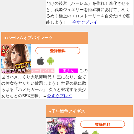
だけの後宮（ハーレム）を作れ！進化させる
と、戦姫ジュエリーを姫武将にあげて、めく
るめく極上のエロストーリーを自分だけで堪
能しよう！ →
今すぐプレイ
●ハーレムオブパイレーツ
この
カードバトル
美少女
世はハメまくり大航海時代！ 王になり、全て
の美女をヤリたい放題しよう！ 世界の島に散
らばる「ハメたガール」 次々と登場する美少
女たちとのSEX三昧。→
今すぐプレイ
●千年戦争アイギス