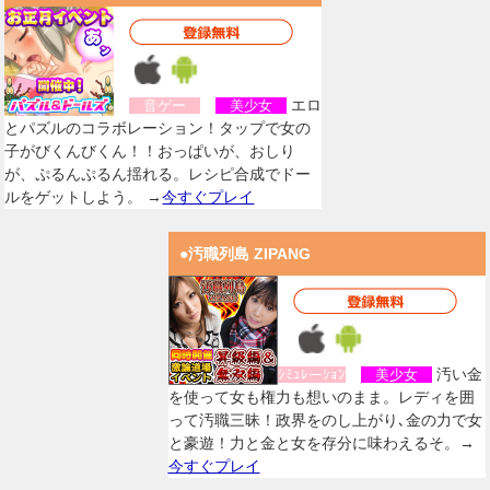
エロ
音ゲー
美少女
とパズルのコラボレーション！タップで女の
子がびくんびくん！！おっぱいが、おしり
が、ぷるんぷるん揺れる。レシピ合成でドー
ルをゲットしよう。 →
今すぐプレイ
●汚職列島 ZIPANG
汚い金
ｼﾐｭﾚーｼｮﾝ
美少女
を使って女も権力も想いのまま。レディを囲
って汚職三昧！政界をのし上がり､金の力で女
と豪遊！力と金と女を存分に味わえるそ。→
今すぐプレイ