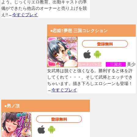
よう。じっくりエロ教育、出勤キャストの準
備ができたら他店のオーナーと売り上げを競
え!!→
今すぐプレイ
●恋姫†夢想 三国コレクション
美少
カードバトル
三国志
女武将は脱ぐと強くなる。勝利すると体を許
してくれて・・・、そして武将とエッチでき
ちゃいます。描き下ろしエロシーンも登場！
→
今すぐプレイ
●男ノ頂