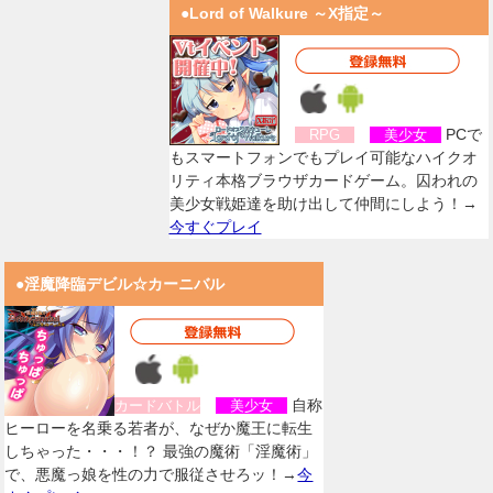
●Lord of Walkure ～X指定～
PCで
RPG
美少女
もスマートフォンでもプレイ可能なハイクオ
リティ本格ブラウザカードゲーム。囚われの
美少女戦姫達を助け出して仲間にしよう！→
今すぐプレイ
●淫魔降臨デビル☆カーニバル
自称
カードバトル
美少女
ヒーローを名乗る若者が、なぜか魔王に転生
しちゃった・・・！？ 最強の魔術「淫魔術」
で、悪魔っ娘を性の力で服従させろッ！→
今