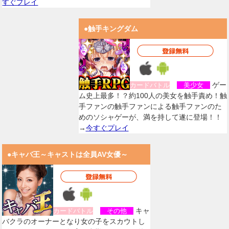
すぐプレイ
●触手キングダム
ゲー
カードバトル
美少女
ム史上最多！？約100人の美女を触手責め！触
手ファンの触手ファンによる触手ファンのた
めのソシャゲーが、満を持して遂に登場！！
→
今すぐプレイ
●キャバ王～キャストは全員AV女優～
キャ
カードバトル
その他
バクラのオーナーとなり女の子をスカウトし