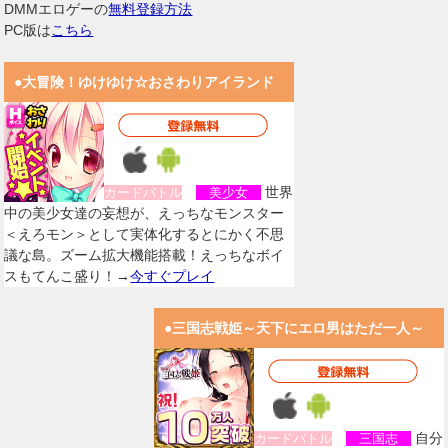
DMMエロゲーの
無料登録方法
PC版は
こちら
●大冒険！ゆけゆけ☆おさわりアイランド
世界
カードバトル
美少女
中の美少女達の妄想が、えっちなモンスター
＜えろモン＞として実体化するとにかく不思
議な島。ズーム拡大機能搭載！えっちなボイ
スもてんこ盛り！→
今すぐプレイ
●三国志戦姫～天下にエロ男はただ一人～
自分
カードバトル
三国志