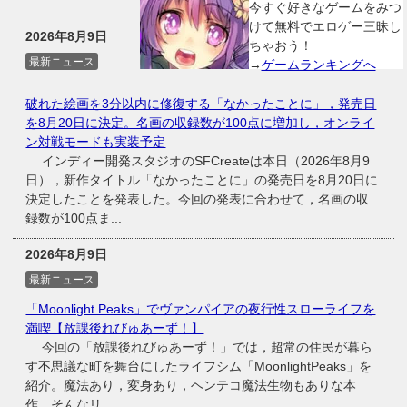
今すぐ好きなゲームをみつ
けて無料でエロゲー三昧し
2026年8月9日
ちゃおう！
最新ニュース
→
ゲームランキングへ
破れた絵画を3分以内に修復する「なかったことに」，発売日
を8月20日に決定。名画の収録数が100点に増加し，オンライ
ン対戦モードも実装予定
インディー開発スタジオのSFCreateは本日（2026年8月9
日），新作タイトル「なかったことに」の発売日を8月20日に
決定したことを発表した。今回の発表に合わせて，名画の収
録数が100点ま...
2026年8月9日
最新ニュース
「Moonlight Peaks」でヴァンパイアの夜行性スローライフを
満喫【放課後れびゅあーず！】
今回の「放課後れびゅあーず！」では，超常の住民が暮ら
す不思議な町を舞台にしたライフシム「MoonlightPeaks」を
紹介。魔法あり，変身あり，ヘンテコ魔法生物もありな本
作。そんなリ...