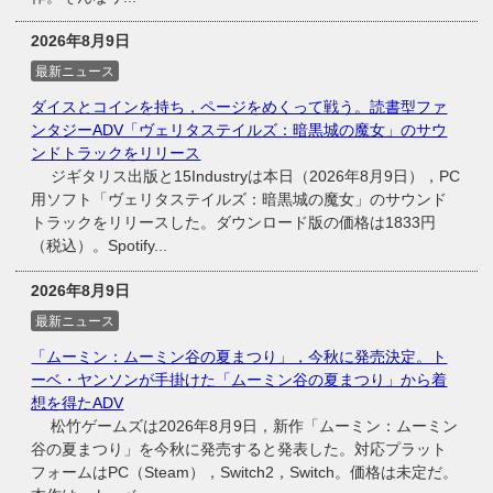
2026年8月9日
最新ニュース
ダイスとコインを持ち，ページをめくって戦う。読書型ファ
ンタジーADV「ヴェリタステイルズ：暗黒城の魔女」のサウ
ンドトラックをリリース
ジギタリス出版と15Industryは本日（2026年8月9日），PC
用ソフト「ヴェリタステイルズ：暗黒城の魔女」のサウンド
トラックをリリースした。ダウンロード版の価格は1833円
（税込）。Spotify...
2026年8月9日
最新ニュース
「ムーミン：ムーミン谷の夏まつり」，今秋に発売決定。ト
ーベ・ヤンソンが手掛けた「ムーミン谷の夏まつり」から着
想を得たADV
松竹ゲームズは2026年8月9日，新作「ムーミン：ムーミン
谷の夏まつり」を今秋に発売すると発表した。対応プラット
フォームはPC（Steam），Switch2，Switch。価格は未定だ。