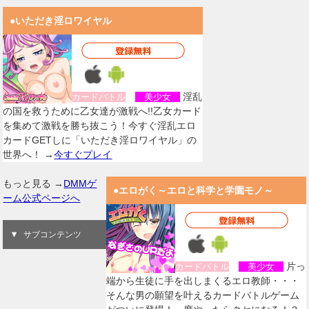
●いただき淫ロワイヤル
淫乱
カードバトル
美少女
の国を救うために乙女達が激戦へ!!乙女カード
を集めて激戦を勝ち抜こう！今すぐ淫乱エロ
カードGETしに「いただき淫ロワイヤル」の
世界へ！ →
今すぐプレイ
もっと見る →
DMMゲ
●エロがく～エロと科学と学園モノ～
ーム公式ページへ
サブコンテンツ
片っ
カードバトル
美少女
端から生徒に手を出しまくるエロ教師・・・
そんな男の願望を叶えるカードバトルゲーム