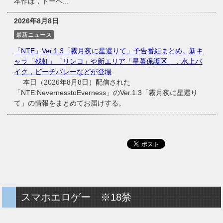
本作は，トーベ...
2026年8月8日
最新ニュース
「NTE」Ver.1.3「霧月夜に星還りて」予告番組まとめ。新キ
ャラ「残虹」「リンコ」や新エリア「星暮保護区」，水上バ
イク，ビーチバレーなどが登場
本日（2026年8月8日）配信された
「NTE:NevernesstoEverness」のVer.1.3「霧月夜に星還り
て」の情報をまとめてお届けする。
スマホエロゲー ※18禁