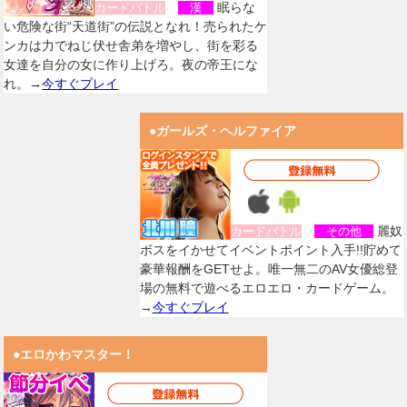
眠らな
カードバトル
漢
い危険な街“天道街”の伝説となれ！売られたケ
ンカは力でねじ伏せ舎弟を増やし、街を彩る
女達を自分の女に作り上げろ。夜の帝王にな
れ。→
今すぐプレイ
●ガールズ・ヘルファイア
麗奴
カードバトル
その他
ボスをイかせてイベントポイント入手!!貯めて
豪華報酬をGETせよ。唯一無二のAV女優総登
場の無料で遊べるエロエロ・カードゲーム。
→
今すぐプレイ
●エロかわマスター！