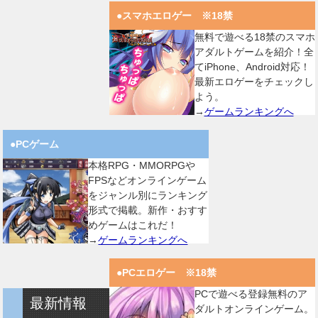
●スマホエロゲー ※18禁
無料で遊べる18禁のスマホ
アダルトゲームを紹介！全
てiPhone、Android対応！
最新エロゲーをチェックし
よう。
→
ゲームランキングへ
●PCゲーム
本格RPG・MMORPGや
FPSなどオンラインゲーム
をジャンル別にランキング
形式で掲載。新作・おすす
めゲームはこれだ！
→
ゲームランキングへ
●PCエロゲー ※18禁
PCで遊べる登録無料のア
最新情報
ダルトオンラインゲーム。