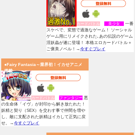
一番
カードバトル
美少女
スケベで、変態で過激なゲーム！ ソーシャル
ゲーム用にリメイクされた､あの伝説のゲーム
淫妖蟲が遂に登場！ 本格エロカードバトル＋
ご褒美ノベル！→
今すぐプレイ
●Fairy Fantasia～業界初！イカせアニメ
搭載
悪
カードバトル
ファンタジー
の生命体「イヴ」が封印から解き放たれた！
妖精と契り（SEX）を交わす事で仲間を増や
し、敵に支配された妖精はイカして正気に戻
せ。→
今すぐプレイ