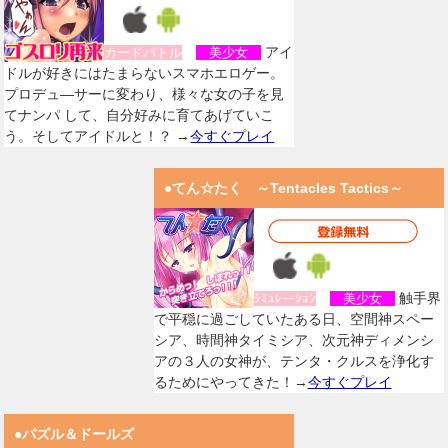
アイ
カードバトル
美少女
ドルが好きにはたまらないスマホエロゲー。
プロデュ―サーに変わり、様々な女の子を見
てナンパ して、自分好みに育てあげていこ
う。そしてアイドルと！？ →
今すぐプレイ
●てん☆たく ～Tentacles Tactics～
触手界
ｼﾐｭﾚーｼｮﾝ
美少女
で平穏に過ごしていたある日、空間神スペー
シア、時間神タイミシア、次元神ディメンシ
アの３人の女神が、テンタ・クルスを浄化す
るためにやってきた！→
今すぐプレイ
●パズル＆ドールズ