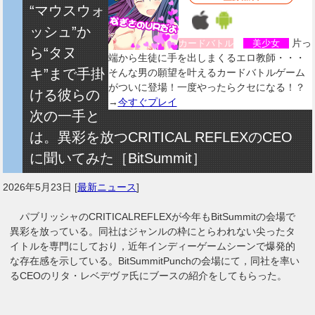
“マウスウォ
ッシュ”か
片っ
カードバトル
美少女
ら“タヌ
端から生徒に手を出しまくるエロ教師・・・
キ”まで手掛
そんな男の願望を叶えるカードバトルゲーム
がついに登場！一度やったらクセになる！？
ける彼らの
→
今すぐプレイ
次の一手と
は。異彩を放つCRITICAL REFLEXのCEO
に聞いてみた［BitSummit］
2026年5月23日
[
最新ニュース
]
パブリッシャのCRITICALREFLEXが今年もBitSummitの会場で
異彩を放っている。同社はジャンルの枠にとらわれない尖ったタ
イトルを専門にしており，近年インディーゲームシーンで爆発的
な存在感を示している。BitSummitPunchの会場にて，同社を率い
るCEOのリタ・レベデヴァ氏にブースの紹介をしてもらった。