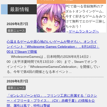
PCで遊べる登録無料のア
最新情報
ダルトオンラインゲーム。
今すぐ好きなゲームをみつ
けて無料でエロゲー三昧し
2026年8月7日
ちゃおう！
最新ニュース
→
ゲームランキングへ
心温まるゲームや居心地のいいゲームが勢ぞろい。オンライ
ンイベント「Wholesome Games Celebration」，8月14日2：
00までSteamで開催
WholesomeGamesは，日本時間の2026年8月14日2：
00（太平洋夏時間で8月13日10：00）まで，Steamでオンラ
インイベント「WholesomeGamesCelebration」を開催してい
る。今年で第4回の開催となる本イベント...
2026年8月7日
最新ニュース
「ゼンレスゾーンゼロ」，フリンツ工房に所属する「ロクシ
ー・イフリータ・プライス」（CV：赤﨑千夏）の情報を公
開。属性は風で，特性は撃破