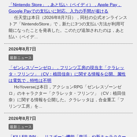
「Nintendo Store」，あと払い（ペイディ），Apple Pay，
Google Payでの支払いに対応。入力の手間が省ける
任天堂は本日（2026年8月7日），同社の公式オンラインス
トア「NintendoStore」で，新たに3つの支払い方法が利用可
能になったことを発表した。このたび追加されたのは，あと
払い（ペイデ...
2026年8月7日
最新ニュース
「ゼンレスゾーンゼロ」，フリンツ工房の現当主「クラレッ
タ・フリンツ」（CV：植田佳奈）に関する情報を公開。属性
は電気で，特性は不明
HoYoverseは本日，アクションRPG「ゼンレスゾーンゼ
ロ」のキャラクター「クラレッタ・フリンツ」（CV：植田佳
奈）に関する情報を公開した。クラレッタは，合金重工「フ
リンツ工房」を...
2026年8月7日
最新ニュース
「KILLER INN」，リスポーン機能「復活」や新キャラクター