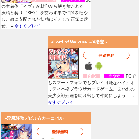
の生命体「イヴ」が封印から解き放たれた！
妖精と契り（SEX）を交わす事で仲間を増や
し、敵に支配された妖精はイカして正気に戻
せ。→
今すぐプレイ
●Lord of Walkure ～X指定～
PCで
RPG
美少女
もスマートフォンでもプレイ可能なハイクオ
リティ本格ブラウザカードゲーム。囚われの
美少女戦姫達を助け出して仲間にしよう！→
今すぐプレイ
●淫魔降臨デビル☆カーニバル