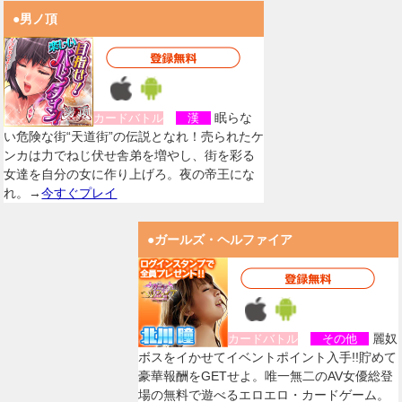
●男ノ頂
眠らな
カードバトル
漢
い危険な街“天道街”の伝説となれ！売られたケ
ンカは力でねじ伏せ舎弟を増やし、街を彩る
女達を自分の女に作り上げろ。夜の帝王にな
れ。→
今すぐプレイ
●ガールズ・ヘルファイア
麗奴
カードバトル
その他
ボスをイかせてイベントポイント入手!!貯めて
豪華報酬をGETせよ。唯一無二のAV女優総登
場の無料で遊べるエロエロ・カードゲーム。