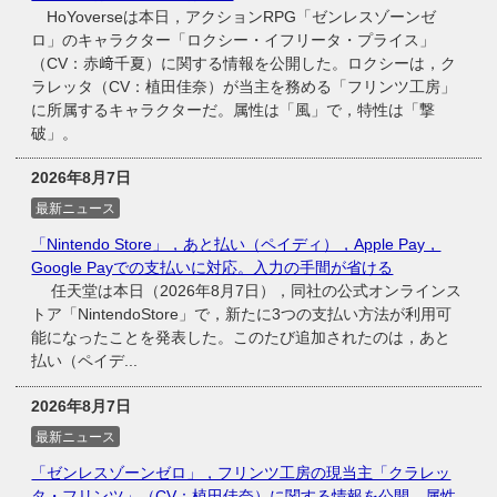
HoYoverseは本日，アクションRPG「ゼンレスゾーンゼ
ロ」のキャラクター「ロクシー・イフリータ・プライス」
（CV：赤﨑千夏）に関する情報を公開した。ロクシーは，ク
ラレッタ（CV：植田佳奈）が当主を務める「フリンツ工房」
に所属するキャラクターだ。属性は「風」で，特性は「撃
破」。
2026年8月7日
最新ニュース
「Nintendo Store」，あと払い（ペイディ），Apple Pay，
Google Payでの支払いに対応。入力の手間が省ける
任天堂は本日（2026年8月7日），同社の公式オンラインス
トア「NintendoStore」で，新たに3つの支払い方法が利用可
能になったことを発表した。このたび追加されたのは，あと
払い（ペイデ...
2026年8月7日
最新ニュース
「ゼンレスゾーンゼロ」，フリンツ工房の現当主「クラレッ
タ・フリンツ」（CV：植田佳奈）に関する情報を公開。属性