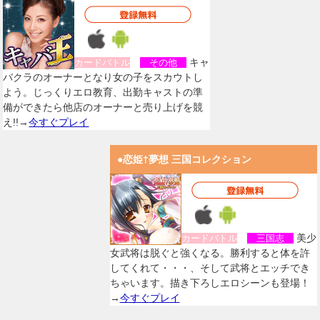
キャ
カードバトル
その他
バクラのオーナーとなり女の子をスカウトし
よう。じっくりエロ教育、出勤キャストの準
備ができたら他店のオーナーと売り上げを競
え!!→
今すぐプレイ
●恋姫†夢想 三国コレクション
美少
カードバトル
三国志
女武将は脱ぐと強くなる。勝利すると体を許
してくれて・・・、そして武将とエッチでき
ちゃいます。描き下ろしエロシーンも登場！
→
今すぐプレイ