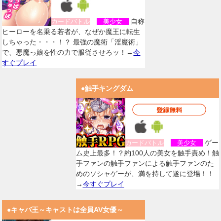
自称
カードバトル
美少女
ヒーローを名乗る若者が、なぜか魔王に転生
しちゃった・・・！？ 最強の魔術「淫魔術」
で、悪魔っ娘を性の力で服従させろッ！→
今
すぐプレイ
●触手キングダム
ゲー
カードバトル
美少女
ム史上最多！？約100人の美女を触手責め！触
手ファンの触手ファンによる触手ファンのた
めのソシャゲーが、満を持して遂に登場！！
→
今すぐプレイ
●キャバ王～キャストは全員AV女優～