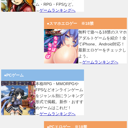
ム・RPG・FPSなど。
→
ゲームランキングへ
●スマホエロゲー ※18禁
無料で遊べる18禁のスマホ
アダルトゲームを紹介！全
てiPhone、Android対応！
最新エロゲーをチェックし
よう。
→
ゲームランキングへ
●PCゲーム
本格RPG・MMORPGや
FPSなどオンラインゲーム
をジャンル別にランキング
形式で掲載。新作・おすす
めゲームはこれだ！
→
ゲームランキングへ
●PCエロゲー ※18禁