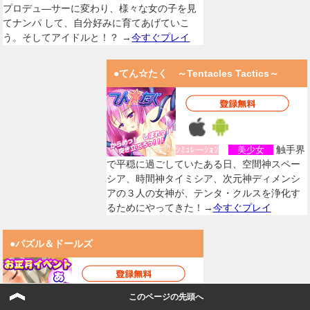
プロデュ―サーに変わり、様々な女の子を見
てナンパ して、自分好みに育てあげていこ
う。そしてアイドルと！？ →
今すぐプレイ
●てん☆たく ～Tentacles Tactics～
触手界
ｼﾐｭﾚーｼｮﾝ
美少女
で平穏に過ごしていたある日、空間神スペー
シア、時間神タイミシア、次元神ディメンシ
アの３人の女神が、テンタ・クルスを浄化す
るためにやってきた！→
今すぐプレイ
●パズル＆ドールズ
このページの先頭へ