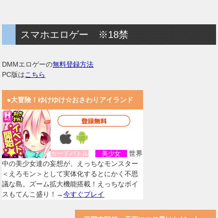
スマホエロゲー ※18禁
DMMエロゲーの
無料登録方法
PC版は
こちら
●大冒険！ゆけゆけ☆おさわりアイランド
世界
カードバトル
美少女
中の美少女達の妄想が、えっちなモンスター
＜えろモン＞として実体化するとにかく不思
議な島。ズーム拡大機能搭載！えっちなボイ
スもてんこ盛り！→
今すぐプレイ