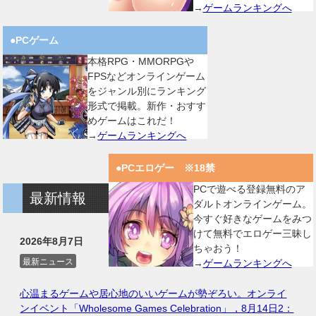
→
ゲームランキングへ
●PCゲーム
本格RPG・MMORPGや
FPSなどオンラインゲーム
をジャンル別にランキング
形式で掲載。新作・おすす
めゲームはこれだ！
→
ゲームランキングへ
●PCエロゲー ※18禁
PCで遊べる登録無料のア
最新情報
ダルトオンラインゲーム。
今すぐ好きなゲームをみつ
けて無料でエロゲー三昧し
2026年8月7日
ちゃおう！
最新ニュース
→
ゲームランキングへ
心温まるゲームや居心地のいいゲームが勢ぞろい。オンライ
ンイベント「Wholesome Games Celebration」，8月14日2：