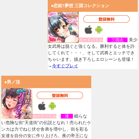
●恋姫†夢想 三国コレクション
美少
カードバトル
三国志
女武将は脱ぐと強くなる。勝利すると体を許
してくれて・・・、そして武将とエッチでき
ちゃいます。描き下ろしエロシーンも登場！
→
今すぐプレイ
●男ノ頂
眠らな
カードバトル
漢
い危険な街“天道街”の伝説となれ！売られたケ
ンカは力でねじ伏せ舎弟を増やし、街を彩る
女達を自分の女に作り上げろ。夜の帝王にな