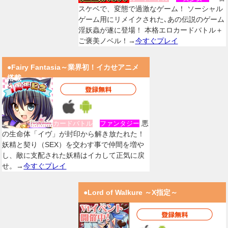
スケベで、変態で過激なゲーム！ ソーシャル
ゲーム用にリメイクされた､あの伝説のゲーム
淫妖蟲が遂に登場！ 本格エロカードバトル＋
ご褒美ノベル！→
今すぐプレイ
●Fairy Fantasia～業界初！イカせアニメ
搭載
悪
カードバトル
ファンタジー
の生命体「イヴ」が封印から解き放たれた！
妖精と契り（SEX）を交わす事で仲間を増や
し、敵に支配された妖精はイカして正気に戻
せ。→
今すぐプレイ
●Lord of Walkure ～X指定～