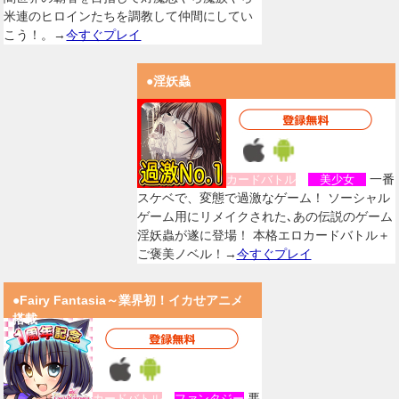
米連のヒロインたちを調教して仲間にしてい
こう！。→
今すぐプレイ
●淫妖蟲
一番
カードバトル
美少女
スケベで、変態で過激なゲーム！ ソーシャル
ゲーム用にリメイクされた､あの伝説のゲーム
淫妖蟲が遂に登場！ 本格エロカードバトル＋
ご褒美ノベル！→
今すぐプレイ
●Fairy Fantasia～業界初！イカせアニメ
搭載
悪
カードバトル
ファンタジー