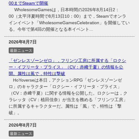
00までSteamで開催
WholesomeGamesは，日本時間の2026年8月14日2：
00（太平洋夏時間で8月13日10：00）まで，Steamでオンラ
インイベント「WholesomeGamesCelebration」を開催してい
る。今年で第4回の開催となる本イベント...
2026年8月7日
最新ニュース
「ゼンレスゾーンゼロ」，フリンツ工房に所属する「ロクシ
ー・イフリータ・プライス」（CV：赤﨑千夏）の情報を公
開。属性は風で，特性は撃破
HoYoverseは本日，アクションRPG「ゼンレスゾーンゼ
ロ」のキャラクター「ロクシー・イフリータ・プライス」
（CV：赤﨑千夏）に関する情報を公開した。ロクシーは，ク
ラレッタ（CV：植田佳奈）が当主を務める「フリンツ工房」
に所属するキャラクターだ。属性は「風」で，特性は「撃
破」。
2026年8月7日
最新ニュース