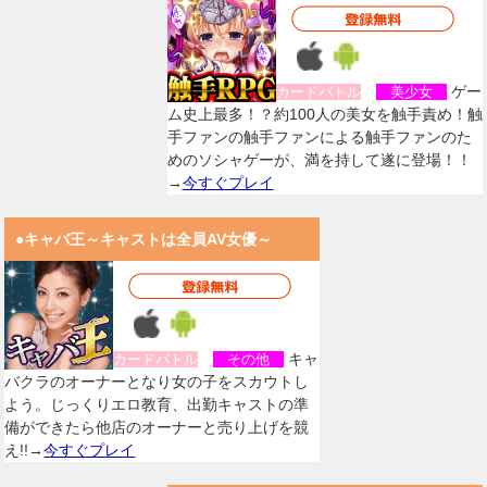
ゲー
カードバトル
美少女
ム史上最多！？約100人の美女を触手責め！触
手ファンの触手ファンによる触手ファンのた
めのソシャゲーが、満を持して遂に登場！！
→
今すぐプレイ
●キャバ王～キャストは全員AV女優～
キャ
カードバトル
その他
バクラのオーナーとなり女の子をスカウトし
よう。じっくりエロ教育、出勤キャストの準
備ができたら他店のオーナーと売り上げを競
え!!→
今すぐプレイ