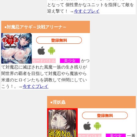
となって 個性豊かなユニットを指揮して敵を
迎え撃て！ →
今すぐプレイ
●対魔忍アサギ～決戦アリーナ～
かつ
カードバトル
美少女
て対魔忍に滅ぼされた風魔一族の生き残りが
闇世界の覇者を目指して対魔忍やら魔族やら
米連のヒロインたちを調教して仲間にしてい
こう！。→
今すぐプレイ
●淫妖蟲
一番
カードバトル
美少女