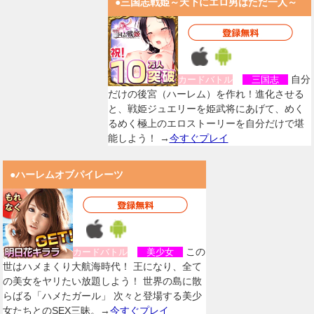
●三国志戦姫～天下にエロ男はただ一人～
自分
カードバトル
三国志
だけの後宮（ハーレム）を作れ！進化させる
と、戦姫ジュエリーを姫武将にあげて、めく
るめく極上のエロストーリーを自分だけで堪
能しよう！ →
今すぐプレイ
●ハーレムオブパイレーツ
この
カードバトル
美少女
世はハメまくり大航海時代！ 王になり、全て
の美女をヤリたい放題しよう！ 世界の島に散
らばる「ハメたガール」 次々と登場する美少
女たちとのSEX三昧。→
今すぐプレイ