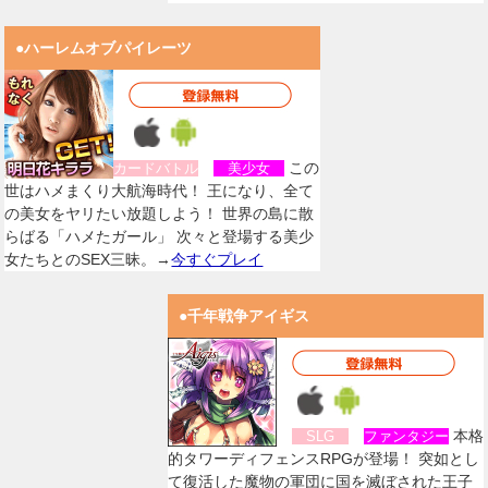
●ハーレムオブパイレーツ
この
カードバトル
美少女
世はハメまくり大航海時代！ 王になり、全て
の美女をヤリたい放題しよう！ 世界の島に散
らばる「ハメたガール」 次々と登場する美少
女たちとのSEX三昧。→
今すぐプレイ
●千年戦争アイギス
本格
SLG
ファンタジー
的タワーディフェンスRPGが登場！ 突如とし
て復活した魔物の軍団に国を滅ぼされた王子