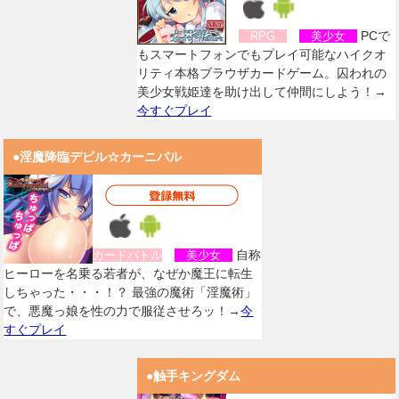
PCで
RPG
美少女
もスマートフォンでもプレイ可能なハイクオ
リティ本格ブラウザカードゲーム。囚われの
美少女戦姫達を助け出して仲間にしよう！→
今すぐプレイ
●淫魔降臨デビル☆カーニバル
自称
カードバトル
美少女
ヒーローを名乗る若者が、なぜか魔王に転生
しちゃった・・・！？ 最強の魔術「淫魔術」
で、悪魔っ娘を性の力で服従させろッ！→
今
すぐプレイ
●触手キングダム