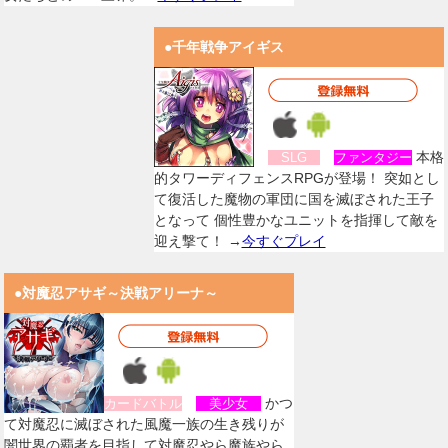
●千年戦争アイギス
本格
SLG
ファンタジー
的タワーディフェンスRPGが登場！ 突如とし
て復活した魔物の軍団に国を滅ぼされた王子
となって 個性豊かなユニットを指揮して敵を
迎え撃て！ →
今すぐプレイ
●対魔忍アサギ～決戦アリーナ～
かつ
カードバトル
美少女
て対魔忍に滅ぼされた風魔一族の生き残りが
闇世界の覇者を目指して対魔忍やら魔族やら