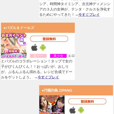
シア、時間神タイミシア、次元神ディメンシ
アの３人の女神が、テンタ・クルスを浄化す
るためにやってきた！→
今すぐプレイ
●パズル＆ドールズ
エロ
音ゲー
美少女
とパズルのコラボレーション！タップで女の
子がびくんびくん！！おっぱいが、おしり
が、ぷるんぷるん揺れる。レシピ合成でドー
ルをゲットしよう。 →
今すぐプレイ
●汚職列島 ZIPANG