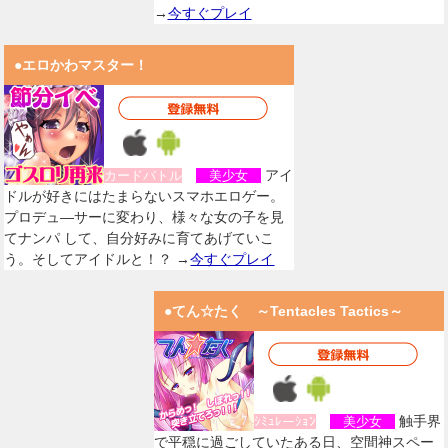
→
今すぐプレイ
●エロかわマスター！
アイ
カードバトル
美少女
ドルが好きにはたまらないスマホエロゲー。
プロデュ―サーに変わり、様々な女の子を見
てナンパ して、自分好みに育てあげていこ
う。そしてアイドルと！？ →
今すぐプレイ
●てん☆たく ～Tentacles Tactics～
触手界
ｼﾐｭﾚーｼｮﾝ
美少女
で平穏に過ごしていたある日、空間神スペー