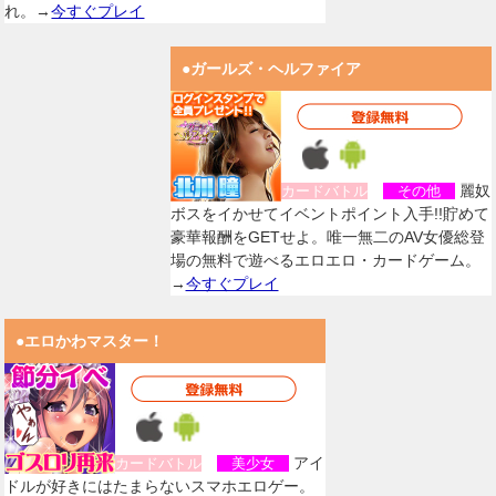
れ。→
今すぐプレイ
●ガールズ・ヘルファイア
麗奴
カードバトル
その他
ボスをイかせてイベントポイント入手!!貯めて
豪華報酬をGETせよ。唯一無二のAV女優総登
場の無料で遊べるエロエロ・カードゲーム。
→
今すぐプレイ
●エロかわマスター！
アイ
カードバトル
美少女
ドルが好きにはたまらないスマホエロゲー。