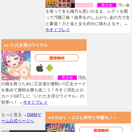
汚い金
ｼﾐｭﾚーｼｮﾝ
美少女
を使って女も権力も想いのまま。レディを囲
って汚職三昧！政界をのし上がり､金の力で女
と豪遊！力と金と女を存分に味わえるそ。→
今すぐプレイ
●いただき淫ロワイヤル
淫乱
カードバトル
美少女
の国を救うために乙女達が激戦へ!!乙女カード
を集めて激戦を勝ち抜こう！今すぐ淫乱エロ
カードGETしに「いただき淫ロワイヤル」の
世界へ！ →
今すぐプレイ
もっと見る →
DMMゲ
●エロがく～エロと科学と学園モノ～
ーム公式ページへ