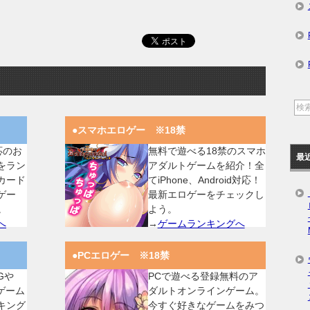
●スマホエロゲー ※18禁
対応のお
無料で遊べる18禁のスマホ
最
をラン
アダルトゲームを紹介！全
カード
てiPhone、Android対応！
ゲー
最新エロゲーをチェックし
。
よう。
へ
→
ゲームランキングへ
●PCエロゲー ※18禁
Gや
PCで遊べる登録無料のア
ゲーム
ダルトオンラインゲーム。
キング
今すぐ好きなゲームをみつ