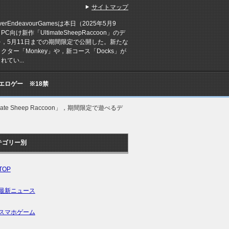
サイトマップ
erEndeavourGamesは本日（2025年5月9
C向け新作「UltimateSheepRaccoon」のデ
を，5月11日までの期間限定で公開した。新たな
クター「Monkey」や，新コース「Docks」が
れてい...
Cエロゲー ※18禁
e Sheep Raccoon」，期間限定で遊べるデ
テゴリー別
TOP
最新ニュース
スマホゲーム