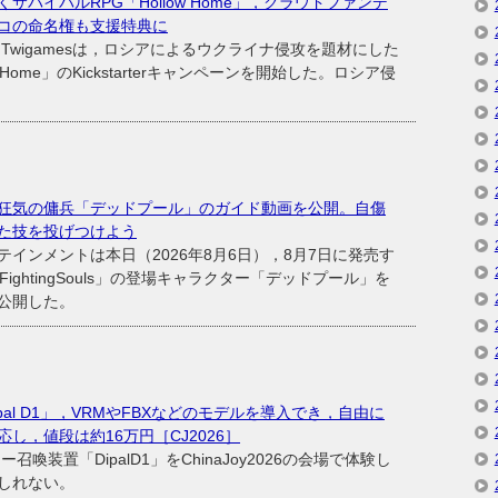
バイバルRPG「Hollow Home」，クラウドファンデ
コの命名権も支援特典に
igamesは，ロシアによるウクライナ侵攻を題材にした
Home」のKickstarterキャンペーンを開始した。ロシア侵
狂気の傭兵「デッドプール」のガイド動画を公開。自傷
た技を投げつけよう
ンメントは本日（2026年8月6日），8月7日に発売す
:FightingSouls」の登場キャラクター「デッドプール」を
公開した。
al D1」，VRMやFBXなどのモデルを導入でき，自由に
し，値段は約16万円［CJ2026］
置「DipalD1」をChinaJoy2026の会場で体験し
しれない。