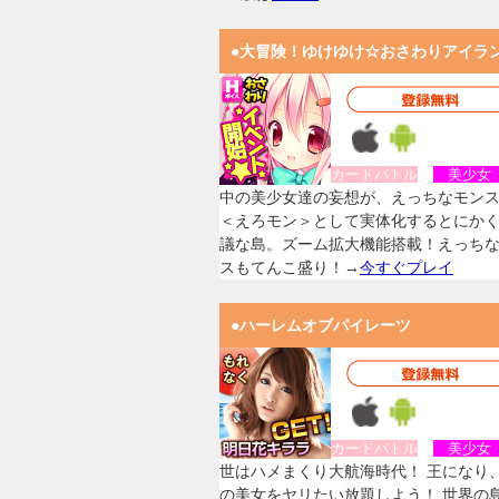
●大冒険！ゆけゆけ☆おさわりアイラ
カードバトル
美少
中の美少女達の妄想が、えっちなモン
＜えろモン＞として実体化するとにか
議な島。ズーム拡大機能搭載！えっち
スもてんこ盛り！→
今すぐプレイ
●ハーレムオブパイレーツ
カードバトル
美少
世はハメまくり大航海時代！ 王になり
の美女をヤリたい放題しよう！ 世界の