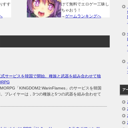
おすす
けて無料でエロゲー三昧し
ちゃおう！
へ
→
ゲームランキングへ
ames」，正式サービスを韓国で開始。種族と武器を組み合わせて独
RPG
ORPG「KINGDOM2:WarinFlames」のサービスを韓国
ア
C。プレイヤーは，3つの種族と5つの武器を組み合わせて