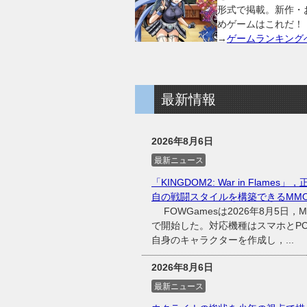
形式で掲載。新作・
めゲームはこれだ！
→
ゲームランキング
最新情報
2026年8月6日
最新ニュース
「KINGDOM2: War in Fl
自の戦闘スタイルを構築できるMMO
FOWGamesは2026年8月5日，MM
で開始した。対応機種はスマホとP
自身のキャラクターを作成し，...
2026年8月6日
最新ニュース