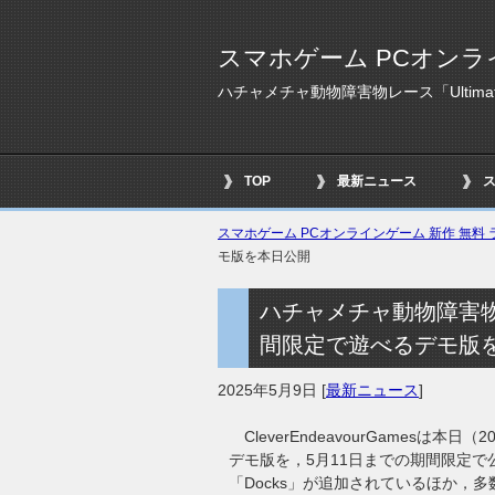
スマホゲーム PCオンラ
ハチャメチャ動物障害物レース「Ultimat
TOP
最新ニュース
スマホゲーム PCオンラインゲーム 新作 無料 ラ
モ版を本日公開
ハチャメチャ動物障害物レース
間限定で遊べるデモ版
2025年5月9日
[
最新ニュース
]
CleverEndeavourGamesは本日（2
デモ版を，5月11日までの期間限定で
「Docks」が追加されているほか，