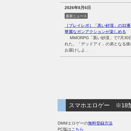
2026年8月6日
最新ニュース
［プレイレポ］「黒い砂漠」の32番
華麗なガンアクションが楽しめる
MMORPG「黒い砂漠」で7月30
れた。「デッドアイ」の弟となる彼
お届けしよ...
スマホエロゲー ※18
DMMエロゲーの
無料登録方法
PC版は
こちら