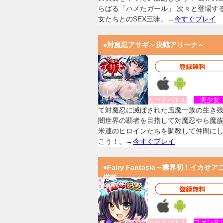
らばる「ハメたガール」 次々と登場す
女たちとのSEX三昧。→
今すぐプレイ
●対魔忍アサギ～決戦アリーナ～
カードバトル
美少
て対魔忍に滅ぼされた風魔一族の生き
闇世界の覇者を目指して対魔忍やら魔
米連のヒロインたちを調教して仲間に
こう！。→
今すぐプレイ
●Fairy Fantasia～業界初！イカせア
搭載
カードバトル
ファンタ