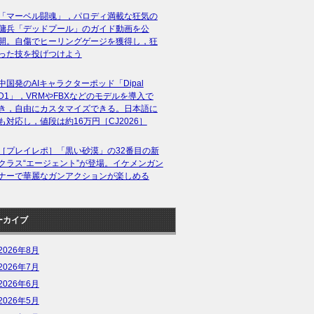
「マーベル闘魂」，パロディ満載な狂気の
傭兵「デッドプール」のガイド動画を公
開。自傷でヒーリングゲージを獲得し，狂
った技を投げつけよう
中国発のAIキャラクターポッド「Dipal
D1」，VRMやFBXなどのモデルを導入で
き，自由にカスタマイズできる。日本語に
も対応し，値段は約16万円［CJ2026］
［プレイレポ］「黒い砂漠」の32番目の新
クラス“エージェント”が登場。イケメンガン
ナーで華麗なガンアクションが楽しめる
ーカイブ
2026年8月
2026年7月
2026年6月
2026年5月