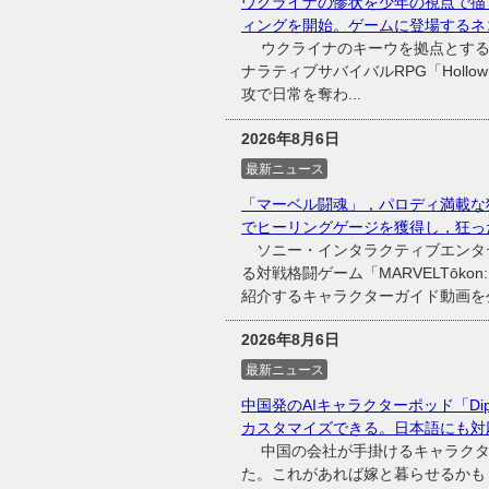
ウクライナの惨状を少年の視点で描くサ
ィングを開始。ゲームに登場するネ
ウクライナのキーウを拠点とするTw
ナラティブサバイバルRPG「Hollow
攻で日常を奪わ...
2026年8月6日
最新ニュース
「マーベル闘魂」，パロディ満載な
でヒーリングゲージを獲得し，狂っ
ソニー・インタラクティブエンタテイ
る対戦格闘ゲーム「MARVELTōkon
紹介するキャラクターガイド動画を
2026年8月6日
最新ニュース
中国発のAIキャラクターポッド「Dip
カスタマイズできる。日本語にも対応
中国の会社が手掛けるキャラクター召喚装
た。これがあれば嫁と暮らせるかも