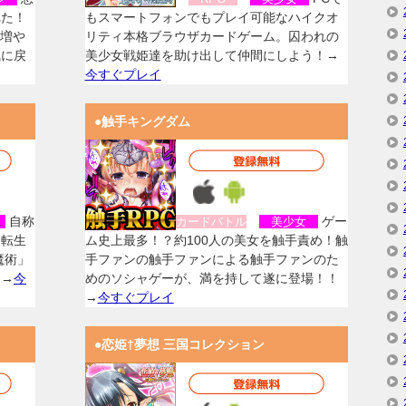
れた！
もスマートフォンでもプレイ可能なハイクオ
を増や
リティ本格ブラウザカードゲーム。囚われの
気に戻
美少女戦姫達を助け出して仲間にしよう！→
今すぐプレイ
●触手キングダム
自称
ゲー
女
カードバトル
美少女
に転生
ム史上最多！？約100人の美女を触手責め！触
魔術」
手ファンの触手ファンによる触手ファンのた
！→
今
めのソシャゲーが、満を持して遂に登場！！
→
今すぐプレイ
●恋姫†夢想 三国コレクション