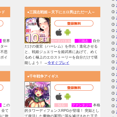
ンド
●三国志戦姫～天下にエロ男はただ一人～
世界
自分
女
カードバトル
三国志
スター
だけの後宮（ハーレム）を作れ！進化させる
く不思
と、戦姫ジュエリーを姫武将にあげて、めく
なボイ
るめく極上のエロストーリーを自分だけで堪
能しよう！ →
今すぐプレイ
●千年戦争アイギス
この
本格
女
SLG
ファンタジー
、全て
的タワーディフェンスRPGが登場！ 突如とし
島に散
て復活した魔物の軍団に国を滅ぼされた王子