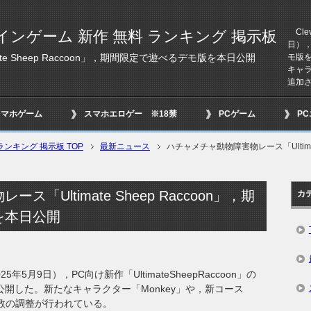
Clev
インゲーム 新作 無料 ランキング 掲示板
日），P
モ版
e Sheep Raccoon」，期間限定で遊べるデモ版を本日公開
キャラ
追加さ
スマホゲーム
スマホエロゲー ※18禁
PCゲーム
P
ンキング 掲示板 TOP
最新ニュース
ハチャメチャ動物障害物レース「Ultimat
「Ultimate Sheep Raccoon」，期
カ
を本日公開
025年5月9日），PC向け新作「UltimateSheepRaccoon」の
公開した。新たなキャラクター「Monkey」や，新コース
多数の調整が行われている。