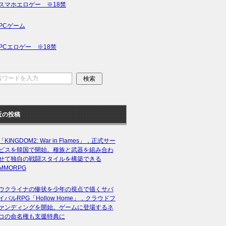
スマホエロゲー ※18禁
PCゲーム
PCエロゲー ※18禁
近の投稿
「KINGDOM2: War in Flames」，正式サー
ビスを韓国で開始。種族と武器を組み合わ
せて独自の戦闘スタイルを構築できる
MMORPG
ウクライナの惨状を少年の視点で描くサバ
イバルRPG「Hollow Home」，クラウドフ
ァンディングを開始。ゲームに登場するネ
コの命名権も支援特典に