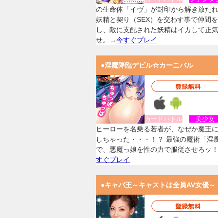
の生命体「イヴ」が封印から解き放た
妖精と契り（SEX）を交わす事で仲間
し、敵に支配された妖精はイカして正
せ。→
今すぐプレイ
●淫魔降臨デビル☆カーニバル
カードバトル
美少
ヒーローを名乗る若者が、なぜか魔王
しちゃった・・・！？ 最強の魔術「淫
で、悪魔っ娘を性の力で服従させろッ
すぐプレイ
●キャバ王～キャストは全員AV女優～