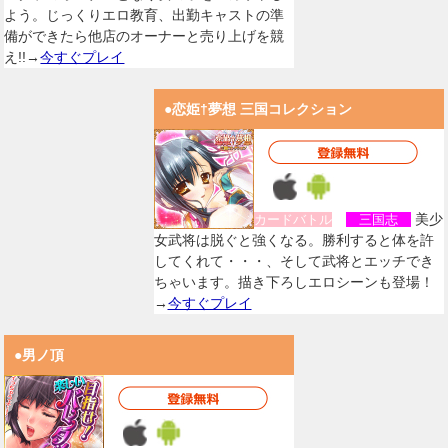
よう。じっくりエロ教育、出勤キャストの準
備ができたら他店のオーナーと売り上げを競
え!!→
今すぐプレイ
●恋姫†夢想 三国コレクション
美少
カードバトル
三国志
女武将は脱ぐと強くなる。勝利すると体を許
してくれて・・・、そして武将とエッチでき
ちゃいます。描き下ろしエロシーンも登場！
→
今すぐプレイ
●男ノ頂