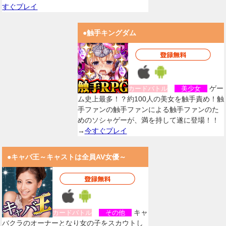
すぐプレイ
●触手キングダム
ゲー
カードバトル
美少女
ム史上最多！？約100人の美女を触手責め！触
手ファンの触手ファンによる触手ファンのた
めのソシャゲーが、満を持して遂に登場！！
→
今すぐプレイ
●キャバ王～キャストは全員AV女優～
キャ
カードバトル
その他
バクラのオーナーとなり女の子をスカウトし