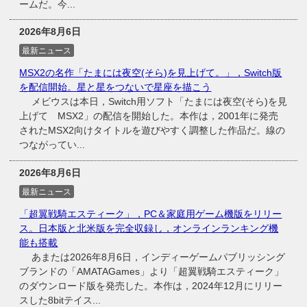
ームだ。今...
2026年8月6日
最新ニュース
MSX2の名作「たまには夜空(そら)を見上げて。」，Switch版
を配信開始。星と星をつないで星座を描こう
メビウスは本日，Switch用ソフト「たまには夜空(そら)を見
上げて MSX2」の配信を開始した。本作は，2001年に発売
されたMSX2向けタイトルを遊びやすく調整した作品だ。線の
つながってい...
2026年8月6日
最新ニュース
「超翼戦騎エスティーク」，PC＆家庭用ゲーム機版をリリー
ス。日本版と北米版を完全収録し，オンラインランキング機
能も搭載
あまたは2026年8月6日，インディーゲームパブリッシング
ブランドの「AMATAGames」より「超翼戦騎エスティーク」
のダウンロード版を発売した。本作は，2024年12月にリリー
スした8bitテイス...