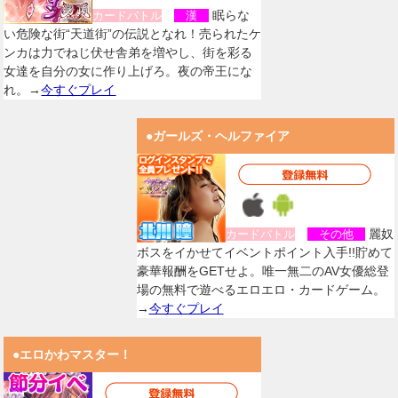
眠らな
カードバトル
漢
い危険な街“天道街”の伝説となれ！売られたケ
ンカは力でねじ伏せ舎弟を増やし、街を彩る
女達を自分の女に作り上げろ。夜の帝王にな
れ。→
今すぐプレイ
●ガールズ・ヘルファイア
麗奴
カードバトル
その他
ボスをイかせてイベントポイント入手!!貯めて
豪華報酬をGETせよ。唯一無二のAV女優総登
場の無料で遊べるエロエロ・カードゲーム。
→
今すぐプレイ
●エロかわマスター！