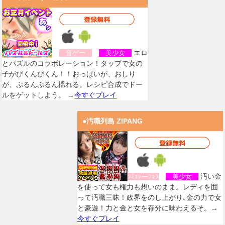
エロ
音ゲー
美少女
とパズルのコラボレーション！タップで女の
子がびくんびくん！！おっぱいが、おしり
が、ぷるんぷるん揺れる。レシピ合成でドー
ルをゲットしよう。 →
今すぐプレイ
●汚職列島 ZIPANG
汚い金
ｼﾐｭﾚーｼｮﾝ
美少女
を使って女も権力も想いのまま。レディを囲
って汚職三昧！政界をのし上がり､金の力で女
と豪遊！力と金と女を存分に味わえるそ。→
今すぐプレイ