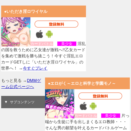
●いただき淫ロワイヤル
淫乱
カードバトル
美少女
の国を救うために乙女達が激戦へ!!乙女カード
を集めて激戦を勝ち抜こう！今すぐ淫乱エロ
カードGETしに「いただき淫ロワイヤル」の
世界へ！ →
今すぐプレイ
もっと見る →
DMMゲ
●エロがく～エロと科学と学園モノ～
ーム公式ページへ
サブコンテンツ
片っ
カードバトル
美少女
端から生徒に手を出しまくるエロ教師・・・
そんな男の願望を叶えるカードバトルゲーム