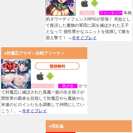
本格
SLG
ファンタジー
的タワーディフェンスRPGが登場！ 突如とし
て復活した魔物の軍団に国を滅ぼされた王子
となって 個性豊かなユニットを指揮して敵を
迎え撃て！ →
今すぐプレイ
●対魔忍アサギ～決戦アリーナ～
かつ
カードバトル
美少女
て対魔忍に滅ぼされた風魔一族の生き残りが
闇世界の覇者を目指して対魔忍やら魔族やら
米連のヒロインたちを調教して仲間にしてい
こう！。→
今すぐプレイ
●淫妖蟲