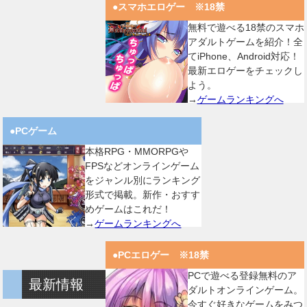
●スマホエロゲー ※18禁
無料で遊べる18禁のスマホ
アダルトゲームを紹介！全
てiPhone、Android対応！
最新エロゲーをチェックし
よう。
→
ゲームランキングへ
●PCゲーム
本格RPG・MMORPGや
FPSなどオンラインゲーム
をジャンル別にランキング
形式で掲載。新作・おすす
めゲームはこれだ！
→
ゲームランキングへ
●PCエロゲー ※18禁
PCで遊べる登録無料のア
最新情報
ダルトオンラインゲーム。
今すぐ好きなゲームをみつ