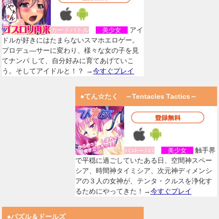
アイ
カードバトル
美少女
ドルが好きにはたまらないスマホエロゲー。
プロデュ―サーに変わり、様々な女の子を見
てナンパ して、自分好みに育てあげていこ
う。そしてアイドルと！？ →
今すぐプレイ
●てん☆たく ～Tentacles Tactics～
触手界
ｼﾐｭﾚーｼｮﾝ
美少女
で平穏に過ごしていたある日、空間神スペー
シア、時間神タイミシア、次元神ディメンシ
アの３人の女神が、テンタ・クルスを浄化す
るためにやってきた！→
今すぐプレイ
●パズル＆ドールズ