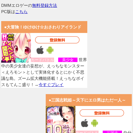
DMMエロゲーの
無料登録方法
PC版は
こちら
●大冒険！ゆけゆけ☆おさわりアイランド
世界
カードバトル
美少女
中の美少女達の妄想が、えっちなモンスター
＜えろモン＞として実体化するとにかく不思
議な島。ズーム拡大機能搭載！えっちなボイ
スもてんこ盛り！→
今すぐプレイ
●三国志戦姫～天下にエロ男はただ一人～
自分
カードバトル
三国志