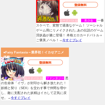
一番
カードバトル
美少女
スケベで、変態で過激なゲーム！ ソーシャル
ゲーム用にリメイクされた､あの伝説のゲーム
淫妖蟲が遂に登場！ 本格エロカードバトル＋
ご褒美ノベル！→
今すぐプレイ
●Fairy Fantasia～業界初！イカせアニメ
搭載
悪
カードバトル
ファンタジー
の生命体「イヴ」が封印から解き放たれた！
妖精と契り（SEX）を交わす事で仲間を増や
し、敵に支配された妖精はイカして正気に戻
せ。→
今すぐプレイ