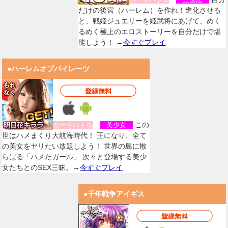
だけの後宮（ハーレム）を作れ！進化させる
と、戦姫ジュエリーを姫武将にあげて、めく
るめく極上のエロストーリーを自分だけで堪
能しよう！ →
今すぐプレイ
●ハーレムオブパイレーツ
この
カードバトル
美少女
世はハメまくり大航海時代！ 王になり、全て
の美女をヤリたい放題しよう！ 世界の島に散
らばる「ハメたガール」 次々と登場する美少
女たちとのSEX三昧。→
今すぐプレイ
●千年戦争アイギス