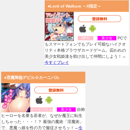
●Lord of Walkure ～X指定～
PCで
RPG
美少女
もスマートフォンでもプレイ可能なハイクオ
リティ本格ブラウザカードゲーム。囚われの
美少女戦姫達を助け出して仲間にしよう！→
今すぐプレイ
●淫魔降臨デビル☆カーニバル
自称
カードバトル
美少女
ヒーローを名乗る若者が、なぜか魔王に転生
しちゃった・・・！？ 最強の魔術「淫魔術」
で、悪魔っ娘を性の力で服従させろッ！→
今