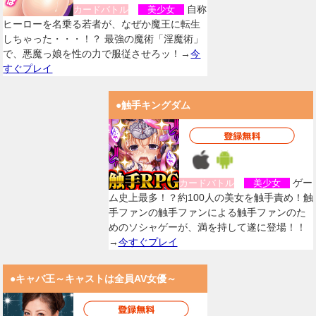
自称
カードバトル
美少女
ヒーローを名乗る若者が、なぜか魔王に転生
しちゃった・・・！？ 最強の魔術「淫魔術」
で、悪魔っ娘を性の力で服従させろッ！→
今
すぐプレイ
●触手キングダム
ゲー
カードバトル
美少女
ム史上最多！？約100人の美女を触手責め！触
手ファンの触手ファンによる触手ファンのた
めのソシャゲーが、満を持して遂に登場！！
→
今すぐプレイ
●キャバ王～キャストは全員AV女優～