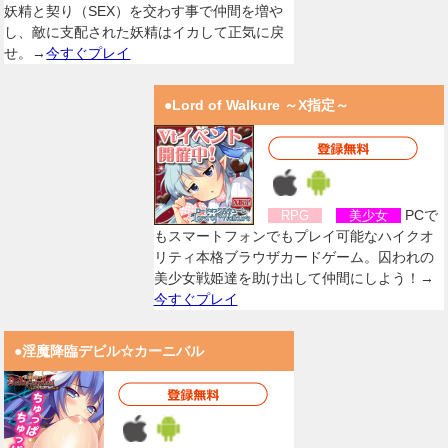
妖精と契り（SEX）を交わす事で仲間を増や
し、敵に支配された妖精はイカして正気に戻
せ。→
今すぐプレイ
●Lord of Walkure ～X指定～
PCで
RPG
美少女
もスマートフォンでもプレイ可能なハイクオ
リティ本格ブラウザカードゲーム。囚われの
美少女戦姫達を助け出して仲間にしよう！→
今すぐプレイ
●淫魔降臨デビル☆カーニバル