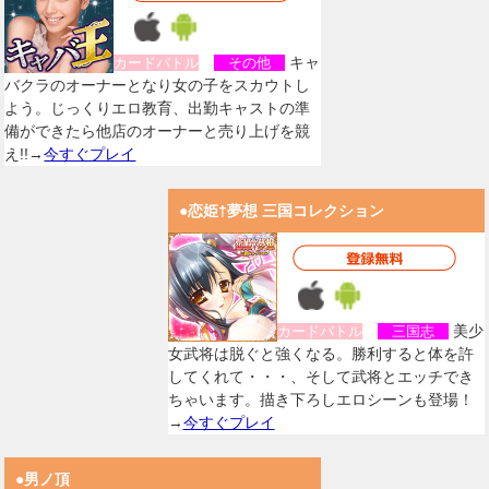
キャ
カードバトル
その他
バクラのオーナーとなり女の子をスカウトし
よう。じっくりエロ教育、出勤キャストの準
備ができたら他店のオーナーと売り上げを競
え!!→
今すぐプレイ
●恋姫†夢想 三国コレクション
美少
カードバトル
三国志
女武将は脱ぐと強くなる。勝利すると体を許
してくれて・・・、そして武将とエッチでき
ちゃいます。描き下ろしエロシーンも登場！
→
今すぐプレイ
●男ノ頂