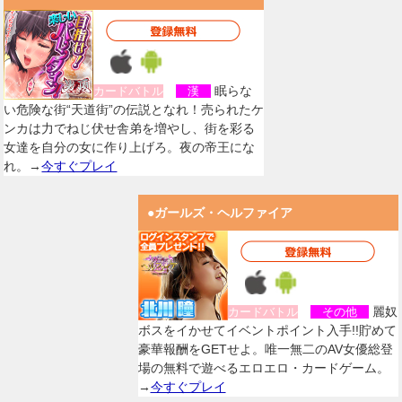
眠らな
カードバトル
漢
い危険な街“天道街”の伝説となれ！売られたケ
ンカは力でねじ伏せ舎弟を増やし、街を彩る
女達を自分の女に作り上げろ。夜の帝王にな
れ。→
今すぐプレイ
●ガールズ・ヘルファイア
麗奴
カードバトル
その他
ボスをイかせてイベントポイント入手!!貯めて
豪華報酬をGETせよ。唯一無二のAV女優総登
場の無料で遊べるエロエロ・カードゲーム。
→
今すぐプレイ