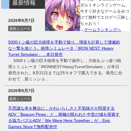
最新情報
ダルトオンラインゲーム。
今すぐ好きなゲームをみつ
けて無料でエロゲー三昧し
2026年8月7日
ちゃおう！
最新ニュース
→
ゲームランキングへ
5000トン級の巨大砲塔を手動で操り，弾道を計算して壊滅的
な一撃を放とう。砲塔シミュレータ「IRON NEST: Heavy
Turret Simulator」，本日発売
5000トン級の巨大砲塔を手動で操作し，大砲をぶっ放つ砲
塔シミュレータ「IRONNEST:HeavyTurretSimulator」が本日
発売された。8月21日までは25％オフで購入できる。発売に合
わせて，新ミッショ...
2026年8月7日
最新ニュース
不思議な本を舞台に，かわいらしさと不気味さが同居する
ADV「Beacon Pines」と，南極の呪われた中世の城を探索す
る協力パズルADV「We Were Here Together」が，Epic
Games Storeで無料配布中