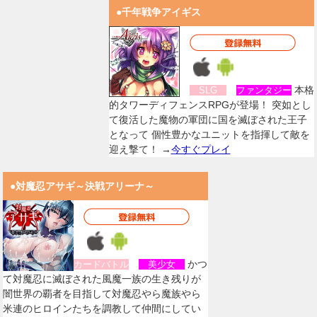
●千年戦争アイギス
本格
SLG
ファンタジー
的タワーディフェンスRPGが登場！ 突如とし
て復活した魔物の軍団に国を滅ぼされた王子
となって 個性豊かなユニットを指揮して敵を
迎え撃て！ →
今すぐプレイ
●対魔忍アサギ～決戦アリーナ～
かつ
カードバトル
美少女
て対魔忍に滅ぼされた風魔一族の生き残りが
闇世界の覇者を目指して対魔忍やら魔族やら
米連のヒロインたちを調教して仲間にしてい