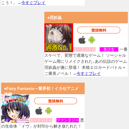
こう！。→
今すぐプレイ
●淫妖蟲
一番
カードバトル
美少女
スケベで、変態で過激なゲーム！ ソーシャル
ゲーム用にリメイクされた､あの伝説のゲーム
淫妖蟲が遂に登場！ 本格エロカードバトル＋
ご褒美ノベル！→
今すぐプレイ
●Fairy Fantasia～業界初！イカせアニメ
搭載
悪
カードバトル
ファンタジー
の生命体「イヴ」が封印から解き放たれた！