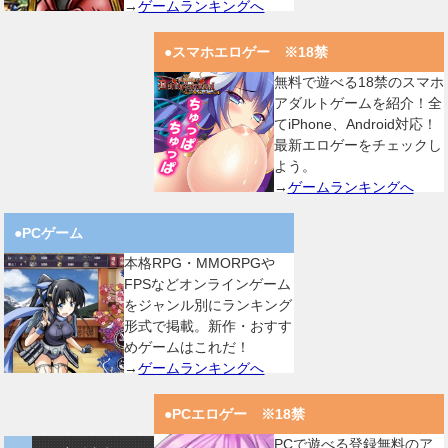
→
ゲームランキングへ
●スマホエロゲー ※18禁
無料で遊べる18禁のスマホ
アダルトゲームを紹介！全
てiPhone、Android対応！
最新エロゲーをチェックし
よう。
→
ゲームランキングへ
●PCゲーム
本格RPG・MMORPGや
FPSなどオンラインゲーム
をジャンル別にランキング
形式で掲載。新作・おすす
めゲームはこれだ！
→
ゲームランキングへ
●PCエロゲー ※18禁
PCで遊べる登録無料のア