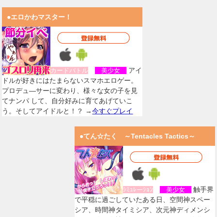
●エロかわマスター！
アイ
カードバトル
美少女
ドルが好きにはたまらないスマホエロゲー。
プロデュ―サーに変わり、様々な女の子を見
てナンパ して、自分好みに育てあげていこ
う。そしてアイドルと！？ →
今すぐプレイ
●てん☆たく ～Tentacles Tactics～
触手界
ｼﾐｭﾚーｼｮﾝ
美少女
で平穏に過ごしていたある日、空間神スペー
シア、時間神タイミシア、次元神ディメンシ