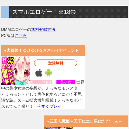
スマホエロゲー ※18禁
DMMエロゲーの
無料登録方法
PC版は
こちら
●大冒険！ゆけゆけ☆おさわりアイランド
世界
カードバトル
美少女
中の美少女達の妄想が、えっちなモンスター
＜えろモン＞として実体化するとにかく不思
議な島。ズーム拡大機能搭載！えっちなボイ
スもてんこ盛り！→
今すぐプレイ
●三国志戦姫～天下にエロ男はただ一人～