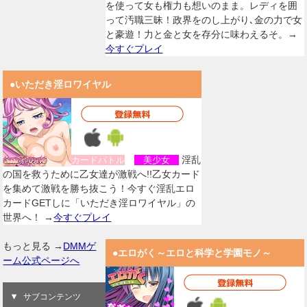
を使って女も権力も想いのまま。レディを囲
って汚職三昧！政界をのし上がり､金の力で女
と豪遊！力と金と女を存分に味わえるそ。→
今すぐプレイ
●いただき淫ロワイヤル
淫乱
カードバトル
美少女
の国を救うために乙女達が激戦へ!!乙女カード
を集めて激戦を勝ち抜こう！今すぐ淫乱エロ
カードGETしに「いただき淫ロワイヤル」の
世界へ！ →
今すぐプレイ
もっと見る →
DMMゲ
●エロがく～エロと科学と学園モノ～
ーム公式ページへ
サブコンテンツ