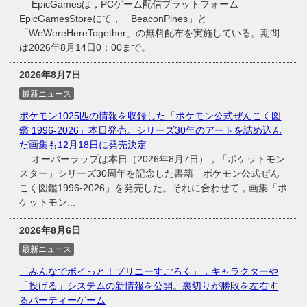
EpicGamesは，PCゲーム配信プラットフォーム
EpicGamesStoreにて，「BeaconPines」と
「WeWereHereTogether」の無料配布を実施している。期間
は2026年8月14日0：00まで。
2026年8月7日
最新ニュース
ポケモン1025匹の情報を収録した「ポケモン公式ぜんこく図
鑑 1996-2026」本日発売。シリーズ30年のアートを詰め込ん
だ画集も12月18日に発売決定
オーバーラップは本日（2026年8月7日），「ポケットモン
スター」シリーズ30周年を記念した書籍「ポケモン公式ぜん
こく図鑑1996-2026」を発売した。それに合わせて，画集「ポ
ケットモン...
2026年8月6日
最新ニュース
「みんなでポイっと！プリニーすごろく」，キャラクターや
「投げる」システムの新情報を公開。裏切りが勝敗を左右す
るパーティーゲーム