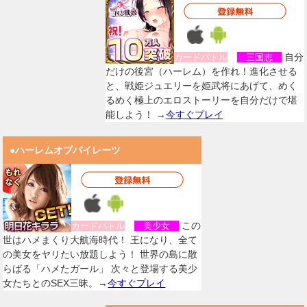
自分
カードバトル
三国志
だけの後宮（ハーレム）を作れ！進化させる
と、戦姫ジュエリーを姫武将にあげて、めく
るめく極上のエロストーリーを自分だけで堪
能しよう！ →
今すぐプレイ
●ハーレムオブパイレーツ
この
カードバトル
美少女
世はハメまくり大航海時代！ 王になり、全て
の美女をヤリたい放題しよう！ 世界の島に散
らばる「ハメたガール」 次々と登場する美少
女たちとのSEX三昧。→
今すぐプレイ