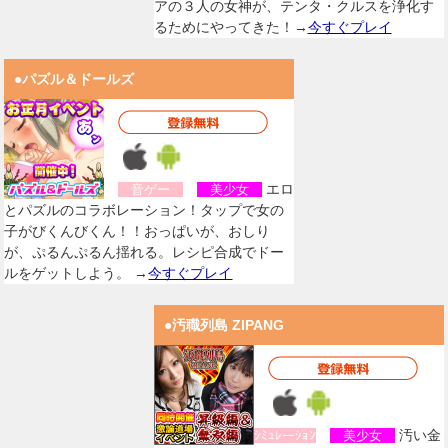
アの３人の女神が、テンタ・クルスを浄化す
るためにやってきた！→
今すぐプレイ
●パズル＆ドールズ
エロ
音ゲー
美少女
とパズルのコラボレーション！タップで女の
子がびくんびくん！！おっぱいが、おしり
が、ぷるんぷるん揺れる。レシピ合成でドー
ルをゲットしよう。 →
今すぐプレイ
●汚職列島 ZIPANG
汚い金
ｼﾐｭﾚーｼｮﾝ
美少女