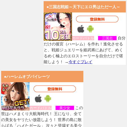
●三国志戦姫～天下にエロ男はただ一人～
自分
カードバトル
三国志
だけの後宮（ハーレム）を作れ！進化させる
と、戦姫ジュエリーを姫武将にあげて、めく
るめく極上のエロストーリーを自分だけで堪
能しよう！ →
今すぐプレイ
●ハーレムオブパイレーツ
この
カードバトル
美少女
世はハメまくり大航海時代！ 王になり、全て
の美女をヤリたい放題しよう！ 世界の島に散
らばる「ハメたガール」 次々と登場する美少