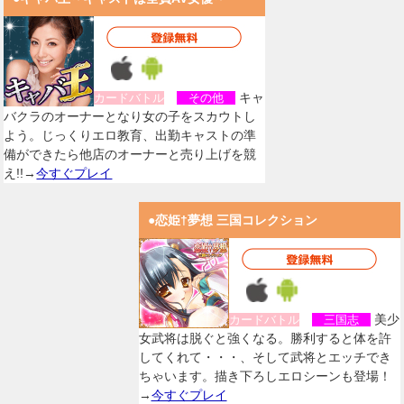
キャ
カードバトル
その他
バクラのオーナーとなり女の子をスカウトし
よう。じっくりエロ教育、出勤キャストの準
備ができたら他店のオーナーと売り上げを競
え!!→
今すぐプレイ
●恋姫†夢想 三国コレクション
美少
カードバトル
三国志
女武将は脱ぐと強くなる。勝利すると体を許
してくれて・・・、そして武将とエッチでき
ちゃいます。描き下ろしエロシーンも登場！
→
今すぐプレイ