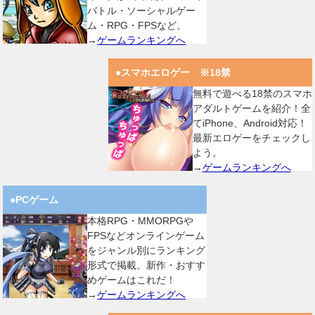
バトル・ソーシャルゲー
ム・RPG・FPSなど。
→
ゲームランキングへ
●スマホエロゲー ※18禁
無料で遊べる18禁のスマホ
アダルトゲームを紹介！全
てiPhone、Android対応！
最新エロゲーをチェックし
よう。
→
ゲームランキングへ
●PCゲーム
本格RPG・MMORPGや
FPSなどオンラインゲーム
をジャンル別にランキング
形式で掲載。新作・おすす
めゲームはこれだ！
→
ゲームランキングへ