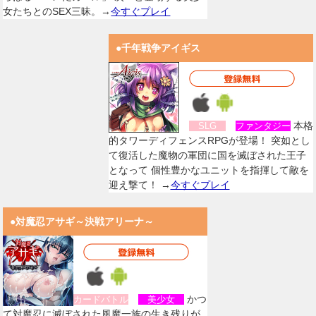
女たちとのSEX三昧。→
今すぐプレイ
●千年戦争アイギス
本格
SLG
ファンタジー
的タワーディフェンスRPGが登場！ 突如とし
て復活した魔物の軍団に国を滅ぼされた王子
となって 個性豊かなユニットを指揮して敵を
迎え撃て！ →
今すぐプレイ
●対魔忍アサギ～決戦アリーナ～
かつ
カードバトル
美少女
て対魔忍に滅ぼされた風魔一族の生き残りが