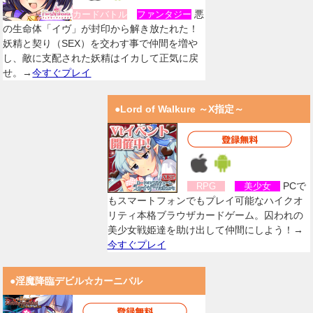
悪
カードバトル
ファンタジー
の生命体「イヴ」が封印から解き放たれた！
妖精と契り（SEX）を交わす事で仲間を増や
し、敵に支配された妖精はイカして正気に戻
せ。→
今すぐプレイ
●Lord of Walkure ～X指定～
PCで
RPG
美少女
もスマートフォンでもプレイ可能なハイクオ
リティ本格ブラウザカードゲーム。囚われの
美少女戦姫達を助け出して仲間にしよう！→
今すぐプレイ
●淫魔降臨デビル☆カーニバル