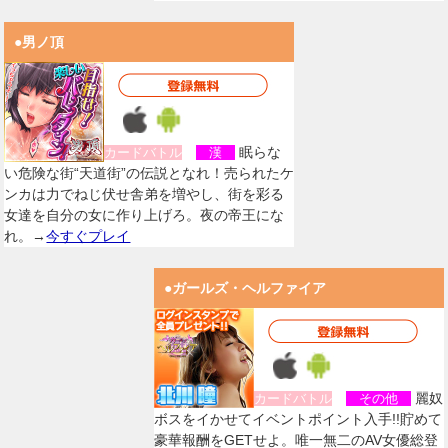
●男ノ頂
眠らな
カードバトル
漢
い危険な街“天道街”の伝説となれ！売られたケ
ンカは力でねじ伏せ舎弟を増やし、街を彩る
女達を自分の女に作り上げろ。夜の帝王にな
れ。→
今すぐプレイ
●ガールズ・ヘルファイア
麗奴
カードバトル
その他
ボスをイかせてイベントポイント入手!!貯めて
豪華報酬をGETせよ。唯一無二のAV女優総登