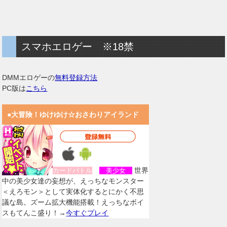
スマホエロゲー ※18禁
DMMエロゲーの
無料登録方法
PC版は
こちら
●大冒険！ゆけゆけ☆おさわりアイランド
世界
カードバトル
美少女
中の美少女達の妄想が、えっちなモンスター
＜えろモン＞として実体化するとにかく不思
議な島。ズーム拡大機能搭載！えっちなボイ
スもてんこ盛り！→
今すぐプレイ