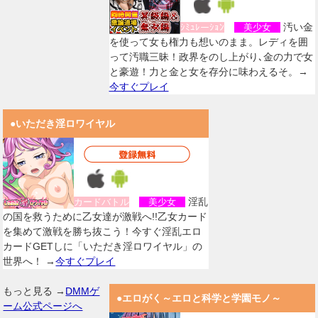
汚い金
ｼﾐｭﾚーｼｮﾝ
美少女
を使って女も権力も想いのまま。レディを囲
って汚職三昧！政界をのし上がり､金の力で女
と豪遊！力と金と女を存分に味わえるそ。→
今すぐプレイ
●いただき淫ロワイヤル
淫乱
カードバトル
美少女
の国を救うために乙女達が激戦へ!!乙女カード
を集めて激戦を勝ち抜こう！今すぐ淫乱エロ
カードGETしに「いただき淫ロワイヤル」の
世界へ！ →
今すぐプレイ
もっと見る →
DMMゲ
●エロがく～エロと科学と学園モノ～
ーム公式ページへ