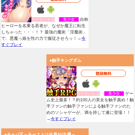
自称
カードバトル
美少女
ヒーローを名乗る若者が、なぜか魔王に転生
しちゃった・・・！？ 最強の魔術「淫魔術」
で、悪魔っ娘を性の力で服従させろッ！→
今
すぐプレイ
●触手キングダム
ゲー
カードバトル
美少女
ム史上最多！？約100人の美女を触手責め！触
手ファンの触手ファンによる触手ファンのた
めのソシャゲーが、満を持して遂に登場！！
→
今すぐプレイ
●キャバ王～キャストは全員AV女優～