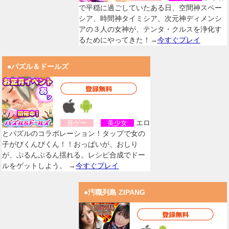
で平穏に過ごしていたある日、空間神スペー
シア、時間神タイミシア、次元神ディメンシ
アの３人の女神が、テンタ・クルスを浄化す
るためにやってきた！→
今すぐプレイ
●パズル＆ドールズ
エロ
音ゲー
美少女
とパズルのコラボレーション！タップで女の
子がびくんびくん！！おっぱいが、おしり
が、ぷるんぷるん揺れる。レシピ合成でドー
ルをゲットしよう。 →
今すぐプレイ
●汚職列島 ZIPANG