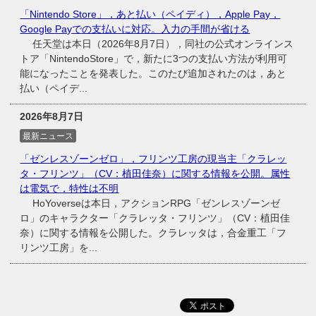
「Nintendo Store」，あと払い（ペイディ），Apple Pay，
Google Payでの支払いに対応。入力の手間が省ける
任天堂は本日（2026年8月7日），同社の公式オンラインス
トア「NintendoStore」で，新たに3つの支払い方法が利用可
能になったことを発表した。このたび追加されたのは，あと
払い（ペイデ...
2026年8月7日
最新ニュース
「ゼンレスゾーンゼロ」，フリンツ工房の現当主「クラレッ
タ・フリンツ」（CV：植田佳奈）に関する情報を公開。属性
は電気で，特性は不明
HoYoverseは本日，アクションRPG「ゼンレスゾーンゼ
ロ」のキャラクター「クラレッタ・フリンツ」（CV：植田佳
奈）に関する情報を公開した。クラレッタは，合金重工「フ
リンツ工房」を...