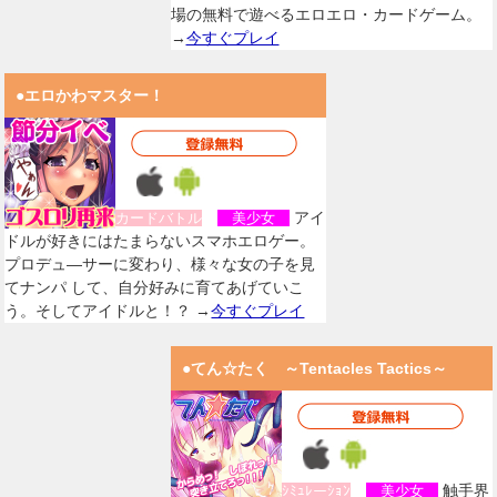
場の無料で遊べるエロエロ・カードゲーム。
→
今すぐプレイ
●エロかわマスター！
アイ
カードバトル
美少女
ドルが好きにはたまらないスマホエロゲー。
プロデュ―サーに変わり、様々な女の子を見
てナンパ して、自分好みに育てあげていこ
う。そしてアイドルと！？ →
今すぐプレイ
●てん☆たく ～Tentacles Tactics～
触手界
ｼﾐｭﾚーｼｮﾝ
美少女