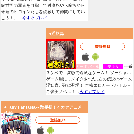
闇世界の覇者を目指して対魔忍やら魔族やら
米連のヒロインたちを調教して仲間にしてい
こう！。→
今すぐプレイ
●淫妖蟲
一番
カードバトル
美少女
スケベで、変態で過激なゲーム！ ソーシャル
ゲーム用にリメイクされた､あの伝説のゲーム
淫妖蟲が遂に登場！ 本格エロカードバトル＋
ご褒美ノベル！→
今すぐプレイ
●Fairy Fantasia～業界初！イカせアニメ
搭載