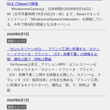
00までSteamで開催
WholesomeGamesは，日本時間の2026年8月14日2：
00（太平洋夏時間で8月13日10：00）まで，Steamでオンラ
インイベント「WholesomeGamesCelebration」を開催してい
る。今年で第4回の開催となる本イベント...
2026年8月7日
最新ニュース
「ゼンレスゾーンゼロ」，フリンツ工房に所属する「ロクシ
ー・イフリータ・プライス」（CV：赤﨑千夏）の情報を公
開。属性は風で，特性は撃破
HoYoverseは本日，アクションRPG「ゼンレスゾーンゼ
ロ」のキャラクター「ロクシー・イフリータ・プライス」
（CV：赤﨑千夏）に関する情報を公開した。ロクシーは，ク
ラレッタ（CV：植田佳奈）が当主を務める「フリンツ工房」
に所属するキャラクターだ。属性は「風」で，特性は「撃
破」。
2026年8月7日
最新ニュース