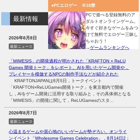
●PCエロゲー ※18禁
PCで遊べる登録無料のア
最新情報
ダルトオンラインゲーム。
今すぐ好きなゲームをみつ
けて無料でエロゲー三昧し
2026年8月8日
ちゃおう！
最新ニュース
→
ゲームランキングへ
「MIMESIS」の開発過程が明かされた「KRAFTON × ReLU
Games 開発トーク」をレポート。AIを用いたゲーム開発や，
プレイヤーを模倣するNPCの制作手法などが紹介された
KRAFTONJAPANは8月5日，トークイベント
「KRAFTON×ReLUGames開発トーク」を東京都内で開催
し，AIをゲーム開発に活用する取り組みと，その具体例となる
「MIMESIS」の開発に関して，ReLUGamesのスタ...
2026年8月7日
最新ニュース
心温まるゲームや居心地のいいゲームが勢ぞろい。オンライ
ンイベント「Wholesome Games Celebration」，8月14日2：