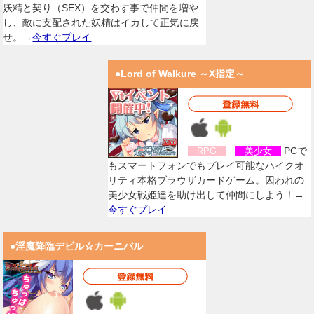
妖精と契り（SEX）を交わす事で仲間を増や
し、敵に支配された妖精はイカして正気に戻
せ。→
今すぐプレイ
●Lord of Walkure ～X指定～
PCで
RPG
美少女
もスマートフォンでもプレイ可能なハイクオ
リティ本格ブラウザカードゲーム。囚われの
美少女戦姫達を助け出して仲間にしよう！→
今すぐプレイ
●淫魔降臨デビル☆カーニバル