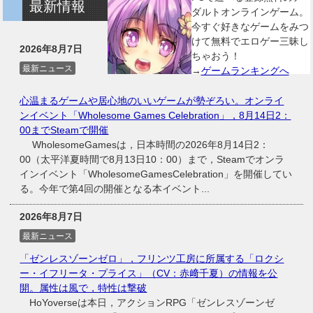
最新情報
ダルトオンラインゲーム。
今すぐ好きなゲームをみつ
けて無料でエロゲー三昧し
2026年8月7日
ちゃおう！
最新ニュース
→
ゲームランキングへ
心温まるゲームや居心地のいいゲームが勢ぞろい。オンライ
ンイベント「Wholesome Games Celebration」，8月14日2：
00までSteamで開催
WholesomeGamesは，日本時間の2026年8月14日2：
00（太平洋夏時間で8月13日10：00）まで，Steamでオンラ
インイベント「WholesomeGamesCelebration」を開催してい
る。今年で第4回の開催となる本イベント...
2026年8月7日
最新ニュース
「ゼンレスゾーンゼロ」，フリンツ工房に所属する「ロクシ
ー・イフリータ・プライス」（CV：赤﨑千夏）の情報を公
開。属性は風で，特性は撃破
HoYoverseは本日，アクションRPG「ゼンレスゾーンゼ