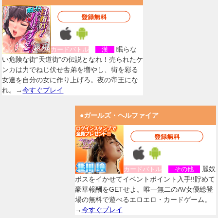
眠らな
カードバトル
漢
い危険な街“天道街”の伝説となれ！売られたケ
ンカは力でねじ伏せ舎弟を増やし、街を彩る
女達を自分の女に作り上げろ。夜の帝王にな
れ。→
今すぐプレイ
●ガールズ・ヘルファイア
麗奴
カードバトル
その他
ボスをイかせてイベントポイント入手!!貯めて
豪華報酬をGETせよ。唯一無二のAV女優総登
場の無料で遊べるエロエロ・カードゲーム。
→
今すぐプレイ