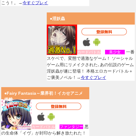
こう！。→
今すぐプレイ
●淫妖蟲
一番
カードバトル
美少女
スケベで、変態で過激なゲーム！ ソーシャル
ゲーム用にリメイクされた､あの伝説のゲーム
淫妖蟲が遂に登場！ 本格エロカードバトル＋
ご褒美ノベル！→
今すぐプレイ
●Fairy Fantasia～業界初！イカせアニメ
搭載
悪
カードバトル
ファンタジー
の生命体「イヴ」が封印から解き放たれた！