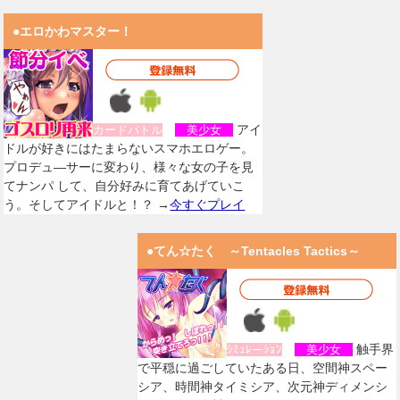
●エロかわマスター！
アイ
カードバトル
美少女
ドルが好きにはたまらないスマホエロゲー。
プロデュ―サーに変わり、様々な女の子を見
てナンパ して、自分好みに育てあげていこ
う。そしてアイドルと！？ →
今すぐプレイ
●てん☆たく ～Tentacles Tactics～
触手界
ｼﾐｭﾚーｼｮﾝ
美少女
で平穏に過ごしていたある日、空間神スペー
シア、時間神タイミシア、次元神ディメンシ