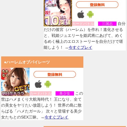
自分
カードバトル
三国志
だけの後宮（ハーレム）を作れ！進化させる
と、戦姫ジュエリーを姫武将にあげて、めく
るめく極上のエロストーリーを自分だけで堪
能しよう！ →
今すぐプレイ
●ハーレムオブパイレーツ
この
カードバトル
美少女
世はハメまくり大航海時代！ 王になり、全て
の美女をヤリたい放題しよう！ 世界の島に散
らばる「ハメたガール」 次々と登場する美少
女たちとのSEX三昧。→
今すぐプレイ