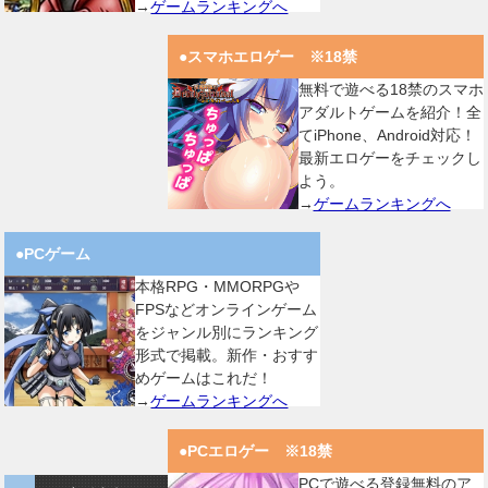
→
ゲームランキングへ
●スマホエロゲー ※18禁
無料で遊べる18禁のスマホ
アダルトゲームを紹介！全
てiPhone、Android対応！
最新エロゲーをチェックし
よう。
→
ゲームランキングへ
●PCゲーム
本格RPG・MMORPGや
FPSなどオンラインゲーム
をジャンル別にランキング
形式で掲載。新作・おすす
めゲームはこれだ！
→
ゲームランキングへ
●PCエロゲー ※18禁
PCで遊べる登録無料のア