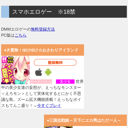
スマホエロゲー ※18禁
DMMエロゲーの
無料登録方法
PC版は
こちら
●大冒険！ゆけゆけ☆おさわりアイランド
世界
カードバトル
美少女
中の美少女達の妄想が、えっちなモンスター
＜えろモン＞として実体化するとにかく不思
議な島。ズーム拡大機能搭載！えっちなボイ
スもてんこ盛り！→
今すぐプレイ
●三国志戦姫～天下にエロ男はただ一人～