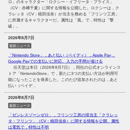
ロ」のキャラクター「ロクシー・イフリータ・プライス」
（CV：赤﨑千夏）に関する情報を公開した。ロクシーは，ク
ラレッタ（CV：植田佳奈）が当主を務める「フリンツ工房」
に所属するキャラクターだ。属性は「風」で，特性は「撃
破」。
2026年8月7日
最新ニュース
「Nintendo Store」，あと払い（ペイディ），Apple Pay，
Google Payでの支払いに対応。入力の手間が省ける
任天堂は本日（2026年8月7日），同社の公式オンラインス
トア「NintendoStore」で，新たに3つの支払い方法が利用可
能になったことを発表した。このたび追加されたのは，あと
払い（ペイデ...
2026年8月7日
最新ニュース
「ゼンレスゾーンゼロ」，フリンツ工房の現当主「クラレッ
タ・フリンツ」（CV：植田佳奈）に関する情報を公開。属性
は電気で，特性は不明