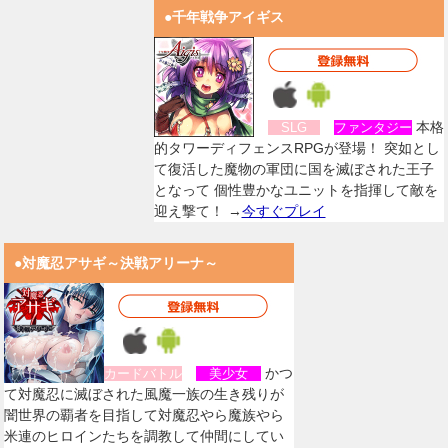
●千年戦争アイギス
本格
SLG
ファンタジー
的タワーディフェンスRPGが登場！ 突如とし
て復活した魔物の軍団に国を滅ぼされた王子
となって 個性豊かなユニットを指揮して敵を
迎え撃て！ →
今すぐプレイ
●対魔忍アサギ～決戦アリーナ～
かつ
カードバトル
美少女
て対魔忍に滅ぼされた風魔一族の生き残りが
闇世界の覇者を目指して対魔忍やら魔族やら
米連のヒロインたちを調教して仲間にしてい