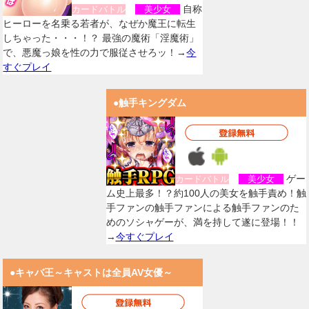
自称
カードバトル
美少女
ヒーローを名乗る若者が、なぜか魔王に転生
しちゃった・・・！？ 最強の魔術「淫魔術」
で、悪魔っ娘を性の力で服従させろッ！→
今
すぐプレイ
●触手キングダム
ゲー
カードバトル
美少女
ム史上最多！？約100人の美女を触手責め！触
手ファンの触手ファンによる触手ファンのた
めのソシャゲーが、満を持して遂に登場！！
→
今すぐプレイ
●キャバ王～キャストは全員AV女優～