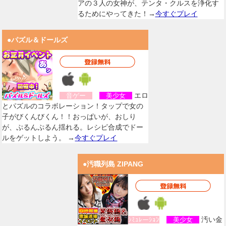
アの３人の女神が、テンタ・クルスを浄化す
るためにやってきた！→
今すぐプレイ
●パズル＆ドールズ
エロ
音ゲー
美少女
とパズルのコラボレーション！タップで女の
子がびくんびくん！！おっぱいが、おしり
が、ぷるんぷるん揺れる。レシピ合成でドー
ルをゲットしよう。 →
今すぐプレイ
●汚職列島 ZIPANG
汚い金
ｼﾐｭﾚーｼｮﾝ
美少女