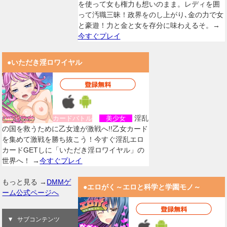
を使って女も権力も想いのまま。レディを囲
って汚職三昧！政界をのし上がり､金の力で女
と豪遊！力と金と女を存分に味わえるそ。→
今すぐプレイ
●いただき淫ロワイヤル
淫乱
カードバトル
美少女
の国を救うために乙女達が激戦へ!!乙女カード
を集めて激戦を勝ち抜こう！今すぐ淫乱エロ
カードGETしに「いただき淫ロワイヤル」の
世界へ！ →
今すぐプレイ
もっと見る →
DMMゲ
●エロがく～エロと科学と学園モノ～
ーム公式ページへ
サブコンテンツ