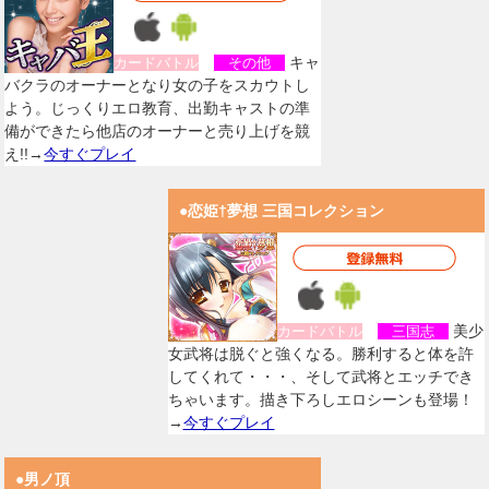
キャ
カードバトル
その他
バクラのオーナーとなり女の子をスカウトし
よう。じっくりエロ教育、出勤キャストの準
備ができたら他店のオーナーと売り上げを競
え!!→
今すぐプレイ
●恋姫†夢想 三国コレクション
美少
カードバトル
三国志
女武将は脱ぐと強くなる。勝利すると体を許
してくれて・・・、そして武将とエッチでき
ちゃいます。描き下ろしエロシーンも登場！
→
今すぐプレイ
●男ノ頂