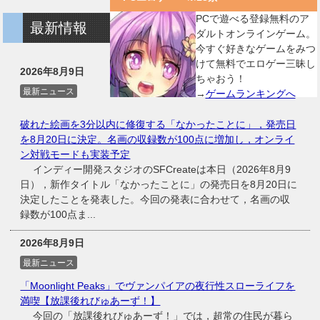
PCで遊べる登録無料のア
最新情報
ダルトオンラインゲーム。
今すぐ好きなゲームをみつ
けて無料でエロゲー三昧し
2026年8月9日
ちゃおう！
最新ニュース
→
ゲームランキングへ
破れた絵画を3分以内に修復する「なかったことに」，発売日
を8月20日に決定。名画の収録数が100点に増加し，オンライ
ン対戦モードも実装予定
インディー開発スタジオのSFCreateは本日（2026年8月9
日），新作タイトル「なかったことに」の発売日を8月20日に
決定したことを発表した。今回の発表に合わせて，名画の収
録数が100点ま...
2026年8月9日
最新ニュース
「Moonlight Peaks」でヴァンパイアの夜行性スローライフを
満喫【放課後れびゅあーず！】
今回の「放課後れびゅあーず！」では，超常の住民が暮ら