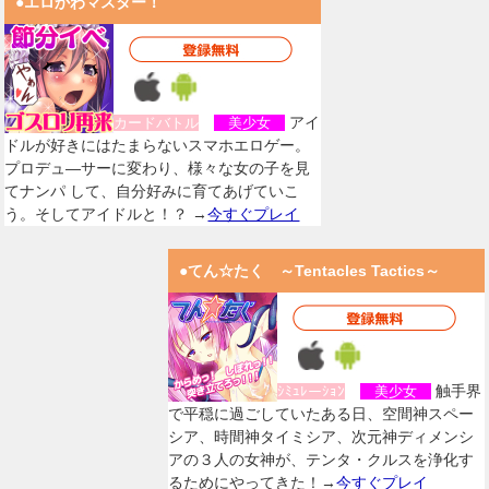
●エロかわマスター！
アイ
カードバトル
美少女
ドルが好きにはたまらないスマホエロゲー。
プロデュ―サーに変わり、様々な女の子を見
てナンパ して、自分好みに育てあげていこ
う。そしてアイドルと！？ →
今すぐプレイ
●てん☆たく ～Tentacles Tactics～
触手界
ｼﾐｭﾚーｼｮﾝ
美少女
で平穏に過ごしていたある日、空間神スペー
シア、時間神タイミシア、次元神ディメンシ
アの３人の女神が、テンタ・クルスを浄化す
るためにやってきた！→
今すぐプレイ