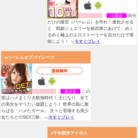
自分
カードバトル
三国志
だけの後宮（ハーレム）を作れ！進化させる
と、戦姫ジュエリーを姫武将にあげて、めく
るめく極上のエロストーリーを自分だけで堪
能しよう！ →
今すぐプレイ
●ハーレムオブパイレーツ
この
カードバトル
美少女
世はハメまくり大航海時代！ 王になり、全て
の美女をヤリたい放題しよう！ 世界の島に散
らばる「ハメたガール」 次々と登場する美少
女たちとのSEX三昧。→
今すぐプレイ
●千年戦争アイギス