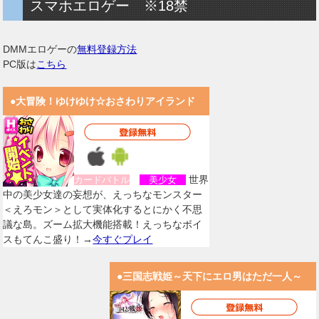
スマホエロゲー ※18禁
DMMエロゲーの
無料登録方法
PC版は
こちら
●大冒険！ゆけゆけ☆おさわりアイランド
世界
カードバトル
美少女
中の美少女達の妄想が、えっちなモンスター
＜えろモン＞として実体化するとにかく不思
議な島。ズーム拡大機能搭載！えっちなボイ
スもてんこ盛り！→
今すぐプレイ
●三国志戦姫～天下にエロ男はただ一人～