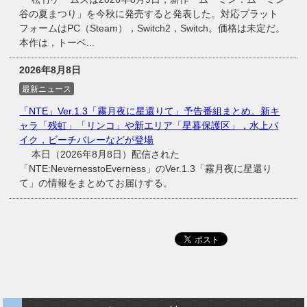
谷の夏まつり」を今秋に発売すると発表した。対応プラット
フォームはPC（Steam），Switch2，Switch。価格は未定だ。
本作は，トーベ...
2026年8月8日
最新ニュース
「NTE」Ver.1.3「霧月夜に星還りて」予告番組まとめ。新キ
ャラ「残虹」「リンコ」や新エリア「星暮保護区」，水上バ
イク，ビーチバレーなどが登場
本日（2026年8月8日）配信された
「NTE:NevernesstoEverness」のVer.1.3「霧月夜に星還り
て」の情報をまとめてお届けする。