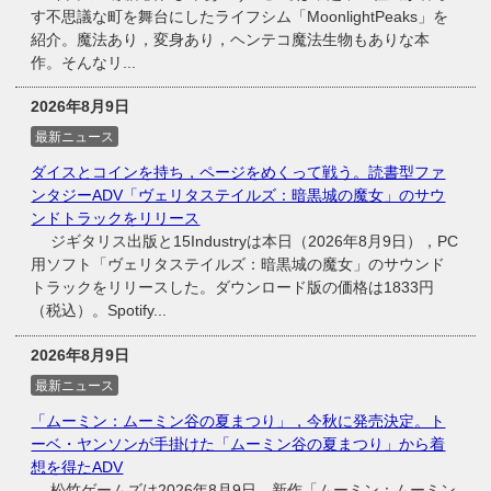
す不思議な町を舞台にしたライフシム「MoonlightPeaks」を
紹介。魔法あり，変身あり，ヘンテコ魔法生物もありな本
作。そんなリ...
2026年8月9日
最新ニュース
ダイスとコインを持ち，ページをめくって戦う。読書型ファ
ンタジーADV「ヴェリタステイルズ：暗黒城の魔女」のサウ
ンドトラックをリリース
ジギタリス出版と15Industryは本日（2026年8月9日），PC
用ソフト「ヴェリタステイルズ：暗黒城の魔女」のサウンド
トラックをリリースした。ダウンロード版の価格は1833円
（税込）。Spotify...
2026年8月9日
最新ニュース
「ムーミン：ムーミン谷の夏まつり」，今秋に発売決定。ト
ーベ・ヤンソンが手掛けた「ムーミン谷の夏まつり」から着
想を得たADV
松竹ゲームズは2026年8月9日，新作「ムーミン：ムーミン