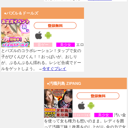
●パズル＆ドールズ
エロ
音ゲー
美少女
とパズルのコラボレーション！タップで女の
子がびくんびくん！！おっぱいが、おしり
が、ぷるんぷるん揺れる。レシピ合成でドー
ルをゲットしよう。 →
今すぐプレイ
●汚職列島 ZIPANG
汚い金
ｼﾐｭﾚーｼｮﾝ
美少女
を使って女も権力も想いのまま。レディを囲
って汚職三昧！政界をのし上がり､金の力で女