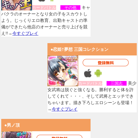
キャ
カードバトル
その他
バクラのオーナーとなり女の子をスカウトし
よう。じっくりエロ教育、出勤キャストの準
備ができたら他店のオーナーと売り上げを競
え!!→
今すぐプレイ
●恋姫†夢想 三国コレクション
美少
カードバトル
三国志
女武将は脱ぐと強くなる。勝利すると体を許
してくれて・・・、そして武将とエッチでき
ちゃいます。描き下ろしエロシーンも登場！
→
今すぐプレイ
●男ノ頂