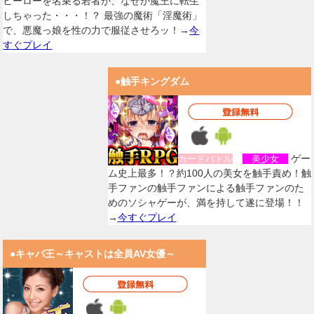
ヒーローを名乗る若者が、なぜか魔王に転生
しちゃった・・・！？ 最強の魔術「淫魔術」
で、悪魔っ娘を性の力で服従させろッ！→
今
すぐプレイ
●触手キングダム
ゲー
カードバトル
美少女
ム史上最多！？約100人の美女を触手責め！触
手ファンの触手ファンによる触手ファンのた
めのソシャゲーが、満を持して遂に登場！！
→
今すぐプレイ
●キャバ王～キャストは全員AV女優～