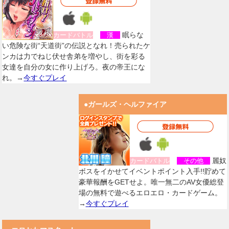
眠らな
カードバトル
漢
い危険な街“天道街”の伝説となれ！売られたケ
ンカは力でねじ伏せ舎弟を増やし、街を彩る
女達を自分の女に作り上げろ。夜の帝王にな
れ。→
今すぐプレイ
●ガールズ・ヘルファイア
麗奴
カードバトル
その他
ボスをイかせてイベントポイント入手!!貯めて
豪華報酬をGETせよ。唯一無二のAV女優総登
場の無料で遊べるエロエロ・カードゲーム。
→
今すぐプレイ