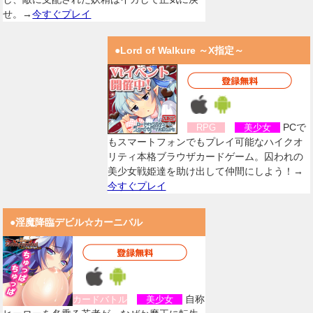
せ。→
今すぐプレイ
●Lord of Walkure ～X指定～
PCで
RPG
美少女
もスマートフォンでもプレイ可能なハイクオ
リティ本格ブラウザカードゲーム。囚われの
美少女戦姫達を助け出して仲間にしよう！→
今すぐプレイ
●淫魔降臨デビル☆カーニバル
自称
カードバトル
美少女