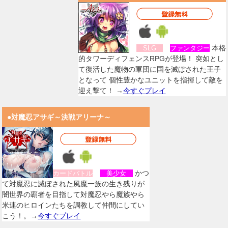
本格
SLG
ファンタジー
的タワーディフェンスRPGが登場！ 突如とし
て復活した魔物の軍団に国を滅ぼされた王子
となって 個性豊かなユニットを指揮して敵を
迎え撃て！ →
今すぐプレイ
●対魔忍アサギ～決戦アリーナ～
かつ
カードバトル
美少女
て対魔忍に滅ぼされた風魔一族の生き残りが
闇世界の覇者を目指して対魔忍やら魔族やら
米連のヒロインたちを調教して仲間にしてい
こう！。→
今すぐプレイ