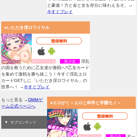
と豪遊！力と金と女を存分に味わえるそ。→
今すぐプレイ
●いただき淫ロワイヤル
淫乱
カードバトル
美少女
の国を救うために乙女達が激戦へ!!乙女カード
を集めて激戦を勝ち抜こう！今すぐ淫乱エロ
カードGETしに「いただき淫ロワイヤル」の
世界へ！ →
今すぐプレイ
もっと見る →
DMMゲ
●エロがく～エロと科学と学園モノ～
ーム公式ページへ
サブコンテンツ
片っ
カードバトル
美少女