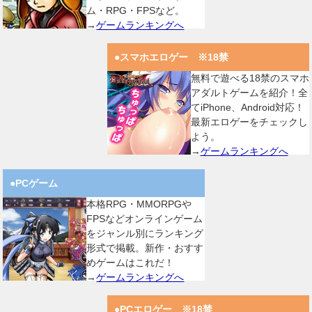
ム・RPG・FPSなど。
→
ゲームランキングへ
●スマホエロゲー ※18禁
無料で遊べる18禁のスマホ
アダルトゲームを紹介！全
てiPhone、Android対応！
最新エロゲーをチェックし
よう。
→
ゲームランキングへ
●PCゲーム
本格RPG・MMORPGや
FPSなどオンラインゲーム
をジャンル別にランキング
形式で掲載。新作・おすす
めゲームはこれだ！
→
ゲームランキングへ
●PCエロゲー ※18禁