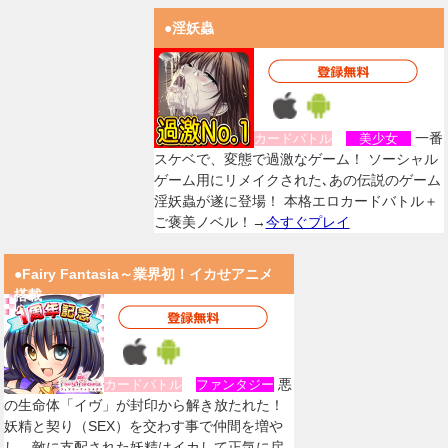
●淫妖蟲
一番
カードバトル
美少女
スケベで、変態で過激なゲーム！ ソーシャル
ゲーム用にリメイクされた､あの伝説のゲーム
淫妖蟲が遂に登場！ 本格エロカードバトル＋
ご褒美ノベル！→
今すぐプレイ
●Fairy Fantasia～業界初！イカせアニメ
搭載
悪
カードバトル
ファンタジー
の生命体「イヴ」が封印から解き放たれた！
妖精と契り（SEX）を交わす事で仲間を増や
し、敵に支配された妖精はイカして正気に戻