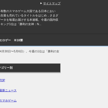
サイトマップ
有数のスマホゲーム大国である日本におい
現在最も売れているタイトルをはじめ，さまざ
データを毎週お届けする本連載。今週の国内収
キング1位は「勝利の女神：N...
Cエロゲー ※18禁
4月30日〜5月6日）。今週の1位は「勝利の女
テゴリー別
TOP
最新ニュース
スマホゲーム