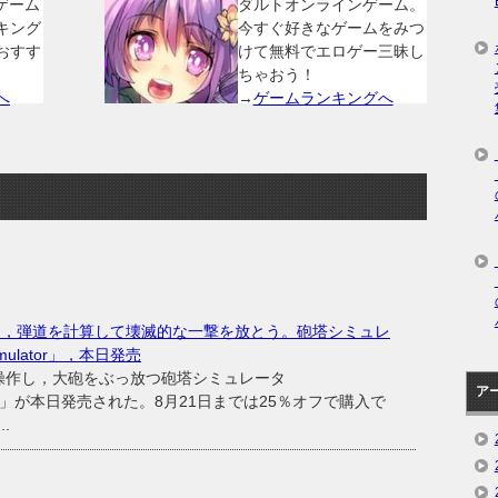
ゲーム
ダルトオンラインゲーム。
キング
今すぐ好きなゲームをみつ
おすす
けて無料でエロゲー三昧し
ちゃおう！
へ
→
ゲームランキングへ
操り，弾道を計算して壊滅的な一撃を放とう。砲塔シミュレ
 Simulator」，本日発売
操作し，大砲をぶっ放つ砲塔シミュレータ
ア
imulator」が本日発売された。8月21日までは25％オフで購入で
.