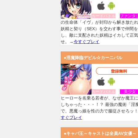
カードバトル
ファンタ
の生命体「イヴ」が封印から解き放た
妖精と契り（SEX）を交わす事で仲間
し、敵に支配された妖精はイカして正
せ。→
今すぐプレイ
●淫魔降臨デビル☆カーニバル
カードバトル
美少
ヒーローを名乗る若者が、なぜか魔王
しちゃった・・・！？ 最強の魔術「淫
で、悪魔っ娘を性の力で服従させろッ
すぐプレイ
●キャバ王～キャストは全員AV女優～