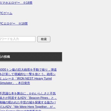
スマホエロゲー ※18禁
PCゲーム
PCエロゲー ※18禁
近の投稿
5000トン級の巨大砲塔を手動で操り，弾道
を計算して壊滅的な一撃を放とう。砲塔シ
ミュレータ「IRON NEST: Heavy Turret
Simulator」，本日発売
不思議な本を舞台に，かわいらしさと不気
味さが同居するADV「Beacon Pines」と，
南極の呪われた中世の城を探索する協力パ
ズルADV「We Were Here Together」が，