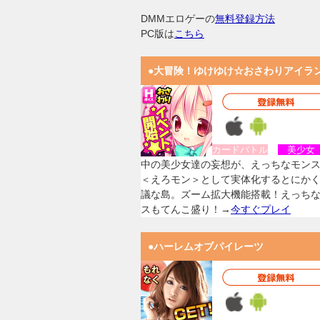
DMMエロゲーの
無料登録方法
PC版は
こちら
●大冒険！ゆけゆけ☆おさわりアイラ
カードバトル
美少
中の美少女達の妄想が、えっちなモン
＜えろモン＞として実体化するとにか
議な島。ズーム拡大機能搭載！えっち
スもてんこ盛り！→
今すぐプレイ
●ハーレムオブパイレーツ