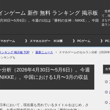
世界
インゲーム 新作 無料 ランキング 掲示板
て，
まな
月30日〜5月6日）。今週の1位は「勝利の女神：NIKKE」。中国
益ラン
スマホゲーム
スマホエロゲー ※18禁
PCゲーム
P
ンキング 掲示板 TOP
最新ニュース
スマホゲームのセルラン分析（2026年
ランキングも
析（2026年4月30日〜5月6日）。今週
カ
NIKKE」。中国における1月〜3月の収益
日本において，現在最も売れているタイトルをはじめ，さ