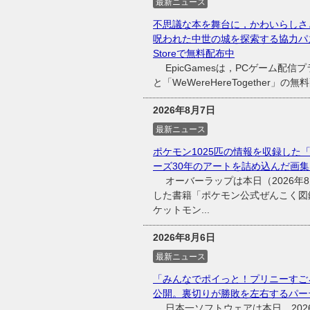
最新ニュース
不思議な本を舞台に，かわいらしさと不
呪われた中世の城を探索する協力パズルADV「
Storeで無料配布中
EpicGamesは，PCゲーム配信プラッ
と「WeWereHereTogether
2026年8月7日
最新ニュース
ポケモン1025匹の情報を収録した「
ーズ30年のアートを詰め込んだ画集
オーバーラップは本日（2026年8
した書籍「ポケモン公式ぜんこく図鑑
ケットモン...
2026年8月6日
最新ニュース
「みんなでポイっと！プリニーすご
公開。裏切りが勝敗を左右するパー
日本一ソフトウェアは本日，2026