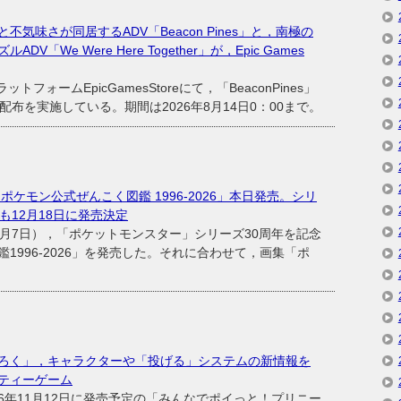
気味さが同居するADV「Beacon Pines」と，南極の
We Were Here Together」が，Epic Games
トフォームEpicGamesStoreにて，「BeaconPines」
」の無料配布を実施している。期間は2026年8月14日0：00まで。
ポケモン公式ぜんこく図鑑 1996-2026」本日発売。シリ
も12月18日に発売決定
月7日），「ポケットモンスター」シリーズ30周年を記念
1996-2026」を発売した。それに合わせて，画集「ポ
ろく」，キャラクターや「投げる」システムの新情報を
ティーゲーム
年11月12日に発売予定の「みんなでポイっと！プリニー