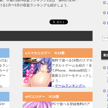
載。今週の国内収益ランキング1位は「勝利の女神：
おける1月〜3月の収益ランキングも紹介しよう。
●スマホエロゲー ※18禁
最
対応のお
無料で遊べる18禁のスマホ
をラン
アダルトゲームを紹介！全
カード
てiPhone、Android対応！
ゲー
最新エロゲーをチェックし
。
よう。
へ
→
ゲームランキングへ
●PCエロゲー ※18禁
Gや
PCで遊べる登録無料のア