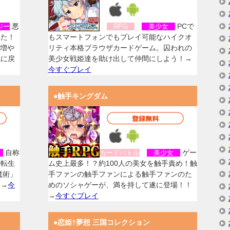
悪
PCで
ジー
RPG
美少女
れた！
もスマートフォンでもプレイ可能なハイクオ
を増や
リティ本格ブラウザカードゲーム。囚われの
気に戻
美少女戦姫達を助け出して仲間にしよう！→
今すぐプレイ
●触手キングダム
自称
ゲー
女
カードバトル
美少女
に転生
ム史上最多！？約100人の美女を触手責め！触
魔術」
手ファンの触手ファンによる触手ファンのた
！→
今
めのソシャゲーが、満を持して遂に登場！！
→
今すぐプレイ
●恋姫†夢想 三国コレクション