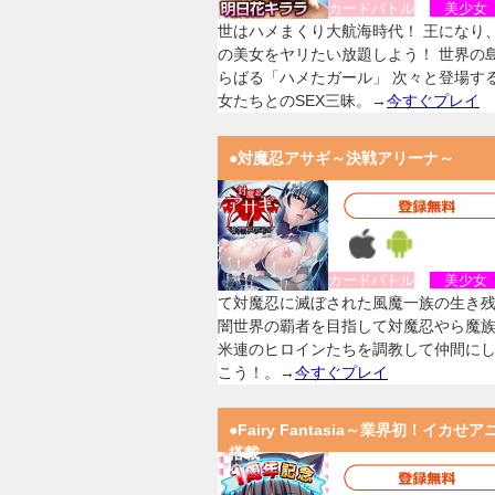
カードバトル
美少
世はハメまくり大航海時代！ 王になり
の美女をヤリたい放題しよう！ 世界の
らばる「ハメたガール」 次々と登場す
女たちとのSEX三昧。→
今すぐプレイ
●対魔忍アサギ～決戦アリーナ～
カードバトル
美少
て対魔忍に滅ぼされた風魔一族の生き
闇世界の覇者を目指して対魔忍やら魔
米連のヒロインたちを調教して仲間に
こう！。→
今すぐプレイ
●Fairy Fantasia～業界初！イカせア
搭載