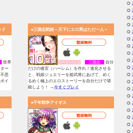
ンド
●三国志戦姫～天下にエロ男はただ一人～
世界
自分
女
カードバトル
三国志
スター
だけの後宮（ハーレム）を作れ！進化させる
く不思
と、戦姫ジュエリーを姫武将にあげて、めく
なボイ
るめく極上のエロストーリーを自分だけで堪
能しよう！ →
今すぐプレイ
●千年戦争アイギス