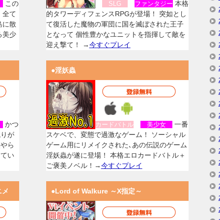
この
本格
女
SLG
ファンタジー
、全て
的タワーディフェンスRPGが登場！ 突如とし
島に散
て復活した魔物の軍団に国を滅ぼされた王子
る美少
となって 個性豊かなユニットを指揮して敵を
迎え撃て！ →
今すぐプレイ
●淫妖蟲
かつ
一番
女
カードバトル
美少女
残りが
スケベで、変態で過激なゲーム！ ソーシャル
族やら
ゲーム用にリメイクされた､あの伝説のゲーム
してい
淫妖蟲が遂に登場！ 本格エロカードバトル＋
ご褒美ノベル！→
今すぐプレイ
ニメ
●Lord of Walkure ～X指定～