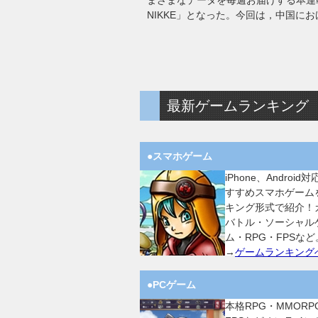
まざまなデータを毎週お届けする本連
NIKKE」となった。今回は，中国に
最新ゲームランキング
●スマホゲーム
iPhone、Android
すすめスマホゲーム
キング形式で紹介！
バトル・ソーシャル
ム・RPG・FPSなど
→
ゲームランキング
●PCゲーム
本格RPG・MMORP