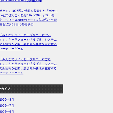
Epic Games Storeで無料配布中
ポケモン1025匹の情報を収録した「ポケモ
ン公式ぜんこく図鑑 1996-2026」本日発
売。シリーズ30年のアートを詰め込んだ画
集も12月18日に発売決定
「みんなでポイっと！プリニーすごろ
く」，キャラクターや「投げる」システム
の新情報を公開。裏切りが勝敗を左右する
パーティーゲーム
「みんなでポイっと！プリニーすごろ
く」，キャラクターや「投げる」システム
の新情報を公開。裏切りが勝敗を左右する
パーティーゲーム
ーカイブ
2026年8月
2026年7月
2026年6月