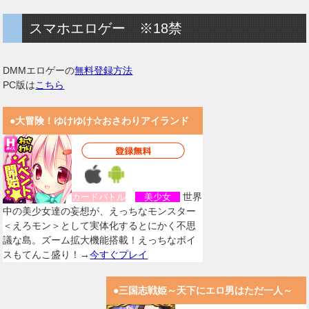
スマホエロゲー ※18禁
DMMエロゲーの
無料登録方法
PC版は
こちら
●大冒険！ゆけゆけ☆おさわりアイランド
世界
カードバトル
美少女
中の美少女達の妄想が、えっちなモンスター
＜えろモン＞として実体化するとにかく不思
議な島。ズーム拡大機能搭載！えっちなボイ
スもてんこ盛り！→
今すぐプレイ
●三国志戦姫～天下にエロ男はただ一人～