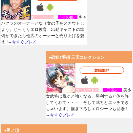
キャ
カードバトル
その他
バクラのオーナーとなり女の子をスカウトし
よう。じっくりエロ教育、出勤キャストの準
備ができたら他店のオーナーと売り上げを競
え!!→
今すぐプレイ
●恋姫†夢想 三国コレクション
美少
カードバトル
三国志
女武将は脱ぐと強くなる。勝利すると体を許
してくれて・・・、そして武将とエッチでき
ちゃいます。描き下ろしエロシーンも登場！
→
今すぐプレイ
●男ノ頂