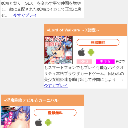
妖精と契り（SEX）を交わす事で仲間を増や
し、敵に支配された妖精はイカして正気に戻
せ。→
今すぐプレイ
●Lord of Walkure ～X指定～
PCで
RPG
美少女
もスマートフォンでもプレイ可能なハイクオ
リティ本格ブラウザカードゲーム。囚われの
美少女戦姫達を助け出して仲間にしよう！→
今すぐプレイ
●淫魔降臨デビル☆カーニバル