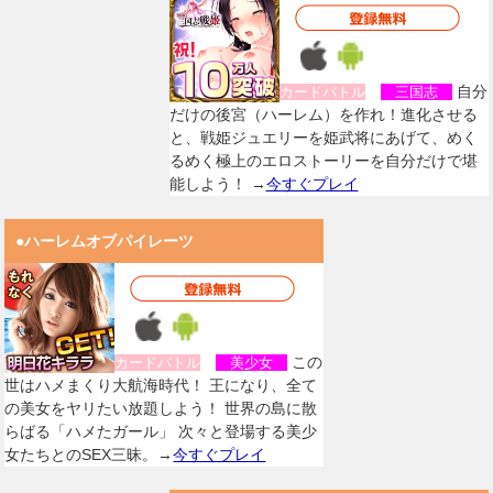
自分
カードバトル
三国志
だけの後宮（ハーレム）を作れ！進化させる
と、戦姫ジュエリーを姫武将にあげて、めく
るめく極上のエロストーリーを自分だけで堪
能しよう！ →
今すぐプレイ
●ハーレムオブパイレーツ
この
カードバトル
美少女
世はハメまくり大航海時代！ 王になり、全て
の美女をヤリたい放題しよう！ 世界の島に散
らばる「ハメたガール」 次々と登場する美少
女たちとのSEX三昧。→
今すぐプレイ