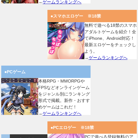
→
ゲームランキングへ
●スマホエロゲー ※18禁
無料で遊べる18禁のスマホ
アダルトゲームを紹介！全
てiPhone、Android対応！
最新エロゲーをチェックし
よう。
→
ゲームランキングへ
●PCゲーム
本格RPG・MMORPGや
FPSなどオンラインゲーム
をジャンル別にランキング
形式で掲載。新作・おすす
めゲームはこれだ！
→
ゲームランキングへ
●PCエロゲー ※18禁
PCで遊べる登録無料のア