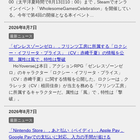
00（太平洋夏時間で8月13日10：00）まで，Steamでオンラ
インイベント「WholesomeGamesCelebration」を開催してい
る。今年で第4回の開催となる本イベント...
2026年8月7日
最新ニュース
「ゼンレスゾーンゼロ」，フリンツ工房に所属する「ロクシ
ー・イフリータ・プライス」（CV：赤﨑千夏）の情報を公
開。属性は風で，特性は撃破
HoYoverseは本日，アクションRPG「ゼンレスゾーンゼ
ロ」のキャラクター「ロクシー・イフリータ・プライス」
（CV：赤﨑千夏）に関する情報を公開した。ロクシーは，ク
ラレッタ（CV：植田佳奈）が当主を務める「フリンツ工房」
に所属するキャラクターだ。属性は「風」で，特性は「撃
破」。
2026年8月7日
最新ニュース
「Nintendo Store」，あと払い（ペイディ），Apple Pay，
Google Payでの支払いに対応。入力の手間が省ける