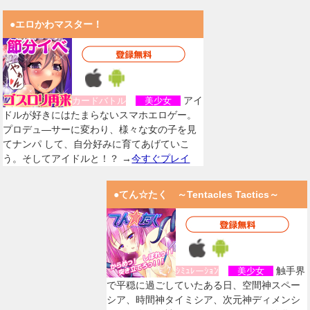
●エロかわマスター！
アイ
カードバトル
美少女
ドルが好きにはたまらないスマホエロゲー。
プロデュ―サーに変わり、様々な女の子を見
てナンパ して、自分好みに育てあげていこ
う。そしてアイドルと！？ →
今すぐプレイ
●てん☆たく ～Tentacles Tactics～
触手界
ｼﾐｭﾚーｼｮﾝ
美少女
で平穏に過ごしていたある日、空間神スペー
シア、時間神タイミシア、次元神ディメンシ