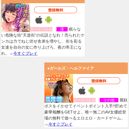
眠らな
カードバトル
漢
い危険な街“天道街”の伝説となれ！売られたケ
ンカは力でねじ伏せ舎弟を増やし、街を彩る
女達を自分の女に作り上げろ。夜の帝王にな
れ。→
今すぐプレイ
●ガールズ・ヘルファイア
麗奴
カードバトル
その他
ボスをイかせてイベントポイント入手!!貯めて
豪華報酬をGETせよ。唯一無二のAV女優総登
場の無料で遊べるエロエロ・カードゲーム。
→
今すぐプレイ