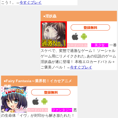
こう！。→
今すぐプレイ
●淫妖蟲
一番
カードバトル
美少女
スケベで、変態で過激なゲーム！ ソーシャル
ゲーム用にリメイクされた､あの伝説のゲーム
淫妖蟲が遂に登場！ 本格エロカードバトル＋
ご褒美ノベル！→
今すぐプレイ
●Fairy Fantasia～業界初！イカせアニメ
搭載
悪
カードバトル
ファンタジー
の生命体「イヴ」が封印から解き放たれた！