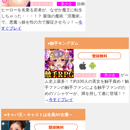
自称
カードバトル
美少女
ヒーローを名乗る若者が、なぜか魔王に転生
しちゃった・・・！？ 最強の魔術「淫魔術」
で、悪魔っ娘を性の力で服従させろッ！→
今
すぐプレイ
●触手キングダム
ゲー
カードバトル
美少女
ム史上最多！？約100人の美女を触手責め！触
手ファンの触手ファンによる触手ファンのた
めのソシャゲーが、満を持して遂に登場！！
→
今すぐプレイ
●キャバ王～キャストは全員AV女優～