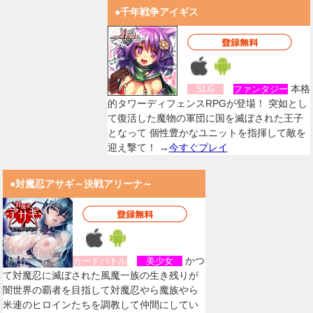
●千年戦争アイギス
本格
SLG
ファンタジー
的タワーディフェンスRPGが登場！ 突如とし
て復活した魔物の軍団に国を滅ぼされた王子
となって 個性豊かなユニットを指揮して敵を
迎え撃て！ →
今すぐプレイ
●対魔忍アサギ～決戦アリーナ～
かつ
カードバトル
美少女
て対魔忍に滅ぼされた風魔一族の生き残りが
闇世界の覇者を目指して対魔忍やら魔族やら
米連のヒロインたちを調教して仲間にしてい