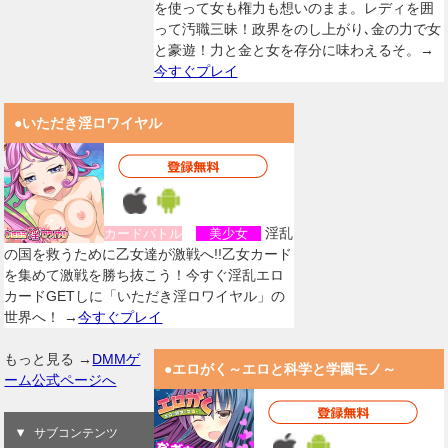
を使って女も権力も想いのまま。レディを囲
って汚職三昧！政界をのし上がり､金の力で女
と豪遊！力と金と女を存分に味わえるそ。→
今すぐプレイ
●いただき淫ロワイヤル
淫乱
カードバトル
美少女
の国を救うために乙女達が激戦へ!!乙女カード
を集めて激戦を勝ち抜こう！今すぐ淫乱エロ
カードGETしに「いただき淫ロワイヤル」の
世界へ！ →
今すぐプレイ
もっと見る →
DMMゲ
●エロがく～エロと科学と学園モノ～
ーム公式ページへ
サブコンテンツ