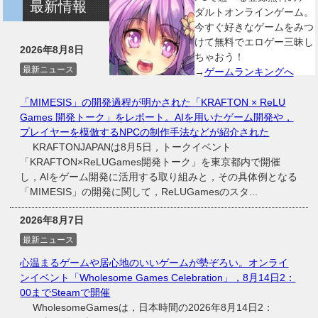
最新情報
ダルトオンラインゲーム。
今すぐ好きなゲームをみつ
けて無料でエロゲー三昧し
2026年8月8日
ちゃおう！
最新ニュース
→
ゲームランキングへ
「MIMESIS」の開発過程が明かされた「KRAFTON × ReLU
Games 開発トーク」をレポート。AIを用いたゲーム開発や，
プレイヤーを模倣するNPCの制作手法などが紹介された
KRAFTONJAPANは8月5日，トークイベント
「KRAFTON×ReLUGames開発トーク」を東京都内で開催
し，AIをゲーム開発に活用する取り組みと，その具体例となる
「MIMESIS」の開発に関して，ReLUGamesのスタ...
2026年8月7日
最新ニュース
心温まるゲームや居心地のいいゲームが勢ぞろい。オンライ
ンイベント「Wholesome Games Celebration」，8月14日2：
00までSteamで開催
WholesomeGamesは，日本時間の2026年8月14日2：