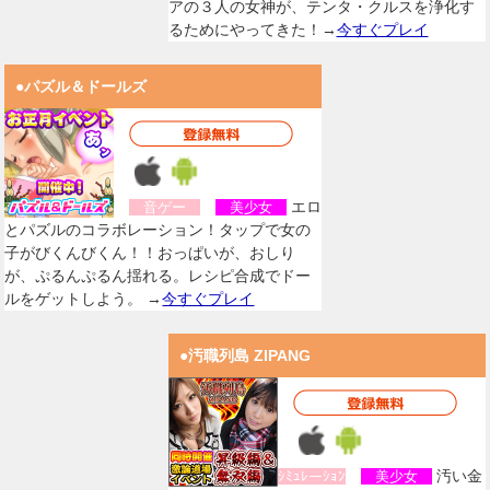
アの３人の女神が、テンタ・クルスを浄化す
るためにやってきた！→
今すぐプレイ
●パズル＆ドールズ
エロ
音ゲー
美少女
とパズルのコラボレーション！タップで女の
子がびくんびくん！！おっぱいが、おしり
が、ぷるんぷるん揺れる。レシピ合成でドー
ルをゲットしよう。 →
今すぐプレイ
●汚職列島 ZIPANG
汚い金
ｼﾐｭﾚーｼｮﾝ
美少女