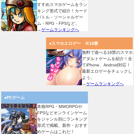
すすめスマホゲームをラン
キング形式で紹介！カード
バトル・ソーシャルゲー
ム・RPG・FPSなど。
→
ゲームランキングへ
●スマホエロゲー ※18禁
無料で遊べる18禁のスマホ
アダルトゲームを紹介！全
てiPhone、Android対応！
最新エロゲーをチェックし
よう。
→
ゲームランキングへ
●PCゲーム
本格RPG・MMORPGや
FPSなどオンラインゲーム
をジャンル別にランキング
形式で掲載。新作・おすす
めゲームはこれだ！