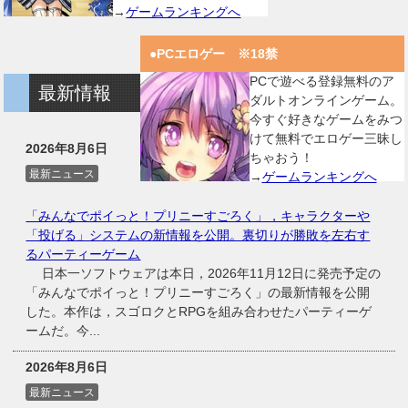
→
ゲームランキングへ
●PCエロゲー ※18禁
PCで遊べる登録無料のア
最新情報
ダルトオンラインゲーム。
今すぐ好きなゲームをみつ
けて無料でエロゲー三昧し
2026年8月6日
ちゃおう！
最新ニュース
→
ゲームランキングへ
「みんなでポイっと！プリニーすごろく」，キャラクターや
「投げる」システムの新情報を公開。裏切りが勝敗を左右す
るパーティーゲーム
日本一ソフトウェアは本日，2026年11月12日に発売予定の
「みんなでポイっと！プリニーすごろく」の最新情報を公開
した。本作は，スゴロクとRPGを組み合わせたパーティーゲ
ームだ。今...
2026年8月6日
最新ニュース