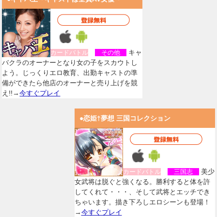
キャ
カードバトル
その他
バクラのオーナーとなり女の子をスカウトし
よう。じっくりエロ教育、出勤キャストの準
備ができたら他店のオーナーと売り上げを競
え!!→
今すぐプレイ
●恋姫†夢想 三国コレクション
美少
カードバトル
三国志
女武将は脱ぐと強くなる。勝利すると体を許
してくれて・・・、そして武将とエッチでき
ちゃいます。描き下ろしエロシーンも登場！
→
今すぐプレイ