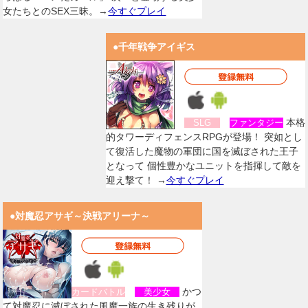
女たちとのSEX三昧。→
今すぐプレイ
●千年戦争アイギス
本格
SLG
ファンタジー
的タワーディフェンスRPGが登場！ 突如とし
て復活した魔物の軍団に国を滅ぼされた王子
となって 個性豊かなユニットを指揮して敵を
迎え撃て！ →
今すぐプレイ
●対魔忍アサギ～決戦アリーナ～
かつ
カードバトル
美少女
て対魔忍に滅ぼされた風魔一族の生き残りが