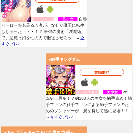
自称
カードバトル
美少女
ヒーローを名乗る若者が、なぜか魔王に転生
しちゃった・・・！？ 最強の魔術「淫魔術」
で、悪魔っ娘を性の力で服従させろッ！→
今
すぐプレイ
●触手キングダム
ゲー
カードバトル
美少女
ム史上最多！？約100人の美女を触手責め！触
手ファンの触手ファンによる触手ファンのた
めのソシャゲーが、満を持して遂に登場！！
→
今すぐプレイ
●キャバ王～キャストは全員AV女優～