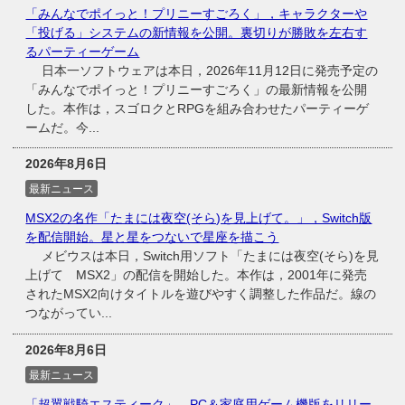
「みんなでポイっと！プリニーすごろく」，キャラクターや
「投げる」システムの新情報を公開。裏切りが勝敗を左右す
るパーティーゲーム
日本一ソフトウェアは本日，2026年11月12日に発売予定の
「みんなでポイっと！プリニーすごろく」の最新情報を公開
した。本作は，スゴロクとRPGを組み合わせたパーティーゲ
ームだ。今...
2026年8月6日
最新ニュース
MSX2の名作「たまには夜空(そら)を見上げて。」，Switch版
を配信開始。星と星をつないで星座を描こう
メビウスは本日，Switch用ソフト「たまには夜空(そら)を見
上げて MSX2」の配信を開始した。本作は，2001年に発売
されたMSX2向けタイトルを遊びやすく調整した作品だ。線の
つながってい...
2026年8月6日
最新ニュース
「超翼戦騎エスティーク」，PC＆家庭用ゲーム機版をリリー