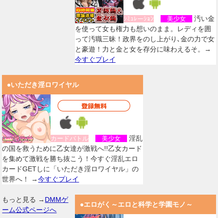
汚い金
ｼﾐｭﾚーｼｮﾝ
美少女
を使って女も権力も想いのまま。レディを囲
って汚職三昧！政界をのし上がり､金の力で女
と豪遊！力と金と女を存分に味わえるそ。→
今すぐプレイ
●いただき淫ロワイヤル
淫乱
カードバトル
美少女
の国を救うために乙女達が激戦へ!!乙女カード
を集めて激戦を勝ち抜こう！今すぐ淫乱エロ
カードGETしに「いただき淫ロワイヤル」の
世界へ！ →
今すぐプレイ
もっと見る →
DMMゲ
●エロがく～エロと科学と学園モノ～
ーム公式ページへ