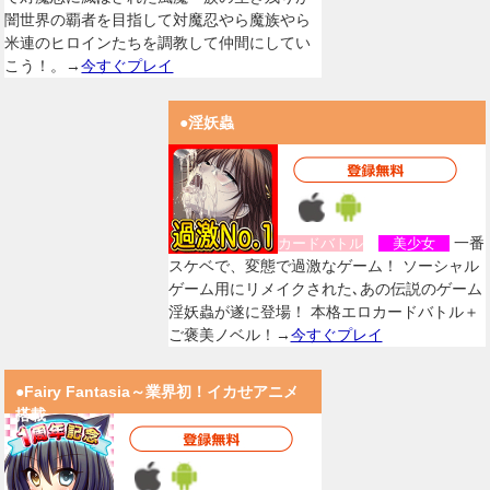
闇世界の覇者を目指して対魔忍やら魔族やら
米連のヒロインたちを調教して仲間にしてい
こう！。→
今すぐプレイ
●淫妖蟲
一番
カードバトル
美少女
スケベで、変態で過激なゲーム！ ソーシャル
ゲーム用にリメイクされた､あの伝説のゲーム
淫妖蟲が遂に登場！ 本格エロカードバトル＋
ご褒美ノベル！→
今すぐプレイ
●Fairy Fantasia～業界初！イカせアニメ
搭載