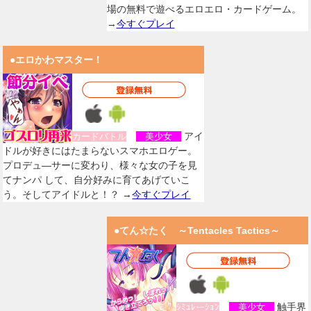
場の無料で遊べるエロエロ・カードゲーム。
→
今すぐプレイ
●エロかわマスター！
アイ
カードバトル
美少女
ドルが好きにはたまらないスマホエロゲー。
プロデュ―サーに変わり、様々な女の子を見
てナンパ して、自分好みに育てあげていこ
う。そしてアイドルと！？ →
今すぐプレイ
●てん☆たく ～Tentacles Tactics～
触手界
ｼﾐｭﾚーｼｮﾝ
美少女