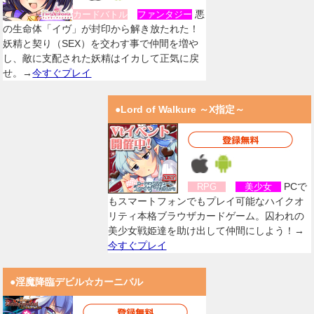
悪
カードバトル
ファンタジー
の生命体「イヴ」が封印から解き放たれた！
妖精と契り（SEX）を交わす事で仲間を増や
し、敵に支配された妖精はイカして正気に戻
せ。→
今すぐプレイ
●Lord of Walkure ～X指定～
PCで
RPG
美少女
もスマートフォンでもプレイ可能なハイクオ
リティ本格ブラウザカードゲーム。囚われの
美少女戦姫達を助け出して仲間にしよう！→
今すぐプレイ
●淫魔降臨デビル☆カーニバル