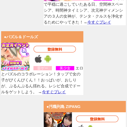
で平穏に過ごしていたある日、空間神スペー
シア、時間神タイミシア、次元神ディメンシ
アの３人の女神が、テンタ・クルスを浄化す
るためにやってきた！→
今すぐプレイ
●パズル＆ドールズ
エロ
音ゲー
美少女
とパズルのコラボレーション！タップで女の
子がびくんびくん！！おっぱいが、おしり
が、ぷるんぷるん揺れる。レシピ合成でドー
ルをゲットしよう。 →
今すぐプレイ
●汚職列島 ZIPANG