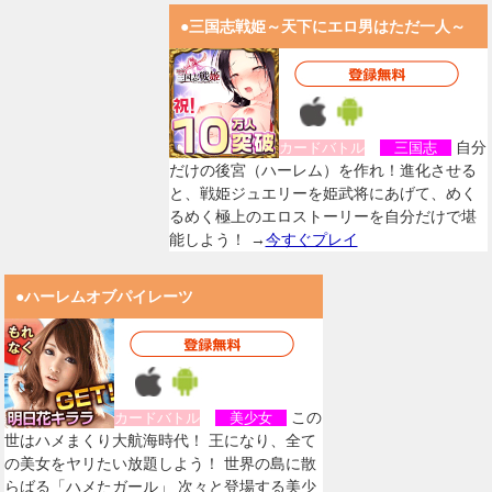
●三国志戦姫～天下にエロ男はただ一人～
自分
カードバトル
三国志
だけの後宮（ハーレム）を作れ！進化させる
と、戦姫ジュエリーを姫武将にあげて、めく
るめく極上のエロストーリーを自分だけで堪
能しよう！ →
今すぐプレイ
●ハーレムオブパイレーツ
この
カードバトル
美少女
世はハメまくり大航海時代！ 王になり、全て
の美女をヤリたい放題しよう！ 世界の島に散
らばる「ハメたガール」 次々と登場する美少