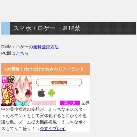
スマホエロゲー ※18禁
DMMエロゲーの
無料登録方法
PC版は
こちら
●大冒険！ゆけゆけ☆おさわりアイランド
世界
カードバトル
美少女
中の美少女達の妄想が、えっちなモンスター
＜えろモン＞として実体化するとにかく不思
議な島。ズーム拡大機能搭載！えっちなボイ
スもてんこ盛り！→
今すぐプレイ