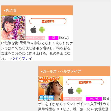
●男ノ頂
眠らな
カードバトル
漢
い危険な街“天道街”の伝説となれ！売られたケ
ンカは力でねじ伏せ舎弟を増やし、街を彩る
女達を自分の女に作り上げろ。夜の帝王にな
れ。→
今すぐプレイ
●ガールズ・ヘルファイア
麗奴
カードバトル
その他
ボスをイかせてイベントポイント入手!!貯めて
豪華報酬をGETせよ。唯一無二のAV女優総登