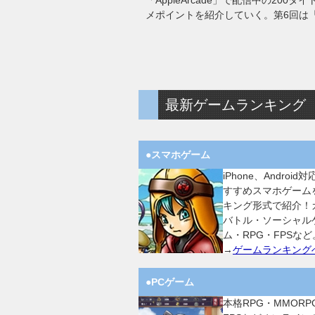
「AppleArcade」で配信中の2
メポイントを紹介していく。第6回は「F
最新ゲームランキング
●スマホゲーム
iPhone、Android
すすめスマホゲーム
キング形式で紹介！
バトル・ソーシャル
ム・RPG・FPSなど
→
ゲームランキング
●PCゲーム
本格RPG・MMORP