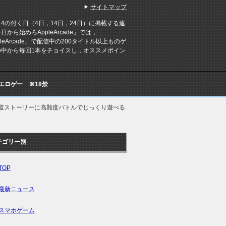
サイトマップ
の付く日（4日，14日，24日）に掲載する連
日から始めろAppleArcade」では，
pleArcade」で配信中の200タイトル以上ものゲ
の中から毎回1本をチョイスし，オススメポイン
Cエロゲー ※18禁
道ストーリーに高難度バトルでじっくり遊べる
テゴリー別
TOP
最新ニュース
スマホゲーム