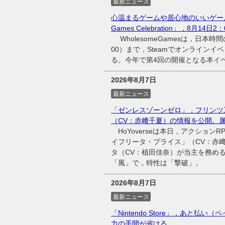
最新ニュース
心温まるゲームや居心地のいいゲーム
Games Celebration」，8月14日
WholesomeGamesは，日本時間
00）まで，Steamでオンラインイベント
る。今年で第4回の開催となる本イベン
2026年8月7日
最新ニュース
「ゼンレスゾーンゼロ」，フリンツ
（CV：赤﨑千夏）の情報を公開。
HoYoverseは本日，アクショ
イフリータ・プライス」（CV：赤
タ（CV：植田佳奈）が当主を務め
「風」で，特性は「撃破」。
2026年8月7日
最新ニュース
「Nintendo Store」，あと払い（
力の手間が省ける