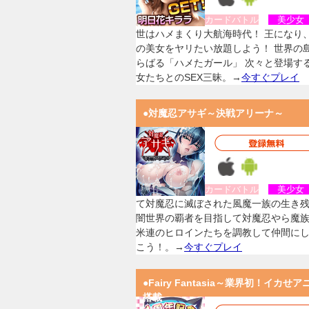
カードバトル
美少
世はハメまくり大航海時代！ 王になり
の美女をヤリたい放題しよう！ 世界の
らばる「ハメたガール」 次々と登場す
女たちとのSEX三昧。→
今すぐプレイ
●対魔忍アサギ～決戦アリーナ～
カードバトル
美少
て対魔忍に滅ぼされた風魔一族の生き
闇世界の覇者を目指して対魔忍やら魔
米連のヒロインたちを調教して仲間に
こう！。→
今すぐプレイ
●Fairy Fantasia～業界初！イカせア
搭載