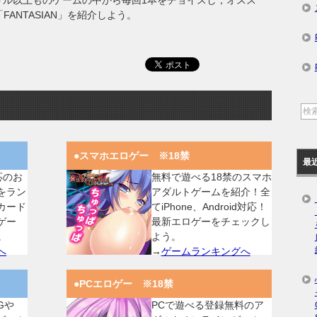
00タイトル以上ものゲームの中から毎回1本をチョイスし，オスス
ANTASIAN」を紹介しよう。
●スマホエロゲー ※18禁
最
対応のお
無料で遊べる18禁のスマホ
をラン
アダルトゲームを紹介！全
カード
てiPhone、Android対応！
ゲー
最新エロゲーをチェックし
。
よう。
へ
→
ゲームランキングへ
●PCエロゲー ※18禁
Gや
PCで遊べる登録無料のア