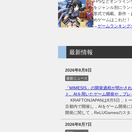
FPSなどオンライン
をジャンル別にラン
形式で掲載。新作・
めゲームはこれだ！
→
ゲームランキング
最新情報
2026年8月8日
最新ニュース
「MIMESIS」の開発過程が明かされた
ト。AIを用いたゲーム開発や，プレ
KRAFTONJAPANは8月5日，ト
京都内で開催し，AIをゲーム開発に
開発に関して，ReLUGamesのスタ..
2026年8月7日