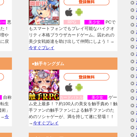
悪
PCで
ジー
RPG
美少女
れた！
もスマートフォンでもプレイ可能なハイクオ
を増や
リティ本格ブラウザカードゲーム。囚われの
気に戻
美少女戦姫達を助け出して仲間にしよう！→
今すぐプレイ
●触手キングダム
自称
ゲー
女
カードバトル
美少女
に転生
ム史上最多！？約100人の美女を触手責め！触
魔術」
手ファンの触手ファンによる触手ファンのた
！→
今
めのソシャゲーが、満を持して遂に登場！！
→
今すぐプレイ