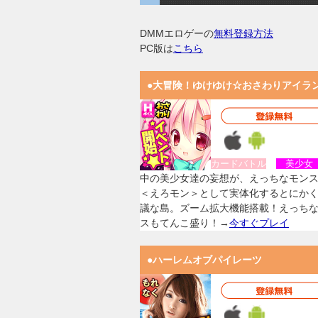
DMMエロゲーの
無料登録方法
PC版は
こちら
●大冒険！ゆけゆけ☆おさわりアイラ
カードバトル
美少
中の美少女達の妄想が、えっちなモン
＜えろモン＞として実体化するとにか
議な島。ズーム拡大機能搭載！えっち
スもてんこ盛り！→
今すぐプレイ
●ハーレムオブパイレーツ