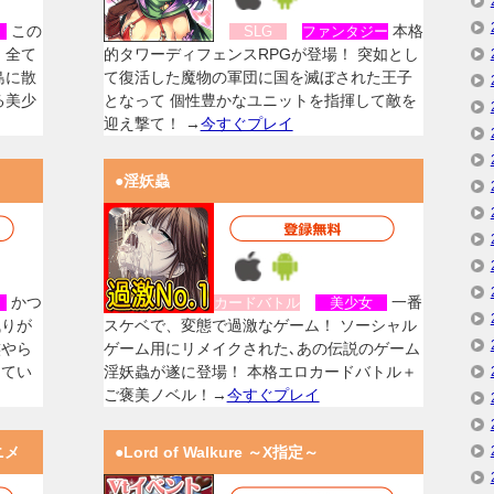
この
本格
女
SLG
ファンタジー
、全て
的タワーディフェンスRPGが登場！ 突如とし
島に散
て復活した魔物の軍団に国を滅ぼされた王子
る美少
となって 個性豊かなユニットを指揮して敵を
迎え撃て！ →
今すぐプレイ
●淫妖蟲
かつ
一番
女
カードバトル
美少女
残りが
スケベで、変態で過激なゲーム！ ソーシャル
族やら
ゲーム用にリメイクされた､あの伝説のゲーム
してい
淫妖蟲が遂に登場！ 本格エロカードバトル＋
ご褒美ノベル！→
今すぐプレイ
ニメ
●Lord of Walkure ～X指定～