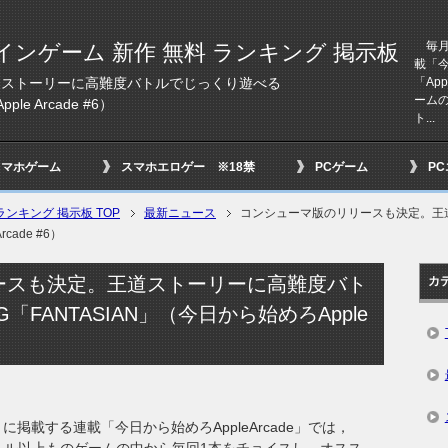
毎月4
インゲーム 新作 無料 ランキング 掲示板
載「今
「Ap
道ストーリーに高難度バトルでじっくり遊べる
ーム
e Arcade #6）
ト...
スマホゲーム
スマホエロゲー ※18禁
PCゲーム
P
ンキング 掲示板 TOP
最新ニュース
コンシューマ版のリリースも決定。王
cade #6）
ースも決定。王道ストーリーに高難度バト
カ
FANTASIAN」（今日から始めろApple
に掲載する連載「今日から始めろAppleArcade」では，