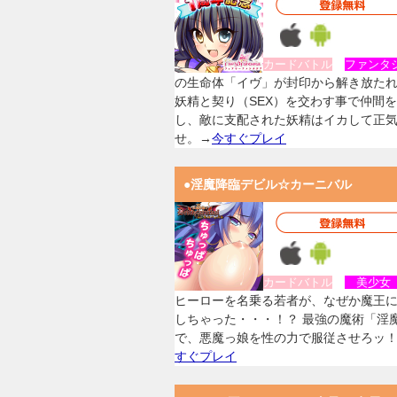
カードバトル
ファンタ
の生命体「イヴ」が封印から解き放た
妖精と契り（SEX）を交わす事で仲間
し、敵に支配された妖精はイカして正
せ。→
今すぐプレイ
●淫魔降臨デビル☆カーニバル
カードバトル
美少
ヒーローを名乗る若者が、なぜか魔王
しちゃった・・・！？ 最強の魔術「淫
で、悪魔っ娘を性の力で服従させろッ
すぐプレイ