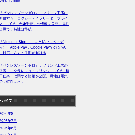
Steamで開催
「ゼンレスゾーンゼロ」，フリンツ工房に
所属する「ロクシー・イフリータ・プライ
ス」（CV：赤﨑千夏）の情報を公開。属性
は風で，特性は撃破
「Nintendo Store」，あと払い（ペイデ
ィ），Apple Pay，Google Payでの支払い
に対応。入力の手間が省ける
「ゼンレスゾーンゼロ」，フリンツ工房の
現当主「クラレッタ・フリンツ」（CV：植
田佳奈）に関する情報を公開。属性は電気
で，特性は不明
ーカイブ
2026年8月
2026年7月
2026年6月