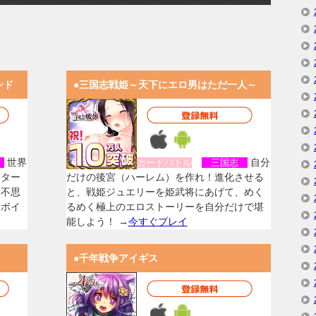
ンド
●三国志戦姫～天下にエロ男はただ一人～
世界
自分
女
カードバトル
三国志
スター
だけの後宮（ハーレム）を作れ！進化させる
く不思
と、戦姫ジュエリーを姫武将にあげて、めく
なボイ
るめく極上のエロストーリーを自分だけで堪
能しよう！ →
今すぐプレイ
●千年戦争アイギス