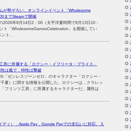
が勢ぞろい。オンラインイベント「Wholesome
2：00までSteamで開催
の2026年8月14日2：00（太平洋夏時間で8月13日10：
「WholesomeGamesCelebration」を開催してい
ト...
工房に所属する「ロクシー・イフリータ・プライス」
属性は風で，特性は撃破
ンRPG「ゼンレスゾーンゼロ」のキャラクター「ロクシー・
﨑千夏）に関する情報を公開した。ロクシーは，クラレッ
る「フリンツ工房」に所属するキャラクターだ。属性は
ペイディ），Apple Pay，Google Payでの支払いに対応。入