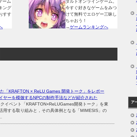
ゲーム
ダルトオンラインゲーム。
キング
今すぐ好きなゲームをみつ
おすす
けて無料でエロゲー三昧し
ちゃおう！
へ
→
ゲームランキングへ
「KRAFTON × ReLU Games 開発トーク」をレポー
イヤーを模倣するNPCの制作手法などが紹介された
ア
ークイベント「KRAFTON×ReLUGames開発トーク」を東
活用する取り組みと，その具体例となる「MIMESIS」の
.