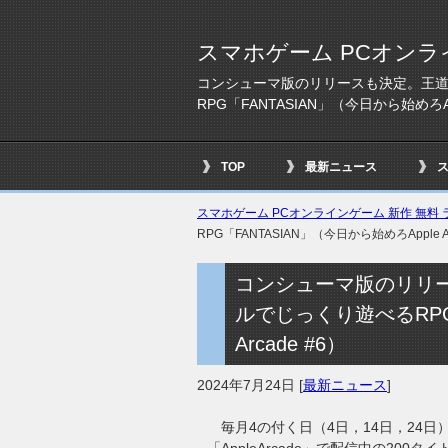
スマホゲーム PCオンラ
コンシューマ版のリリースも決定。王
RPG「FANTASIAN」（今日から始めろAppl
TOP
最新ニュース
スマホゲーム PCオンラインゲーム 新作 無料 ラ
RPG「FANTASIAN」（今日から始めろApple Ar
コンシューマ版のリリ
ルでじっくり遊べるRPG「
Arcade #6）
2024年7月24日
[
最新ニュース
]
毎月4の付く日（4日，14日，24日）