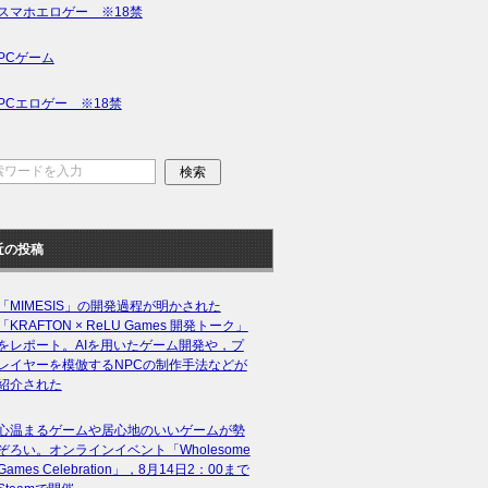
スマホエロゲー ※18禁
PCゲーム
PCエロゲー ※18禁
近の投稿
「MIMESIS」の開発過程が明かされた
「KRAFTON × ReLU Games 開発トーク」
をレポート。AIを用いたゲーム開発や，プ
レイヤーを模倣するNPCの制作手法などが
紹介された
心温まるゲームや居心地のいいゲームが勢
ぞろい。オンラインイベント「Wholesome
Games Celebration」，8月14日2：00まで