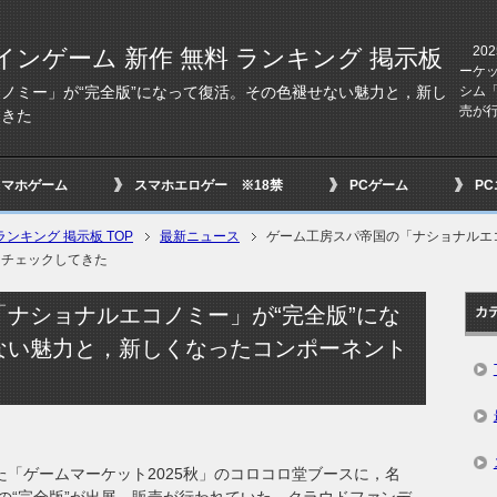
202
インゲーム 新作 無料 ランキング 掲示板
ーケッ
シム
ノミー」が“完全版”になって復活。その色褪せない魅力と，新し
売が行
てきた
スマホゲーム
スマホエロゲー ※18禁
PCゲーム
P
ンキング 掲示板 TOP
最新ニュース
ゲーム工房スパ帝国の「ナショナルエ
をチェックしてきた
ナショナルエコノミー」が“完全版”にな
カ
ない魅力と，新しくなったコンポーネント
れた「ゲームマーケット2025秋」のコロコロ堂ブースに，名