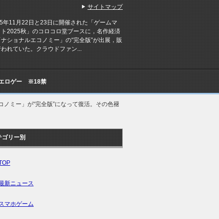
サイトマップ
5年11月22日と23日に開催された「ゲームマ
ト2025秋」のコロコロ堂ブースに，名作経済
「ナショナルエコノミー」の“完全版”が出展，販
われていた。クラウドファン...
Cエロゲー ※18禁
コノミー」が“完全版”になって復活。その色褪
テゴリー別
TOP
最新ニュース
スマホゲーム