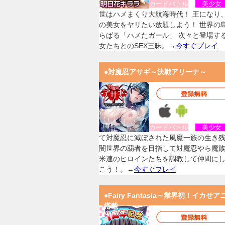
カードバトル
美少
世はハメまくり大航海時代！ 王になり
の美女をヤリたい放題しよう！ 世界の
らばる「ハメたガール」 次々と登場す
女たちとのSEX三昧。→
今すぐプレイ
●対魔忍アサギ～決戦アリーナ～
カードバトル
美少
て対魔忍に滅ぼされた風魔一族の生き
闇世界の覇者を目指して対魔忍やら魔
米連のヒロインたちを調教して仲間に
こう！。→
今すぐプレイ
●Fairy Fantasia～業界初！イカせア
搭載