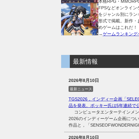
本格RPG・MMORP
FPSなどオンライン
をジャンル別にラン
形式で掲載。新作・
めゲームはこれだ！
→
ゲームランキング
最新情報
2026年8月10日
最新ニュース
TGS2026，インディー企画「SELE
品を発表。ポッキー氏は5年連続で
コンピュータエンターテインメント
2026のインディーゲーム企画について，「S
作品と，「SENSEOFWONDERNIGHT
2026年8月10日