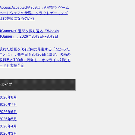
Access Accepted第869回：AI特需とゲーム
ハードウェアの受難。クラウドゲーミング
は代替策になるのか？
4Gamerの1週間を振り返る「Weekly
4Gamer」，2026年8月3日〜8月9日
破れた絵画を3分以内に修復する「なかった
ことに」，発売日を8月20日に決定。名画の
収録数が100点に増加し，オンライン対戦モ
ードも実装予定
ーカイブ
2026年8月
2026年7月
2026年6月
2026年5月
2026年4月
2026年3月