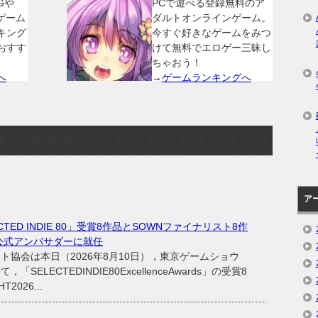
Gや
PCで遊べる登録無料のア
ゲーム
ダルトオンラインゲーム。
キング
今すぐ好きなゲームをみつ
おすす
けて無料でエロゲー三昧し
ちゃおう！
へ
→
ゲームランキングへ
ア
CTED INDIE 80」受賞8作品とSOWNファイナリスト8作
公式アンバサダーに就任
協会は本日（2026年8月10日），東京ゲームショウ
ELECTEDINDIE80ExcellenceAwards」の受賞8
2026...