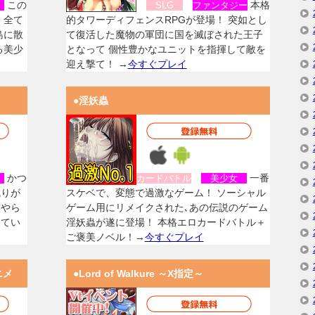
この
本格
女
SLG
ファンタジー
、全て
的タワーディフェンスRPGが登場！ 突如とし
島に散
て復活した魔物の軍団に国を滅ぼされた王子
る美少
となって 個性豊かなユニットを指揮して敵を
迎え撃て！ →
今すぐプレイ
●淫妖蟲
かつ
一番
女
カードバトル
美少女
残りが
スケベで、変態で過激なゲーム！ ソーシャル
族やら
ゲーム用にリメイクされた､あの伝説のゲーム
してい
淫妖蟲が遂に登場！ 本格エロカードバトル＋
ご褒美ノベル！→
今すぐプレイ
ニメ
●Lord of Walkure ～X指定～