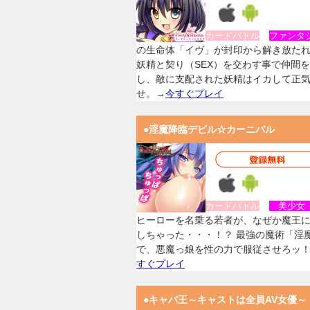
カードバトル
ファンタ
の生命体「イヴ」が封印から解き放た
妖精と契り（SEX）を交わす事で仲間
し、敵に支配された妖精はイカして正
せ。→
今すぐプレイ
●淫魔降臨デビル☆カーニバル
カードバトル
美少
ヒーローを名乗る若者が、なぜか魔王
しちゃった・・・！？ 最強の魔術「淫
で、悪魔っ娘を性の力で服従させろッ
すぐプレイ
●キャバ王～キャストは全員AV女優～