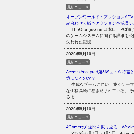
最新ニュース
オープンワールド・アクションADV
み合わせて戦うアクションや成長シ
TheOrangeGiantは本日，P
のゲームシステムに関する詳細を公
失われた記憶...
2026年8月10日
最新ニュース
Access Accepted第869回
策になるのか？
生成AIブームに伴い，我々ゲーマ
な価格高騰に巻き込まれている。そ
るよ...
2026年8月10日
最新ニュース
4Gamerの1週間を振り返る「Weekly
2026年8月3日〜8月9日，4Ga