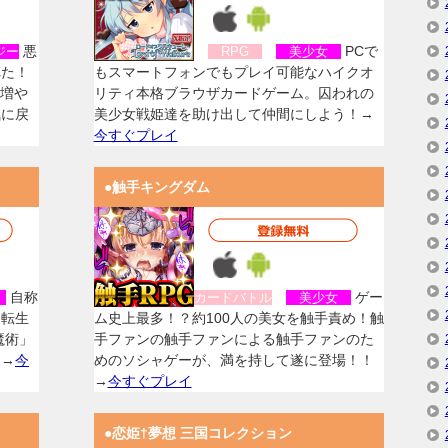
悪
PCで
ジー
RPG
美少女
れた！
もスマートフォンでもプレイ可能なハイクオ
を増や
リティ本格ブラウザカードゲーム。囚われの
気に戻
美少女戦姫達を助け出して仲間にしよう！→
今すぐプレイ
●触手キングダム
自称
ゲー
女
カードバトル
美少女
に転生
ム史上最多！？約100人の美女を触手責め！触
魔術」
手ファンの触手ファンによる触手ファンのた
！→
今
めのソシャゲーが、満を持して遂に登場！！
→
今すぐプレイ
●恋姫†夢想 三国コレクション