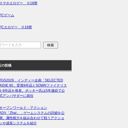
スマホエロゲー ※18禁
PCゲーム
PCエロゲー ※18禁
近の投稿
TGS2026，インディー企画「SELECTED
INDIE 80」受賞8作品とSOWNファイナリス
ト8作品を発表。ポッキー氏は5年連続で公
式アンバサダーに就任
オープンワールド・アクション
ADV「Zhai」，ゲームシステムの詳細を公
開。属性能力を組み合わせて戦うアクショ
ンや成長システムを紹介