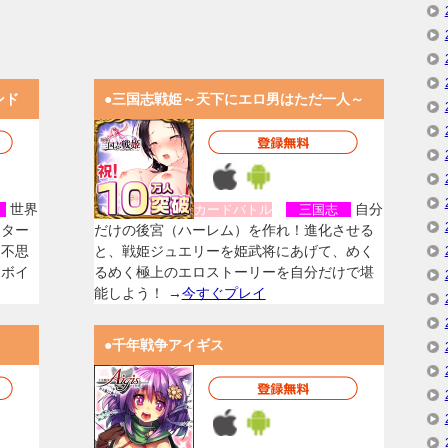
ンド
●三国志戦姫～天下にエロ男はただ一人～
世界
自分
女
カードバトル
三国志
スター
だけの後宮（ハーレム）を作れ！進化させる
く不思
と、戦姫ジュエリーを姫武将にあげて、めく
なボイ
るめく極上のエロストーリーを自分だけで堪
能しよう！ →
今すぐプレイ
●千年戦争アイギス