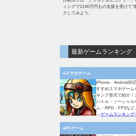
作経済シム「ナショナルエコノミー」
ィングで2190万円もの支援を受けて
クしてみよう。
最新ゲームランキング
●スマホゲーム
iPhone、Android
すすめスマホゲーム
キング形式で紹介！
バトル・ソーシャル
ム・RPG・FPSなど
→
ゲームランキング
●PCゲーム