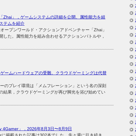
「Zhai」，ゲームシステムの詳細を公開。属性能力を組
ステムを紹介
C向けオープンワールド・アクションアドベンチャー「Zhai」
開した。属性能力を組み合わせるアクションバトルや，
：AI特需とゲームハードウェアの受難。クラウドゲーミングは代替
ーのプレイ環境は「メムフレーション」という名の深刻
の結果，クラウドゲーミングが再び脚光を浴び始めてい
 4Gamer」，2026年8月3日〜8月9日
merに掲載された記事は302本でした。先々週に引き続き，