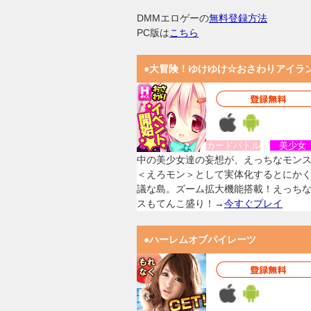
DMMエロゲーの
無料登録方法
PC版は
こちら
●大冒険！ゆけゆけ☆おさわりアイラ
カードバトル
美少
中の美少女達の妄想が、えっちなモン
＜えろモン＞として実体化するとにか
議な島。ズーム拡大機能搭載！えっち
スもてんこ盛り！→
今すぐプレイ
●ハーレムオブパイレーツ