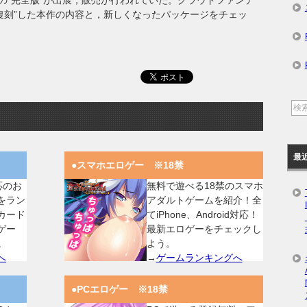
の“完全版”が出展，販売が行われていた。クラウドファンデ
“復刻”した本作の内容と，新しくなったパッケージをチェッ
最
●スマホエロゲー ※18禁
対応のお
無料で遊べる18禁のスマホ
をラン
アダルトゲームを紹介！全
カード
てiPhone、Android対応！
ゲー
最新エロゲーをチェックし
。
よう。
へ
→
ゲームランキングへ
●PCエロゲー ※18禁