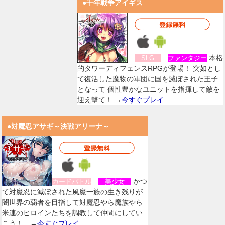
●千年戦争アイギス
本格
SLG
ファンタジー
的タワーディフェンスRPGが登場！ 突如とし
て復活した魔物の軍団に国を滅ぼされた王子
となって 個性豊かなユニットを指揮して敵を
迎え撃て！ →
今すぐプレイ
●対魔忍アサギ～決戦アリーナ～
かつ
カードバトル
美少女
て対魔忍に滅ぼされた風魔一族の生き残りが
闇世界の覇者を目指して対魔忍やら魔族やら
米連のヒロインたちを調教して仲間にしてい
こう！。→
今すぐプレイ