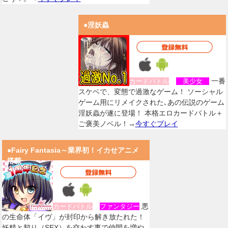
●淫妖蟲
一番
カードバトル
美少女
スケベで、変態で過激なゲーム！ ソーシャル
ゲーム用にリメイクされた､あの伝説のゲーム
淫妖蟲が遂に登場！ 本格エロカードバトル＋
ご褒美ノベル！→
今すぐプレイ
●Fairy Fantasia～業界初！イカせアニメ
搭載
悪
カードバトル
ファンタジー
の生命体「イヴ」が封印から解き放たれた！
妖精と契り（SEX）を交わす事で仲間を増や