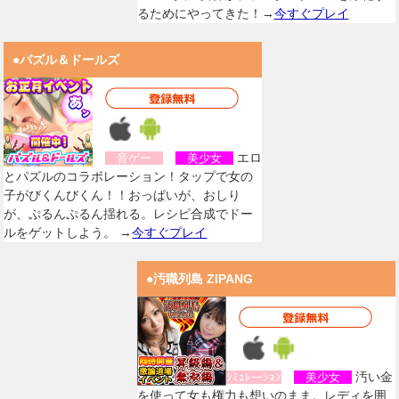
るためにやってきた！→
今すぐプレイ
●パズル＆ドールズ
エロ
音ゲー
美少女
とパズルのコラボレーション！タップで女の
子がびくんびくん！！おっぱいが、おしり
が、ぷるんぷるん揺れる。レシピ合成でドー
ルをゲットしよう。 →
今すぐプレイ
●汚職列島 ZIPANG
汚い金
ｼﾐｭﾚーｼｮﾝ
美少女
を使って女も権力も想いのまま。レディを囲