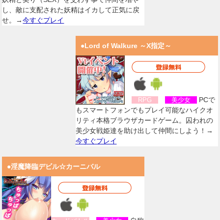
し、敵に支配された妖精はイカして正気に戻
せ。→
今すぐプレイ
●Lord of Walkure ～X指定～
PCで
RPG
美少女
もスマートフォンでもプレイ可能なハイクオ
リティ本格ブラウザカードゲーム。囚われの
美少女戦姫達を助け出して仲間にしよう！→
今すぐプレイ
●淫魔降臨デビル☆カーニバル