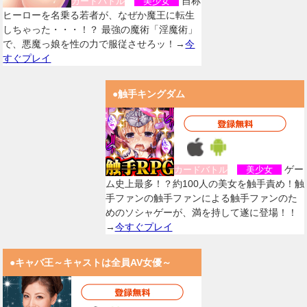
自称
カードバトル
美少女
ヒーローを名乗る若者が、なぜか魔王に転生
しちゃった・・・！？ 最強の魔術「淫魔術」
で、悪魔っ娘を性の力で服従させろッ！→
今
すぐプレイ
●触手キングダム
ゲー
カードバトル
美少女
ム史上最多！？約100人の美女を触手責め！触
手ファンの触手ファンによる触手ファンのた
めのソシャゲーが、満を持して遂に登場！！
→
今すぐプレイ
●キャバ王～キャストは全員AV女優～