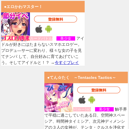
●エロかわマスター！
アイ
カードバトル
美少女
ドルが好きにはたまらないスマホエロゲー。
プロデュ―サーに変わり、様々な女の子を見
てナンパ して、自分好みに育てあげていこ
う。そしてアイドルと！？ →
今すぐプレイ
●てん☆たく ～Tentacles Tactics～
触手界
ｼﾐｭﾚーｼｮﾝ
美少女
で平穏に過ごしていたある日、空間神スペー
シア、時間神タイミシア、次元神ディメンシ
アの３人の女神が、テンタ・クルスを浄化す