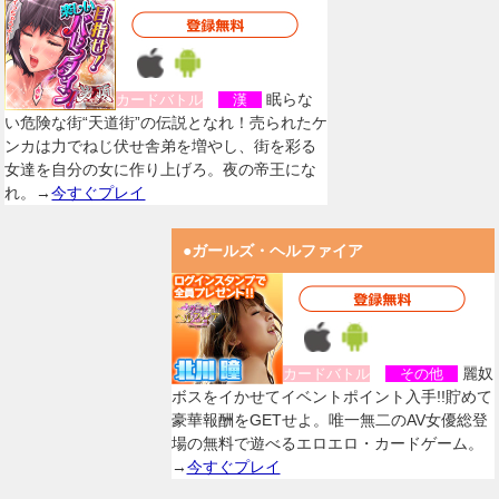
眠らな
カードバトル
漢
い危険な街“天道街”の伝説となれ！売られたケ
ンカは力でねじ伏せ舎弟を増やし、街を彩る
女達を自分の女に作り上げろ。夜の帝王にな
れ。→
今すぐプレイ
●ガールズ・ヘルファイア
麗奴
カードバトル
その他
ボスをイかせてイベントポイント入手!!貯めて
豪華報酬をGETせよ。唯一無二のAV女優総登
場の無料で遊べるエロエロ・カードゲーム。
→
今すぐプレイ