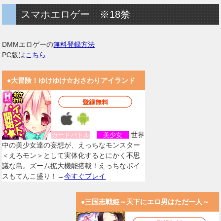
スマホエロゲー ※18禁
DMMエロゲーの
無料登録方法
PC版は
こちら
●大冒険！ゆけゆけ☆おさわりアイランド
世界
カードバトル
美少女
中の美少女達の妄想が、えっちなモンスター
＜えろモン＞として実体化するとにかく不思
議な島。ズーム拡大機能搭載！えっちなボイ
スもてんこ盛り！→
今すぐプレイ
●三国志戦姫～天下にエロ男はただ一人～