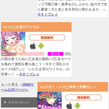
って汚職三昧！政界をのし上がり､金の力で女
と豪遊！力と金と女を存分に味わえるそ。→
今すぐプレイ
●いただき淫ロワイヤル
淫乱
カードバトル
美少女
の国を救うために乙女達が激戦へ!!乙女カード
を集めて激戦を勝ち抜こう！今すぐ淫乱エロ
カードGETしに「いただき淫ロワイヤル」の
世界へ！ →
今すぐプレイ
もっと見る →
DMMゲ
●エロがく～エロと科学と学園モノ～
ーム公式ページへ
サブコンテンツ