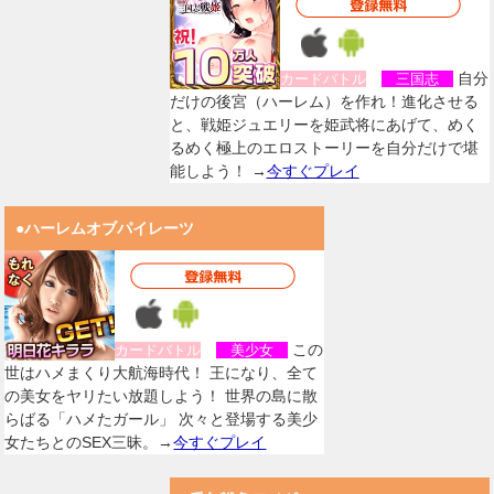
自分
カードバトル
三国志
だけの後宮（ハーレム）を作れ！進化させる
と、戦姫ジュエリーを姫武将にあげて、めく
るめく極上のエロストーリーを自分だけで堪
能しよう！ →
今すぐプレイ
●ハーレムオブパイレーツ
この
カードバトル
美少女
世はハメまくり大航海時代！ 王になり、全て
の美女をヤリたい放題しよう！ 世界の島に散
らばる「ハメたガール」 次々と登場する美少
女たちとのSEX三昧。→
今すぐプレイ