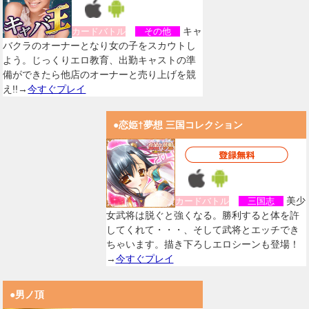
キャ
カードバトル
その他
バクラのオーナーとなり女の子をスカウトし
よう。じっくりエロ教育、出勤キャストの準
備ができたら他店のオーナーと売り上げを競
え!!→
今すぐプレイ
●恋姫†夢想 三国コレクション
美少
カードバトル
三国志
女武将は脱ぐと強くなる。勝利すると体を許
してくれて・・・、そして武将とエッチでき
ちゃいます。描き下ろしエロシーンも登場！
→
今すぐプレイ
●男ノ頂