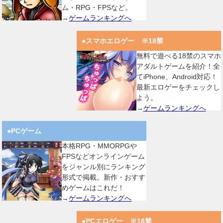
ム・RPG・FPSなど。
→
ゲームランキングへ
●スマホエロゲー ※18禁
無料で遊べる18禁のスマホ
アダルトゲームを紹介！全
てiPhone、Android対応！
最新エロゲーをチェックし
よう。
→
ゲームランキングへ
●PCゲーム
本格RPG・MMORPGや
FPSなどオンラインゲーム
をジャンル別にランキング
形式で掲載。新作・おすす
めゲームはこれだ！
→
ゲームランキングへ
●PCエロゲー ※18禁