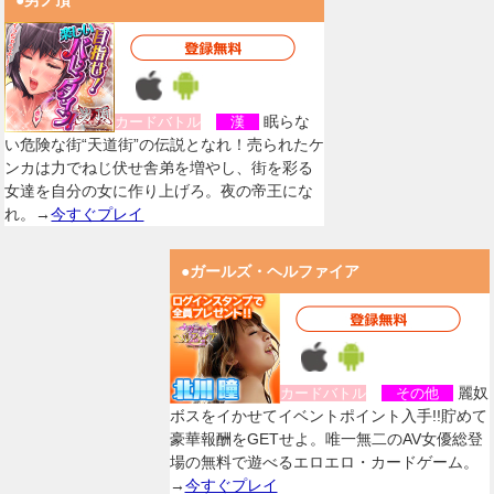
●男ノ頂
眠らな
カードバトル
漢
い危険な街“天道街”の伝説となれ！売られたケ
ンカは力でねじ伏せ舎弟を増やし、街を彩る
女達を自分の女に作り上げろ。夜の帝王にな
れ。→
今すぐプレイ
●ガールズ・ヘルファイア
麗奴
カードバトル
その他
ボスをイかせてイベントポイント入手!!貯めて
豪華報酬をGETせよ。唯一無二のAV女優総登
場の無料で遊べるエロエロ・カードゲーム。
→
今すぐプレイ