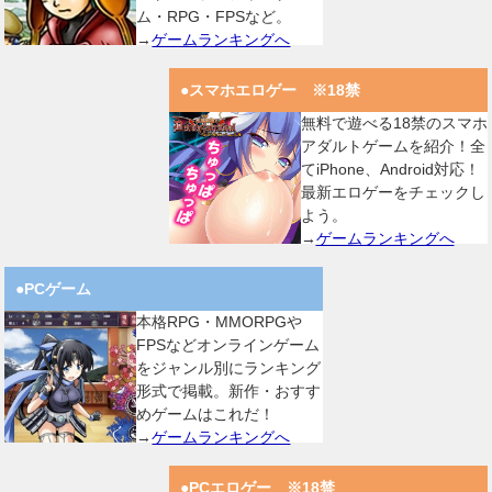
ム・RPG・FPSなど。
→
ゲームランキングへ
●スマホエロゲー ※18禁
無料で遊べる18禁のスマホ
アダルトゲームを紹介！全
てiPhone、Android対応！
最新エロゲーをチェックし
よう。
→
ゲームランキングへ
●PCゲーム
本格RPG・MMORPGや
FPSなどオンラインゲーム
をジャンル別にランキング
形式で掲載。新作・おすす
めゲームはこれだ！
→
ゲームランキングへ
●PCエロゲー ※18禁