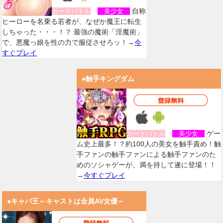
自称
カードバトル
美少女
ヒーローを名乗る若者が、なぜか魔王に転生
しちゃった・・・！？ 最強の魔術「淫魔術」
で、悪魔っ娘を性の力で服従させろッ！→
今
すぐプレイ
●触手キングダム
ゲー
カードバトル
美少女
ム史上最多！？約100人の美女を触手責め！触
手ファンの触手ファンによる触手ファンのた
めのソシャゲーが、満を持して遂に登場！！
→
今すぐプレイ
●キャバ王～キャストは全員AV女優～