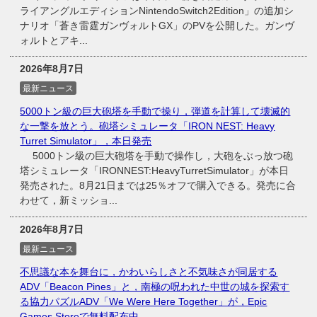
ライアングルエディションNintendoSwitch2Edition」の追加シ
ナリオ「蒼き雷霆ガンヴォルトGX」のPVを公開した。ガンヴ
ォルトとアキ...
2026年8月7日
最新ニュース
5000トン級の巨大砲塔を手動で操り，弾道を計算して壊滅的
な一撃を放とう。砲塔シミュレータ「IRON NEST: Heavy
Turret Simulator」，本日発売
5000トン級の巨大砲塔を手動で操作し，大砲をぶっ放つ砲
塔シミュレータ「IRONNEST:HeavyTurretSimulator」が本日
発売された。8月21日までは25％オフで購入できる。発売に合
わせて，新ミッショ...
2026年8月7日
最新ニュース
不思議な本を舞台に，かわいらしさと不気味さが同居する
ADV「Beacon Pines」と，南極の呪われた中世の城を探索す
る協力パズルADV「We Were Here Together」が，Epic
Games Storeで無料配布中