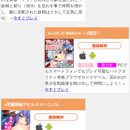
妖精と契り（SEX）を交わす事で仲間を増や
し、敵に支配された妖精はイカして正気に戻
せ。→
今すぐプレイ
●Lord of Walkure ～X指定～
PCで
RPG
美少女
もスマートフォンでもプレイ可能なハイクオ
リティ本格ブラウザカードゲーム。囚われの
美少女戦姫達を助け出して仲間にしよう！→
今すぐプレイ
●淫魔降臨デビル☆カーニバル