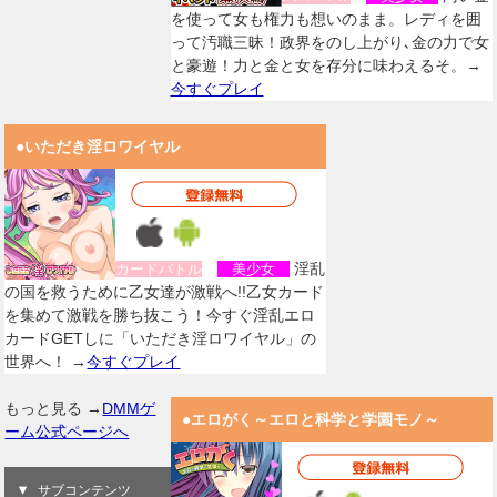
を使って女も権力も想いのまま。レディを囲
って汚職三昧！政界をのし上がり､金の力で女
と豪遊！力と金と女を存分に味わえるそ。→
今すぐプレイ
●いただき淫ロワイヤル
淫乱
カードバトル
美少女
の国を救うために乙女達が激戦へ!!乙女カード
を集めて激戦を勝ち抜こう！今すぐ淫乱エロ
カードGETしに「いただき淫ロワイヤル」の
世界へ！ →
今すぐプレイ
もっと見る →
DMMゲ
●エロがく～エロと科学と学園モノ～
ーム公式ページへ
サブコンテンツ