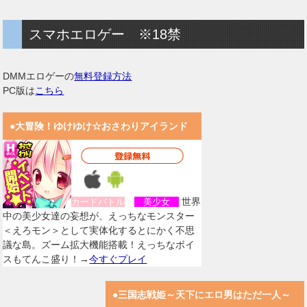
スマホエロゲー ※18禁
DMMエロゲーの
無料登録方法
PC版は
こちら
●大冒険！ゆけゆけ☆おさわりアイランド
世界
カードバトル
美少女
中の美少女達の妄想が、えっちなモンスター
＜えろモン＞として実体化するとにかく不思
議な島。ズーム拡大機能搭載！えっちなボイ
スもてんこ盛り！→
今すぐプレイ
●三国志戦姫～天下にエロ男はただ一人～