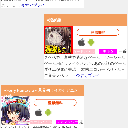
こう！。→
今すぐプレイ
●淫妖蟲
一番
カードバトル
美少女
スケベで、変態で過激なゲーム！ ソーシャル
ゲーム用にリメイクされた､あの伝説のゲーム
淫妖蟲が遂に登場！ 本格エロカードバトル＋
ご褒美ノベル！→
今すぐプレイ
●Fairy Fantasia～業界初！イカせアニメ
搭載
悪
カードバトル
ファンタジー
の生命体「イヴ」が封印から解き放たれた！