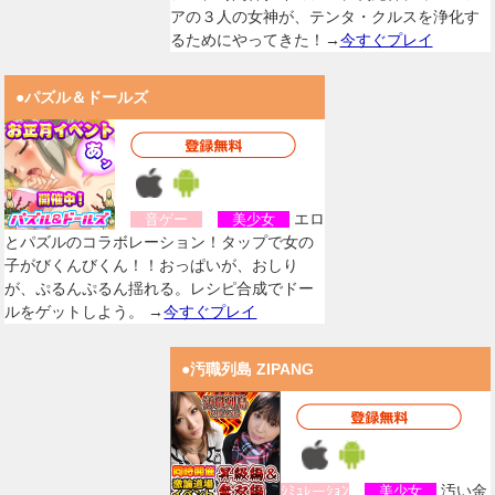
アの３人の女神が、テンタ・クルスを浄化す
るためにやってきた！→
今すぐプレイ
●パズル＆ドールズ
エロ
音ゲー
美少女
とパズルのコラボレーション！タップで女の
子がびくんびくん！！おっぱいが、おしり
が、ぷるんぷるん揺れる。レシピ合成でドー
ルをゲットしよう。 →
今すぐプレイ
●汚職列島 ZIPANG
汚い金
ｼﾐｭﾚーｼｮﾝ
美少女