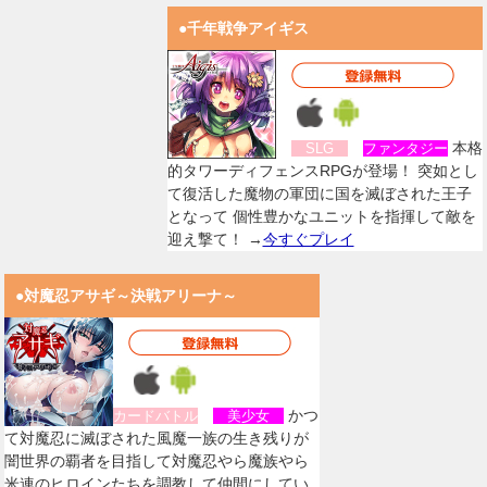
●千年戦争アイギス
本格
SLG
ファンタジー
的タワーディフェンスRPGが登場！ 突如とし
て復活した魔物の軍団に国を滅ぼされた王子
となって 個性豊かなユニットを指揮して敵を
迎え撃て！ →
今すぐプレイ
●対魔忍アサギ～決戦アリーナ～
かつ
カードバトル
美少女
て対魔忍に滅ぼされた風魔一族の生き残りが
闇世界の覇者を目指して対魔忍やら魔族やら
米連のヒロインたちを調教して仲間にしてい