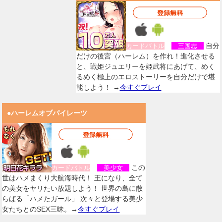
自分
カードバトル
三国志
だけの後宮（ハーレム）を作れ！進化させる
と、戦姫ジュエリーを姫武将にあげて、めく
るめく極上のエロストーリーを自分だけで堪
能しよう！ →
今すぐプレイ
●ハーレムオブパイレーツ
この
カードバトル
美少女
世はハメまくり大航海時代！ 王になり、全て
の美女をヤリたい放題しよう！ 世界の島に散
らばる「ハメたガール」 次々と登場する美少
女たちとのSEX三昧。→
今すぐプレイ