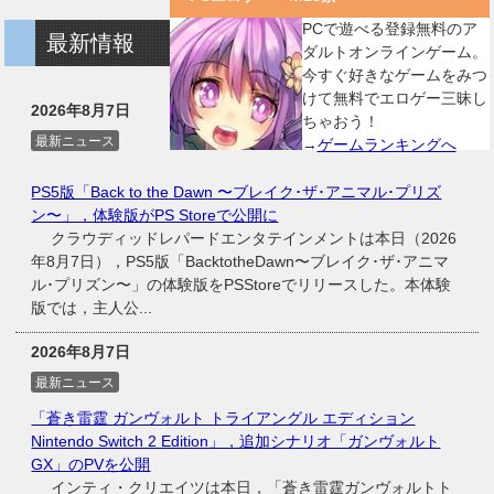
PCで遊べる登録無料のア
最新情報
ダルトオンラインゲーム。
今すぐ好きなゲームをみつ
けて無料でエロゲー三昧し
2026年8月7日
ちゃおう！
最新ニュース
→
ゲームランキングへ
PS5版「Back to the Dawn 〜ブレイク･ザ･アニマル･プリズ
ン〜」，体験版がPS Storeで公開に
クラウディッドレパードエンタテインメントは本日（2026
年8月7日），PS5版「BacktotheDawn〜ブレイク･ザ･アニマ
ル･プリズン〜」の体験版をPSStoreでリリースした。本体験
版では，主人公...
2026年8月7日
最新ニュース
「蒼き雷霆 ガンヴォルト トライアングル エディション
Nintendo Switch 2 Edition」，追加シナリオ「ガンヴォルト
GX」のPVを公開
インティ・クリエイツは本日，「蒼き雷霆ガンヴォルトト