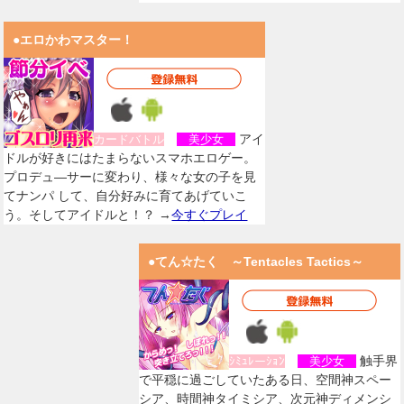
●エロかわマスター！
アイ
カードバトル
美少女
ドルが好きにはたまらないスマホエロゲー。
プロデュ―サーに変わり、様々な女の子を見
てナンパ して、自分好みに育てあげていこ
う。そしてアイドルと！？ →
今すぐプレイ
●てん☆たく ～Tentacles Tactics～
触手界
ｼﾐｭﾚーｼｮﾝ
美少女
で平穏に過ごしていたある日、空間神スペー
シア、時間神タイミシア、次元神ディメンシ