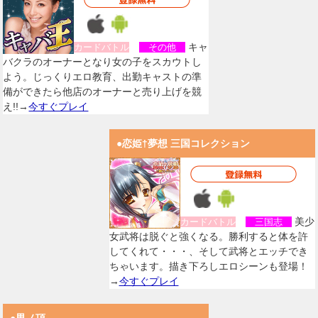
キャ
カードバトル
その他
バクラのオーナーとなり女の子をスカウトし
よう。じっくりエロ教育、出勤キャストの準
備ができたら他店のオーナーと売り上げを競
え!!→
今すぐプレイ
●恋姫†夢想 三国コレクション
美少
カードバトル
三国志
女武将は脱ぐと強くなる。勝利すると体を許
してくれて・・・、そして武将とエッチでき
ちゃいます。描き下ろしエロシーンも登場！
→
今すぐプレイ