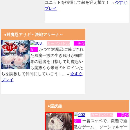
ユニットを指揮して敵を迎え撃て！ →
今すぐ
プレイ
●対魔忍アサギ～決戦アリーナ～
カードバトル
美少
かつて対魔忍に滅ぼされ
女
た風魔一族の生き残りが闇世
界の覇者を目指して対魔忍や
ら魔族やら米連のヒロインた
ちを調教して仲間にしていこう！。→
今すぐ
プレイ
●淫妖蟲
カードバトル
美少
一番スケベで、変態で過
女
激なゲーム！ ソーシャルゲー