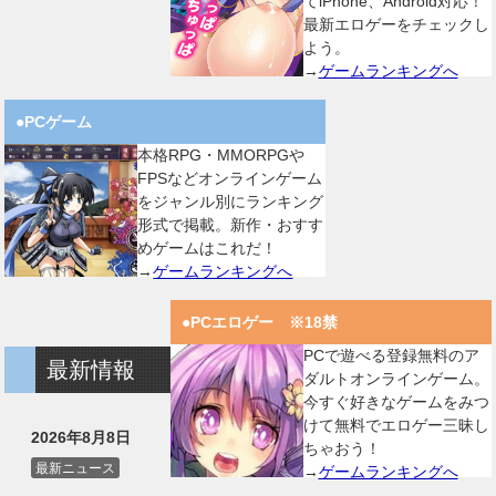
てiPhone、Android対応！
最新エロゲーをチェックし
よう。
→
ゲームランキングへ
●PCゲーム
本格RPG・MMORPGや
FPSなどオンラインゲーム
をジャンル別にランキング
形式で掲載。新作・おすす
めゲームはこれだ！
→
ゲームランキングへ
●PCエロゲー ※18禁
PCで遊べる登録無料のア
最新情報
ダルトオンラインゲーム。
今すぐ好きなゲームをみつ
けて無料でエロゲー三昧し
2026年8月8日
ちゃおう！
最新ニュース
→
ゲームランキングへ