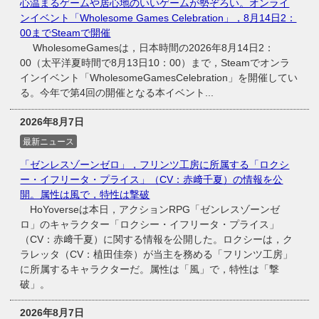
心温まるゲームや居心地のいいゲームが勢ぞろい。オンライ
ンイベント「Wholesome Games Celebration」，8月14日2：
00までSteamで開催
WholesomeGamesは，日本時間の2026年8月14日2：
00（太平洋夏時間で8月13日10：00）まで，Steamでオンラ
インイベント「WholesomeGamesCelebration」を開催してい
る。今年で第4回の開催となる本イベント...
2026年8月7日
最新ニュース
「ゼンレスゾーンゼロ」，フリンツ工房に所属する「ロクシ
ー・イフリータ・プライス」（CV：赤﨑千夏）の情報を公
開。属性は風で，特性は撃破
HoYoverseは本日，アクションRPG「ゼンレスゾーンゼ
ロ」のキャラクター「ロクシー・イフリータ・プライス」
（CV：赤﨑千夏）に関する情報を公開した。ロクシーは，ク
ラレッタ（CV：植田佳奈）が当主を務める「フリンツ工房」
に所属するキャラクターだ。属性は「風」で，特性は「撃
破」。
2026年8月7日