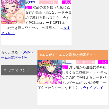
カードバトル
美少
淫乱の国を救うために乙
女
女達が激戦へ!!乙女カードを集
めて激戦を勝ち抜こう！今す
ぐ淫乱エロカードGETしに
「いただき淫ロワイヤル」の世界へ！ →
今す
ぐプレイ
もっと見る →
DMMゲ
●エロがく～エロと科学と学園モノ～
ーム公式ページへ
カードバトル
美少
片っ端から生徒に手を出
女
サブコンテンツ
しまくるエロ教師・・・ そん
な男の願望を叶えるカードバ
トルゲームがついに登場！一
度やったらクセになる！？ →
今すぐプレイ