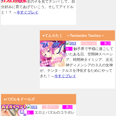
女の子を見てナンパ して、自
分好みに育てあげていこう。そしてアイドル
と！？ →
今すぐプレイ
●てん☆たく ～Tentacles Tactics～
ｼﾐｭﾚーｼｮﾝ
美少
触手界で平穏に過ごして
女
いたある日、空間神スペーシ
ア、時間神タイミシア、次元
神ディメンシアの３人の女神
が、テンタ・クルスを浄化するためにやって
きた！→
今すぐプレイ
●パズル＆ドールズ
音ゲー
美少
エロとパズルのコラボレ
女