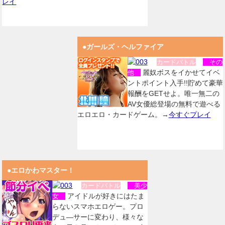
レイ
●ガールズ・ヘルファイア
カードバトル
その
麗奴ボスをイかせてイベ
他
ントポイント入手!!貯めて豪華
報酬をGETせよ。唯一無二の
AV女優総登場の無料で遊べる
エロエロ・カードゲーム。→
今すぐプレイ
●エロかわマスター！
カードバトル
美少
アイドルが好きにはたま
女
らないスマホエロゲー。プロ
デュ―サーに変わり、様々な