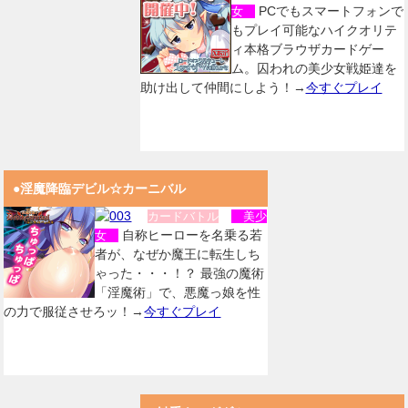
PCでもスマートフォンで
女
もプレイ可能なハイクオリテ
ィ本格ブラウザカードゲー
ム。囚われの美少女戦姫達を
助け出して仲間にしよう！→
今すぐプレイ
●淫魔降臨デビル☆カーニバル
カードバトル
美少
自称ヒーローを名乗る若
女
者が、なぜか魔王に転生しち
ゃった・・・！？ 最強の魔術
「淫魔術」で、悪魔っ娘を性
の力で服従させろッ！→
今すぐプレイ