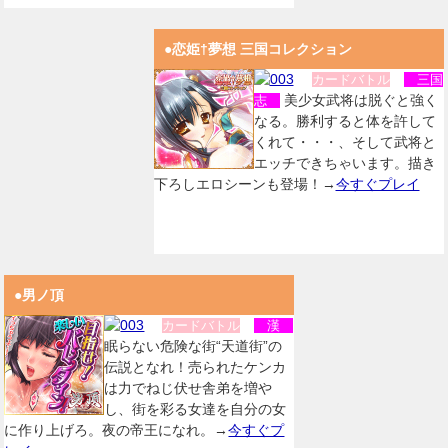
●恋姫†夢想 三国コレクション
カードバトル
三国
美少女武将は脱ぐと強く
志
なる。勝利すると体を許して
くれて・・・、そして武将と
エッチできちゃいます。描き
下ろしエロシーンも登場！→
今すぐプレイ
●男ノ頂
カードバトル
漢
眠らない危険な街“天道街”の
伝説となれ！売られたケンカ
は力でねじ伏せ舎弟を増や
し、街を彩る女達を自分の女
に作り上げろ。夜の帝王になれ。→
今すぐプ