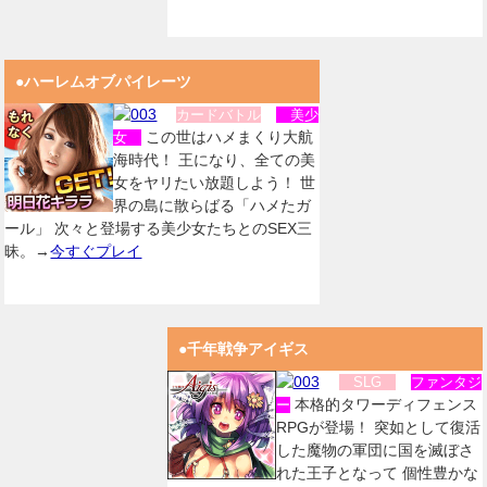
●ハーレムオブパイレーツ
カードバトル
美少
この世はハメまくり大航
女
海時代！ 王になり、全ての美
女をヤリたい放題しよう！ 世
界の島に散らばる「ハメたガ
ール」 次々と登場する美少女たちとのSEX三
昧。→
今すぐプレイ
●千年戦争アイギス
SLG
ファンタジ
本格的タワーディフェンス
ー
RPGが登場！ 突如として復活
した魔物の軍団に国を滅ぼさ
れた王子となって 個性豊かな