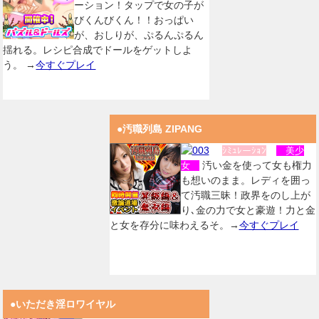
ーション！タップで女の子が
びくんびくん！！おっぱい
が、おしりが、ぷるんぷるん
揺れる。レシピ合成でドールをゲットしよ
う。 →
今すぐプレイ
●汚職列島 ZIPANG
ｼﾐｭﾚーｼｮﾝ
美少
汚い金を使って女も権力
女
も想いのまま。レディを囲っ
て汚職三昧！政界をのし上が
り､金の力で女と豪遊！力と金
と女を存分に味わえるそ。→
今すぐプレイ
●いただき淫ロワイヤル