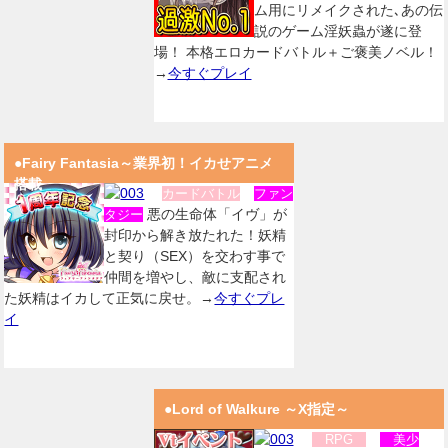
ム用にリメイクされた､あの伝
説のゲーム淫妖蟲が遂に登
場！ 本格エロカードバトル＋ご褒美ノベル！
→
今すぐプレイ
●Fairy Fantasia～業界初！イカせアニメ
搭載
カードバトル
ファン
悪の生命体「イヴ」が
タジー
封印から解き放たれた！妖精
と契り（SEX）を交わす事で
仲間を増やし、敵に支配され
た妖精はイカして正気に戻せ。→
今すぐプレ
イ
●Lord of Walkure ～X指定～
RPG
美少