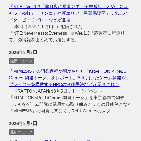
「NTE」Ver.1.3「霧月夜に星還りて」予告番組まとめ。新キ
ャラ「残虹」「リンコ」や新エリア「星暮保護区」，水上バ
イク，ビーチバレーなどが登場
本日（2026年8月8日）配信された
「NTE:NevernesstoEverness」のVer.1.3「霧月夜に星還り
て」の情報をまとめてお届けする。
2026年8月8日
最新ニュース
「MIMESIS」の開発過程が明かされた「KRAFTON × ReLU
Games 開発トーク」をレポート。AIを用いたゲーム開発や，
プレイヤーを模倣するNPCの制作手法などが紹介された
KRAFTONJAPANは8月5日，トークイベント
「KRAFTON×ReLUGames開発トーク」を東京都内で開催
し，AIをゲーム開発に活用する取り組みと，その具体例となる
「MIMESIS」の開発に関して，ReLUGamesのスタ...
2026年8月7日
最新ニュース