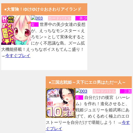
●大冒険！ゆけゆけ☆おさわりアイランド
カードバトル
美少
世界中の美少女達の妄想
女
が、えっちなモンスター＜え
ろモン＞として実体化すると
にかく不思議な島。ズーム拡
大機能搭載！えっちなボイスもてんこ盛り！
→
今すぐプレイ
●三国志戦姫～天下にエロ男はただ一人～
カードバトル
三国
自分だけの後宮（ハーレ
志
ム）を作れ！進化させると、
戦姫ジュエリーを姫武将にあ
げて、めくるめく極上のエロ
ストーリーを自分だけで堪能しよう！ →
今す
ぐプレイ