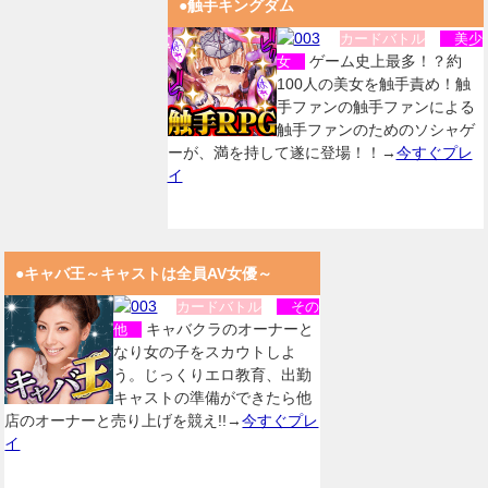
●触手キングダム
カードバトル
美少
ゲーム史上最多！？約
女
100人の美女を触手責め！触
手ファンの触手ファンによる
触手ファンのためのソシャゲ
ーが、満を持して遂に登場！！→
今すぐプレ
イ
●キャバ王～キャストは全員AV女優～
カードバトル
その
キャバクラのオーナーと
他
なり女の子をスカウトしよ
う。じっくりエロ教育、出勤
キャストの準備ができたら他
店のオーナーと売り上げを競え!!→
今すぐプレ
イ