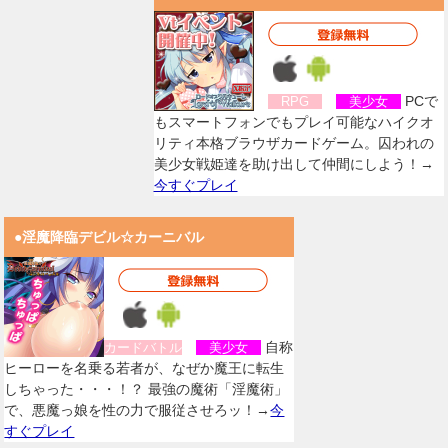
PCで
RPG
美少女
もスマートフォンでもプレイ可能なハイクオ
リティ本格ブラウザカードゲーム。囚われの
美少女戦姫達を助け出して仲間にしよう！→
今すぐプレイ
●淫魔降臨デビル☆カーニバル
自称
カードバトル
美少女
ヒーローを名乗る若者が、なぜか魔王に転生
しちゃった・・・！？ 最強の魔術「淫魔術」
で、悪魔っ娘を性の力で服従させろッ！→
今
すぐプレイ