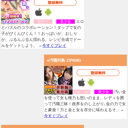
エロ
音ゲー
美少女
とパズルのコラボレーション！タップで女の
子がびくんびくん！！おっぱいが、おしり
が、ぷるんぷるん揺れる。レシピ合成でドー
ルをゲットしよう。 →
今すぐプレイ
●汚職列島 ZIPANG
汚い金
ｼﾐｭﾚーｼｮﾝ
美少女
を使って女も権力も想いのまま。レディを囲
って汚職三昧！政界をのし上がり､金の力で女
と豪遊！力と金と女を存分に味わえるそ。→
今すぐプレイ