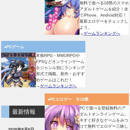
無料で遊べる18禁のスマホ
アダルトゲームを紹介！全
てiPhone、Android対応！
最新エロゲーをチェックし
よう。
→
ゲームランキングへ
●PCゲーム
本格RPG・MMORPGや
FPSなどオンラインゲーム
をジャンル別にランキング
形式で掲載。新作・おすす
めゲームはこれだ！
→
ゲームランキングへ
●PCエロゲー ※18禁
PCで遊べる登録無料のア
最新情報
ダルトオンラインゲーム。
今すぐ好きなゲームをみつ
けて無料でエロゲー三昧し
2026年8月6日