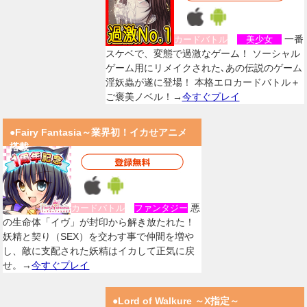
一番
カードバトル
美少女
スケベで、変態で過激なゲーム！ ソーシャル
ゲーム用にリメイクされた､あの伝説のゲーム
淫妖蟲が遂に登場！ 本格エロカードバトル＋
ご褒美ノベル！→
今すぐプレイ
●Fairy Fantasia～業界初！イカせアニメ
搭載
悪
カードバトル
ファンタジー
の生命体「イヴ」が封印から解き放たれた！
妖精と契り（SEX）を交わす事で仲間を増や
し、敵に支配された妖精はイカして正気に戻
せ。→
今すぐプレイ
●Lord of Walkure ～X指定～