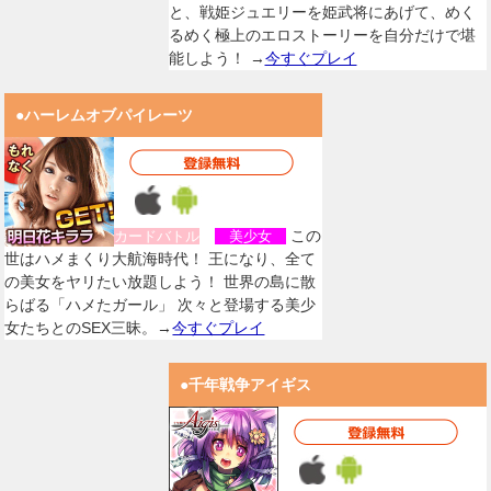
と、戦姫ジュエリーを姫武将にあげて、めく
るめく極上のエロストーリーを自分だけで堪
能しよう！ →
今すぐプレイ
●ハーレムオブパイレーツ
この
カードバトル
美少女
世はハメまくり大航海時代！ 王になり、全て
の美女をヤリたい放題しよう！ 世界の島に散
らばる「ハメたガール」 次々と登場する美少
女たちとのSEX三昧。→
今すぐプレイ
●千年戦争アイギス