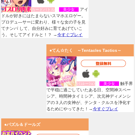
アイ
カードバトル
美少女
ドルが好きにはたまらないスマホエロゲー。
プロデュ―サーに変わり、様々な女の子を見
てナンパ して、自分好みに育てあげていこ
う。そしてアイドルと！？ →
今すぐプレイ
●てん☆たく ～Tentacles Tactics～
触手界
ｼﾐｭﾚーｼｮﾝ
美少女
で平穏に過ごしていたある日、空間神スペー
シア、時間神タイミシア、次元神ディメンシ
アの３人の女神が、テンタ・クルスを浄化す
るためにやってきた！→
今すぐプレイ
●パズル＆ドールズ