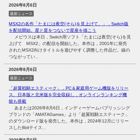
2026年8月6日
最新ニュース
MSX2の名作「たまには夜空(そら)を見上げて。」，Switch版
を配信開始。星と星をつないで星座を描こう
メビウスは本日，Switch用ソフト「たまには夜空(そら)を見
上げて MSX2」の配信を開始した。本作は，2001年に発売
されたMSX2向けタイトルを遊びやすく調整した作品だ。線の
つながってい...
2026年8月6日
最新ニュース
「超翼戦騎エスティーク」，PC＆家庭用ゲーム機版をリリー
ス。日本版と北米版を完全収録し，オンラインランキング機
能も搭載
あまたは2026年8月6日，インディーゲームパブリッシング
ブランドの「AMATAGames」より「超翼戦騎エスティーク」
のダウンロード版を発売した。本作は，2024年12月にリリー
スした8bitテイス...
2026年8月6日