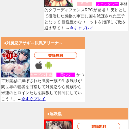
本格
SLG
ファンタジー
的タワーディフェンスRPGが登場！ 突如とし
て復活した魔物の軍団に国を滅ぼされた王子
となって 個性豊かなユニットを指揮して敵を
迎え撃て！ →
今すぐプレイ
●対魔忍アサギ～決戦アリーナ～
かつ
カードバトル
美少女
て対魔忍に滅ぼされた風魔一族の生き残りが
闇世界の覇者を目指して対魔忍やら魔族やら
米連のヒロインたちを調教して仲間にしてい
こう！。→
今すぐプレイ
●淫妖蟲