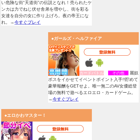
い危険な街“天道街”の伝説となれ！売られたケ
ンカは力でねじ伏せ舎弟を増やし、街を彩る
女達を自分の女に作り上げろ。夜の帝王にな
れ。→
今すぐプレイ
●ガールズ・ヘルファイア
麗奴
カードバトル
その他
ボスをイかせてイベントポイント入手!!貯めて
豪華報酬をGETせよ。唯一無二のAV女優総登
場の無料で遊べるエロエロ・カードゲーム。
→
今すぐプレイ
●エロかわマスター！