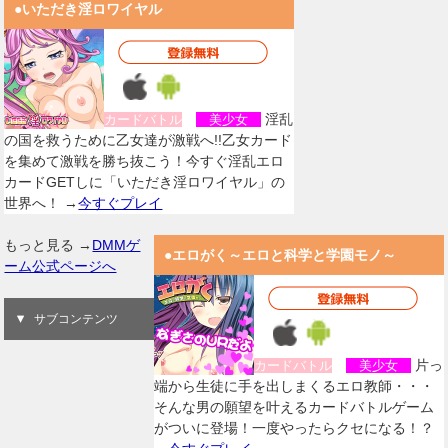
●いただき淫ロワイヤル
淫乱
カードバトル
美少女
の国を救うために乙女達が激戦へ!!乙女カード
を集めて激戦を勝ち抜こう！今すぐ淫乱エロ
カードGETしに「いただき淫ロワイヤル」の
世界へ！ →
今すぐプレイ
もっと見る →
DMMゲ
●エロがく～エロと科学と学園モノ～
ーム公式ページへ
サブコンテンツ
片っ
カードバトル
美少女
端から生徒に手を出しまくるエロ教師・・・
そんな男の願望を叶えるカードバトルゲーム
がついに登場！一度やったらクセになる！？