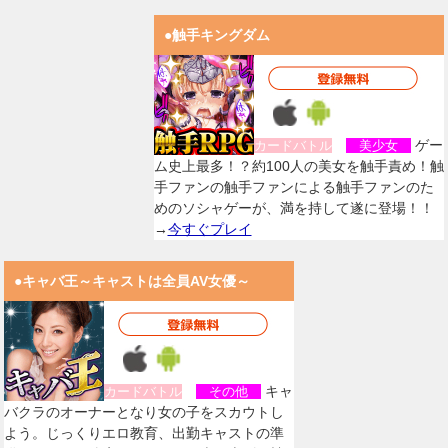
●触手キングダム
ゲー
カードバトル
美少女
ム史上最多！？約100人の美女を触手責め！触
手ファンの触手ファンによる触手ファンのた
めのソシャゲーが、満を持して遂に登場！！
→
今すぐプレイ
●キャバ王～キャストは全員AV女優～
キャ
カードバトル
その他
バクラのオーナーとなり女の子をスカウトし
よう。じっくりエロ教育、出勤キャストの準