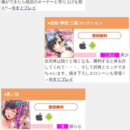
備ができたら他店のオーナーと売り上げを競
え!!→
今すぐプレイ
●恋姫†夢想 三国コレクション
美少
カードバトル
三国志
女武将は脱ぐと強くなる。勝利すると体を許
してくれて・・・、そして武将とエッチでき
ちゃいます。描き下ろしエロシーンも登場！
→
今すぐプレイ
●男ノ頂
眠らな
カードバトル
漢