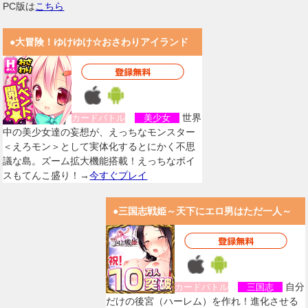
PC版は
こちら
●大冒険！ゆけゆけ☆おさわりアイランド
世界
カードバトル
美少女
中の美少女達の妄想が、えっちなモンスター
＜えろモン＞として実体化するとにかく不思
議な島。ズーム拡大機能搭載！えっちなボイ
スもてんこ盛り！→
今すぐプレイ
●三国志戦姫～天下にエロ男はただ一人～
自分
カードバトル
三国志
だけの後宮（ハーレム）を作れ！進化させる