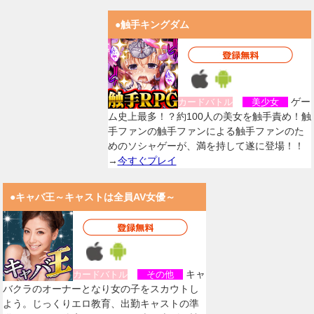
●触手キングダム
ゲー
カードバトル
美少女
ム史上最多！？約100人の美女を触手責め！触
手ファンの触手ファンによる触手ファンのた
めのソシャゲーが、満を持して遂に登場！！
→
今すぐプレイ
●キャバ王～キャストは全員AV女優～
キャ
カードバトル
その他
バクラのオーナーとなり女の子をスカウトし
よう。じっくりエロ教育、出勤キャストの準