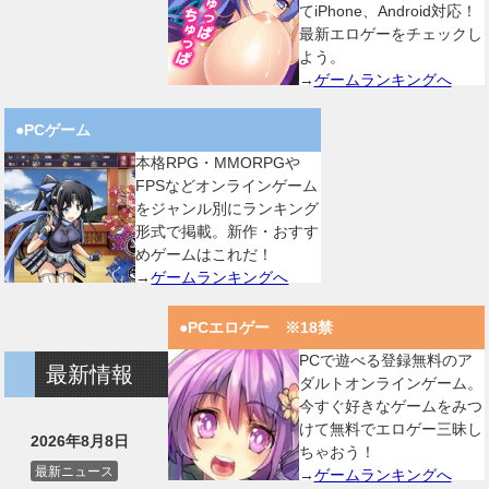
てiPhone、Android対応！
最新エロゲーをチェックし
よう。
→
ゲームランキングへ
●PCゲーム
本格RPG・MMORPGや
FPSなどオンラインゲーム
をジャンル別にランキング
形式で掲載。新作・おすす
めゲームはこれだ！
→
ゲームランキングへ
●PCエロゲー ※18禁
PCで遊べる登録無料のア
最新情報
ダルトオンラインゲーム。
今すぐ好きなゲームをみつ
けて無料でエロゲー三昧し
2026年8月8日
ちゃおう！
最新ニュース
→
ゲームランキングへ