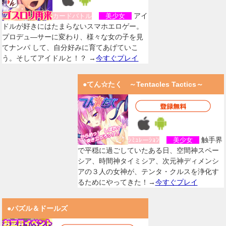
アイ
カードバトル
美少女
ドルが好きにはたまらないスマホエロゲー。
プロデュ―サーに変わり、様々な女の子を見
てナンパ して、自分好みに育てあげていこ
う。そしてアイドルと！？ →
今すぐプレイ
●てん☆たく ～Tentacles Tactics～
触手界
ｼﾐｭﾚーｼｮﾝ
美少女
で平穏に過ごしていたある日、空間神スペー
シア、時間神タイミシア、次元神ディメンシ
アの３人の女神が、テンタ・クルスを浄化す
るためにやってきた！→
今すぐプレイ
●パズル＆ドールズ