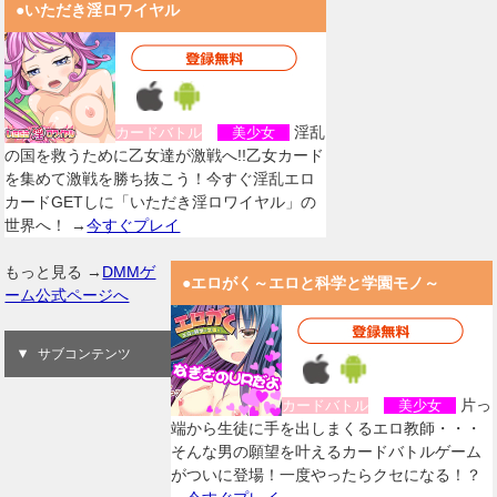
●いただき淫ロワイヤル
淫乱
カードバトル
美少女
の国を救うために乙女達が激戦へ!!乙女カード
を集めて激戦を勝ち抜こう！今すぐ淫乱エロ
カードGETしに「いただき淫ロワイヤル」の
世界へ！ →
今すぐプレイ
もっと見る →
DMMゲ
●エロがく～エロと科学と学園モノ～
ーム公式ページへ
サブコンテンツ
片っ
カードバトル
美少女
端から生徒に手を出しまくるエロ教師・・・
そんな男の願望を叶えるカードバトルゲーム
がついに登場！一度やったらクセになる！？