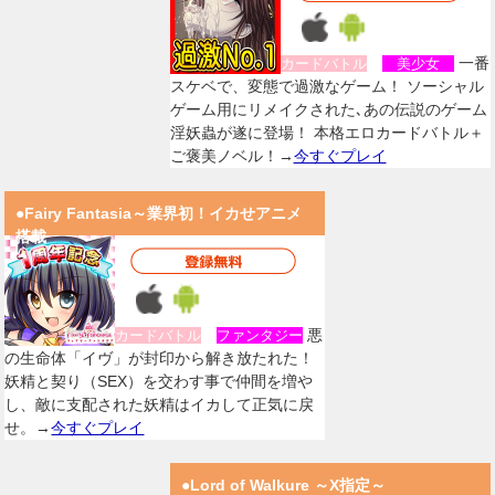
一番
カードバトル
美少女
スケベで、変態で過激なゲーム！ ソーシャル
ゲーム用にリメイクされた､あの伝説のゲーム
淫妖蟲が遂に登場！ 本格エロカードバトル＋
ご褒美ノベル！→
今すぐプレイ
●Fairy Fantasia～業界初！イカせアニメ
搭載
悪
カードバトル
ファンタジー
の生命体「イヴ」が封印から解き放たれた！
妖精と契り（SEX）を交わす事で仲間を増や
し、敵に支配された妖精はイカして正気に戻
せ。→
今すぐプレイ
●Lord of Walkure ～X指定～