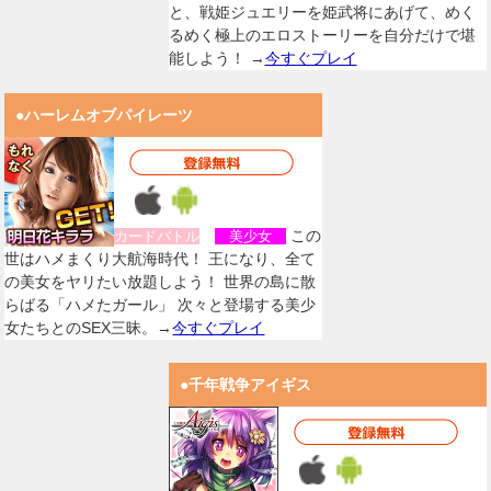
と、戦姫ジュエリーを姫武将にあげて、めく
るめく極上のエロストーリーを自分だけで堪
能しよう！ →
今すぐプレイ
●ハーレムオブパイレーツ
この
カードバトル
美少女
世はハメまくり大航海時代！ 王になり、全て
の美女をヤリたい放題しよう！ 世界の島に散
らばる「ハメたガール」 次々と登場する美少
女たちとのSEX三昧。→
今すぐプレイ
●千年戦争アイギス