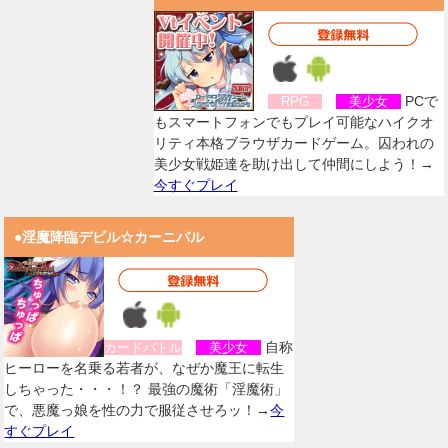
PCで
RPG
美少女
もスマートフォンでもプレイ可能なハイクオ
リティ本格ブラウザカードゲーム。囚われの
美少女戦姫達を助け出して仲間にしよう！→
今すぐプレイ
●淫魔降臨デビル☆カーニバル
自称
カードバトル
美少女
ヒーローを名乗る若者が、なぜか魔王に転生
しちゃった・・・！？ 最強の魔術「淫魔術」
で、悪魔っ娘を性の力で服従させろッ！→
今
すぐプレイ