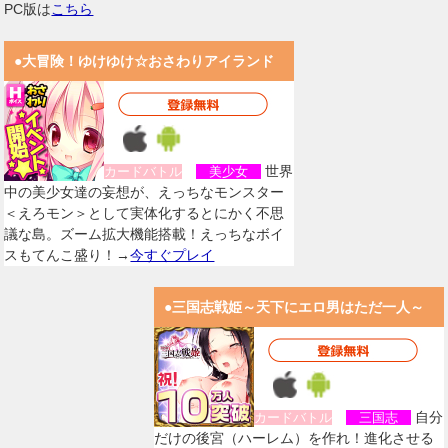
PC版は
こちら
●大冒険！ゆけゆけ☆おさわりアイランド
世界
カードバトル
美少女
中の美少女達の妄想が、えっちなモンスター
＜えろモン＞として実体化するとにかく不思
議な島。ズーム拡大機能搭載！えっちなボイ
スもてんこ盛り！→
今すぐプレイ
●三国志戦姫～天下にエロ男はただ一人～
自分
カードバトル
三国志
だけの後宮（ハーレム）を作れ！進化させる