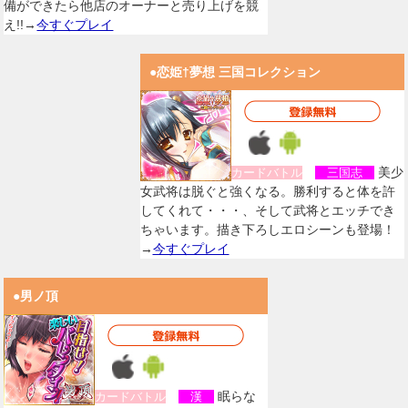
備ができたら他店のオーナーと売り上げを競
え!!→
今すぐプレイ
●恋姫†夢想 三国コレクション
美少
カードバトル
三国志
女武将は脱ぐと強くなる。勝利すると体を許
してくれて・・・、そして武将とエッチでき
ちゃいます。描き下ろしエロシーンも登場！
→
今すぐプレイ
●男ノ頂
眠らな
カードバトル
漢