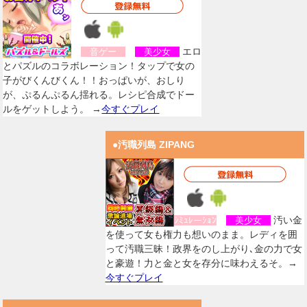
エロ
音ゲー
美少女
とパズルのコラボレーション！タップで女の
子がびくんびくん！！おっぱいが、おしり
が、ぷるんぷるん揺れる。レシピ合成でドー
ルをゲットしよう。 →
今すぐプレイ
●汚職列島 ZIPANG
汚い金
ｼﾐｭﾚーｼｮﾝ
美少女
を使って女も権力も想いのまま。レディを囲
って汚職三昧！政界をのし上がり､金の力で女
と豪遊！力と金と女を存分に味わえるそ。→
今すぐプレイ