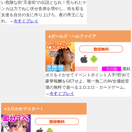
い危険な街“天道街”の伝説となれ！売られたケ
ンカは力でねじ伏せ舎弟を増やし、街を彩る
女達を自分の女に作り上げろ。夜の帝王にな
れ。→
今すぐプレイ
●ガールズ・ヘルファイア
麗奴
カードバトル
その他
ボスをイかせてイベントポイント入手!!貯めて
豪華報酬をGETせよ。唯一無二のAV女優総登
場の無料で遊べるエロエロ・カードゲーム。
→
今すぐプレイ
●エロかわマスター！