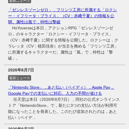
最新ニュース
「ゼンレスゾーンゼロ」，フリンツ工房に所属する「ロクシ
ー・イフリータ・プライス」（CV：赤﨑千夏）の情報を公
開。属性は風で，特性は撃破
HoYoverseは本日，アクションRPG「ゼンレスゾーンゼ
ロ」のキャラクター「ロクシー・イフリータ・プライス」
（CV：赤﨑千夏）に関する情報を公開した。ロクシーは，ク
ラレッタ（CV：植田佳奈）が当主を務める「フリンツ工房」
に所属するキャラクターだ。属性は「風」で，特性は「撃
破」。
2026年8月7日
最新ニュース
「Nintendo Store」，あと払い（ペイディ），Apple Pay，
Google Payでの支払いに対応。入力の手間が省ける
任天堂は本日（2026年8月7日），同社の公式オンラインス
トア「NintendoStore」で，新たに3つの支払い方法が利用可
能になったことを発表した。このたび追加されたのは，あと
払い（ペイデ...
2026年8月7日