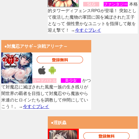
本格
SLG
ファンタジー
的タワーディフェンスRPGが登場！ 突如とし
て復活した魔物の軍団に国を滅ぼされた王子
となって 個性豊かなユニットを指揮して敵を
迎え撃て！ →
今すぐプレイ
●対魔忍アサギ～決戦アリーナ～
かつ
カードバトル
美少女
て対魔忍に滅ぼされた風魔一族の生き残りが
闇世界の覇者を目指して対魔忍やら魔族やら
米連のヒロインたちを調教して仲間にしてい
こう！。→
今すぐプレイ
●淫妖蟲