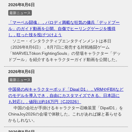
2026年8月6日
最新ニュース
「マーベル闘魂」，パロディ満載な狂気の傭兵「デッドプー
ル」のガイド動画を公開。自傷でヒーリングゲージを獲得
し，狂った技を投げつけよう
ソニー・インタラクティブエンタテインメントは本日
（2026年8月6日），8月7日に発売する対戦格闘ゲーム
「MARVELTōkon:FightingSouls」の登場キャラクター「デッ
ドプール」を紹介するキャラクターガイド動画を公開した。
2026年8月6日
最新ニュース
中国発のAIキャラクターポッド「Dipal D1」，VRMやFBXなど
のモデルを導入でき，自由にカスタマイズできる。日本語に
も対応し，値段は約16万円［CJ2026］
中国の会社が手掛けるキャラクター召喚装置「DipalD1」を
ChinaJoy2026の会場で体験した。これがあれば嫁と暮らせる
かもしれない。
2026年8月6日