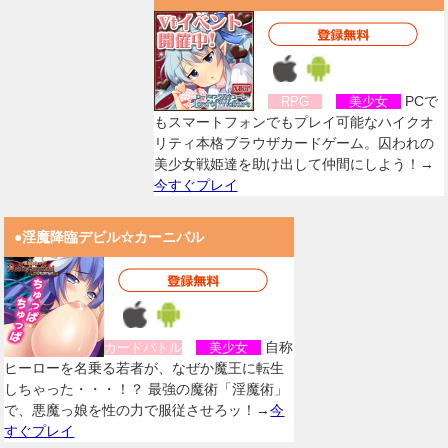
PCで
RPG
美少女
もスマートフォンでもプレイ可能なハイクオ
リティ本格ブラウザカードゲーム。囚われの
美少女戦姫達を助け出して仲間にしよう！→
今すぐプレイ
●淫魔降臨デビル☆カーニバル
自称
カードバトル
美少女
ヒーローを名乗る若者が、なぜか魔王に転生
しちゃった・・・！？ 最強の魔術「淫魔術」
で、悪魔っ娘を性の力で服従させろッ！→
今
すぐプレイ