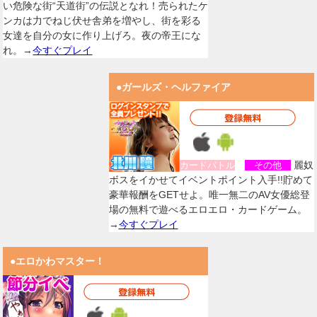
い危険な街“天道街”の伝説となれ！売られたケ
ンカは力でねじ伏せ舎弟を増やし、街を彩る
女達を自分の女に作り上げろ。夜の帝王にな
れ。→
今すぐプレイ
●ガールズ・ヘルファイア
麗奴
カードバトル
その他
ボスをイかせてイベントポイント入手!!貯めて
豪華報酬をGETせよ。唯一無二のAV女優総登
場の無料で遊べるエロエロ・カードゲーム。
→
今すぐプレイ
●エロかわマスター！