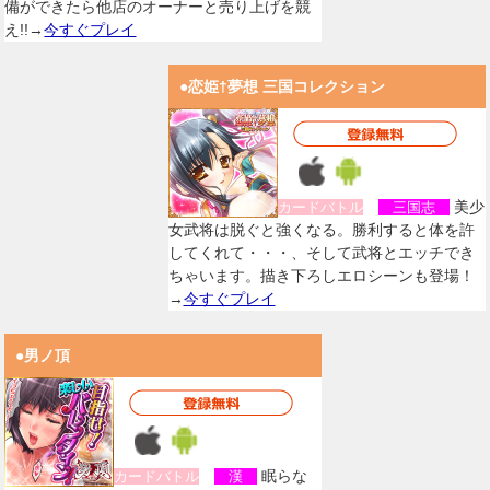
備ができたら他店のオーナーと売り上げを競
え!!→
今すぐプレイ
●恋姫†夢想 三国コレクション
美少
カードバトル
三国志
女武将は脱ぐと強くなる。勝利すると体を許
してくれて・・・、そして武将とエッチでき
ちゃいます。描き下ろしエロシーンも登場！
→
今すぐプレイ
●男ノ頂
眠らな
カードバトル
漢