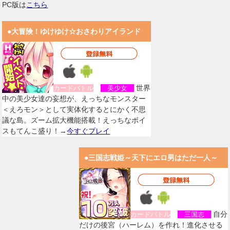
PC版は
こちら
●大冒険！ゆけゆけ☆おさわりアイランド
世界
カードバトル
美少女
中の美少女達の妄想が、えっちなモンスター
＜えろモン＞として実体化するとにかく不思
議な島。ズーム拡大機能搭載！えっちなボイ
スもてんこ盛り！→
今すぐプレイ
●三国志戦姫～天下にエロ男はただ一人～
自分
カードバトル
三国志
だけの後宮（ハーレム）を作れ！進化させる