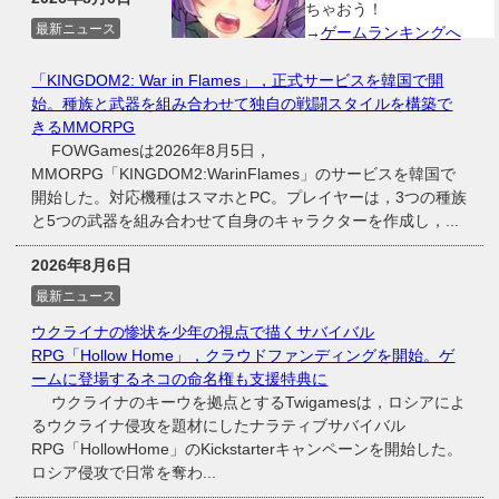
ちゃおう！
最新ニュース
→
ゲームランキングへ
「KINGDOM2: War in Flames」，正式サービスを韓国で開
始。種族と武器を組み合わせて独自の戦闘スタイルを構築で
きるMMORPG
FOWGamesは2026年8月5日，
MMORPG「KINGDOM2:WarinFlames」のサービスを韓国で
開始した。対応機種はスマホとPC。プレイヤーは，3つの種族
と5つの武器を組み合わせて自身のキャラクターを作成し，...
2026年8月6日
最新ニュース
ウクライナの惨状を少年の視点で描くサバイバル
RPG「Hollow Home」，クラウドファンディングを開始。ゲ
ームに登場するネコの命名権も支援特典に
ウクライナのキーウを拠点とするTwigamesは，ロシアによ
るウクライナ侵攻を題材にしたナラティブサバイバル
RPG「HollowHome」のKickstarterキャンペーンを開始した。
ロシア侵攻で日常を奪わ...