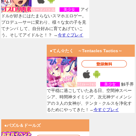
アイ
カードバトル
美少女
ドルが好きにはたまらないスマホエロゲー。
プロデュ―サーに変わり、様々な女の子を見
てナンパ して、自分好みに育てあげていこ
う。そしてアイドルと！？ →
今すぐプレイ
●てん☆たく ～Tentacles Tactics～
触手界
ｼﾐｭﾚーｼｮﾝ
美少女
で平穏に過ごしていたある日、空間神スペー
シア、時間神タイミシア、次元神ディメンシ
アの３人の女神が、テンタ・クルスを浄化す
るためにやってきた！→
今すぐプレイ
●パズル＆ドールズ