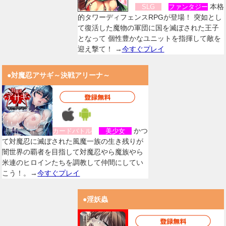
本格
SLG
ファンタジー
的タワーディフェンスRPGが登場！ 突如とし
て復活した魔物の軍団に国を滅ぼされた王子
となって 個性豊かなユニットを指揮して敵を
迎え撃て！ →
今すぐプレイ
●対魔忍アサギ～決戦アリーナ～
かつ
カードバトル
美少女
て対魔忍に滅ぼされた風魔一族の生き残りが
闇世界の覇者を目指して対魔忍やら魔族やら
米連のヒロインたちを調教して仲間にしてい
こう！。→
今すぐプレイ
●淫妖蟲