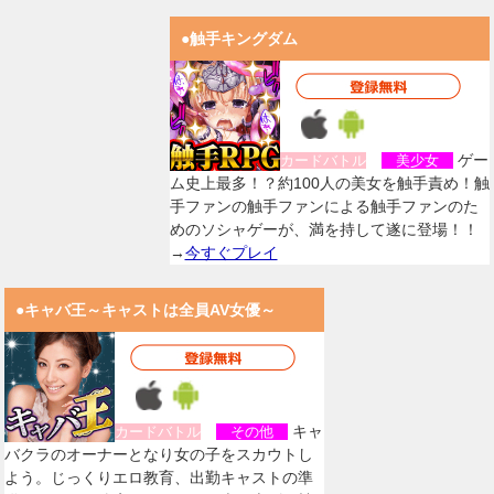
●触手キングダム
ゲー
カードバトル
美少女
ム史上最多！？約100人の美女を触手責め！触
手ファンの触手ファンによる触手ファンのた
めのソシャゲーが、満を持して遂に登場！！
→
今すぐプレイ
●キャバ王～キャストは全員AV女優～
キャ
カードバトル
その他
バクラのオーナーとなり女の子をスカウトし
よう。じっくりエロ教育、出勤キャストの準