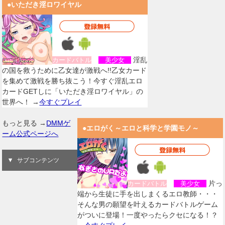
●いただき淫ロワイヤル
淫乱
カードバトル
美少女
の国を救うために乙女達が激戦へ!!乙女カード
を集めて激戦を勝ち抜こう！今すぐ淫乱エロ
カードGETしに「いただき淫ロワイヤル」の
世界へ！ →
今すぐプレイ
もっと見る →
DMMゲ
●エロがく～エロと科学と学園モノ～
ーム公式ページへ
サブコンテンツ
片っ
カードバトル
美少女
端から生徒に手を出しまくるエロ教師・・・
そんな男の願望を叶えるカードバトルゲーム
がついに登場！一度やったらクセになる！？