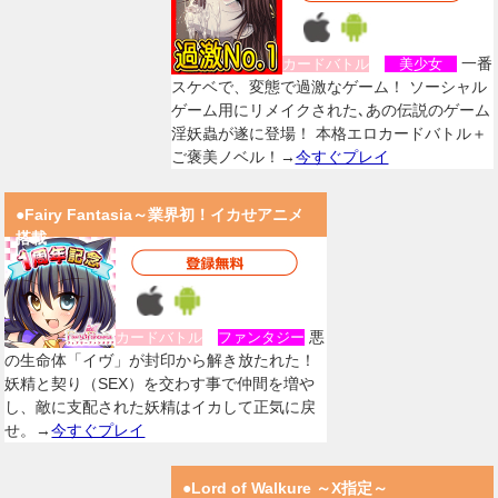
一番
カードバトル
美少女
スケベで、変態で過激なゲーム！ ソーシャル
ゲーム用にリメイクされた､あの伝説のゲーム
淫妖蟲が遂に登場！ 本格エロカードバトル＋
ご褒美ノベル！→
今すぐプレイ
●Fairy Fantasia～業界初！イカせアニメ
搭載
悪
カードバトル
ファンタジー
の生命体「イヴ」が封印から解き放たれた！
妖精と契り（SEX）を交わす事で仲間を増や
し、敵に支配された妖精はイカして正気に戻
せ。→
今すぐプレイ
●Lord of Walkure ～X指定～