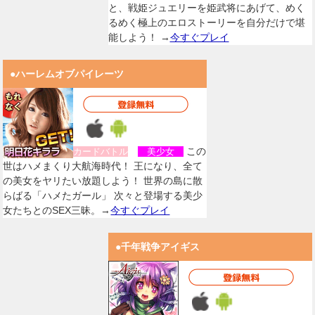
と、戦姫ジュエリーを姫武将にあげて、めく
るめく極上のエロストーリーを自分だけで堪
能しよう！ →
今すぐプレイ
●ハーレムオブパイレーツ
この
カードバトル
美少女
世はハメまくり大航海時代！ 王になり、全て
の美女をヤリたい放題しよう！ 世界の島に散
らばる「ハメたガール」 次々と登場する美少
女たちとのSEX三昧。→
今すぐプレイ
●千年戦争アイギス