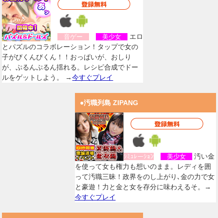
エロ
音ゲー
美少女
とパズルのコラボレーション！タップで女の
子がびくんびくん！！おっぱいが、おしり
が、ぷるんぷるん揺れる。レシピ合成でドー
ルをゲットしよう。 →
今すぐプレイ
●汚職列島 ZIPANG
汚い金
ｼﾐｭﾚーｼｮﾝ
美少女
を使って女も権力も想いのまま。レディを囲
って汚職三昧！政界をのし上がり､金の力で女
と豪遊！力と金と女を存分に味わえるそ。→
今すぐプレイ