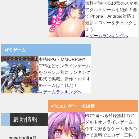
無料で遊べる18禁のスマホ
アダルトゲームを紹介！全
てiPhone、Android対応！
最新エロゲーをチェックし
よう。
→
ゲームランキングへ
●PCゲーム
本格RPG・MMORPGや
FPSなどオンラインゲーム
をジャンル別にランキング
形式で掲載。新作・おすす
めゲームはこれだ！
→
ゲームランキングへ
●PCエロゲー ※18禁
PCで遊べる登録無料のア
最新情報
ダルトオンラインゲーム。
今すぐ好きなゲームをみつ
けて無料でエロゲー三昧し
2026年8月6日