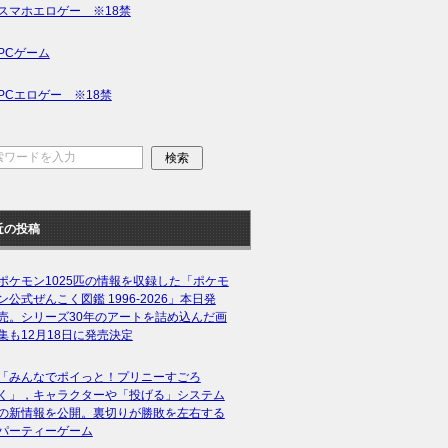
スマホエロゲー ※18禁
PCゲーム
PCエロゲー ※18禁
近の投稿
ポケモン1025匹の情報を収録した「ポケモ
ン公式ぜんこく図鑑 1996-2026」本日発
売。シリーズ30年のアートを詰め込んだ画
集も12月18日に発売決定
「みんなでポイっと！プリニーすごろ
く」，キャラクターや「投げる」システム
の新情報を公開。裏切りが勝敗を左右する
パーティーゲーム