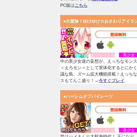
PC版は
こちら
●大冒険！ゆけゆけ☆おさわりアイラ
カードバトル
美少
中の美少女達の妄想が、えっちなモン
＜えろモン＞として実体化するとにか
議な島。ズーム拡大機能搭載！えっち
スもてんこ盛り！→
今すぐプレイ
●ハーレムオブパイレーツ
カードバトル
美少
世はハメまくり大航海時代！ 王になり