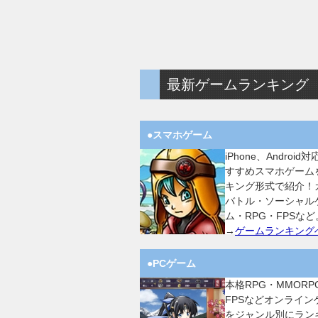
最新ゲームランキング
●スマホゲーム
iPhone、Android
すすめスマホゲーム
キング形式で紹介！
バトル・ソーシャル
ム・RPG・FPSなど
→
ゲームランキング
●PCゲーム
本格RPG・MMORP
FPSなどオンライン
をジャンル別にラン