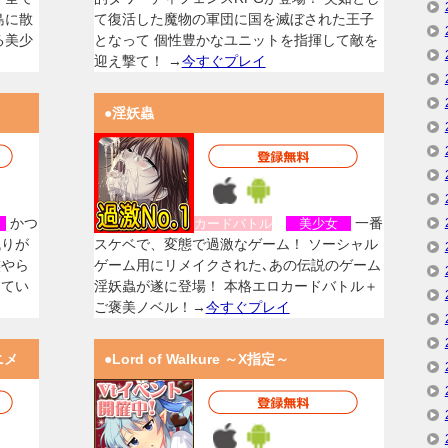
島に散
て復活した魔物の軍団に国を滅ぼされた王子
る美少
となって 個性豊かなユニットを指揮して敵を
迎え撃て！ →
今すぐプレイ
●淫妖蟲
かつ
一番
女
カードバトル
美少女
残りが
スケベで、変態で過激なゲーム！ ソーシャル
族やら
ゲーム用にリメイクされた､あの伝説のゲーム
してい
淫妖蟲が遂に登場！ 本格エロカードバトル＋
ご褒美ノベル！→
今すぐプレイ
ニメ
●Lord of Walkure ～X指定～