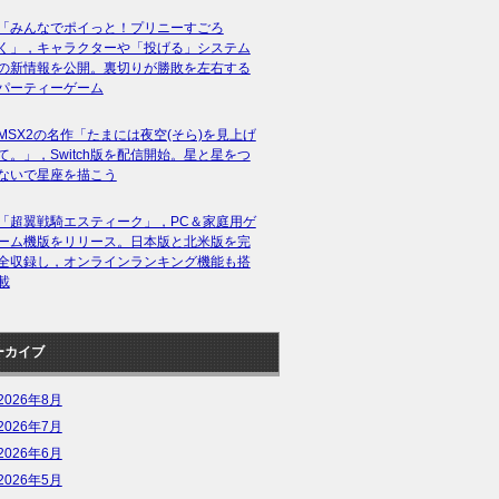
「みんなでポイっと！プリニーすごろ
く」，キャラクターや「投げる」システム
の新情報を公開。裏切りが勝敗を左右する
パーティーゲーム
MSX2の名作「たまには夜空(そら)を見上げ
て。」，Switch版を配信開始。星と星をつ
ないで星座を描こう
「超翼戦騎エスティーク」，PC＆家庭用ゲ
ーム機版をリリース。日本版と北米版を完
全収録し，オンラインランキング機能も搭
載
ーカイブ
2026年8月
2026年7月
2026年6月
2026年5月