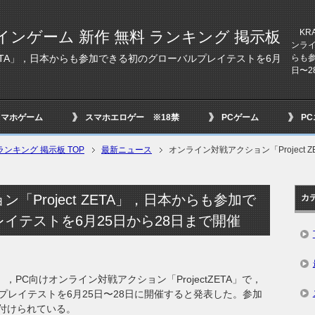
KRA
インゲーム 新作 無料 ランキング 掲示板
ンライ
らも
 ZETA」，日本からも参加できる初のグローバルプレイテストを6月
日〜2
スマホゲーム
スマホエロゲー ※18禁
PCゲーム
P
ンキング 掲示板 TOP
最新ニュース
オンライン対戦アクション「Project
「Project ZETA」，日本からも参加で
カ
イテストを6月25日から28日まで開催
），PC向けオンライン対戦アクション「ProjectZETA」で，
レイテストを6月25日〜28日に開催すると発表した。参加
け付けられている。