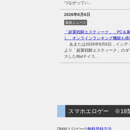
つながってい...
2026年8月6日
最新ニュース
「超翼戦騎エスティーク」，PC＆
し，オンラインランキング機能も搭
あまたは2026年8月6日，インディ
より「超翼戦騎エスティーク」のダウ
スした8bitテイス...
スマホエロゲー ※18
DMMエロゲーの
無料登録方法