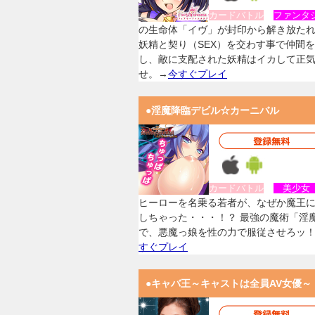
カードバトル
ファンタ
の生命体「イヴ」が封印から解き放た
妖精と契り（SEX）を交わす事で仲間
し、敵に支配された妖精はイカして正
せ。→
今すぐプレイ
●淫魔降臨デビル☆カーニバル
カードバトル
美少
ヒーローを名乗る若者が、なぜか魔王
しちゃった・・・！？ 最強の魔術「淫
で、悪魔っ娘を性の力で服従させろッ
すぐプレイ
●キャバ王～キャストは全員AV女優～