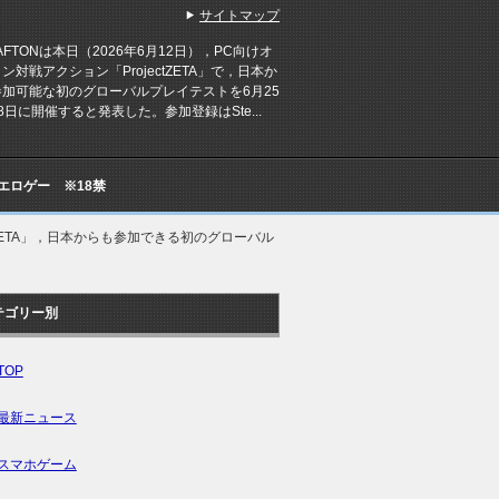
サイトマップ
FTONは本日（2026年6月12日），PC向けオ
ン対戦アクション「ProjectZETA」で，日本か
参加可能な初のグローバルプレイテストを6月25
8日に開催すると発表した。参加登録はSte...
Cエロゲー ※18禁
 ZETA」，日本からも参加できる初のグローバル
テゴリー別
TOP
最新ニュース
スマホゲーム