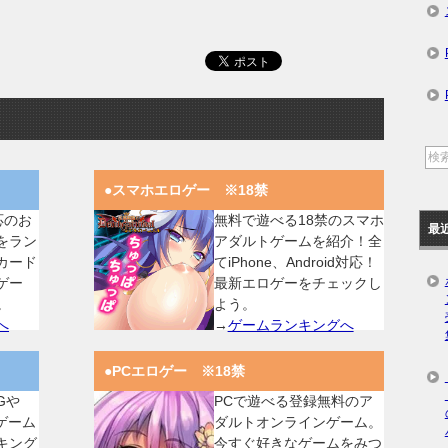
●スマホエロゲー ※18禁
対応のお
無料で遊べる18禁のスマホ
最
をラン
アダルトゲームを紹介！全
カード
てiPhone、Android対応！
ゲー
最新エロゲーをチェックし
。
よう。
へ
→
ゲームランキングへ
●PCエロゲー ※18禁
Gや
PCで遊べる登録無料のア
ゲーム
ダルトオンラインゲーム。
キング
今すぐ好きなゲームをみつ