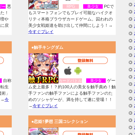
悪
PCで
ジー
RPG
美少女
れた！
もスマートフォンでもプレイ可能なハイクオ
を増や
リティ本格ブラウザカードゲーム。囚われの
気に戻
美少女戦姫達を助け出して仲間にしよう！→
今すぐプレイ
●触手キングダム
自称
ゲー
女
カードバトル
美少女
に転生
ム史上最多！？約100人の美女を触手責め！触
魔術」
手ファンの触手ファンによる触手ファンのた
！→
今
めのソシャゲーが、満を持して遂に登場！！
→
今すぐプレイ
●恋姫†夢想 三国コレクション