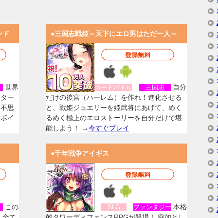
ンド
●三国志戦姫～天下にエロ男はただ一人～
世界
自分
女
カードバトル
三国志
スター
だけの後宮（ハーレム）を作れ！進化させる
く不思
と、戦姫ジュエリーを姫武将にあげて、めく
なボイ
るめく極上のエロストーリーを自分だけで堪
能しよう！ →
今すぐプレイ
●千年戦争アイギス
この
本格
女
SLG
ファンタジー
、全て
的タワーディフェンスRPGが登場！ 突如とし