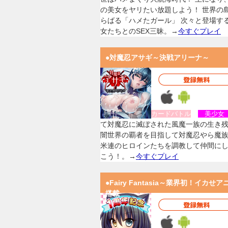
の美女をヤリたい放題しよう！ 世界の
らばる「ハメたガール」 次々と登場す
女たちとのSEX三昧。→
今すぐプレイ
●対魔忍アサギ～決戦アリーナ～
カードバトル
美少
て対魔忍に滅ぼされた風魔一族の生き
闇世界の覇者を目指して対魔忍やら魔
米連のヒロインたちを調教して仲間に
こう！。→
今すぐプレイ
●Fairy Fantasia～業界初！イカせア
搭載