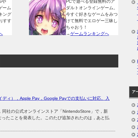
Gや
PCで遊べる登録無料のア
ゲーム
ダルトオンラインゲーム。
キング
今すぐ好きなゲームをみつ
おすす
けて無料でエロゲー三昧し
ちゃおう！
へ
→
ゲームランキングへ
ア
ペイディ），Apple Pay，Google Payでの支払いに対応。入
社の公式オンラインストア「NintendoStore」で，新
なったことを発表した。このたび追加されたのは，あと払