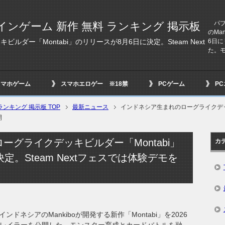
パブリ
インゲーム 新作 無料 ランキング 掲示板
のMa
6日
ダー「Montabi」のリリースが8月6日に決定。Steam Next
た。モ
スマホゲーム
スマホエロゲー ※18禁
PCゲーム
P
ンキング 掲示板 TOP
最新ニュース
インドネシア生まれのローグライクデッキ
開
ーグライクデッキビルダー「Montabi」
カ
定。Steam Nextフェスでは体験デモを
インドネシアのMankiboが開発する新作「Montabi」を2026