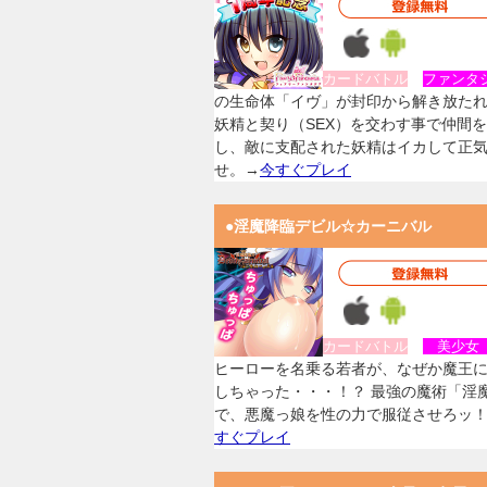
カードバトル
ファンタ
の生命体「イヴ」が封印から解き放た
妖精と契り（SEX）を交わす事で仲間
し、敵に支配された妖精はイカして正
せ。→
今すぐプレイ
●淫魔降臨デビル☆カーニバル
カードバトル
美少
ヒーローを名乗る若者が、なぜか魔王
しちゃった・・・！？ 最強の魔術「淫
で、悪魔っ娘を性の力で服従させろッ
すぐプレイ