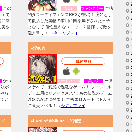
この
本格
女
SLG
ファンタジー
、全て
的タワーディフェンスRPGが登場！ 突如とし
島に散
て復活した魔物の軍団に国を滅ぼされた王子
る美少
となって 個性豊かなユニットを指揮して敵を
迎え撃て！ →
今すぐプレイ
●淫妖蟲
かつ
一番
女
カードバトル
美少女
残りが
スケベで、変態で過激なゲーム！ ソーシャル
族やら
ゲーム用にリメイクされた､あの伝説のゲーム
してい
淫妖蟲が遂に登場！ 本格エロカードバトル＋
ご褒美ノベル！→
今すぐプレイ
ニメ
●Lord of Walkure ～X指定～