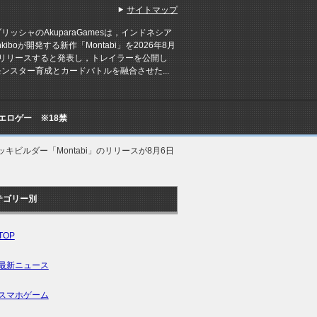
サイトマップ
ッシャのAkuparaGamesは，インドネシア
nkiboが開発する新作「Montabi」を2026年8月
にリリースすると発表し，トレイラーを公開し
ンスター育成とカードバトルを融合させた...
Cエロゲー ※18禁
ビルダー「Montabi」のリリースが8月6日
テゴリー別
TOP
最新ニュース
スマホゲーム