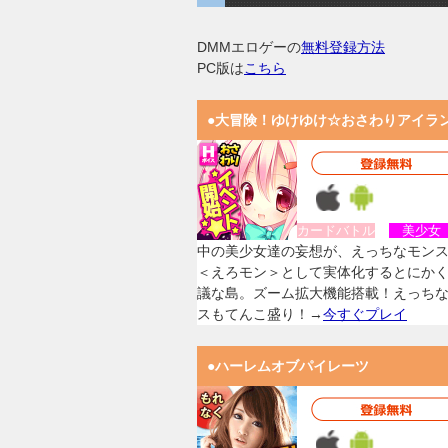
DMMエロゲーの
無料登録方法
PC版は
こちら
●大冒険！ゆけゆけ☆おさわりアイラ
カードバトル
美少
中の美少女達の妄想が、えっちなモン
＜えろモン＞として実体化するとにか
議な島。ズーム拡大機能搭載！えっち
スもてんこ盛り！→
今すぐプレイ
●ハーレムオブパイレーツ