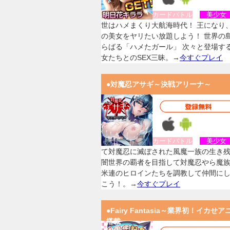
カードバトル
美少
世はハメまくり大航海時代！ 王になり
の美女をヤリたい放題しよう！ 世界の
らばる「ハメたガール」 次々と登場す
女たちとのSEX三昧。→
今すぐプレイ
●対魔忍アサギ～決戦アリーナ～
カードバトル
美少
て対魔忍に滅ぼされた風魔一族の生き
闇世界の覇者を目指して対魔忍やら魔
米連のヒロインたちを調教して仲間に
こう！。→
今すぐプレイ
●Fairy Fantasia～業界初！イカせア
搭載