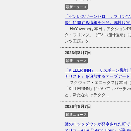
最新ニュース
「ゼンレスゾーンゼロ」，フリンツ
奈）に関する情報を公開。属性は電
HoYoverseは本日，アクショ
タ・フリンツ」（CV：植田佳奈）
ンツ工房」を...
2026年8月7日
最新ニュース
「KILLER INN」，リスポーン
ナリスト」を追加するアップデート
スクウェア・エニックスは本日（20
「KILLERINN」について，パッチ
と，新たなキャラクタ...
2026年8月7日
最新ニュース
謎のロックダウンが発令された町で
スリラーADV「Static Hour」が発