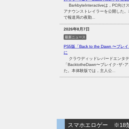
BarkbyteInteractiveは，P
アナウンストレイラーを公開した。
で報道局の夜勤...
2026年8月7日
最新ニュース
PS5版「Back to the Dawn 
に
クラウディッドレパードエンタテイン
「BacktotheDawn〜ブレイク･
た。本体験版では，主人公...
スマホエロゲー ※18