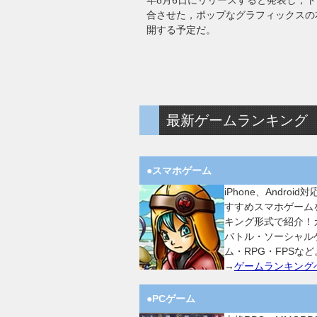
年8月6日にリリースすると発表し，
合させた，ポップなグラフィックスの本作
開する予定だ。
最新ゲームランキング
●スマホゲーム
iPhone、Android
すすめスマホゲーム
キング形式で紹介！
バトル・ソーシャル
ム・RPG・FPSなど
→
ゲームランキング
●PCゲーム