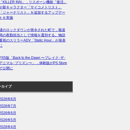
「KILLER INN」，リスポーン機能「復活」
や新キャラクター「サイコメトリスト」
「ジャーナリスト」を追加するアップデー
トを実施
謎のロックダウンが発令された町で，報道
局の夜勤担当として情報を選別する。物語
重視のスリラーADV「Static Hour」が発表
に
PS5版「Back to the Dawn 〜ブレイク･ザ･
アニマル･プリズン〜」，体験版がPS Store
で公開に
ーカイブ
2026年8月
2026年7月
2026年6月
2026年5月
2026年4月