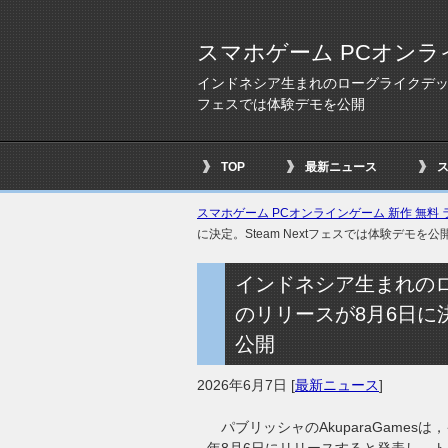
スマホゲーム PCオンラ
インドネシア生まれのローグライクデッキビル
フェスでは体験デモを公開
TOP
最新ニュース
スマホゲーム PCオンラインゲーム 新作 無料 ラ
に決定。Steam Nextフェスでは体験デモを公
インドネシア生まれのロ
のリリースが8月6日に決
公開
2026年6月7日
[
最新ニュース
]
パブリッシャのAkuparaGamesは，