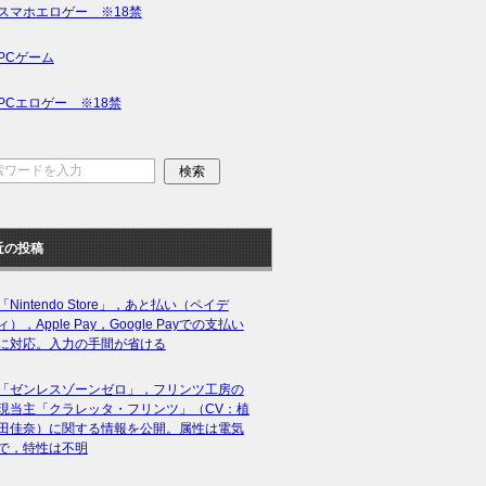
スマホエロゲー ※18禁
PCゲーム
PCエロゲー ※18禁
近の投稿
「Nintendo Store」，あと払い（ペイデ
ィ），Apple Pay，Google Payでの支払い
に対応。入力の手間が省ける
「ゼンレスゾーンゼロ」，フリンツ工房の
現当主「クラレッタ・フリンツ」（CV：植
田佳奈）に関する情報を公開。属性は電気
で，特性は不明