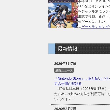
本格RPG・MMORP
FPSなどオンライン
をジャンル別にラン
形式で掲載。新作・
めゲームはこれだ！
→
ゲームランキング
最新情報
2026年8月7日
最新ニュース
「Nintendo Store」，あと払い（
力の手間が省ける
任天堂は本日（2026年8月7日），同
たに3つの支払い方法が利用可能に
い（ペイデ...
2026年8月7日