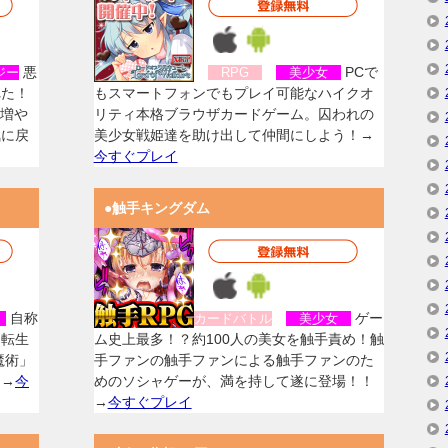
悪
PCで
ジー
RPG
美少女
れた！
もスマートフォンでもプレイ可能なハイクオ
を増や
リティ本格ブラウザカードゲーム。囚われの
気に戻
美少女戦姫達を助け出して仲間にしよう！→
今すぐプレイ
●触手キングダム
自称
ゲー
女
カードバトル
美少女
に転生
ム史上最多！？約100人の美女を触手責め！触
魔術」
手ファンの触手ファンによる触手ファンのた
！→
今
めのソシャゲーが、満を持して遂に登場！！
→
今すぐプレイ