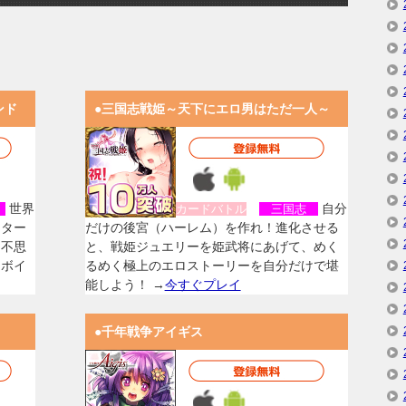
ンド
●三国志戦姫～天下にエロ男はただ一人～
世界
自分
女
カードバトル
三国志
スター
だけの後宮（ハーレム）を作れ！進化させる
く不思
と、戦姫ジュエリーを姫武将にあげて、めく
なボイ
るめく極上のエロストーリーを自分だけで堪
能しよう！ →
今すぐプレイ
●千年戦争アイギス