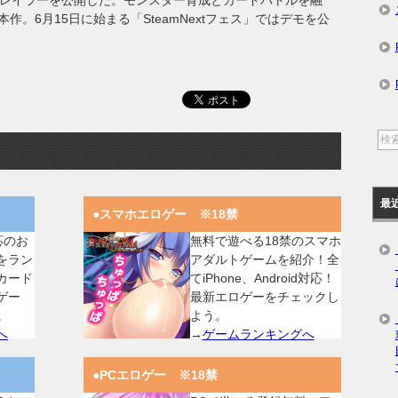
トレイラーを公開した。モンスター育成とカードバトルを融
。6月15日に始まる「SteamNextフェス」ではデモを公
最
●スマホエロゲー ※18禁
対応のお
無料で遊べる18禁のスマホ
をラン
アダルトゲームを紹介！全
カード
てiPhone、Android対応！
ゲー
最新エロゲーをチェックし
。
よう。
へ
→
ゲームランキングへ
●PCエロゲー ※18禁