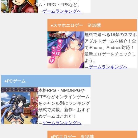
ム・RPG・FPSなど。
→
ゲームランキングへ
●スマホエロゲー ※18禁
無料で遊べる18禁のスマホ
アダルトゲームを紹介！全
てiPhone、Android対応！
最新エロゲーをチェックし
よう。
→
ゲームランキングへ
●PCゲーム
本格RPG・MMORPGや
FPSなどオンラインゲーム
をジャンル別にランキング
形式で掲載。新作・おすす
めゲームはこれだ！
→
ゲームランキングへ
●PCエロゲー ※18禁