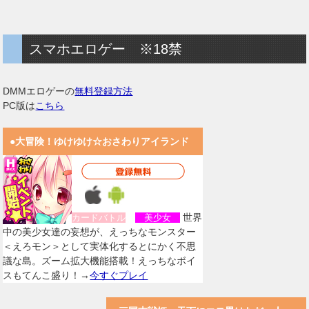
スマホエロゲー ※18禁
DMMエロゲーの
無料登録方法
PC版は
こちら
●大冒険！ゆけゆけ☆おさわりアイランド
世界
カードバトル
美少女
中の美少女達の妄想が、えっちなモンスター
＜えろモン＞として実体化するとにかく不思
議な島。ズーム拡大機能搭載！えっちなボイ
スもてんこ盛り！→
今すぐプレイ