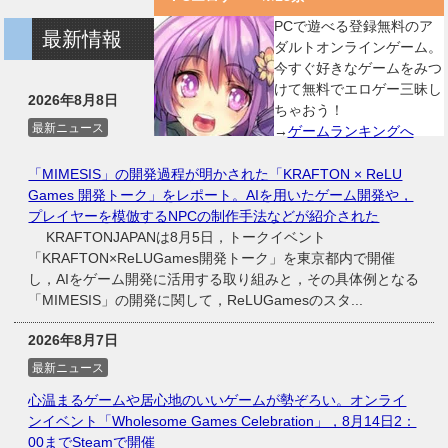
PCで遊べる登録無料のア
最新情報
ダルトオンラインゲーム。
今すぐ好きなゲームをみつ
けて無料でエロゲー三昧し
2026年8月8日
ちゃおう！
最新ニュース
→
ゲームランキングへ
「MIMESIS」の開発過程が明かされた「KRAFTON × ReLU
Games 開発トーク」をレポート。AIを用いたゲーム開発や，
プレイヤーを模倣するNPCの制作手法などが紹介された
KRAFTONJAPANは8月5日，トークイベント
「KRAFTON×ReLUGames開発トーク」を東京都内で開催
し，AIをゲーム開発に活用する取り組みと，その具体例となる
「MIMESIS」の開発に関して，ReLUGamesのスタ...
2026年8月7日
最新ニュース
心温まるゲームや居心地のいいゲームが勢ぞろい。オンライ
ンイベント「Wholesome Games Celebration」，8月14日2：
00までSteamで開催