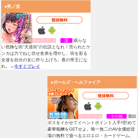
●男ノ頂
眠らな
カードバトル
漢
い危険な街“天道街”の伝説となれ！売られたケ
ンカは力でねじ伏せ舎弟を増やし、街を彩る
女達を自分の女に作り上げろ。夜の帝王にな
れ。→
今すぐプレイ
●ガールズ・ヘルファイア
麗奴
カードバトル
その他
ボスをイかせてイベントポイント入手!!貯めて
豪華報酬をGETせよ。唯一無二のAV女優総登
場の無料で遊べるエロエロ・カードゲーム。