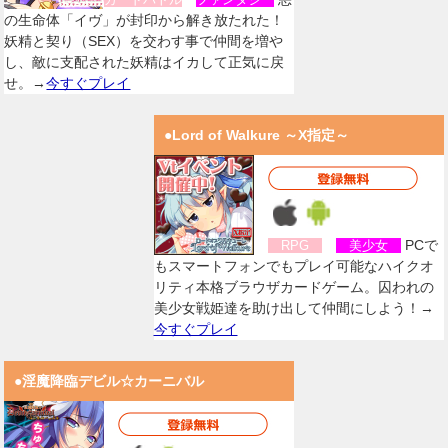
の生命体「イヴ」が封印から解き放たれた！
妖精と契り（SEX）を交わす事で仲間を増や
し、敵に支配された妖精はイカして正気に戻
せ。→
今すぐプレイ
●Lord of Walkure ～X指定～
PCで
RPG
美少女
もスマートフォンでもプレイ可能なハイクオ
リティ本格ブラウザカードゲーム。囚われの
美少女戦姫達を助け出して仲間にしよう！→
今すぐプレイ
●淫魔降臨デビル☆カーニバル