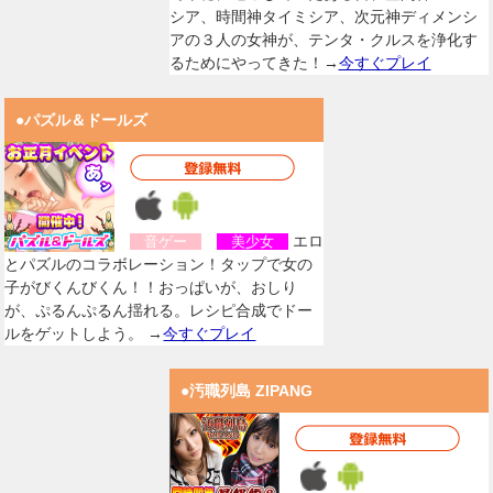
シア、時間神タイミシア、次元神ディメンシ
アの３人の女神が、テンタ・クルスを浄化す
るためにやってきた！→
今すぐプレイ
●パズル＆ドールズ
エロ
音ゲー
美少女
とパズルのコラボレーション！タップで女の
子がびくんびくん！！おっぱいが、おしり
が、ぷるんぷるん揺れる。レシピ合成でドー
ルをゲットしよう。 →
今すぐプレイ
●汚職列島 ZIPANG