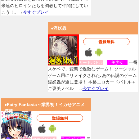
米連のヒロインたちを調教して仲間にしてい
こう！。→
今すぐプレイ
●淫妖蟲
一番
カードバトル
美少女
スケベで、変態で過激なゲーム！ ソーシャル
ゲーム用にリメイクされた､あの伝説のゲーム
淫妖蟲が遂に登場！ 本格エロカードバトル＋
ご褒美ノベル！→
今すぐプレイ
●Fairy Fantasia～業界初！イカせアニメ
搭載
悪
カードバトル
ファンタジー