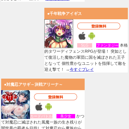
●千年戦争アイギス
本格
SLG
ファンタジー
的タワーディフェンスRPGが登場！ 突如とし
て復活した魔物の軍団に国を滅ぼされた王子
となって 個性豊かなユニットを指揮して敵を
迎え撃て！ →
今すぐプレイ
●対魔忍アサギ～決戦アリーナ～
かつ
カードバトル
美少女
て対魔忍に滅ぼされた風魔一族の生き残りが
闇世界の覇者を目指して対魔忍やら魔族やら