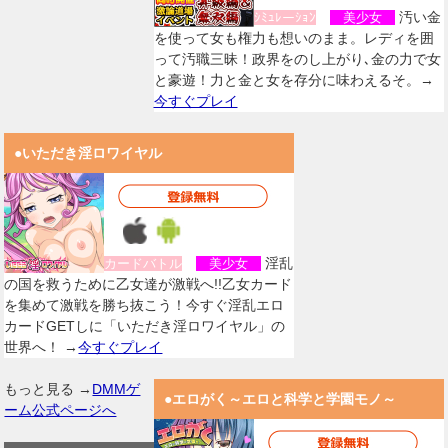
汚い金
ｼﾐｭﾚーｼｮﾝ
美少女
を使って女も権力も想いのまま。レディを囲
って汚職三昧！政界をのし上がり､金の力で女
と豪遊！力と金と女を存分に味わえるそ。→
今すぐプレイ
●いただき淫ロワイヤル
淫乱
カードバトル
美少女
の国を救うために乙女達が激戦へ!!乙女カード
を集めて激戦を勝ち抜こう！今すぐ淫乱エロ
カードGETしに「いただき淫ロワイヤル」の
世界へ！ →
今すぐプレイ
もっと見る →
DMMゲ
●エロがく～エロと科学と学園モノ～
ーム公式ページへ