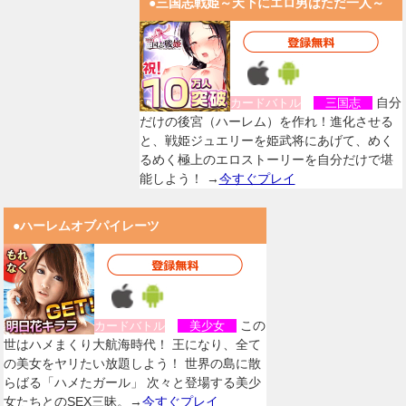
●三国志戦姫～天下にエロ男はただ一人～
自分
カードバトル
三国志
だけの後宮（ハーレム）を作れ！進化させる
と、戦姫ジュエリーを姫武将にあげて、めく
るめく極上のエロストーリーを自分だけで堪
能しよう！ →
今すぐプレイ
●ハーレムオブパイレーツ
この
カードバトル
美少女
世はハメまくり大航海時代！ 王になり、全て
の美女をヤリたい放題しよう！ 世界の島に散
らばる「ハメたガール」 次々と登場する美少
女たちとのSEX三昧。→
今すぐプレイ