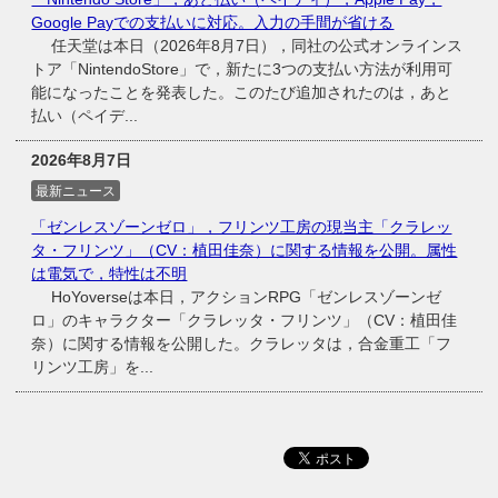
Google Payでの支払いに対応。入力の手間が省ける
任天堂は本日（2026年8月7日），同社の公式オンラインス
トア「NintendoStore」で，新たに3つの支払い方法が利用可
能になったことを発表した。このたび追加されたのは，あと
払い（ペイデ...
2026年8月7日
最新ニュース
「ゼンレスゾーンゼロ」，フリンツ工房の現当主「クラレッ
タ・フリンツ」（CV：植田佳奈）に関する情報を公開。属性
は電気で，特性は不明
HoYoverseは本日，アクションRPG「ゼンレスゾーンゼ
ロ」のキャラクター「クラレッタ・フリンツ」（CV：植田佳
奈）に関する情報を公開した。クラレッタは，合金重工「フ
リンツ工房」を...