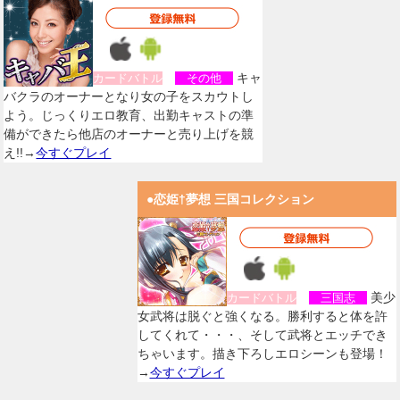
キャ
カードバトル
その他
バクラのオーナーとなり女の子をスカウトし
よう。じっくりエロ教育、出勤キャストの準
備ができたら他店のオーナーと売り上げを競
え!!→
今すぐプレイ
●恋姫†夢想 三国コレクション
美少
カードバトル
三国志
女武将は脱ぐと強くなる。勝利すると体を許
してくれて・・・、そして武将とエッチでき
ちゃいます。描き下ろしエロシーンも登場！
→
今すぐプレイ