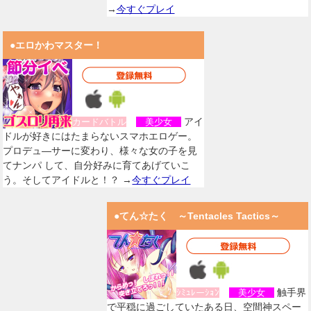
→
今すぐプレイ
●エロかわマスター！
アイ
カードバトル
美少女
ドルが好きにはたまらないスマホエロゲー。
プロデュ―サーに変わり、様々な女の子を見
てナンパ して、自分好みに育てあげていこ
う。そしてアイドルと！？ →
今すぐプレイ
●てん☆たく ～Tentacles Tactics～
触手界
ｼﾐｭﾚーｼｮﾝ
美少女
で平穏に過ごしていたある日、空間神スペー