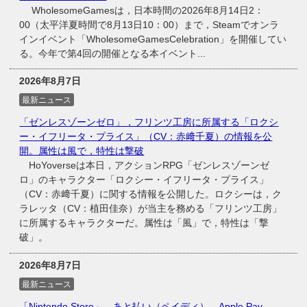
WholesomeGamesは，日本時間の2026年8月14日2：
00（太平洋夏時間で8月13日10：00）まで，Steamでオンラ
インイベント「WholesomeGamesCelebration」を開催してい
る。今年で第4回の開催となる本イベント...
2026年8月7日
最新ニュース
「ゼンレスゾーンゼロ」，フリンツ工房に所属する「ロクシ
ー・イフリータ・プライス」（CV：赤﨑千夏）の情報を公
開。属性は風で，特性は撃破
HoYoverseは本日，アクションRPG「ゼンレスゾーンゼ
ロ」のキャラクター「ロクシー・イフリータ・プライス」
（CV：赤﨑千夏）に関する情報を公開した。ロクシーは，ク
ラレッタ（CV：植田佳奈）が当主を務める「フリンツ工房」
に所属するキャラクターだ。属性は「風」で，特性は「撃
破」。
2026年8月7日
最新ニュース
「Nintendo Store」，あと払い（ペイディ），Apple Pay，