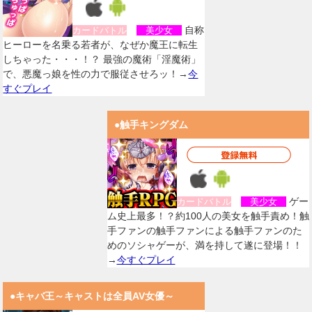
自称
カードバトル
美少女
ヒーローを名乗る若者が、なぜか魔王に転生
しちゃった・・・！？ 最強の魔術「淫魔術」
で、悪魔っ娘を性の力で服従させろッ！→
今
すぐプレイ
●触手キングダム
ゲー
カードバトル
美少女
ム史上最多！？約100人の美女を触手責め！触
手ファンの触手ファンによる触手ファンのた
めのソシャゲーが、満を持して遂に登場！！
→
今すぐプレイ
●キャバ王～キャストは全員AV女優～