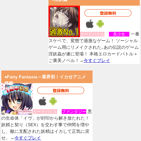
一番
カードバトル
美少女
スケベで、変態で過激なゲーム！ ソーシャル
ゲーム用にリメイクされた､あの伝説のゲーム
淫妖蟲が遂に登場！ 本格エロカードバトル＋
ご褒美ノベル！→
今すぐプレイ
●Fairy Fantasia～業界初！イカせアニメ
搭載
悪
カードバトル
ファンタジー
の生命体「イヴ」が封印から解き放たれた！
妖精と契り（SEX）を交わす事で仲間を増や
し、敵に支配された妖精はイカして正気に戻
せ。→
今すぐプレイ