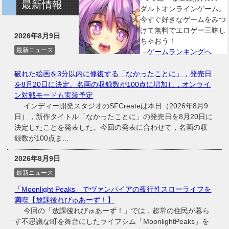
最新情報
ダルトオンラインゲーム。
今すぐ好きなゲームをみつ
けて無料でエロゲー三昧し
2026年8月9日
ちゃおう！
最新ニュース
→
ゲームランキングへ
破れた絵画を3分以内に修復する「なかったことに」，発売日
を8月20日に決定。名画の収録数が100点に増加し，オンライ
ン対戦モードも実装予定
インディー開発スタジオのSFCreateは本日（2026年8月9
日），新作タイトル「なかったことに」の発売日を8月20日に
決定したことを発表した。今回の発表に合わせて，名画の収
録数が100点ま...
2026年8月9日
最新ニュース
「Moonlight Peaks」でヴァンパイアの夜行性スローライフを
満喫【放課後れびゅあーず！】
今回の「放課後れびゅあーず！」では，超常の住民が暮ら
す不思議な町を舞台にしたライフシム「MoonlightPeaks」を