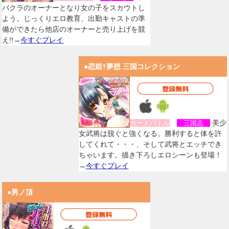
バクラのオーナーとなり女の子をスカウトし
よう。じっくりエロ教育、出勤キャストの準
備ができたら他店のオーナーと売り上げを競
え!!→
今すぐプレイ
●恋姫†夢想 三国コレクション
美少
カードバトル
三国志
女武将は脱ぐと強くなる。勝利すると体を許
してくれて・・・、そして武将とエッチでき
ちゃいます。描き下ろしエロシーンも登場！
→
今すぐプレイ
●男ノ頂