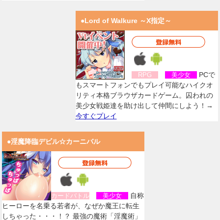
●Lord of Walkure ～X指定～
PCで
RPG
美少女
もスマートフォンでもプレイ可能なハイクオ
リティ本格ブラウザカードゲーム。囚われの
美少女戦姫達を助け出して仲間にしよう！→
今すぐプレイ
●淫魔降臨デビル☆カーニバル
自称
カードバトル
美少女
ヒーローを名乗る若者が、なぜか魔王に転生
しちゃった・・・！？ 最強の魔術「淫魔術」