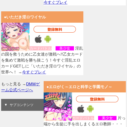
今すぐプレイ
●いただき淫ロワイヤル
淫乱
カードバトル
美少女
の国を救うために乙女達が激戦へ!!乙女カード
を集めて激戦を勝ち抜こう！今すぐ淫乱エロ
カードGETしに「いただき淫ロワイヤル」の
世界へ！ →
今すぐプレイ
もっと見る →
DMMゲ
●エロがく～エロと科学と学園モノ～
ーム公式ページへ
サブコンテンツ
片っ
カードバトル
美少女
端から生徒に手を出しまくるエロ教師・・・