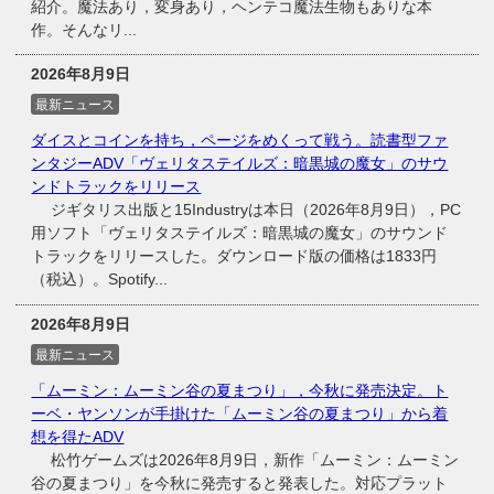
紹介。魔法あり，変身あり，ヘンテコ魔法生物もありな本
作。そんなリ...
2026年8月9日
最新ニュース
ダイスとコインを持ち，ページをめくって戦う。読書型ファ
ンタジーADV「ヴェリタステイルズ：暗黒城の魔女」のサウ
ンドトラックをリリース
ジギタリス出版と15Industryは本日（2026年8月9日），PC
用ソフト「ヴェリタステイルズ：暗黒城の魔女」のサウンド
トラックをリリースした。ダウンロード版の価格は1833円
（税込）。Spotify...
2026年8月9日
最新ニュース
「ムーミン：ムーミン谷の夏まつり」，今秋に発売決定。ト
ーベ・ヤンソンが手掛けた「ムーミン谷の夏まつり」から着
想を得たADV
松竹ゲームズは2026年8月9日，新作「ムーミン：ムーミン
谷の夏まつり」を今秋に発売すると発表した。対応プラット