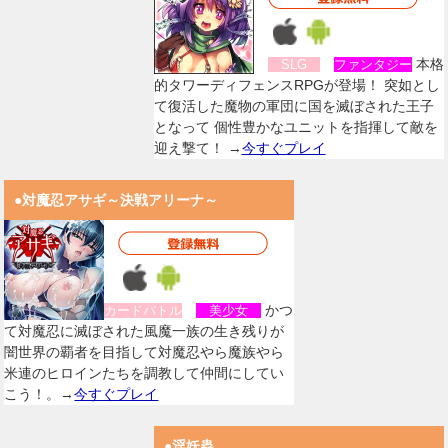
本格
SLG
ファンタジー
的タワーディフェンスRPGが登場！ 突如とし
て復活した魔物の軍団に国を滅ぼされた王子
となって 個性豊かなユニットを指揮して敵を
迎え撃て！ →
今すぐプレイ
●対魔忍アサギ～決戦アリーナ～
かつ
カードバトル
美少女
て対魔忍に滅ぼされた風魔一族の生き残りが
闇世界の覇者を目指して対魔忍やら魔族やら
米連のヒロインたちを調教して仲間にしてい
こう！。→
今すぐプレイ
●淫妖蟲