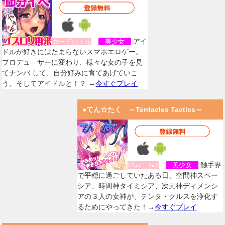
アイ
カードバトル
美少女
ドルが好きにはたまらないスマホエロゲー。
プロデュ―サーに変わり、様々な女の子を見
てナンパ して、自分好みに育てあげていこ
う。そしてアイドルと！？ →
今すぐプレイ
●てん☆たく ～Tentacles Tactics～
触手界
ｼﾐｭﾚーｼｮﾝ
美少女
で平穏に過ごしていたある日、空間神スペー
シア、時間神タイミシア、次元神ディメンシ
アの３人の女神が、テンタ・クルスを浄化す
るためにやってきた！→
今すぐプレイ