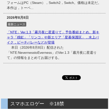
フォームはPC（Steam），Switch2，Switch。価格は未定だ。
本作は，トーベ...
2026年8月8日
最新ニュース
「NTE」Ver.1.3「霧月夜に星還りて」予告番組まとめ。新キ
ャラ「残虹」「リンコ」や新エリア「星暮保護区」，水上バ
イク，ビーチバレーなどが登場
本日（2026年8月8日）配信された
「NTE:NevernesstoEverness」のVer.1.3「霧月夜に星還り
て」の情報をまとめてお届けする。
スマホエロゲー ※18禁