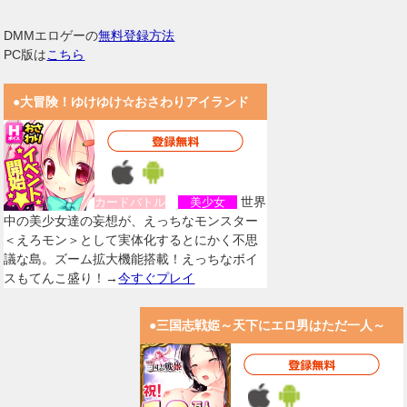
DMMエロゲーの
無料登録方法
PC版は
こちら
●大冒険！ゆけゆけ☆おさわりアイランド
世界
カードバトル
美少女
中の美少女達の妄想が、えっちなモンスター
＜えろモン＞として実体化するとにかく不思
議な島。ズーム拡大機能搭載！えっちなボイ
スもてんこ盛り！→
今すぐプレイ
●三国志戦姫～天下にエロ男はただ一人～