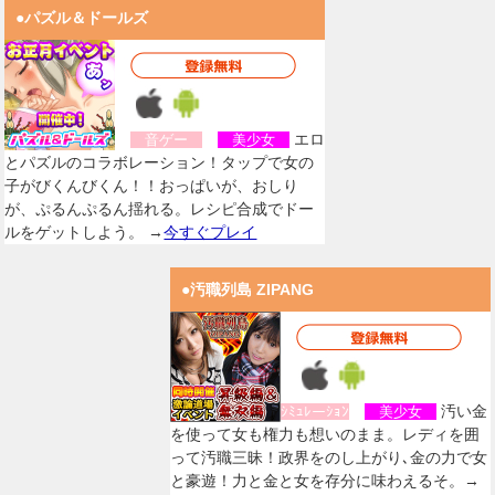
●パズル＆ドールズ
エロ
音ゲー
美少女
とパズルのコラボレーション！タップで女の
子がびくんびくん！！おっぱいが、おしり
が、ぷるんぷるん揺れる。レシピ合成でドー
ルをゲットしよう。 →
今すぐプレイ
●汚職列島 ZIPANG
汚い金
ｼﾐｭﾚーｼｮﾝ
美少女
を使って女も権力も想いのまま。レディを囲
って汚職三昧！政界をのし上がり､金の力で女
と豪遊！力と金と女を存分に味わえるそ。→