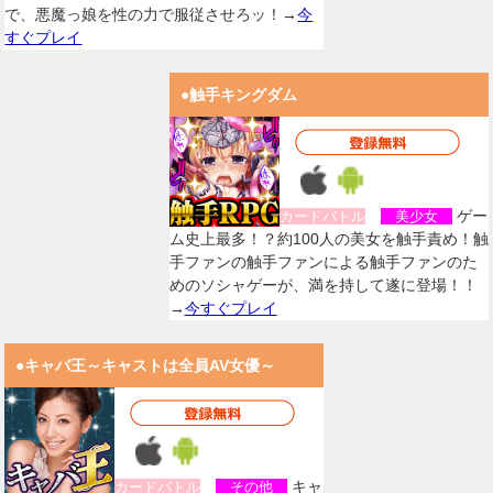
で、悪魔っ娘を性の力で服従させろッ！→
今
すぐプレイ
●触手キングダム
ゲー
カードバトル
美少女
ム史上最多！？約100人の美女を触手責め！触
手ファンの触手ファンによる触手ファンのた
めのソシャゲーが、満を持して遂に登場！！
→
今すぐプレイ
●キャバ王～キャストは全員AV女優～
キャ
カードバトル
その他