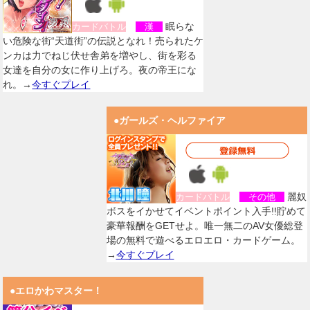
眠らな
カードバトル
漢
い危険な街“天道街”の伝説となれ！売られたケ
ンカは力でねじ伏せ舎弟を増やし、街を彩る
女達を自分の女に作り上げろ。夜の帝王にな
れ。→
今すぐプレイ
●ガールズ・ヘルファイア
麗奴
カードバトル
その他
ボスをイかせてイベントポイント入手!!貯めて
豪華報酬をGETせよ。唯一無二のAV女優総登
場の無料で遊べるエロエロ・カードゲーム。
→
今すぐプレイ
●エロかわマスター！