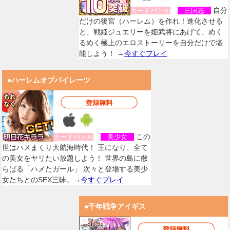
自分
カードバトル
三国志
だけの後宮（ハーレム）を作れ！進化させる
と、戦姫ジュエリーを姫武将にあげて、めく
るめく極上のエロストーリーを自分だけで堪
能しよう！ →
今すぐプレイ
●ハーレムオブパイレーツ
この
カードバトル
美少女
世はハメまくり大航海時代！ 王になり、全て
の美女をヤリたい放題しよう！ 世界の島に散
らばる「ハメたガール」 次々と登場する美少
女たちとのSEX三昧。→
今すぐプレイ
●千年戦争アイギス