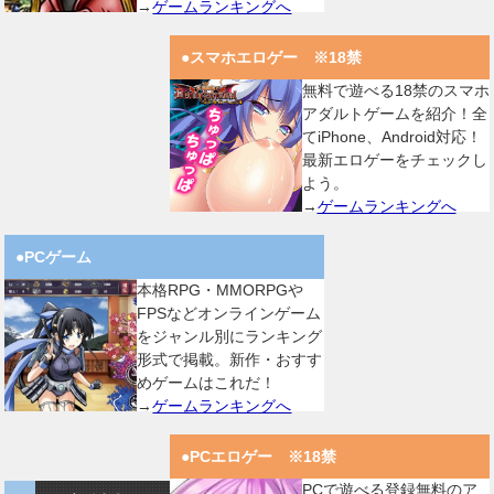
→
ゲームランキングへ
●スマホエロゲー ※18禁
無料で遊べる18禁のスマホ
アダルトゲームを紹介！全
てiPhone、Android対応！
最新エロゲーをチェックし
よう。
→
ゲームランキングへ
●PCゲーム
本格RPG・MMORPGや
FPSなどオンラインゲーム
をジャンル別にランキング
形式で掲載。新作・おすす
めゲームはこれだ！
→
ゲームランキングへ
●PCエロゲー ※18禁
PCで遊べる登録無料のア