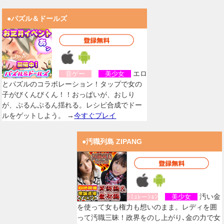
●パズル＆ドールズ
エロ
音ゲー
美少女
とパズルのコラボレーション！タップで女の
子がびくんびくん！！おっぱいが、おしり
が、ぷるんぷるん揺れる。レシピ合成でドー
ルをゲットしよう。 →
今すぐプレイ
●汚職列島 ZIPANG
汚い金
ｼﾐｭﾚーｼｮﾝ
美少女
を使って女も権力も想いのまま。レディを囲
って汚職三昧！政界をのし上がり､金の力で女