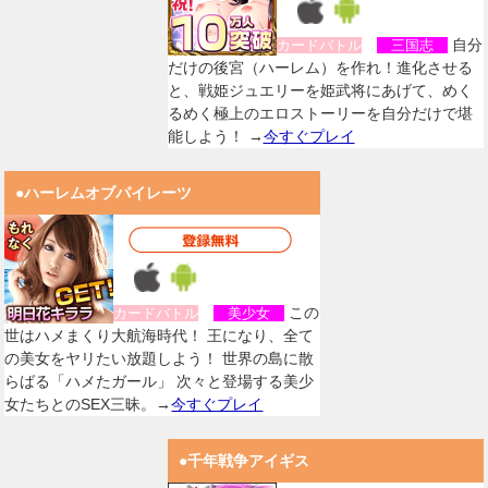
自分
カードバトル
三国志
だけの後宮（ハーレム）を作れ！進化させる
と、戦姫ジュエリーを姫武将にあげて、めく
るめく極上のエロストーリーを自分だけで堪
能しよう！ →
今すぐプレイ
●ハーレムオブパイレーツ
この
カードバトル
美少女
世はハメまくり大航海時代！ 王になり、全て
の美女をヤリたい放題しよう！ 世界の島に散
らばる「ハメたガール」 次々と登場する美少
女たちとのSEX三昧。→
今すぐプレイ
●千年戦争アイギス