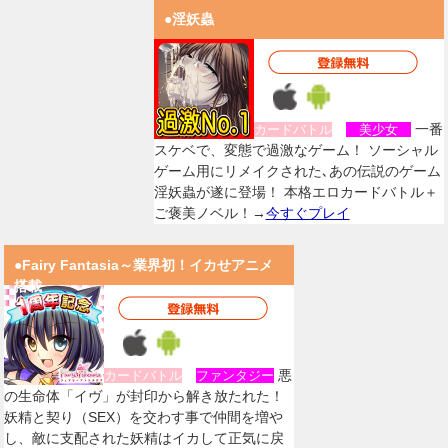
●淫妖蟲
一番
カードバトル
美少女
スケベで、変態で過激なゲーム！ ソーシャル
ゲーム用にリメイクされた､あの伝説のゲーム
淫妖蟲が遂に登場！ 本格エロカードバトル＋
ご褒美ノベル！→
今すぐプレイ
●Fairy Fantasia～業界初！イカせアニメ
搭載
悪
カードバトル
ファンタジー
の生命体「イヴ」が封印から解き放たれた！
妖精と契り（SEX）を交わす事で仲間を増や
し、敵に支配された妖精はイカして正気に戻