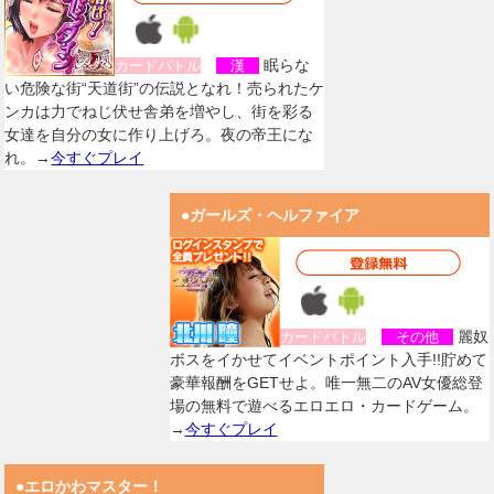
眠らな
カードバトル
漢
い危険な街“天道街”の伝説となれ！売られたケ
ンカは力でねじ伏せ舎弟を増やし、街を彩る
女達を自分の女に作り上げろ。夜の帝王にな
れ。→
今すぐプレイ
●ガールズ・ヘルファイア
麗奴
カードバトル
その他
ボスをイかせてイベントポイント入手!!貯めて
豪華報酬をGETせよ。唯一無二のAV女優総登
場の無料で遊べるエロエロ・カードゲーム。
→
今すぐプレイ
●エロかわマスター！