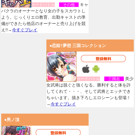
キャ
カードバトル
その他
バクラのオーナーとなり女の子をスカウトし
よう。じっくりエロ教育、出勤キャストの準
備ができたら他店のオーナーと売り上げを競
え!!→
今すぐプレイ
●恋姫†夢想 三国コレクション
美少
カードバトル
三国志
女武将は脱ぐと強くなる。勝利すると体を許
してくれて・・・、そして武将とエッチでき
ちゃいます。描き下ろしエロシーンも登場！
→
今すぐプレイ
●男ノ頂