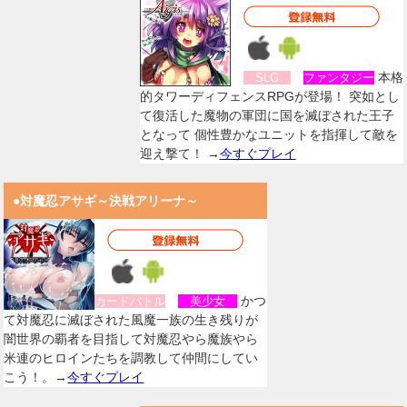
本格
SLG
ファンタジー
的タワーディフェンスRPGが登場！ 突如とし
て復活した魔物の軍団に国を滅ぼされた王子
となって 個性豊かなユニットを指揮して敵を
迎え撃て！ →
今すぐプレイ
●対魔忍アサギ～決戦アリーナ～
かつ
カードバトル
美少女
て対魔忍に滅ぼされた風魔一族の生き残りが
闇世界の覇者を目指して対魔忍やら魔族やら
米連のヒロインたちを調教して仲間にしてい
こう！。→
今すぐプレイ