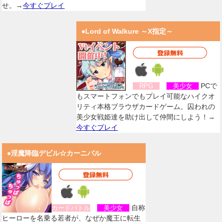
せ。→
今すぐプレイ
●Lord of Walkure ～X指定～
PCで
RPG
美少女
もスマートフォンでもプレイ可能なハイクオ
リティ本格ブラウザカードゲーム。囚われの
美少女戦姫達を助け出して仲間にしよう！→
今すぐプレイ
●淫魔降臨デビル☆カーニバル
自称
カードバトル
美少女
ヒーローを名乗る若者が、なぜか魔王に転生