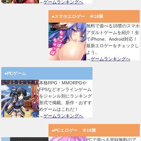
→
ゲームランキングへ
●スマホエロゲー ※18禁
無料で遊べる18禁のスマホ
アダルトゲームを紹介！全
てiPhone、Android対応！
最新エロゲーをチェックし
よう。
→
ゲームランキングへ
●PCゲーム
本格RPG・MMORPGや
FPSなどオンラインゲーム
をジャンル別にランキング
形式で掲載。新作・おすす
めゲームはこれだ！
→
ゲームランキングへ
●PCエロゲー ※18禁
PCで遊べる登録無料のア