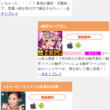
しちゃった・・・！？ 最強の魔術「淫魔術」
で、悪魔っ娘を性の力で服従させろッ！→
今
すぐプレイ
●触手キングダム
ゲー
カードバトル
美少女
ム史上最多！？約100人の美女を触手責め！触
手ファンの触手ファンによる触手ファンのた
めのソシャゲーが、満を持して遂に登場！！
→
今すぐプレイ
●キャバ王～キャストは全員AV女優～