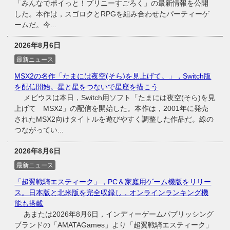
「みんなでポイっと！プリニーすごろく」の最新情報を公開
した。本作は，スゴロクとRPGを組み合わせたパーティーゲ
ームだ。今...
2026年8月6日
最新ニュース
MSX2の名作「たまには夜空(そら)を見上げて。」，Switch版
を配信開始。星と星をつないで星座を描こう
メビウスは本日，Switch用ソフト「たまには夜空(そら)を見
上げて MSX2」の配信を開始した。本作は，2001年に発売
されたMSX2向けタイトルを遊びやすく調整した作品だ。線の
つながってい...
2026年8月6日
最新ニュース
「超翼戦騎エスティーク」，PC＆家庭用ゲーム機版をリリー
ス。日本版と北米版を完全収録し，オンラインランキング機
能も搭載
あまたは2026年8月6日，インディーゲームパブリッシング
ブランドの「AMATAGames」より「超翼戦騎エスティーク」