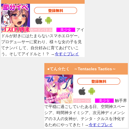
アイ
カードバトル
美少女
ドルが好きにはたまらないスマホエロゲー。
プロデュ―サーに変わり、様々な女の子を見
てナンパ して、自分好みに育てあげていこ
う。そしてアイドルと！？ →
今すぐプレイ
●てん☆たく ～Tentacles Tactics～
触手界
ｼﾐｭﾚーｼｮﾝ
美少女
で平穏に過ごしていたある日、空間神スペー
シア、時間神タイミシア、次元神ディメンシ
アの３人の女神が、テンタ・クルスを浄化す
るためにやってきた！→
今すぐプレイ