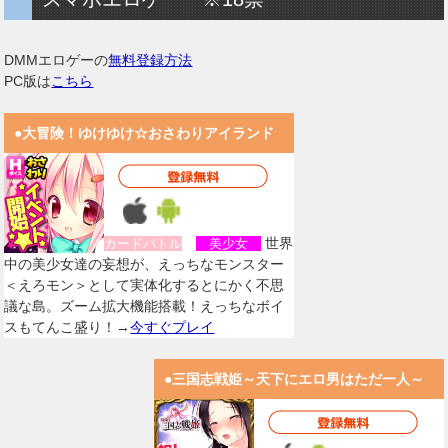
DMMエロゲーの
無料登録方法
PC版は
こちら
●大冒険！ゆけゆけ☆おさわりアイランド
世界
カードバトル
美少女
中の美少女達の妄想が、えっちなモンスター
＜えろモン＞として実体化するとにかく不思
議な島。ズーム拡大機能搭載！えっちなボイ
スもてんこ盛り！→
今すぐプレイ
●三国志戦姫～天下にエロ男はただ一人～