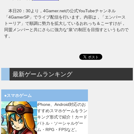
本日20：30より，4Gamer.netの公式YouTubeチャンネル
「4GamerSP」でライブ配信を行います。内容は，「エンバース
トーリア」で順調に勢力を拡大しているおれっち＆こーすけが，
同盟メンバーと共にさらに強力な“泉”の制圧を目指すというもので
す。
最新ゲームランキング
●スマホゲーム
iPhone、Android対応のお
すすめスマホゲームをラン
キング形式で紹介！カード
バトル・ソーシャルゲー
ム・RPG・FPSなど。