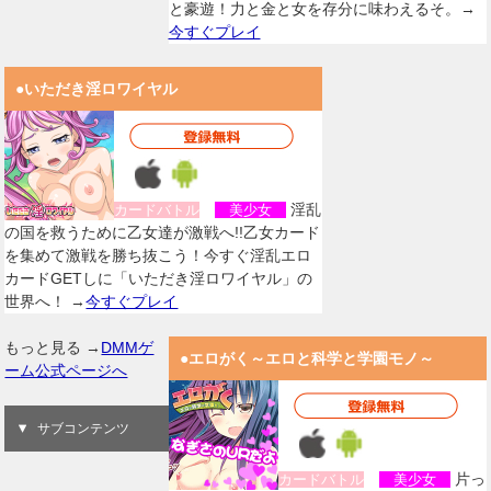
と豪遊！力と金と女を存分に味わえるそ。→
今すぐプレイ
●いただき淫ロワイヤル
淫乱
カードバトル
美少女
の国を救うために乙女達が激戦へ!!乙女カード
を集めて激戦を勝ち抜こう！今すぐ淫乱エロ
カードGETしに「いただき淫ロワイヤル」の
世界へ！ →
今すぐプレイ
もっと見る →
DMMゲ
●エロがく～エロと科学と学園モノ～
ーム公式ページへ
サブコンテンツ
片っ
カードバトル
美少女