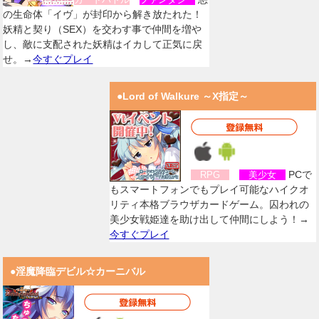
の生命体「イヴ」が封印から解き放たれた！
妖精と契り（SEX）を交わす事で仲間を増や
し、敵に支配された妖精はイカして正気に戻
せ。→
今すぐプレイ
●Lord of Walkure ～X指定～
PCで
RPG
美少女
もスマートフォンでもプレイ可能なハイクオ
リティ本格ブラウザカードゲーム。囚われの
美少女戦姫達を助け出して仲間にしよう！→
今すぐプレイ
●淫魔降臨デビル☆カーニバル