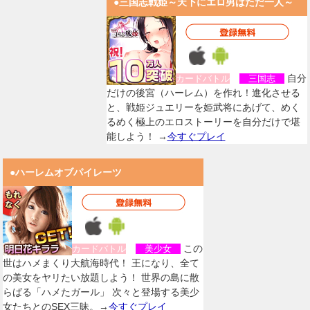
●三国志戦姫～天下にエロ男はただ一人～
自分
カードバトル
三国志
だけの後宮（ハーレム）を作れ！進化させる
と、戦姫ジュエリーを姫武将にあげて、めく
るめく極上のエロストーリーを自分だけで堪
能しよう！ →
今すぐプレイ
●ハーレムオブパイレーツ
この
カードバトル
美少女
世はハメまくり大航海時代！ 王になり、全て
の美女をヤリたい放題しよう！ 世界の島に散
らばる「ハメたガール」 次々と登場する美少
女たちとのSEX三昧。→
今すぐプレイ