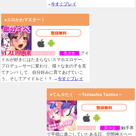
→
今すぐプレイ
●エロかわマスター！
アイ
カードバトル
美少女
ドルが好きにはたまらないスマホエロゲー。
プロデュ―サーに変わり、様々な女の子を見
てナンパ して、自分好みに育てあげていこ
う。そしてアイドルと！？ →
今すぐプレイ
●てん☆たく ～Tentacles Tactics～
触手界
ｼﾐｭﾚーｼｮﾝ
美少女
で平穏に過ごしていたある日、空間神スペー