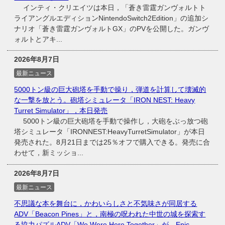
インティ・クリエイツは本日，「蒼き雷霆ガンヴォルトト
ライアングルエディションNintendoSwitch2Edition」の追加シ
ナリオ「蒼き雷霆ガンヴォルトGX」のPVを公開した。ガンヴ
ォルトとアキ...
2026年8月7日
最新ニュース
5000トン級の巨大砲塔を手動で操り，弾道を計算して壊滅的
な一撃を放とう。砲塔シミュレータ「IRON NEST: Heavy
Turret Simulator」，本日発売
5000トン級の巨大砲塔を手動で操作し，大砲をぶっ放つ砲
塔シミュレータ「IRONNEST:HeavyTurretSimulator」が本日
発売された。8月21日までは25％オフで購入できる。発売に合
わせて，新ミッショ...
2026年8月7日
最新ニュース
不思議な本を舞台に，かわいらしさと不気味さが同居する
ADV「Beacon Pines」と，南極の呪われた中世の城を探索す
る協力パズルADV「We Were Here Together」が，Epic