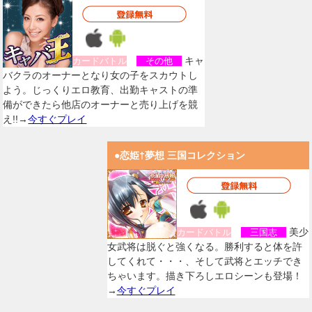
キャ
カードバトル
その他
バクラのオーナーとなり女の子をスカウトし
よう。じっくりエロ教育、出勤キャストの準
備ができたら他店のオーナーと売り上げを競
え!!→
今すぐプレイ
●恋姫†夢想 三国コレクション
美少
カードバトル
三国志
女武将は脱ぐと強くなる。勝利すると体を許
してくれて・・・、そして武将とエッチでき
ちゃいます。描き下ろしエロシーンも登場！
→
今すぐプレイ