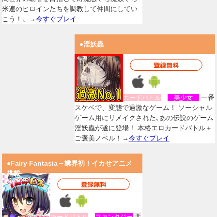
米連のヒロインたちを調教して仲間にしてい
こう！。→
今すぐプレイ
●淫妖蟲
一番
カードバトル
美少女
スケベで、変態で過激なゲーム！ ソーシャル
ゲーム用にリメイクされた､あの伝説のゲーム
淫妖蟲が遂に登場！ 本格エロカードバトル＋
ご褒美ノベル！→
今すぐプレイ
●Fairy Fantasia～業界初！イカせアニメ
搭載
悪
カードバトル
ファンタジー