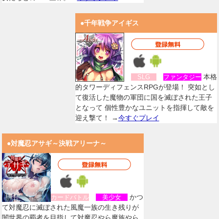
●千年戦争アイギス
本格
SLG
ファンタジー
的タワーディフェンスRPGが登場！ 突如とし
て復活した魔物の軍団に国を滅ぼされた王子
となって 個性豊かなユニットを指揮して敵を
迎え撃て！ →
今すぐプレイ
●対魔忍アサギ～決戦アリーナ～
かつ
カードバトル
美少女
て対魔忍に滅ぼされた風魔一族の生き残りが
闇世界の覇者を目指して対魔忍やら魔族やら