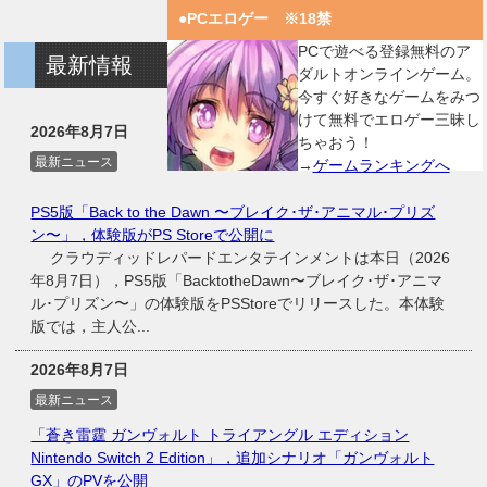
●PCエロゲー ※18禁
PCで遊べる登録無料のア
最新情報
ダルトオンラインゲーム。
今すぐ好きなゲームをみつ
けて無料でエロゲー三昧し
2026年8月7日
ちゃおう！
最新ニュース
→
ゲームランキングへ
PS5版「Back to the Dawn 〜ブレイク･ザ･アニマル･プリズ
ン〜」，体験版がPS Storeで公開に
クラウディッドレパードエンタテインメントは本日（2026
年8月7日），PS5版「BacktotheDawn〜ブレイク･ザ･アニマ
ル･プリズン〜」の体験版をPSStoreでリリースした。本体験
版では，主人公...
2026年8月7日
最新ニュース
「蒼き雷霆 ガンヴォルト トライアングル エディション
Nintendo Switch 2 Edition」，追加シナリオ「ガンヴォルト
GX」のPVを公開