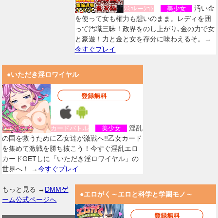
汚い金
ｼﾐｭﾚーｼｮﾝ
美少女
を使って女も権力も想いのまま。レディを囲
って汚職三昧！政界をのし上がり､金の力で女
と豪遊！力と金と女を存分に味わえるそ。→
今すぐプレイ
●いただき淫ロワイヤル
淫乱
カードバトル
美少女
の国を救うために乙女達が激戦へ!!乙女カード
を集めて激戦を勝ち抜こう！今すぐ淫乱エロ
カードGETしに「いただき淫ロワイヤル」の
世界へ！ →
今すぐプレイ
もっと見る →
DMMゲ
●エロがく～エロと科学と学園モノ～
ーム公式ページへ