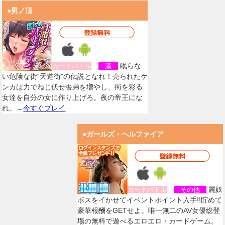
●男ノ頂
眠らな
カードバトル
漢
い危険な街“天道街”の伝説となれ！売られたケ
ンカは力でねじ伏せ舎弟を増やし、街を彩る
女達を自分の女に作り上げろ。夜の帝王にな
れ。→
今すぐプレイ
●ガールズ・ヘルファイア
麗奴
カードバトル
その他
ボスをイかせてイベントポイント入手!!貯めて
豪華報酬をGETせよ。唯一無二のAV女優総登
場の無料で遊べるエロエロ・カードゲーム。