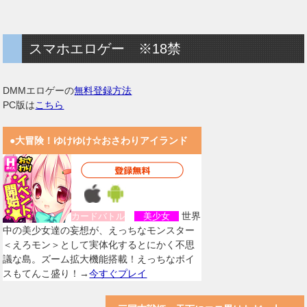
スマホエロゲー ※18禁
DMMエロゲーの
無料登録方法
PC版は
こちら
●大冒険！ゆけゆけ☆おさわりアイランド
世界
カードバトル
美少女
中の美少女達の妄想が、えっちなモンスター
＜えろモン＞として実体化するとにかく不思
議な島。ズーム拡大機能搭載！えっちなボイ
スもてんこ盛り！→
今すぐプレイ