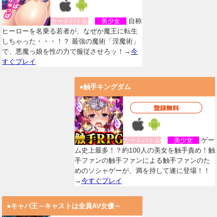
自称
カードバトル
美少女
ヒーローを名乗る若者が、なぜか魔王に転生
しちゃった・・・！？ 最強の魔術「淫魔術」
で、悪魔っ娘を性の力で服従させろッ！→
今
すぐプレイ
●触手キングダム
ゲー
カードバトル
美少女
ム史上最多！？約100人の美女を触手責め！触
手ファンの触手ファンによる触手ファンのた
めのソシャゲーが、満を持して遂に登場！！
→
今すぐプレイ
●キャバ王～キャストは全員AV女優～