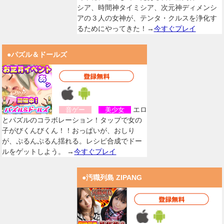
シア、時間神タイミシア、次元神ディメンシ
アの３人の女神が、テンタ・クルスを浄化す
るためにやってきた！→
今すぐプレイ
●パズル＆ドールズ
エロ
音ゲー
美少女
とパズルのコラボレーション！タップで女の
子がびくんびくん！！おっぱいが、おしり
が、ぷるんぷるん揺れる。レシピ合成でドー
ルをゲットしよう。 →
今すぐプレイ
●汚職列島 ZIPANG