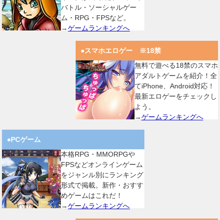
バトル・ソーシャルゲー
ム・RPG・FPSなど。
→
ゲームランキングへ
●スマホエロゲー ※18禁
無料で遊べる18禁のスマホ
アダルトゲームを紹介！全
てiPhone、Android対応！
最新エロゲーをチェックし
よう。
→
ゲームランキングへ
●PCゲーム
本格RPG・MMORPGや
FPSなどオンラインゲーム
をジャンル別にランキング
形式で掲載。新作・おすす
めゲームはこれだ！
→
ゲームランキングへ