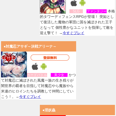
本格
SLG
ファンタジー
的タワーディフェンスRPGが登場！ 突如とし
て復活した魔物の軍団に国を滅ぼされた王子
となって 個性豊かなユニットを指揮して敵を
迎え撃て！ →
今すぐプレイ
●対魔忍アサギ～決戦アリーナ～
かつ
カードバトル
美少女
て対魔忍に滅ぼされた風魔一族の生き残りが
闇世界の覇者を目指して対魔忍やら魔族やら
米連のヒロインたちを調教して仲間にしてい
こう！。→
今すぐプレイ
●淫妖蟲