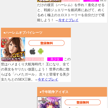
だけの後宮（ハーレム）を作れ！進化させる
と、戦姫ジュエリーを姫武将にあげて、めく
るめく極上のエロストーリーを自分だけで堪
能しよう！ →
今すぐプレイ
●ハーレムオブパイレーツ
この
カードバトル
美少女
世はハメまくり大航海時代！ 王になり、全て
の美女をヤリたい放題しよう！ 世界の島に散
らばる「ハメたガール」 次々と登場する美少
女たちとのSEX三昧。→
今すぐプレイ
●千年戦争アイギス