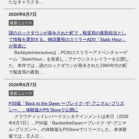
たなキャラクタ...
2026年8月7日
最新ニュース
謎のロックダウンが発令された町で，報道局の夜勤担当とし
て情報を選別する。物語重視のスリラーADV「Static Hour」
が発表に
BarkbyteInteractiveは，PC向けスリラーアドベンチャーゲ
ーム「StaticHour」を発表し，アナウンストレイラーを公開し
た。本作では，謎のロックダウンが発令された1980年代の町
で報道局の夜勤...
2026年8月7日
最新ニュース
PS5版「Back to the Dawn 〜ブレイク･ザ･アニマル･プリズ
ン〜」，体験版がPS Storeで公開に
クラウディッドレパードエンタテインメントは本日（2026
年8月7日），PS5版「BacktotheDawn〜ブレイク･ザ･アニマ
ル･プリズン〜」の体験版をPSStoreでリリースした。本体験
版では，主人公...