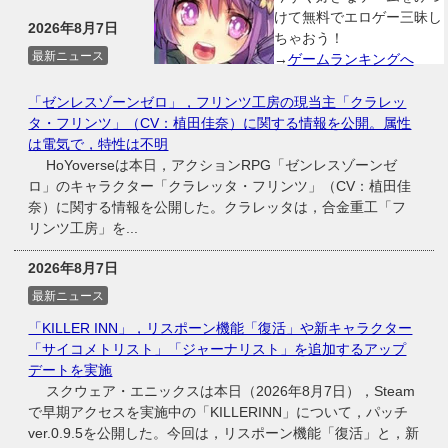
けて無料でエロゲー三昧し
2026年8月7日
ちゃおう！
最新ニュース
→
ゲームランキングへ
「ゼンレスゾーンゼロ」，フリンツ工房の現当主「クラレッ
タ・フリンツ」（CV：植田佳奈）に関する情報を公開。属性
は電気で，特性は不明
HoYoverseは本日，アクションRPG「ゼンレスゾーンゼ
ロ」のキャラクター「クラレッタ・フリンツ」（CV：植田佳
奈）に関する情報を公開した。クラレッタは，合金重工「フ
リンツ工房」を...
2026年8月7日
最新ニュース
「KILLER INN」，リスポーン機能「復活」や新キャラクター
「サイコメトリスト」「ジャーナリスト」を追加するアップ
デートを実施
スクウェア・エニックスは本日（2026年8月7日），Steam
で早期アクセスを実施中の「KILLERINN」について，パッチ
ver.0.9.5を公開した。今回は，リスポーン機能「復活」と，新