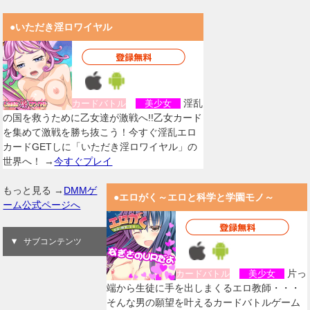
●いただき淫ロワイヤル
淫乱
カードバトル
美少女
の国を救うために乙女達が激戦へ!!乙女カード
を集めて激戦を勝ち抜こう！今すぐ淫乱エロ
カードGETしに「いただき淫ロワイヤル」の
世界へ！ →
今すぐプレイ
もっと見る →
DMMゲ
●エロがく～エロと科学と学園モノ～
ーム公式ページへ
サブコンテンツ
片っ
カードバトル
美少女
端から生徒に手を出しまくるエロ教師・・・
そんな男の願望を叶えるカードバトルゲーム