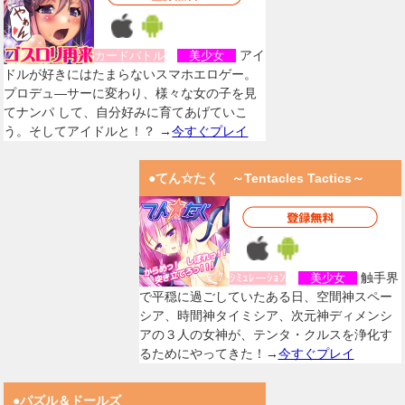
アイ
カードバトル
美少女
ドルが好きにはたまらないスマホエロゲー。
プロデュ―サーに変わり、様々な女の子を見
てナンパ して、自分好みに育てあげていこ
う。そしてアイドルと！？ →
今すぐプレイ
●てん☆たく ～Tentacles Tactics～
触手界
ｼﾐｭﾚーｼｮﾝ
美少女
で平穏に過ごしていたある日、空間神スペー
シア、時間神タイミシア、次元神ディメンシ
アの３人の女神が、テンタ・クルスを浄化す
るためにやってきた！→
今すぐプレイ
●パズル＆ドールズ