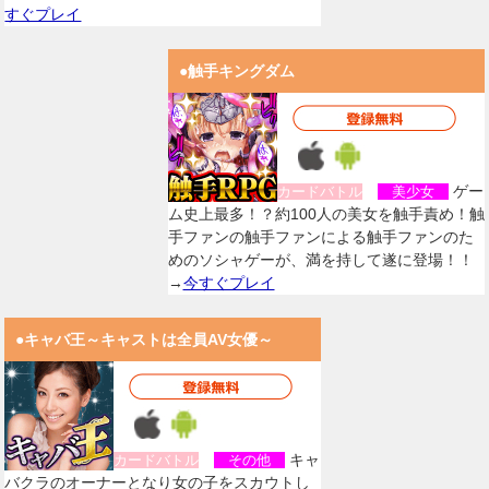
すぐプレイ
●触手キングダム
ゲー
カードバトル
美少女
ム史上最多！？約100人の美女を触手責め！触
手ファンの触手ファンによる触手ファンのた
めのソシャゲーが、満を持して遂に登場！！
→
今すぐプレイ
●キャバ王～キャストは全員AV女優～
キャ
カードバトル
その他
バクラのオーナーとなり女の子をスカウトし