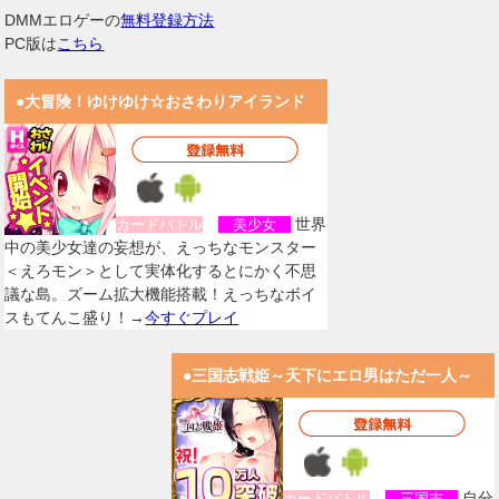
DMMエロゲーの
無料登録方法
PC版は
こちら
●大冒険！ゆけゆけ☆おさわりアイランド
世界
カードバトル
美少女
中の美少女達の妄想が、えっちなモンスター
＜えろモン＞として実体化するとにかく不思
議な島。ズーム拡大機能搭載！えっちなボイ
スもてんこ盛り！→
今すぐプレイ
●三国志戦姫～天下にエロ男はただ一人～
自分
カードバトル
三国志