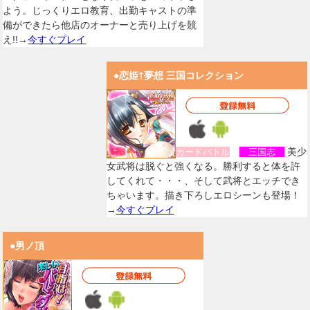
よう。じっくりエロ教育、出勤キャストの準
備ができたら他店のオーナーと売り上げを競
え!!→
今すぐプレイ
●恋姫†夢想 三国コレクション
美少
カードバトル
三国志
女武将は脱ぐと強くなる。勝利すると体を許
してくれて・・・、そして武将とエッチでき
ちゃいます。描き下ろしエロシーンも登場！
→
今すぐプレイ
●男ノ頂