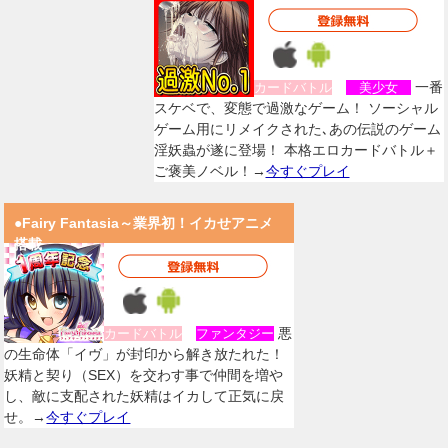
一番
カードバトル
美少女
スケベで、変態で過激なゲーム！ ソーシャル
ゲーム用にリメイクされた､あの伝説のゲーム
淫妖蟲が遂に登場！ 本格エロカードバトル＋
ご褒美ノベル！→
今すぐプレイ
●Fairy Fantasia～業界初！イカせアニメ
搭載
悪
カードバトル
ファンタジー
の生命体「イヴ」が封印から解き放たれた！
妖精と契り（SEX）を交わす事で仲間を増や
し、敵に支配された妖精はイカして正気に戻
せ。→
今すぐプレイ