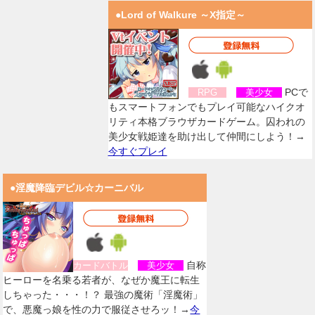
●Lord of Walkure ～X指定～
PCで
RPG
美少女
もスマートフォンでもプレイ可能なハイクオ
リティ本格ブラウザカードゲーム。囚われの
美少女戦姫達を助け出して仲間にしよう！→
今すぐプレイ
●淫魔降臨デビル☆カーニバル
自称
カードバトル
美少女
ヒーローを名乗る若者が、なぜか魔王に転生
しちゃった・・・！？ 最強の魔術「淫魔術」
で、悪魔っ娘を性の力で服従させろッ！→
今