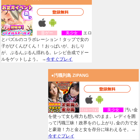
エロ
音ゲー
美少女
とパズルのコラボレーション！タップで女の
子がびくんびくん！！おっぱいが、おしり
が、ぷるんぷるん揺れる。レシピ合成でドー
ルをゲットしよう。 →
今すぐプレイ
●汚職列島 ZIPANG
汚い金
ｼﾐｭﾚーｼｮﾝ
美少女
を使って女も権力も想いのまま。レディを囲
って汚職三昧！政界をのし上がり､金の力で女
と豪遊！力と金と女を存分に味わえるそ。→
今すぐプレイ