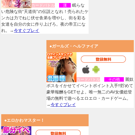
眠らな
カードバトル
漢
い危険な街“天道街”の伝説となれ！売られたケ
ンカは力でねじ伏せ舎弟を増やし、街を彩る
女達を自分の女に作り上げろ。夜の帝王にな
れ。→
今すぐプレイ
●ガールズ・ヘルファイア
麗奴
カードバトル
その他
ボスをイかせてイベントポイント入手!!貯めて
豪華報酬をGETせよ。唯一無二のAV女優総登
場の無料で遊べるエロエロ・カードゲーム。
→
今すぐプレイ
●エロかわマスター！