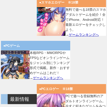
●スマホエロゲー ※18禁
無料で遊べる18禁のスマホ
アダルトゲームを紹介！全
てiPhone、Android対応！
最新エロゲーをチェックし
よう。
→
ゲームランキングへ
●PCゲーム
本格RPG・MMORPGや
FPSなどオンラインゲーム
をジャンル別にランキング
形式で掲載。新作・おすす
めゲームはこれだ！
→
ゲームランキングへ
●PCエロゲー ※18禁
PCで遊べる登録無料のア
最新情報
ダルトオンラインゲーム。
今すぐ好きなゲームをみつ