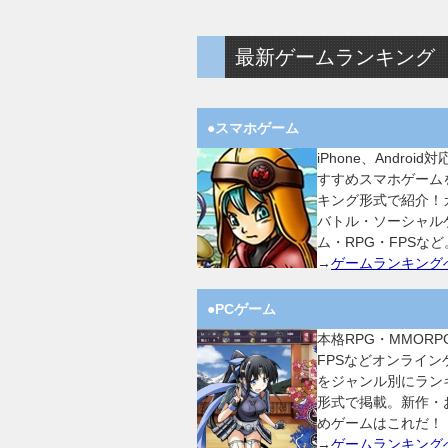
最新ゲームランキング
●スマホゲーム
iPhone、Android
すすめスマホゲーム
キング形式で紹介！
バトル・ソーシャル
ム・RPG・FPSなど
→
ゲームランキング
●PCゲーム
本格RPG・MMORP
FPSなどオンライン
をジャンル別にラン
形式で掲載。新作・
めゲームはこれだ！
→
ゲームランキング