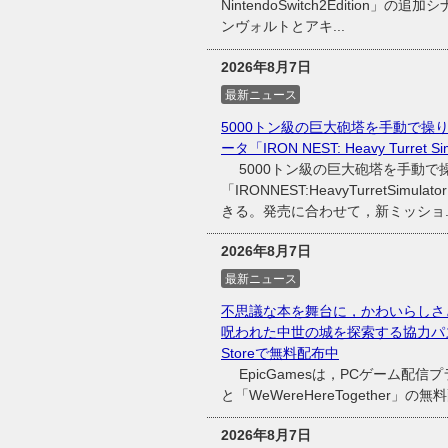
NintendoSwitch2Editio
ンヴォルトとアキ...
2026年8月7日
最新ニュース
5000トン級の巨大砲塔を手動で
ータ「IRON NEST: Heavy Turret
5000トン級の巨大砲塔を手動で
「IRONNEST:HeavyTurretS
きる。発売に合わせて，新ミッショ..
2026年8月7日
最新ニュース
不思議な本を舞台に，かわいらしさと不
呪われた中世の城を探索する協力パズルADV「
Storeで無料配布中
EpicGamesは，PCゲーム配信プラッ
と「WeWereHereTogether
2026年8月7日