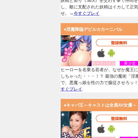
妖精と契り（SEX）を交わす事で仲間
し、敵に支配された妖精はイカして正
せ。→
今すぐプレイ
●淫魔降臨デビル☆カーニバル
カードバトル
美少
ヒーローを名乗る若者が、なぜか魔王
しちゃった・・・！？ 最強の魔術「淫
で、悪魔っ娘を性の力で服従させろッ
すぐプレイ
●キャバ王～キャストは全員AV女優～