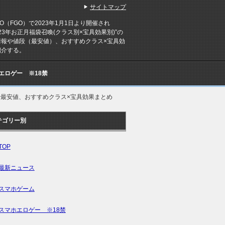
サイトマップ
eGO（FGO）で2023年1月1日より開催され
023年お正月福袋召喚(クラス別×宝具効果別)”の
情報や値段（最安値）、おすすめクラス×宝具効
紹介する。
Cエロゲー ※18禁
段や最安値、おすすめクラス×宝具効果まとめ
テゴリー別
TOP
最新ニュース
スマホゲーム
スマホエロゲー ※18禁