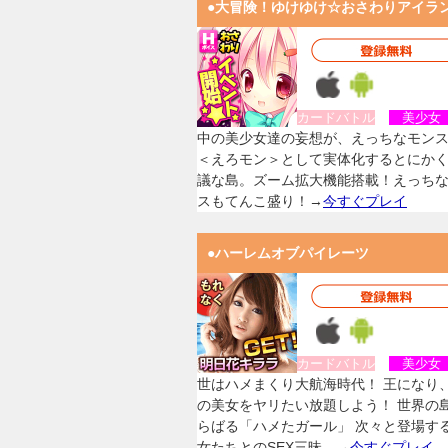
●大冒険！ゆけゆけ☆おさわりアイラ
カードバトル
美少
中の美少女達の妄想が、えっちなモン
＜えろモン＞として実体化するとにか
議な島。ズーム拡大機能搭載！えっち
スもてんこ盛り！→
今すぐプレイ
●ハーレムオブパイレーツ
カードバトル
美少
世はハメまくり大航海時代！ 王になり
の美女をヤリたい放題しよう！ 世界の
らばる「ハメたガール」 次々と登場す
女たちとのSEX三昧。→
今すぐプレイ