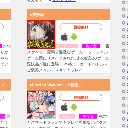
●淫妖蟲
かつ
一番
女
カードバトル
美少女
残りが
スケベで、変態で過激なゲーム！ ソーシャル
族やら
ゲーム用にリメイクされた､あの伝説のゲーム
してい
淫妖蟲が遂に登場！ 本格エロカードバトル＋
ご褒美ノベル！→
今すぐプレイ
ニメ
●Lord of Walkure ～X指定～
悪
PCで
ジー
RPG
美少女
れた！
もスマートフォンでもプレイ可能なハイクオ