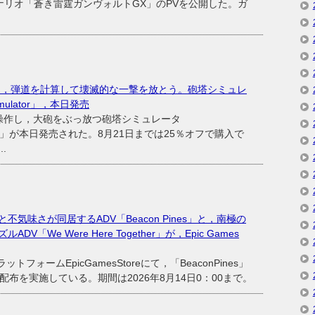
n」の追加シナリオ「蒼き雷霆ガンヴォルトGX」のPVを公開した。ガ
操り，弾道を計算して壊滅的な一撃を放とう。砲塔シミュレ
 Simulator」，本日発売
操作し，大砲をぶっ放つ砲塔シミュレータ
imulator」が本日発売された。8月21日までは25％オフで購入で
.
気味さが同居するADV「Beacon Pines」と，南極の
We Were Here Together」が，Epic Games
トフォームEpicGamesStoreにて，「BeaconPines」
」の無料配布を実施している。期間は2026年8月14日0：00まで。