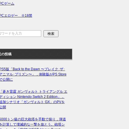
PCゲーム
PCエロゲー ※18禁
近の投稿
PS5版「Back to the Dawn 〜ブレイク･ザ･
アニマル･プリズン〜」，体験版がPS Store
で公開に
「蒼き雷霆 ガンヴォルト トライアングル エ
ディション Nintendo Switch 2 Edition」，
追加シナリオ「ガンヴォルト GX」のPVを
公開
5000トン級の巨大砲塔を手動で操り，弾道
を計算して壊滅的な一撃を放とう。砲塔シ