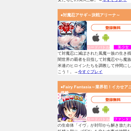
●対魔忍アサギ～決戦アリーナ～
カードバトル
美少
て対魔忍に滅ぼされた風魔一族の生き
闇世界の覇者を目指して対魔忍やら魔
米連のヒロインたちを調教して仲間に
こう！。→
今すぐプレイ
●Fairy Fantasia～業界初！イカせア
搭載
カードバトル
ファンタ
の生命体「イヴ」が封印から解き放た