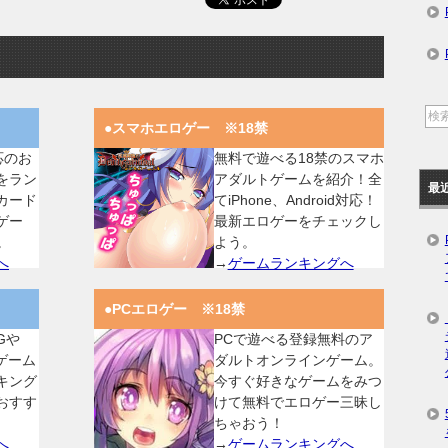
●スマホエロゲー ※18禁
対応のお
無料で遊べる18禁のスマホ
をラン
アダルトゲームを紹介！全
最
カード
てiPhone、Android対応！
ゲー
最新エロゲーをチェックし
。
よう。
へ
→
ゲームランキングへ
●PCエロゲー ※18禁
Gや
PCで遊べる登録無料のア
ゲーム
ダルトオンラインゲーム。
キング
今すぐ好きなゲームをみつ
おすす
けて無料でエロゲー三昧し
ちゃおう！
へ
→
ゲームランキングへ