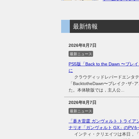
最新情報
2026年8月7日
最新ニュース
PS5版「Back to the Dawn 
に
クラウディッドレパードエンタテイン
「BacktotheDawn〜ブレイク･
た。本体験版では，主人公...
2026年8月7日
最新ニュース
「蒼き雷霆 ガンヴォルト トライアングル エ
ナリオ「ガンヴォルト GX」のPVを
インティ・クリエイツは本日，「