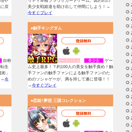
を増や
リティ本格ブラウザカードゲーム。囚われの
気に戻
美少女戦姫達を助け出して仲間にしよう！→
今すぐプレイ
●触手キングダム
自称
ゲー
女
カードバトル
美少女
に転生
ム史上最多！？約100人の美女を触手責め！触
魔術」
手ファンの触手ファンによる触手ファンのた
！→
今
めのソシャゲーが、満を持して遂に登場！！
→
今すぐプレイ
●恋姫†夢想 三国コレクション