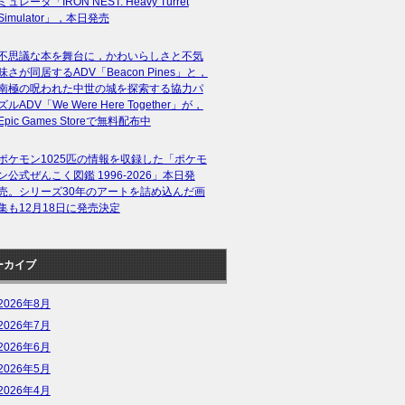
ミュレータ「IRON NEST: Heavy Turret
Simulator」，本日発売
不思議な本を舞台に，かわいらしさと不気
味さが同居するADV「Beacon Pines」と，
南極の呪われた中世の城を探索する協力パ
ズルADV「We Were Here Together」が，
Epic Games Storeで無料配布中
ポケモン1025匹の情報を収録した「ポケモ
ン公式ぜんこく図鑑 1996-2026」本日発
売。シリーズ30年のアートを詰め込んだ画
集も12月18日に発売決定
ーカイブ
2026年8月
2026年7月
2026年6月
2026年5月
2026年4月