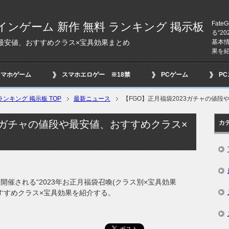
Fat
インゲーム 新作 無料 ランキング 掲示板
る“2
基本
や最安値、おすすめクラス×宝具効果まとめ
果を
スマホゲーム
スマホエロゲー ※18禁
PCゲーム
P
ンキング 掲示板 TOP
最新ニュース
【FGO】正月福袋2023ガチャの値
23ガチャの値段や最安値、おすすめクラス×
カ
日より開催される“2023年お正月福袋召喚(クラス別×宝具効果
すすめクラス×宝具効果を紹介する。