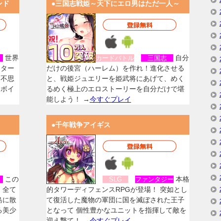
ンド
●三国志戦姫～天下にエロ男はただ一人～
世界
自分
女
カードバトル
三国志
スター
だけの後宮（ハーレム）を作れ！進化させる
く不思
と、戦姫ジュエリーを姫武将にあげて、めく
なボイ
るめく極上のエロストーリーを自分だけで堪
能しよう！ →
今すぐプレイ
●千年戦争アイギス
この
本格
女
SLG
ファンタジー
、全て
的タワーディフェンスRPGが登場！ 突如とし
島に散
て復活した魔物の軍団に国を滅ぼされた王子
る美少
となって 個性豊かなユニットを指揮して敵を
迎え撃て！ →
今すぐプレイ