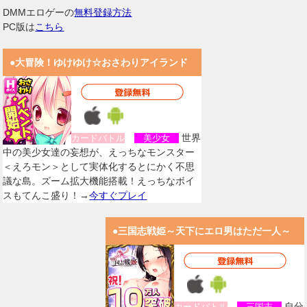
DMMエロゲーの
無料登録方法
PC版は
こちら
●大冒険！ゆけゆけ☆おさわりアイランド
世界
カードバトル
美少女
中の美少女達の妄想が、えっちなモンスター
＜えろモン＞として実体化するとにかく不思
議な島。ズーム拡大機能搭載！えっちなボイ
スもてんこ盛り！→
今すぐプレイ
●三国志戦姫～天下にエロ男はただ一人～
自分
カードバトル
三国志