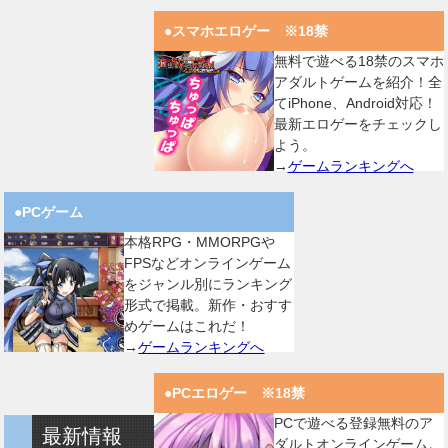
●スマホエロゲー ※18禁
無料で遊べる18禁のスマホ
アダルトゲームを紹介！全
てiPhone、Android対応！
最新エロゲーをチェックし
よう。
→
ゲームランキングへ
●PCゲーム
本格RPG・MMORPGや
FPSなどオンラインゲーム
をジャンル別にランキング
形式で掲載。新作・おすす
めゲームはこれだ！
→
ゲームランキングへ
●PCエロゲー ※18禁
PCで遊べる登録無料のア
最新情報
ダルトオンラインゲーム。