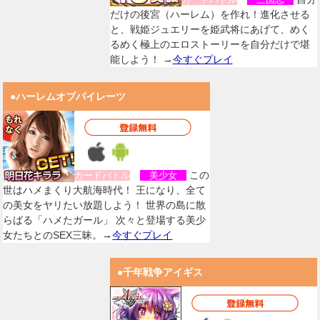
だけの後宮（ハーレム）を作れ！進化させる
と、戦姫ジュエリーを姫武将にあげて、めく
るめく極上のエロストーリーを自分だけで堪
能しよう！ →
今すぐプレイ
●ハーレムオブパイレーツ
この
カードバトル
美少女
世はハメまくり大航海時代！ 王になり、全て
の美女をヤリたい放題しよう！ 世界の島に散
らばる「ハメたガール」 次々と登場する美少
女たちとのSEX三昧。→
今すぐプレイ
●千年戦争アイギス