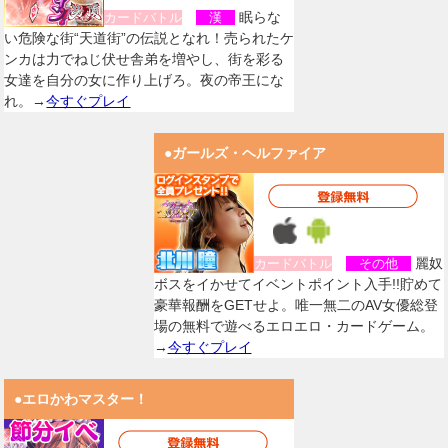
眠らな
カードバトル
漢
い危険な街“天道街”の伝説となれ！売られたケ
ンカは力でねじ伏せ舎弟を増やし、街を彩る
女達を自分の女に作り上げろ。夜の帝王にな
れ。→
今すぐプレイ
●ガールズ・ヘルファイア
麗奴
カードバトル
その他
ボスをイかせてイベントポイント入手!!貯めて
豪華報酬をGETせよ。唯一無二のAV女優総登
場の無料で遊べるエロエロ・カードゲーム。
→
今すぐプレイ
●エロかわマスター！