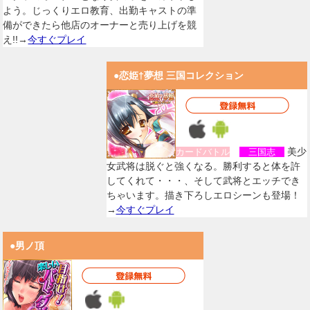
よう。じっくりエロ教育、出勤キャストの準
備ができたら他店のオーナーと売り上げを競
え!!→
今すぐプレイ
●恋姫†夢想 三国コレクション
美少
カードバトル
三国志
女武将は脱ぐと強くなる。勝利すると体を許
してくれて・・・、そして武将とエッチでき
ちゃいます。描き下ろしエロシーンも登場！
→
今すぐプレイ
●男ノ頂