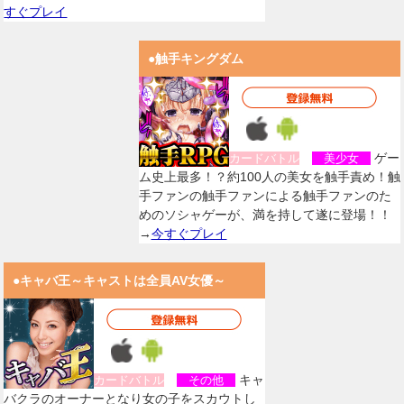
すぐプレイ
●触手キングダム
ゲー
カードバトル
美少女
ム史上最多！？約100人の美女を触手責め！触
手ファンの触手ファンによる触手ファンのた
めのソシャゲーが、満を持して遂に登場！！
→
今すぐプレイ
●キャバ王～キャストは全員AV女優～
キャ
カードバトル
その他
バクラのオーナーとなり女の子をスカウトし