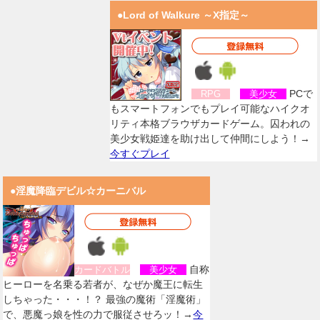
●Lord of Walkure ～X指定～
PCで
RPG
美少女
もスマートフォンでもプレイ可能なハイクオ
リティ本格ブラウザカードゲーム。囚われの
美少女戦姫達を助け出して仲間にしよう！→
今すぐプレイ
●淫魔降臨デビル☆カーニバル
自称
カードバトル
美少女
ヒーローを名乗る若者が、なぜか魔王に転生
しちゃった・・・！？ 最強の魔術「淫魔術」
で、悪魔っ娘を性の力で服従させろッ！→
今