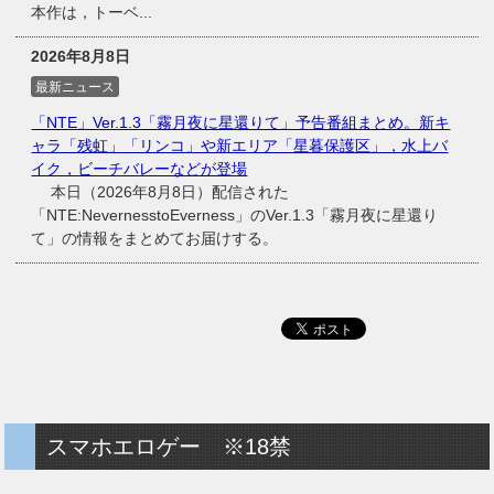
本作は，トーベ...
2026年8月8日
最新ニュース
「NTE」Ver.1.3「霧月夜に星還りて」予告番組まとめ。新キ
ャラ「残虹」「リンコ」や新エリア「星暮保護区」，水上バ
イク，ビーチバレーなどが登場
本日（2026年8月8日）配信された
「NTE:NevernesstoEverness」のVer.1.3「霧月夜に星還り
て」の情報をまとめてお届けする。
スマホエロゲー ※18禁