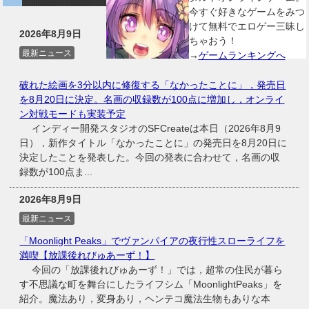
今すぐ好きなゲームをみつ
けて無料でエロゲー三昧し
2026年8月9日
ちゃおう！
最新ニュース
→
ゲームランキングへ
破れた絵画を3分以内に修復する「なかったことに」，発売日
を8月20日に決定。名画の収録数が100点に増加し，オンライ
ン対戦モードも実装予定
インディー開発スタジオのSFCreateは本日（2026年8月9
日），新作タイトル「なかったことに」の発売日を8月20日に
決定したことを発表した。今回の発表に合わせて，名画の収
録数が100点ま...
2026年8月9日
最新ニュース
「Moonlight Peaks」でヴァンパイアの夜行性スローライフを
満喫【放課後れびゅあーず！】
今回の「放課後れびゅあーず！」では，超常の住民が暮ら
す不思議な町を舞台にしたライフシム「MoonlightPeaks」を
紹介。魔法あり，変身あり，ヘンテコ魔法生物もありな本