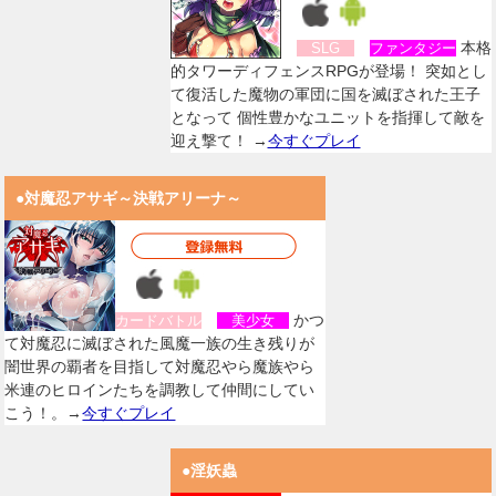
本格
SLG
ファンタジー
的タワーディフェンスRPGが登場！ 突如とし
て復活した魔物の軍団に国を滅ぼされた王子
となって 個性豊かなユニットを指揮して敵を
迎え撃て！ →
今すぐプレイ
●対魔忍アサギ～決戦アリーナ～
かつ
カードバトル
美少女
て対魔忍に滅ぼされた風魔一族の生き残りが
闇世界の覇者を目指して対魔忍やら魔族やら
米連のヒロインたちを調教して仲間にしてい
こう！。→
今すぐプレイ
●淫妖蟲