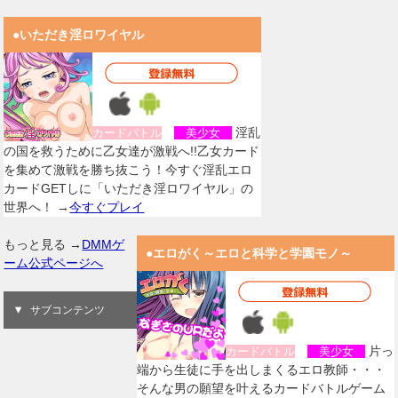
●いただき淫ロワイヤル
淫乱
カードバトル
美少女
の国を救うために乙女達が激戦へ!!乙女カード
を集めて激戦を勝ち抜こう！今すぐ淫乱エロ
カードGETしに「いただき淫ロワイヤル」の
世界へ！ →
今すぐプレイ
もっと見る →
DMMゲ
●エロがく～エロと科学と学園モノ～
ーム公式ページへ
サブコンテンツ
片っ
カードバトル
美少女
端から生徒に手を出しまくるエロ教師・・・
そんな男の願望を叶えるカードバトルゲーム