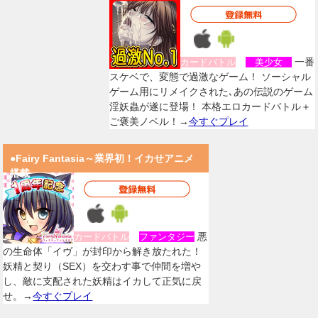
一番
カードバトル
美少女
スケベで、変態で過激なゲーム！ ソーシャル
ゲーム用にリメイクされた､あの伝説のゲーム
淫妖蟲が遂に登場！ 本格エロカードバトル＋
ご褒美ノベル！→
今すぐプレイ
●Fairy Fantasia～業界初！イカせアニメ
搭載
悪
カードバトル
ファンタジー
の生命体「イヴ」が封印から解き放たれた！
妖精と契り（SEX）を交わす事で仲間を増や
し、敵に支配された妖精はイカして正気に戻
せ。→
今すぐプレイ