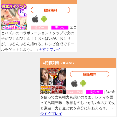
エロ
音ゲー
美少女
とパズルのコラボレーション！タップで女の
子がびくんびくん！！おっぱいが、おしり
が、ぷるんぷるん揺れる。レシピ合成でドー
ルをゲットしよう。 →
今すぐプレイ
●汚職列島 ZIPANG
汚い金
ｼﾐｭﾚーｼｮﾝ
美少女
を使って女も権力も想いのまま。レディを囲
って汚職三昧！政界をのし上がり､金の力で女
と豪遊！力と金と女を存分に味わえるそ。→
今すぐプレイ