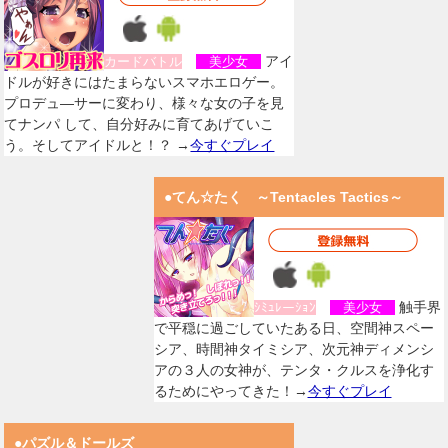
アイ
カードバトル
美少女
ドルが好きにはたまらないスマホエロゲー。
プロデュ―サーに変わり、様々な女の子を見
てナンパ して、自分好みに育てあげていこ
う。そしてアイドルと！？ →
今すぐプレイ
●てん☆たく ～Tentacles Tactics～
触手界
ｼﾐｭﾚーｼｮﾝ
美少女
で平穏に過ごしていたある日、空間神スペー
シア、時間神タイミシア、次元神ディメンシ
アの３人の女神が、テンタ・クルスを浄化す
るためにやってきた！→
今すぐプレイ
●パズル＆ドールズ