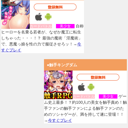
自称
カードバトル
美少女
ヒーローを名乗る若者が、なぜか魔王に転生
しちゃった・・・！？ 最強の魔術「淫魔術」
で、悪魔っ娘を性の力で服従させろッ！→
今
すぐプレイ
●触手キングダム
ゲー
カードバトル
美少女
ム史上最多！？約100人の美女を触手責め！触
手ファンの触手ファンによる触手ファンのた
めのソシャゲーが、満を持して遂に登場！！
→
今すぐプレイ