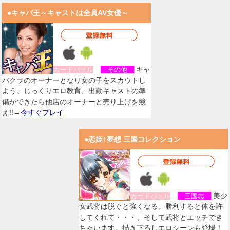
●キャバ王～キャストは全員AV女優～
キャ
カードバトル
その他
バクラのオーナーとなり女の子をスカウトし
よう。じっくりエロ教育、出勤キャストの準
備ができたら他店のオーナーと売り上げを競
え!!→
今すぐプレイ
●恋姫†夢想 三国コレクション
美少
カードバトル
三国志
女武将は脱ぐと強くなる。勝利すると体を許
してくれて・・・、そして武将とエッチでき
ちゃいます。描き下ろしエロシーンも登場！