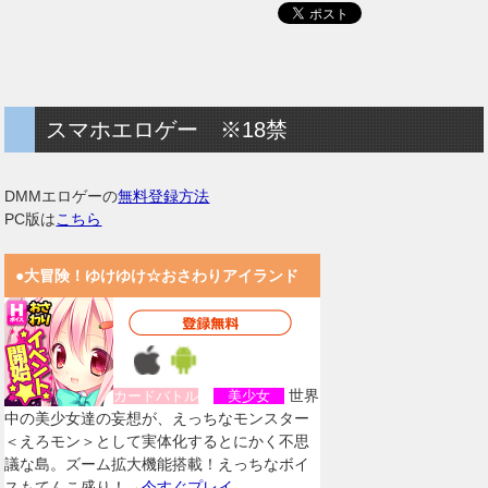
スマホエロゲー ※18禁
DMMエロゲーの
無料登録方法
PC版は
こちら
●大冒険！ゆけゆけ☆おさわりアイランド
世界
カードバトル
美少女
中の美少女達の妄想が、えっちなモンスター
＜えろモン＞として実体化するとにかく不思
議な島。ズーム拡大機能搭載！えっちなボイ
スもてんこ盛り！→
今すぐプレイ