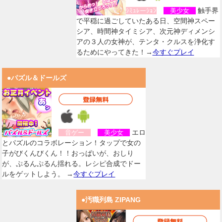
触手界
ｼﾐｭﾚーｼｮﾝ
美少女
で平穏に過ごしていたある日、空間神スペー
シア、時間神タイミシア、次元神ディメンシ
アの３人の女神が、テンタ・クルスを浄化す
るためにやってきた！→
今すぐプレイ
●パズル＆ドールズ
エロ
音ゲー
美少女
とパズルのコラボレーション！タップで女の
子がびくんびくん！！おっぱいが、おしり
が、ぷるんぷるん揺れる。レシピ合成でドー
ルをゲットしよう。 →
今すぐプレイ
●汚職列島 ZIPANG