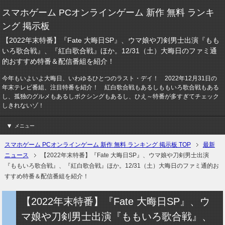
スマホゲーム PCオンラインゲーム 新作 無料 ランキ
ング 掲示板
【2022年末特番】『Fate 大晦日SP』、ウマ娘や刀剣男士出演『もも
いろ歌合戦』、『紅白歌合戦』ほか。12/31（土）大晦日のファミ通
的おすすめ特番＆配信番組を紹介！
今年もいよいよ大晦日、いわゆるひとつのラスト・デイ！ 2022年12月31日の
年末テレビ番組、注目特番を紹介！ 紅白歌合戦もあるしももいろ歌合戦もある
し、孤独のグルメもあるしボクシングもあるし、ひえ～特番が多すぎてチェック
しきれないゾ！
メニュー
スマホゲーム PCオンラインゲーム 新作 無料 ランキング 掲示板 TOP
最新
ニュース
【2022年末特番】『Fate 大晦日SP』、ウマ娘や刀剣男士出演
『ももいろ歌合戦』、『紅白歌合戦』ほか。12/31（土）大晦日のファミ通的お
すすめ特番＆配信番組を紹介！
【2022年末特番】『Fate 大晦日SP』、ウ
マ娘や刀剣男士出演『ももいろ歌合戦』、