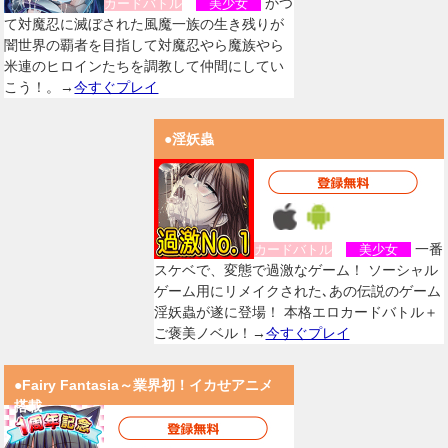
かつ
カードバトル
美少女
て対魔忍に滅ぼされた風魔一族の生き残りが
闇世界の覇者を目指して対魔忍やら魔族やら
米連のヒロインたちを調教して仲間にしてい
こう！。→
今すぐプレイ
●淫妖蟲
一番
カードバトル
美少女
スケベで、変態で過激なゲーム！ ソーシャル
ゲーム用にリメイクされた､あの伝説のゲーム
淫妖蟲が遂に登場！ 本格エロカードバトル＋
ご褒美ノベル！→
今すぐプレイ
●Fairy Fantasia～業界初！イカせアニメ
搭載