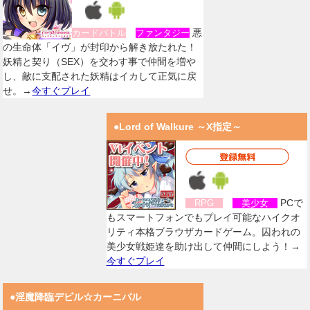
悪
カードバトル
ファンタジー
の生命体「イヴ」が封印から解き放たれた！
妖精と契り（SEX）を交わす事で仲間を増や
し、敵に支配された妖精はイカして正気に戻
せ。→
今すぐプレイ
●Lord of Walkure ～X指定～
PCで
RPG
美少女
もスマートフォンでもプレイ可能なハイクオ
リティ本格ブラウザカードゲーム。囚われの
美少女戦姫達を助け出して仲間にしよう！→
今すぐプレイ
●淫魔降臨デビル☆カーニバル