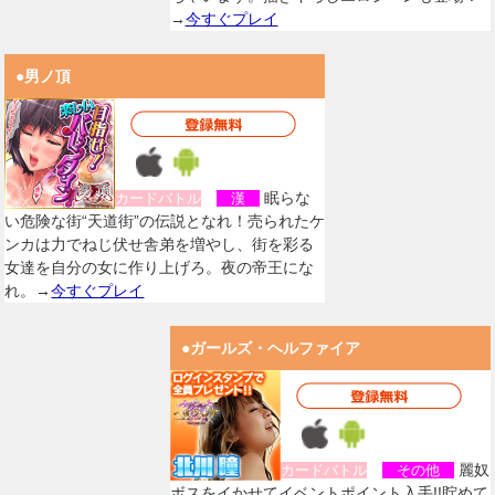
→
今すぐプレイ
●男ノ頂
眠らな
カードバトル
漢
い危険な街“天道街”の伝説となれ！売られたケ
ンカは力でねじ伏せ舎弟を増やし、街を彩る
女達を自分の女に作り上げろ。夜の帝王にな
れ。→
今すぐプレイ
●ガールズ・ヘルファイア
麗奴
カードバトル
その他
ボスをイかせてイベントポイント入手!!貯めて