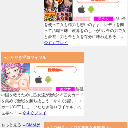
汚い金
ｼﾐｭﾚーｼｮﾝ
美少女
を使って女も権力も想いのまま。レディを囲
って汚職三昧！政界をのし上がり､金の力で女
と豪遊！力と金と女を存分に味わえるそ。→
今すぐプレイ
●いただき淫ロワイヤル
淫乱
カードバトル
美少女
の国を救うために乙女達が激戦へ!!乙女カード
を集めて激戦を勝ち抜こう！今すぐ淫乱エロ
カードGETしに「いただき淫ロワイヤル」の
世界へ！ →
今すぐプレイ
もっと見る →
DMMゲ
●エロがく～エロと科学と学園モノ～