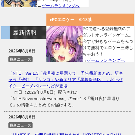
→
ゲームランキングへ
●PCエロゲー ※18禁
PCで遊べる登録無料のア
最新情報
ダルトオンラインゲーム。
今すぐ好きなゲームをみつ
けて無料でエロゲー三昧し
2026年8月8日
ちゃおう！
最新ニュース
→
ゲームランキングへ
「NTE」Ver.1.3「霧月夜に星還りて」予告番組まとめ。新キ
ャラ「残虹」「リンコ」や新エリア「星暮保護区」，水上バ
イク，ビーチバレーなどが登場
本日（2026年8月8日）配信された
「NTE:NevernesstoEverness」のVer.1.3「霧月夜に星還り
て」の情報をまとめてお届けする。
2026年8月8日
最新ニュース
「MIMESIS」の開発過程が明かされた「KRAFTON × ReLU