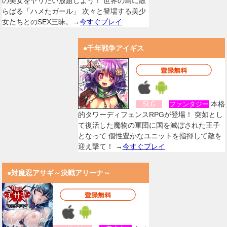
の美女をヤリたい放題しよう！ 世界の島に散
らばる「ハメたガール」 次々と登場する美少
女たちとのSEX三昧。→
今すぐプレイ
●千年戦争アイギス
本格
SLG
ファンタジー
的タワーディフェンスRPGが登場！ 突如とし
て復活した魔物の軍団に国を滅ぼされた王子
となって 個性豊かなユニットを指揮して敵を
迎え撃て！ →
今すぐプレイ
●対魔忍アサギ～決戦アリーナ～