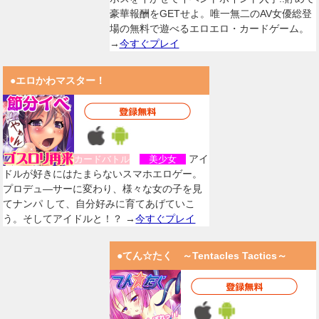
豪華報酬をGETせよ。唯一無二のAV女優総登
場の無料で遊べるエロエロ・カードゲーム。
→
今すぐプレイ
●エロかわマスター！
アイ
カードバトル
美少女
ドルが好きにはたまらないスマホエロゲー。
プロデュ―サーに変わり、様々な女の子を見
てナンパ して、自分好みに育てあげていこ
う。そしてアイドルと！？ →
今すぐプレイ
●てん☆たく ～Tentacles Tactics～