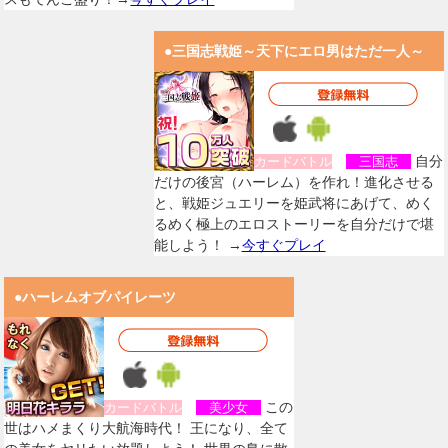
●三国志戦姫～天下にエロ男はただ一人～
自分
カードバトル
三国志
だけの後宮（ハーレム）を作れ！進化させる
と、戦姫ジュエリーを姫武将にあげて、めく
るめく極上のエロストーリーを自分だけで堪
能しよう！ →
今すぐプレイ
●ハーレムオブパイレーツ
この
カードバトル
美少女
世はハメまくり大航海時代！ 王になり、全て