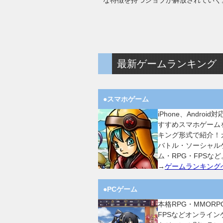
な特徴を持つジョブが解放されていく
最新ゲームランキング
●スマホゲーム
iPhone、Android
すすめスマホゲーム
キング形式で紹介！
バトル・ソーシャル
ム・RPG・FPSなど
→
ゲームランキング
●PCゲーム
本格RPG・MMORP
FPSなどオンライン