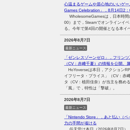
心温まるゲームや居心地のいいゲーム
Games Celebration」，8月14日
WholesomeGamesは，日本時間
00）まで，Steamでオンラインイベント
る。今年で第4回の開催となる本イベン
2026年8月7日
最新ニュース
「ゼンレスゾーンゼロ」，フリンツ
（CV：赤﨑千夏）の情報を公開。
HoYoverseは本日，アクショ
イフリータ・プライス」（CV：赤
タ（CV：植田佳奈）が当主を務め
「風」で，特性は「撃破」。
2026年8月7日
最新ニュース
「Nintendo Store」，あと払い（
力の手間が省ける
任天堂は本日（2026年8月7日），同