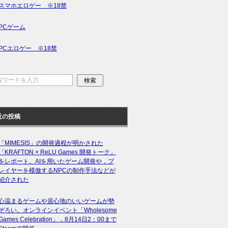
スマホエロゲー ※18禁
PCゲーム
PCエロゲー ※18禁
近の投稿
「MIMESIS」の開発過程が明かされた
「KRAFTON × ReLU Games 開発トーク」
をレポート。AIを用いたゲーム開発や，プ
レイヤーを模倣するNPCの制作手法などが
紹介された
心温まるゲームや居心地のいいゲームが勢
ぞろい。オンラインイベント「Wholesome
Games Celebration」，8月14日2：00まで