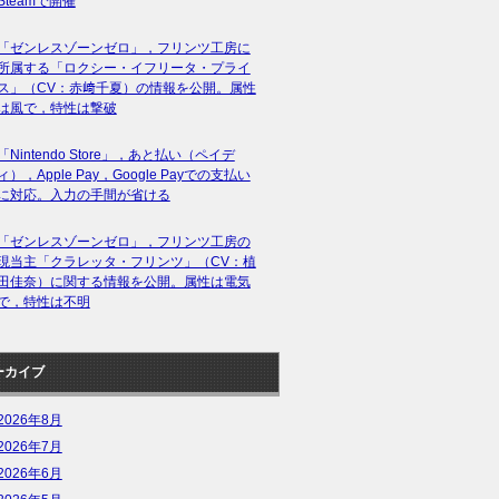
Steamで開催
「ゼンレスゾーンゼロ」，フリンツ工房に
所属する「ロクシー・イフリータ・プライ
ス」（CV：赤﨑千夏）の情報を公開。属性
は風で，特性は撃破
「Nintendo Store」，あと払い（ペイデ
ィ），Apple Pay，Google Payでの支払い
に対応。入力の手間が省ける
「ゼンレスゾーンゼロ」，フリンツ工房の
現当主「クラレッタ・フリンツ」（CV：植
田佳奈）に関する情報を公開。属性は電気
で，特性は不明
ーカイブ
2026年8月
2026年7月
2026年6月