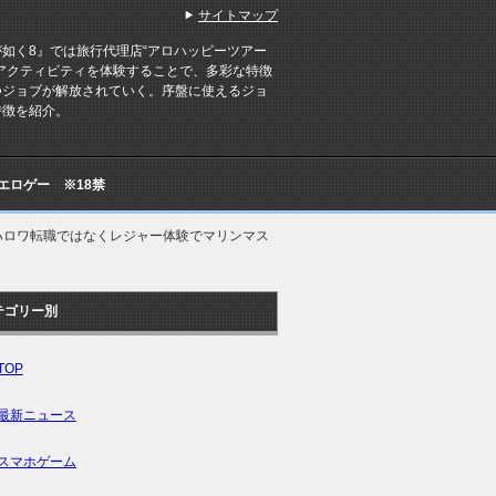
サイトマップ
が如く8』では旅行代理店“アロハッピーツアー
でアクティビティを体験することで、多彩な特徴
つジョブが解放されていく。序盤に使えるジョ
特徴を紹介。
Cエロゲー ※18禁
ハロワ転職ではなくレジャー体験でマリンマス
テゴリー別
TOP
最新ニュース
スマホゲーム