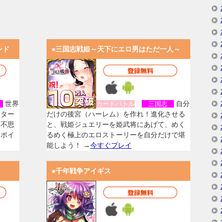
ンド
●三国志戦姫～天下にエロ男はただ一人～
世界
自分
女
カードバトル
三国志
スター
だけの後宮（ハーレム）を作れ！進化させる
く不思
と、戦姫ジュエリーを姫武将にあげて、めく
なボイ
るめく極上のエロストーリーを自分だけで堪
能しよう！ →
今すぐプレイ
●千年戦争アイギス