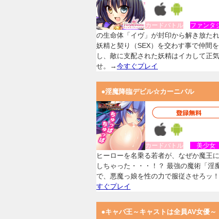
カードバトル
ファンタ
の生命体「イヴ」が封印から解き放た
妖精と契り（SEX）を交わす事で仲間
し、敵に支配された妖精はイカして正
せ。→
今すぐプレイ
●淫魔降臨デビル☆カーニバル
カードバトル
美少
ヒーローを名乗る若者が、なぜか魔王
しちゃった・・・！？ 最強の魔術「淫
で、悪魔っ娘を性の力で服従させろッ
すぐプレイ
●キャバ王～キャストは全員AV女優～