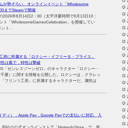
が勢ぞろい。オンラインイベント「Wholesome
2：00までSteamで開催
の2026年8月14日2：00（太平洋夏時間で8月13日10：
「WholesomeGamesCelebration」を開催してい
ト...
工房に所属する「ロクシー・イフリータ・プライス」
属性は風で，特性は撃破
ンRPG「ゼンレスゾーンゼロ」のキャラクター「ロクシー・
﨑千夏）に関する情報を公開した。ロクシーは，クラレッ
る「フリンツ工房」に所属するキャラクターだ。属性は
ペイディ），Apple Pay，Google Payでの支払いに対応。入
社の公式オンラインストア「NintendoStore」で，新