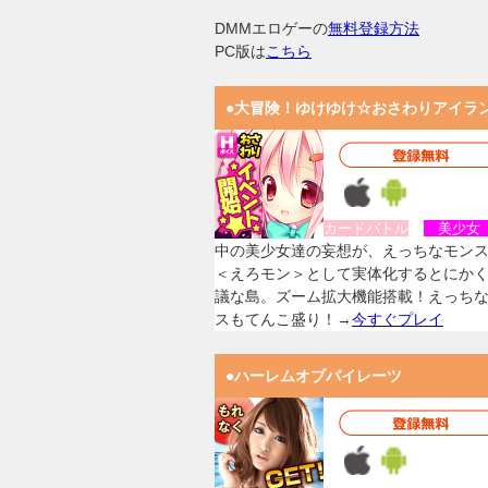
DMMエロゲーの
無料登録方法
PC版は
こちら
●大冒険！ゆけゆけ☆おさわりアイラ
カードバトル
美少
中の美少女達の妄想が、えっちなモン
＜えろモン＞として実体化するとにか
議な島。ズーム拡大機能搭載！えっち
スもてんこ盛り！→
今すぐプレイ
●ハーレムオブパイレーツ