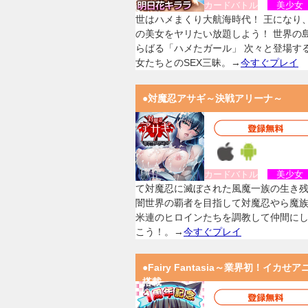
カードバトル
美少
世はハメまくり大航海時代！ 王になり
の美女をヤリたい放題しよう！ 世界の
らばる「ハメたガール」 次々と登場す
女たちとのSEX三昧。→
今すぐプレイ
●対魔忍アサギ～決戦アリーナ～
カードバトル
美少
て対魔忍に滅ぼされた風魔一族の生き
闇世界の覇者を目指して対魔忍やら魔
米連のヒロインたちを調教して仲間に
こう！。→
今すぐプレイ
●Fairy Fantasia～業界初！イカせア
搭載