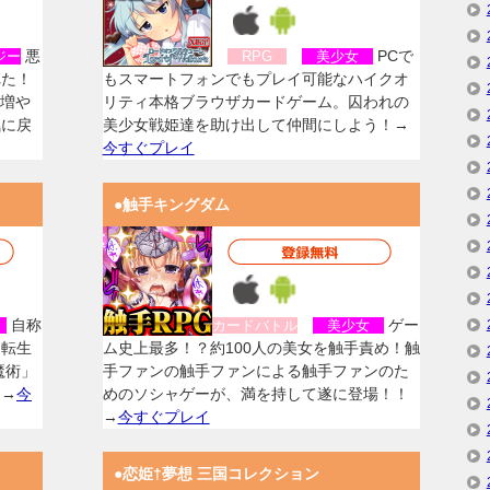
悪
PCで
ジー
RPG
美少女
れた！
もスマートフォンでもプレイ可能なハイクオ
を増や
リティ本格ブラウザカードゲーム。囚われの
気に戻
美少女戦姫達を助け出して仲間にしよう！→
今すぐプレイ
●触手キングダム
自称
ゲー
女
カードバトル
美少女
に転生
ム史上最多！？約100人の美女を触手責め！触
魔術」
手ファンの触手ファンによる触手ファンのた
！→
今
めのソシャゲーが、満を持して遂に登場！！
→
今すぐプレイ
●恋姫†夢想 三国コレクション