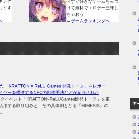
キング
今すぐ好きなゲームをみつ
おすす
けて無料でエロゲー三昧し
ちゃおう！
へ
→
ゲームランキングへ
「KRAFTON × ReLU Games 開発トーク」をレポー
イヤーを模倣するNPCの制作手法などが紹介された
ークイベント「KRAFTON×ReLUGames開発トーク」を東
ア
活用する取り組みと，その具体例となる「MIMESIS」の
.