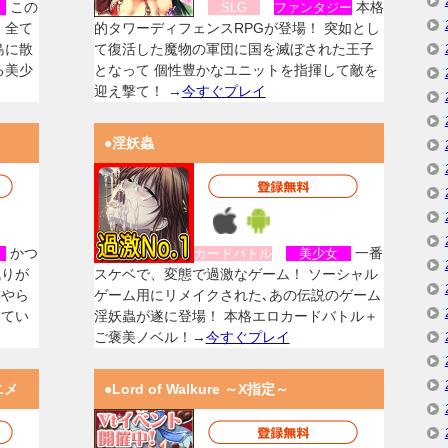
この
本格
女
SLG
ファンタジー
、全て
的タワーディフェンスRPGが登場！ 突如とし
島に散
て復活した魔物の軍団に国を滅ぼされた王子
る美少
となって 個性豊かなユニットを指揮して敵を
迎え撃て！ →
今すぐプレイ
●淫妖蟲
かつ
一番
女
カードバトル
美少女
残りが
スケベで、変態で過激なゲーム！ ソーシャル
族やら
ゲーム用にリメイクされた､あの伝説のゲーム
してい
淫妖蟲が遂に登場！ 本格エロカードバトル＋
ご褒美ノベル！→
今すぐプレイ
ニメ
●Lord of Walkure ～X指定～