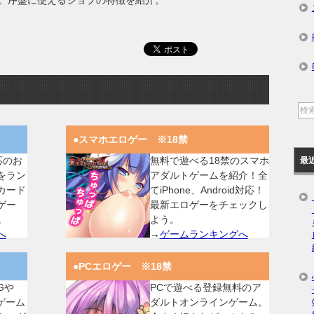
。序盤に使えるジョブの特徴を紹介。
●スマホエロゲー ※18禁
対応のお
無料で遊べる18禁のスマホ
最
をラン
アダルトゲームを紹介！全
カード
てiPhone、Android対応！
ゲー
最新エロゲーをチェックし
。
よう。
へ
→
ゲームランキングへ
●PCエロゲー ※18禁
Gや
PCで遊べる登録無料のア
ゲーム
ダルトオンラインゲーム。