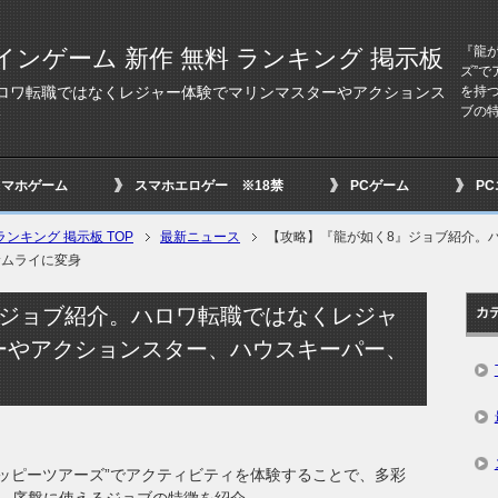
『龍
インゲーム 新作 無料 ランキング 掲示板
ズ”
を持
ロワ転職ではなくレジャー体験でマリンマスターやアクションス
ブの
身
スマホゲーム
スマホエロゲー ※18禁
PCゲーム
P
ンキング 掲示板 TOP
最新ニュース
【攻略】『龍が如く8』ジョブ紹介。
サムライに変身
』ジョブ紹介。ハロワ転職ではなくレジャ
カ
ーやアクションスター、ハウスキーパー、
ハッピーツアーズ”でアクティビティを体験することで、多彩