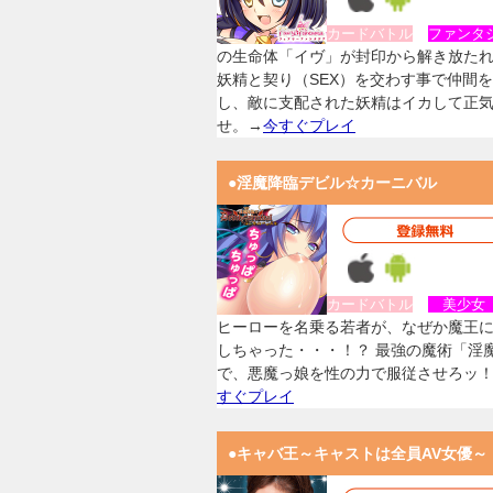
カードバトル
ファンタ
の生命体「イヴ」が封印から解き放た
妖精と契り（SEX）を交わす事で仲間
し、敵に支配された妖精はイカして正
せ。→
今すぐプレイ
●淫魔降臨デビル☆カーニバル
カードバトル
美少
ヒーローを名乗る若者が、なぜか魔王
しちゃった・・・！？ 最強の魔術「淫
で、悪魔っ娘を性の力で服従させろッ
すぐプレイ
●キャバ王～キャストは全員AV女優～