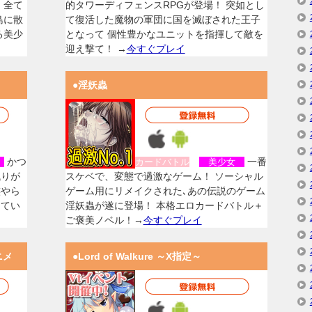
、全て
的タワーディフェンスRPGが登場！ 突如とし
島に散
て復活した魔物の軍団に国を滅ぼされた王子
る美少
となって 個性豊かなユニットを指揮して敵を
迎え撃て！ →
今すぐプレイ
●淫妖蟲
かつ
一番
女
カードバトル
美少女
残りが
スケベで、変態で過激なゲーム！ ソーシャル
族やら
ゲーム用にリメイクされた､あの伝説のゲーム
してい
淫妖蟲が遂に登場！ 本格エロカードバトル＋
ご褒美ノベル！→
今すぐプレイ
ニメ
●Lord of Walkure ～X指定～