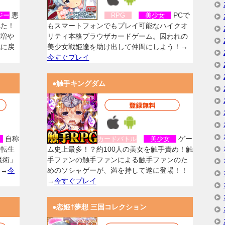
悪
PCで
ジー
RPG
美少女
れた！
もスマートフォンでもプレイ可能なハイクオ
を増や
リティ本格ブラウザカードゲーム。囚われの
気に戻
美少女戦姫達を助け出して仲間にしよう！→
今すぐプレイ
●触手キングダム
自称
ゲー
女
カードバトル
美少女
に転生
ム史上最多！？約100人の美女を触手責め！触
魔術」
手ファンの触手ファンによる触手ファンのた
！→
今
めのソシャゲーが、満を持して遂に登場！！
→
今すぐプレイ
●恋姫†夢想 三国コレクション