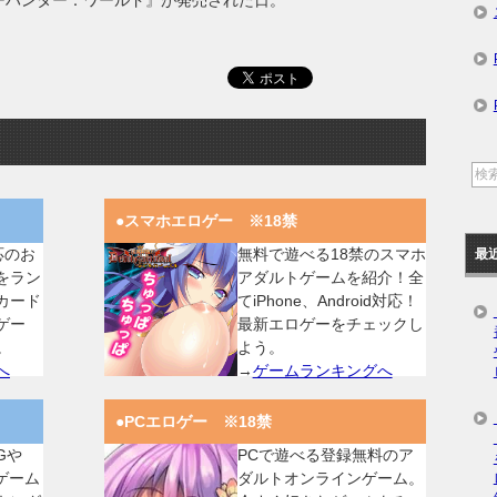
ーハンター：ワールド』が発売された日。
●スマホエロゲー ※18禁
対応のお
無料で遊べる18禁のスマホ
最
をラン
アダルトゲームを紹介！全
カード
てiPhone、Android対応！
ゲー
最新エロゲーをチェックし
。
よう。
へ
→
ゲームランキングへ
●PCエロゲー ※18禁
Gや
PCで遊べる登録無料のア
ゲーム
ダルトオンラインゲーム。