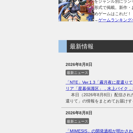
をジャンル別にラン
形式で掲載。新作・
めゲームはこれだ！
→
ゲームランキング
最新情報
2026年8月8日
最新ニュース
「NTE」Ver.1.3「霧月夜に星
リア「星暮保護区」，水上バイク，
本日（2026年8月8日）配信された「NTE
還りて」の情報をまとめてお届けす
2026年8月8日
最新ニュース
「MIMESIS」の開発過程が明かされた