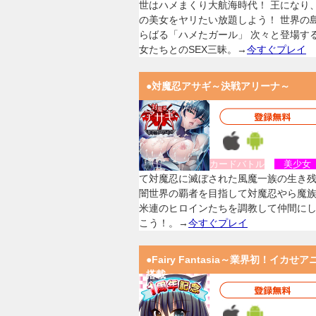
世はハメまくり大航海時代！ 王になり
の美女をヤリたい放題しよう！ 世界の
らばる「ハメたガール」 次々と登場す
女たちとのSEX三昧。→
今すぐプレイ
●対魔忍アサギ～決戦アリーナ～
カードバトル
美少
て対魔忍に滅ぼされた風魔一族の生き
闇世界の覇者を目指して対魔忍やら魔
米連のヒロインたちを調教して仲間に
こう！。→
今すぐプレイ
●Fairy Fantasia～業界初！イカせア
搭載