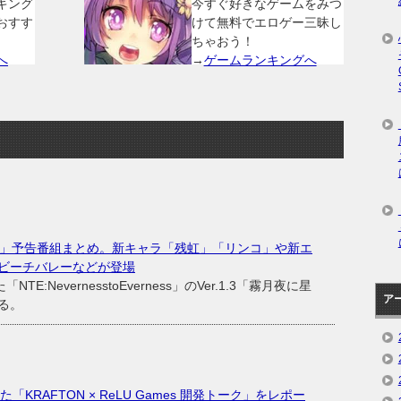
キング
今すぐ好きなゲームをみつ
おすす
けて無料でエロゲー三昧し
ちゃおう！
へ
→
ゲームランキングへ
還りて」予告番組まとめ。新キャラ「残虹」「リンコ」や新エ
ビーチバレーなどが登場
:NevernesstoEverness」のVer.1.3「霧月夜に星
ア
る。
「KRAFTON × ReLU Games 開発トーク」をレポー