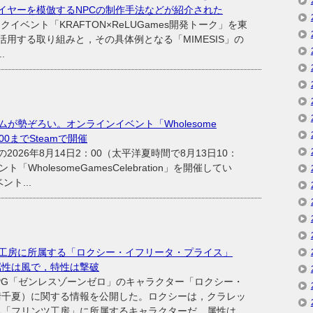
イヤーを模倣するNPCの制作手法などが紹介された
ークイベント「KRAFTON×ReLUGames開発トーク」を東
活用する取り組みと，その具体例となる「MIMESIS」の
.
が勢ぞろい。オンラインイベント「Wholesome
2：00までSteamで開催
の2026年8月14日2：00（太平洋夏時間で8月13日10：
「WholesomeGamesCelebration」を開催してい
ト...
工房に所属する「ロクシー・イフリータ・プライス」
属性は風で，特性は撃破
ンRPG「ゼンレスゾーンゼロ」のキャラクター「ロクシー・
﨑千夏）に関する情報を公開した。ロクシーは，クラレッ
る「フリンツ工房」に所属するキャラクターだ。属性は