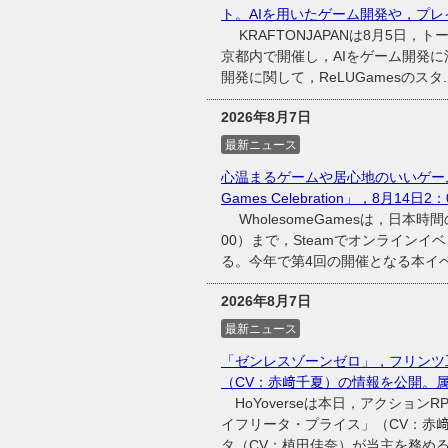
ト。AIを用いたゲーム開発や，プレ
KRAFTONJAPANは8月5日，ト
京都内で開催し，AIをゲーム開発に
開発に関して，ReLUGamesのスタ..
2026年8月7日
最新ニュース
心温まるゲームや居心地のいいゲーム
Games Celebration」，8月14日
WholesomeGamesは，日本時間
00）まで，Steamでオンラインイベント
る。今年で第4回の開催となる本イベン
2026年8月7日
最新ニュース
「ゼンレスゾーンゼロ」，フリンツ
（CV：赤﨑千夏）の情報を公開。
HoYoverseは本日，アクショ
イフリータ・プライス」（CV：赤
タ（CV：植田佳奈）が当主を務め