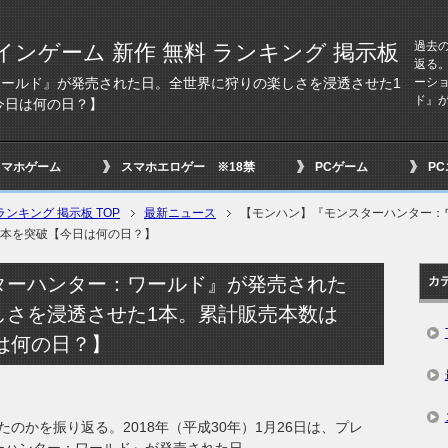
過去
インゲーム 新作 無料 ランキング 掲示板
返る。
ーシ
ールド』が発売された日。全世界に狩りの楽しさを浸透させた1
ド』
今日は何の日？】
スマホゲーム
スマホエロゲー ※18禁
PCゲーム
P
ンキング 掲示板 TOP
最新ニュース
【モンハン】『モンスターハンター：
万本を突破【今日は何の日？】
ターハンター：ワールド』が発売された
カ
しさを浸透させた1本。累計販売本数は
日は何の日？】
のかを振り返る。2018年（平成30年）1月26日は、プレ