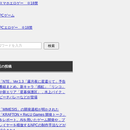
スマホエロゲー ※18禁
PCゲーム
PCエロゲー ※18禁
近の投稿
「NTE」Ver.1.3「霧月夜に星還りて」予告
番組まとめ。新キャラ「残虹」「リンコ」
や新エリア「星暮保護区」，水上バイク，
ビーチバレーなどが登場
「MIMESIS」の開発過程が明かされた
「KRAFTON × ReLU Games 開発トーク」
をレポート。AIを用いたゲーム開発や，プ
レイヤーを模倣するNPCの制作手法などが