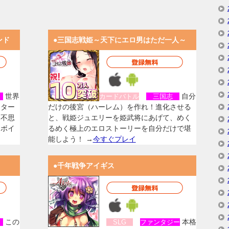
ンド
●三国志戦姫～天下にエロ男はただ一人～
世界
自分
女
カードバトル
三国志
スター
だけの後宮（ハーレム）を作れ！進化させる
く不思
と、戦姫ジュエリーを姫武将にあげて、めく
なボイ
るめく極上のエロストーリーを自分だけで堪
能しよう！ →
今すぐプレイ
●千年戦争アイギス
この
本格
女
SLG
ファンタジー