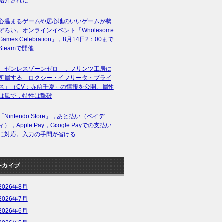
紹介された
心温まるゲームや居心地のいいゲームが勢
ぞろい。オンラインイベント「Wholesome
Games Celebration」，8月14日2：00まで
Steamで開催
「ゼンレスゾーンゼロ」，フリンツ工房に
所属する「ロクシー・イフリータ・プライ
ス」（CV：赤﨑千夏）の情報を公開。属性
は風で，特性は撃破
「Nintendo Store」，あと払い（ペイデ
ィ），Apple Pay，Google Payでの支払い
に対応。入力の手間が省ける
ーカイブ
2026年8月
2026年7月
2026年6月