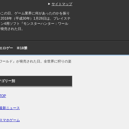
サイトマップ
のこの日、ゲーム業界に何があったのかを振り
2018年（平成30年）1月26日は、プレイステ
ョン4用ソフト『モンスターハンター：ワール
が発売された日。
Cエロゲー ※18禁
ワールド』が発売された日。全世界に狩りの楽
テゴリー別
TOP
最新ニュース
スマホゲーム