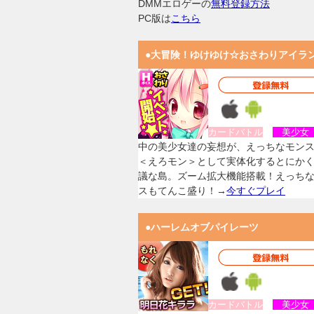
DMMエロゲーの
無料登録方法
PC版は
こちら
●大冒険！ゆけゆけ☆おさわりアイラ
カードバトル
美少
中の美少女達の妄想が、えっちなモン
＜えろモン＞として実体化するとにか
議な島。ズーム拡大機能搭載！えっち
スもてんこ盛り！→
今すぐプレイ
●ハーレムオブパイレーツ
カードバトル
美少