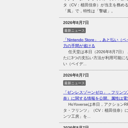
タ（CV：植田佳奈）が当主を務め
「風」で，特性は「撃破」。
2026年8月7日
最新ニュース
「Nintendo Store」，あと払い（
力の手間が省ける
任天堂は本日（2026年8月7日），同
たに3つの支払い方法が利用可能に
い（ペイデ...
2026年8月7日
最新ニュース
「ゼンレスゾーンゼロ」，フリンツ
奈）に関する情報を公開。属性は電
HoYoverseは本日，アクショ
タ・フリンツ」（CV：植田佳奈）
ンツ工房」を...
2026年8月7日