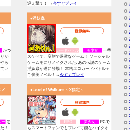
迎え撃て！ →
今すぐプレイ
●淫妖蟲
かつ
一番
女
カードバトル
美少女
残りが
スケベで、変態で過激なゲーム！ ソーシャル
族やら
ゲーム用にリメイクされた､あの伝説のゲーム
してい
淫妖蟲が遂に登場！ 本格エロカードバトル＋
ご褒美ノベル！→
今すぐプレイ
ニメ
●Lord of Walkure ～X指定～
悪
PCで
ジー
RPG
美少女
れた！
もスマートフォンでもプレイ可能なハイクオ