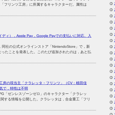
る「フリンツ工房」に所属するキャラクターだ。属性は
ペイディ），Apple Pay，Google Payでの支払いに対応。入
社の公式オンラインストア「NintendoStore」で，新
なったことを発表した。このたび追加されたのは，あと払
工房の現当主「クラレッタ・フリンツ」（CV：植田佳
気で，特性は不明
ンRPG「ゼンレスゾーンゼロ」のキャラクター「クラレッ
に関する情報を公開した。クラレッタは，合金重工「フリ