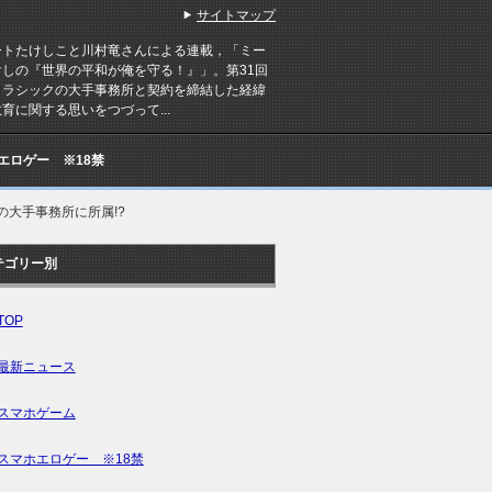
サイトマップ
トたけしこと川村竜さんによる連載，「ミー
けしの『世界の平和が俺を守る！』」。第31回
クラシックの大手事務所と契約を締結した経緯
育に関する思いをつづって...
Cエロゲー ※18禁
大手事務所に所属!?
テゴリー別
TOP
最新ニュース
スマホゲーム
スマホエロゲー ※18禁