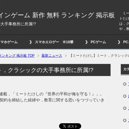
ミー
インゲーム 新作 無料 ランキング 掲示板
トた
は，
大手事務所に所属!?
や，教
スマホゲーム
スマホエロゲー ※18禁
PCゲーム
P
ンキング 掲示板 TOP
最新ニュース
【ミートたけし】ミート，クラシックの
，クラシックの大手事務所に所属!?
カ
連載，「ミートたけしの『世界の平和が俺を守る！』」。
と契約を締結した経緯や，教育に関する思いをつづっていき