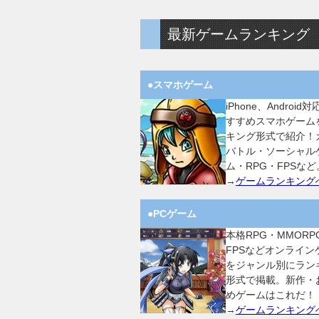
最新ゲームランキング
●スマホゲーム
iPhone、Android
すすめスマホゲーム
キング形式で紹介！
バトル・ソーシャル
ム・RPG・FPSなど
→
ゲームランキング
●PCゲーム
本格RPG・MMORP
FPSなどオンライン
をジャンル別にラン
形式で掲載。新作・
めゲームはこれだ！
→
ゲームランキング