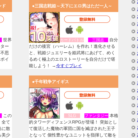
ンド
●三国志戦姫～天下にエロ男はただ一人～
世界
自分
女
カードバトル
三国志
スター
だけの後宮（ハーレム）を作れ！進化させる
く不思
と、戦姫ジュエリーを姫武将にあげて、めく
なボイ
るめく極上のエロストーリーを自分だけで堪
能しよう！ →
今すぐプレイ
●千年戦争アイギス
この
本格
女
SLG
ファンタジー
、全て
的タワーディフェンスRPGが登場！ 突如とし
島に散
て復活した魔物の軍団に国を滅ぼされた王子
る美少
となって 個性豊かなユニットを指揮して敵を