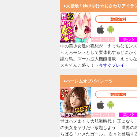
●大冒険！ゆけゆけ☆おさわりアイラ
カードバトル
美少
中の美少女達の妄想が、えっちなモン
＜えろモン＞として実体化するとにか
議な島。ズーム拡大機能搭載！えっち
スもてんこ盛り！→
今すぐプレイ
●ハーレムオブパイレーツ
カードバトル
美少
世はハメまくり大航海時代！ 王になり
の美女をヤリたい放題しよう！ 世界の
らばる「ハメたガール」 次々と登場す