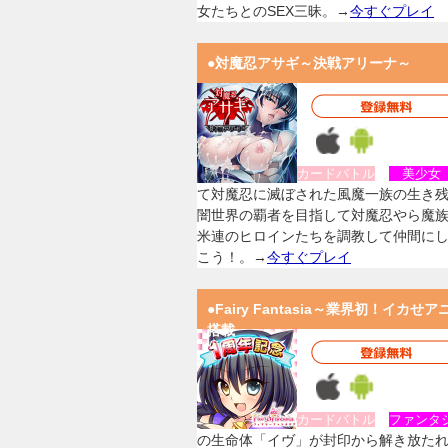
女たちとのSEX三昧。→
今すぐプレイ
●対魔忍アサギ～決戦アリーナ～
カードバトル
美少
て対魔忍に滅ぼされた風魔一族の生き
闇世界の覇者を目指して対魔忍やら魔
米連のヒロインたちを調教して仲間に
こう！。→
今すぐプレイ
●Fairy Fantasia～業界初！イカせア
搭載
カードバトル
ファンタ
の生命体「イヴ」が封印から解き放た