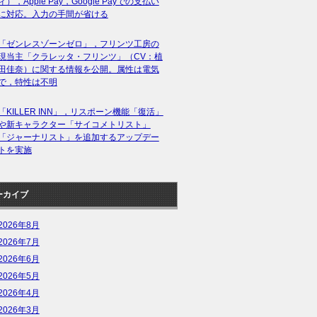
ィ），Apple Pay，Google Payでの支払い
に対応。入力の手間が省ける
「ゼンレスゾーンゼロ」，フリンツ工房の
現当主「クラレッタ・フリンツ」（CV：植
田佳奈）に関する情報を公開。属性は電気
で，特性は不明
「KILLER INN」，リスポーン機能「復活」
や新キャラクター「サイコメトリスト」
「ジャーナリスト」を追加するアップデー
トを実施
ーカイブ
2026年8月
2026年7月
2026年6月
2026年5月
2026年4月
2026年3月