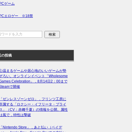
PCゲーム
PCエロゲー ※18禁
近の投稿
心温まるゲームや居心地のいいゲームが勢
ぞろい。オンラインイベント「Wholesome
Games Celebration」，8月14日2：00まで
Steamで開催
「ゼンレスゾーンゼロ」，フリンツ工房に
所属する「ロクシー・イフリータ・プライ
ス」（CV：赤﨑千夏）の情報を公開。属性
は風で，特性は撃破
「Nintendo Store」，あと払い（ペイデ