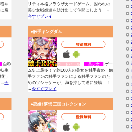
を増や
リティ本格ブラウザカードゲーム。囚われの
気に戻
美少女戦姫達を助け出して仲間にしよう！→
今すぐプレイ
●触手キングダム
自称
ゲー
女
カードバトル
美少女
に転生
ム史上最多！？約100人の美女を触手責め！触
魔術」
手ファンの触手ファンによる触手ファンのた
！→
今
めのソシャゲーが、満を持して遂に登場！！
→
今すぐプレイ
●恋姫†夢想 三国コレクション