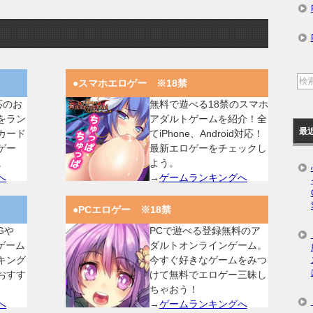
●スマホエロゲー ※18禁
対応のお
無料で遊べる18禁のスマホ
をラン
アダルトゲームを紹介！全
最
カード
てiPhone、Android対応！
ゲー
最新エロゲーをチェックし
。
よう。
へ
→
ゲームランキングへ
●PCエロゲー ※18禁
Gや
PCで遊べる登録無料のア
ゲーム
ダルトオンラインゲーム。
キング
今すぐ好きなゲームをみつ
おすす
けて無料でエロゲー三昧し
ちゃおう！
へ
→
ゲームランキングへ