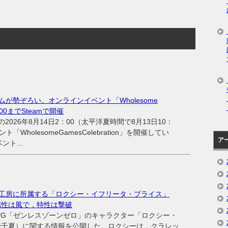
が勢ぞろい。オンラインイベント「Wholesome
2：00までSteamで開催
の2026年8月14日2：00（太平洋夏時間で8月13日10：
「WholesomeGamesCelebration」を開催してい
ア
ト...
工房に所属する「ロクシー・イフリータ・プライス」
属性は風で，特性は撃破
ンRPG「ゼンレスゾーンゼロ」のキャラクター「ロクシー・
﨑千夏）に関する情報を公開した。ロクシーは，クラレッ