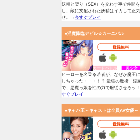
妖精と契り（SEX）を交わす事で仲間
し、敵に支配された妖精はイカして正
せ。→
今すぐプレイ
●淫魔降臨デビル☆カーニバル
カードバトル
美少
ヒーローを名乗る若者が、なぜか魔王
しちゃった・・・！？ 最強の魔術「淫
で、悪魔っ娘を性の力で服従させろッ
すぐプレイ
●キャバ王～キャストは全員AV女優～