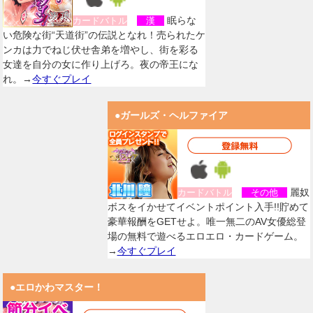
眠らな
カードバトル
漢
い危険な街“天道街”の伝説となれ！売られたケ
ンカは力でねじ伏せ舎弟を増やし、街を彩る
女達を自分の女に作り上げろ。夜の帝王にな
れ。→
今すぐプレイ
●ガールズ・ヘルファイア
麗奴
カードバトル
その他
ボスをイかせてイベントポイント入手!!貯めて
豪華報酬をGETせよ。唯一無二のAV女優総登
場の無料で遊べるエロエロ・カードゲーム。
→
今すぐプレイ
●エロかわマスター！