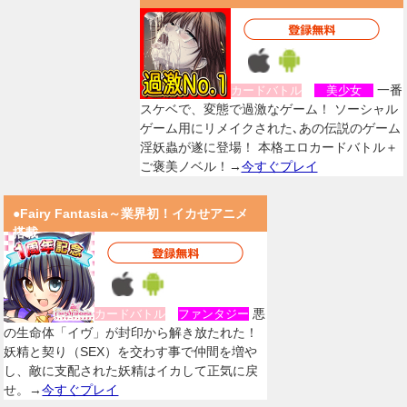
一番
カードバトル
美少女
スケベで、変態で過激なゲーム！ ソーシャル
ゲーム用にリメイクされた､あの伝説のゲーム
淫妖蟲が遂に登場！ 本格エロカードバトル＋
ご褒美ノベル！→
今すぐプレイ
●Fairy Fantasia～業界初！イカせアニメ
搭載
悪
カードバトル
ファンタジー
の生命体「イヴ」が封印から解き放たれた！
妖精と契り（SEX）を交わす事で仲間を増や
し、敵に支配された妖精はイカして正気に戻
せ。→
今すぐプレイ