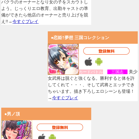
バクラのオーナーとなり女の子をスカウトし
よう。じっくりエロ教育、出勤キャストの準
備ができたら他店のオーナーと売り上げを競
え!!→
今すぐプレイ
●恋姫†夢想 三国コレクション
美少
カードバトル
三国志
女武将は脱ぐと強くなる。勝利すると体を許
してくれて・・・、そして武将とエッチでき
ちゃいます。描き下ろしエロシーンも登場！
→
今すぐプレイ
●男ノ頂