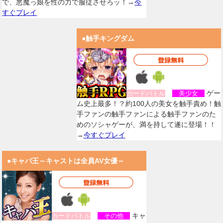
で、悪魔っ娘を性の力で服従させろッ！→
今
すぐプレイ
●触手キングダム
ゲー
カードバトル
美少女
ム史上最多！？約100人の美女を触手責め！触
手ファンの触手ファンによる触手ファンのた
めのソシャゲーが、満を持して遂に登場！！
→
今すぐプレイ
●キャバ王～キャストは全員AV女優～
キャ
カードバトル
その他