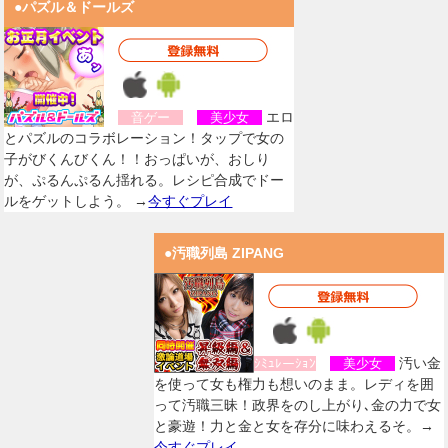
●パズル＆ドールズ
エロ
音ゲー
美少女
とパズルのコラボレーション！タップで女の
子がびくんびくん！！おっぱいが、おしり
が、ぷるんぷるん揺れる。レシピ合成でドー
ルをゲットしよう。 →
今すぐプレイ
●汚職列島 ZIPANG
汚い金
ｼﾐｭﾚーｼｮﾝ
美少女
を使って女も権力も想いのまま。レディを囲
って汚職三昧！政界をのし上がり､金の力で女
と豪遊！力と金と女を存分に味わえるそ。→
今すぐプレイ