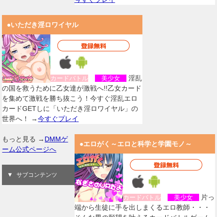
●いただき淫ロワイヤル
淫乱
カードバトル
美少女
の国を救うために乙女達が激戦へ!!乙女カード
を集めて激戦を勝ち抜こう！今すぐ淫乱エロ
カードGETしに「いただき淫ロワイヤル」の
世界へ！ →
今すぐプレイ
もっと見る →
DMMゲ
●エロがく～エロと科学と学園モノ～
ーム公式ページへ
サブコンテンツ
片っ
カードバトル
美少女
端から生徒に手を出しまくるエロ教師・・・