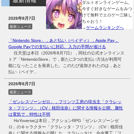
ダルトオンラインゲーム。
今すぐ好きなゲームをみつ
けて無料でエロゲー三昧し
2026年8月7日
ちゃおう！
最新ニュース
→
ゲームランキングへ
「Nintendo Store」，あと払い（ペイディ），Apple Pay，
Google Payでの支払いに対応。入力の手間が省ける
任天堂は本日（2026年8月7日），同社の公式オンラインス
トア「NintendoStore」で，新たに3つの支払い方法が利用可
能になったことを発表した。このたび追加されたのは，あと
払い（ペイデ...
2026年8月7日
最新ニュース
「ゼンレスゾーンゼロ」，フリンツ工房の現当主「クラレッ
タ・フリンツ」（CV：植田佳奈）に関する情報を公開。属性
は電気で，特性は不明
HoYoverseは本日，アクションRPG「ゼンレスゾーンゼ
ロ」のキャラクター「クラレッタ・フリンツ」（CV：植田佳
奈）に関する情報を公開した。クラレッタは，合金重工「フ