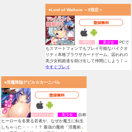
●Lord of Walkure ～X指定～
PCで
RPG
美少女
もスマートフォンでもプレイ可能なハイクオ
リティ本格ブラウザカードゲーム。囚われの
美少女戦姫達を助け出して仲間にしよう！→
今すぐプレイ
●淫魔降臨デビル☆カーニバル
自称
カードバトル
美少女
ヒーローを名乗る若者が、なぜか魔王に転生
しちゃった・・・！？ 最強の魔術「淫魔術」