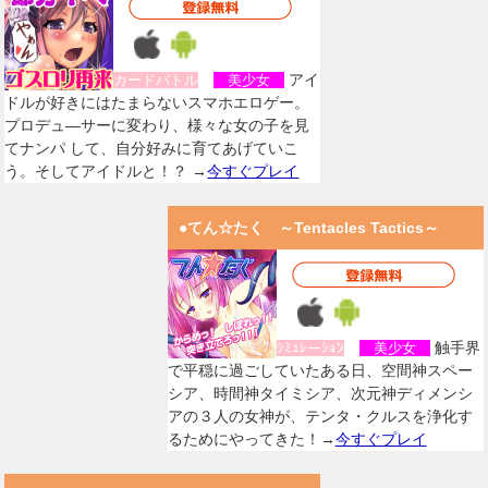
アイ
カードバトル
美少女
ドルが好きにはたまらないスマホエロゲー。
プロデュ―サーに変わり、様々な女の子を見
てナンパ して、自分好みに育てあげていこ
う。そしてアイドルと！？ →
今すぐプレイ
●てん☆たく ～Tentacles Tactics～
触手界
ｼﾐｭﾚーｼｮﾝ
美少女
で平穏に過ごしていたある日、空間神スペー
シア、時間神タイミシア、次元神ディメンシ
アの３人の女神が、テンタ・クルスを浄化す
るためにやってきた！→
今すぐプレイ