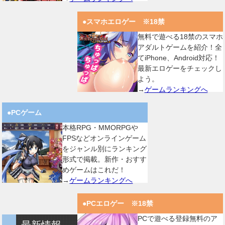
●スマホエロゲー ※18禁
無料で遊べる18禁のスマホ
アダルトゲームを紹介！全
てiPhone、Android対応！
最新エロゲーをチェックし
よう。
→
ゲームランキングへ
●PCゲーム
本格RPG・MMORPGや
FPSなどオンラインゲーム
をジャンル別にランキング
形式で掲載。新作・おすす
めゲームはこれだ！
→
ゲームランキングへ
●PCエロゲー ※18禁
PCで遊べる登録無料のア
最新情報