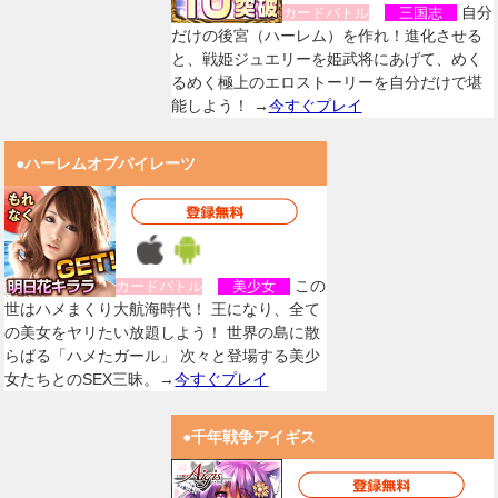
自分
カードバトル
三国志
だけの後宮（ハーレム）を作れ！進化させる
と、戦姫ジュエリーを姫武将にあげて、めく
るめく極上のエロストーリーを自分だけで堪
能しよう！ →
今すぐプレイ
●ハーレムオブパイレーツ
この
カードバトル
美少女
世はハメまくり大航海時代！ 王になり、全て
の美女をヤリたい放題しよう！ 世界の島に散
らばる「ハメたガール」 次々と登場する美少
女たちとのSEX三昧。→
今すぐプレイ
●千年戦争アイギス