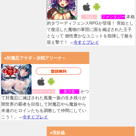
本格
SLG
ファンタジー
的タワーディフェンスRPGが登場！ 突如とし
て復活した魔物の軍団に国を滅ぼされた王子
となって 個性豊かなユニットを指揮して敵を
迎え撃て！ →
今すぐプレイ
●対魔忍アサギ～決戦アリーナ～
かつ
カードバトル
美少女
て対魔忍に滅ぼされた風魔一族の生き残りが
闇世界の覇者を目指して対魔忍やら魔族やら
米連のヒロインたちを調教して仲間にしてい
こう！。→
今すぐプレイ
●淫妖蟲