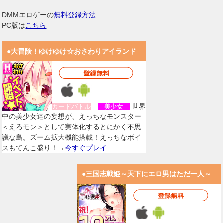
DMMエロゲーの
無料登録方法
PC版は
こちら
●大冒険！ゆけゆけ☆おさわりアイランド
世界
カードバトル
美少女
中の美少女達の妄想が、えっちなモンスター
＜えろモン＞として実体化するとにかく不思
議な島。ズーム拡大機能搭載！えっちなボイ
スもてんこ盛り！→
今すぐプレイ
●三国志戦姫～天下にエロ男はただ一人～