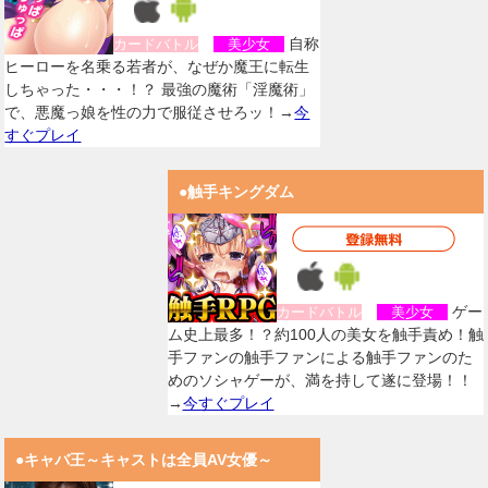
自称
カードバトル
美少女
ヒーローを名乗る若者が、なぜか魔王に転生
しちゃった・・・！？ 最強の魔術「淫魔術」
で、悪魔っ娘を性の力で服従させろッ！→
今
すぐプレイ
●触手キングダム
ゲー
カードバトル
美少女
ム史上最多！？約100人の美女を触手責め！触
手ファンの触手ファンによる触手ファンのた
めのソシャゲーが、満を持して遂に登場！！
→
今すぐプレイ
●キャバ王～キャストは全員AV女優～