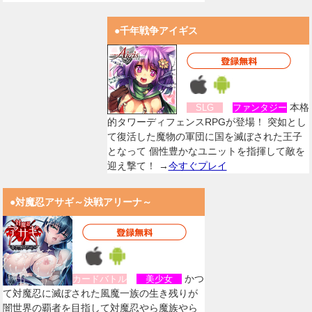
●千年戦争アイギス
本格
SLG
ファンタジー
的タワーディフェンスRPGが登場！ 突如とし
て復活した魔物の軍団に国を滅ぼされた王子
となって 個性豊かなユニットを指揮して敵を
迎え撃て！ →
今すぐプレイ
●対魔忍アサギ～決戦アリーナ～
かつ
カードバトル
美少女
て対魔忍に滅ぼされた風魔一族の生き残りが
闇世界の覇者を目指して対魔忍やら魔族やら