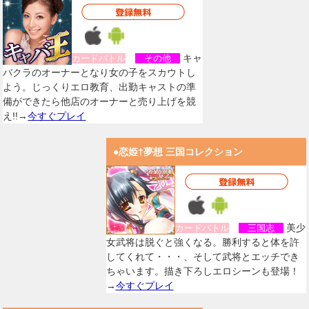
キャ
カードバトル
その他
バクラのオーナーとなり女の子をスカウトし
よう。じっくりエロ教育、出勤キャストの準
備ができたら他店のオーナーと売り上げを競
え!!→
今すぐプレイ
●恋姫†夢想 三国コレクション
美少
カードバトル
三国志
女武将は脱ぐと強くなる。勝利すると体を許
してくれて・・・、そして武将とエッチでき
ちゃいます。描き下ろしエロシーンも登場！
→
今すぐプレイ