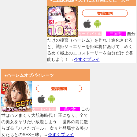
●三国志戦姫～天下にエロ男はただ一人～
自分
カードバトル
三国志
だけの後宮（ハーレム）を作れ！進化させる
と、戦姫ジュエリーを姫武将にあげて、めく
るめく極上のエロストーリーを自分だけで堪
能しよう！ →
今すぐプレイ
●ハーレムオブパイレーツ
この
カードバトル
美少女
世はハメまくり大航海時代！ 王になり、全て
の美女をヤリたい放題しよう！ 世界の島に散
らばる「ハメたガール」 次々と登場する美少
女たちとのSEX三昧。→
今すぐプレイ