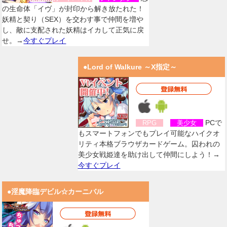
の生命体「イヴ」が封印から解き放たれた！
妖精と契り（SEX）を交わす事で仲間を増や
し、敵に支配された妖精はイカして正気に戻
せ。→
今すぐプレイ
●Lord of Walkure ～X指定～
PCで
RPG
美少女
もスマートフォンでもプレイ可能なハイクオ
リティ本格ブラウザカードゲーム。囚われの
美少女戦姫達を助け出して仲間にしよう！→
今すぐプレイ
●淫魔降臨デビル☆カーニバル