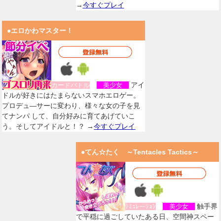
→
今すぐプレイ
●エロかわマスター！
アイ
カードバトル
美少女
ドルが好きにはたまらないスマホエロゲー。
プロデュ―サーに変わり、様々な女の子を見
てナンパ して、自分好みに育てあげていこ
う。そしてアイドルと！？ →
今すぐプレイ
●てん☆たく ～Tentacles Tactics～
触手界
ｼﾐｭﾚーｼｮﾝ
美少女
で平穏に過ごしていたある日、空間神スペー