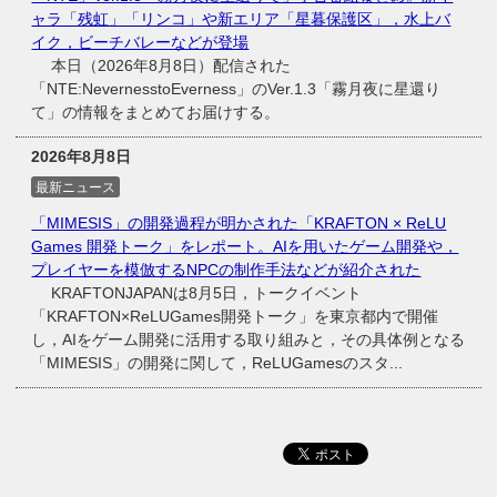
ャラ「残虹」「リンコ」や新エリア「星暮保護区」，水上バ
イク，ビーチバレーなどが登場
本日（2026年8月8日）配信された
「NTE:NevernesstoEverness」のVer.1.3「霧月夜に星還り
て」の情報をまとめてお届けする。
2026年8月8日
最新ニュース
「MIMESIS」の開発過程が明かされた「KRAFTON × ReLU
Games 開発トーク」をレポート。AIを用いたゲーム開発や，
プレイヤーを模倣するNPCの制作手法などが紹介された
KRAFTONJAPANは8月5日，トークイベント
「KRAFTON×ReLUGames開発トーク」を東京都内で開催
し，AIをゲーム開発に活用する取り組みと，その具体例となる
「MIMESIS」の開発に関して，ReLUGamesのスタ...