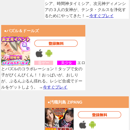
シア、時間神タイミシア、次元神ディメンシ
アの３人の女神が、テンタ・クルスを浄化す
るためにやってきた！→
今すぐプレイ
●パズル＆ドールズ
エロ
音ゲー
美少女
とパズルのコラボレーション！タップで女の
子がびくんびくん！！おっぱいが、おしり
が、ぷるんぷるん揺れる。レシピ合成でドー
ルをゲットしよう。 →
今すぐプレイ
●汚職列島 ZIPANG