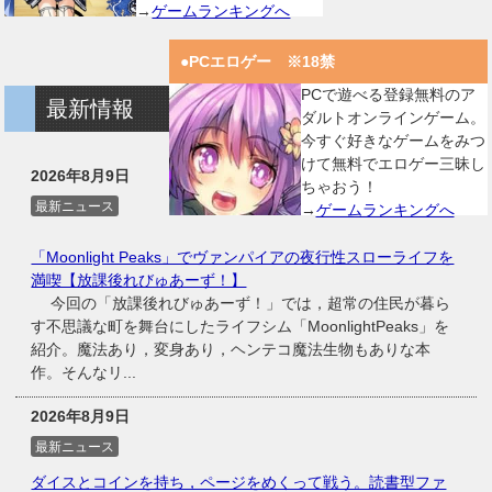
→
ゲームランキングへ
●PCエロゲー ※18禁
PCで遊べる登録無料のア
最新情報
ダルトオンラインゲーム。
今すぐ好きなゲームをみつ
けて無料でエロゲー三昧し
2026年8月9日
ちゃおう！
最新ニュース
→
ゲームランキングへ
「Moonlight Peaks」でヴァンパイアの夜行性スローライフを
満喫【放課後れびゅあーず！】
今回の「放課後れびゅあーず！」では，超常の住民が暮ら
す不思議な町を舞台にしたライフシム「MoonlightPeaks」を
紹介。魔法あり，変身あり，ヘンテコ魔法生物もありな本
作。そんなリ...
2026年8月9日
最新ニュース
ダイスとコインを持ち，ページをめくって戦う。読書型ファ