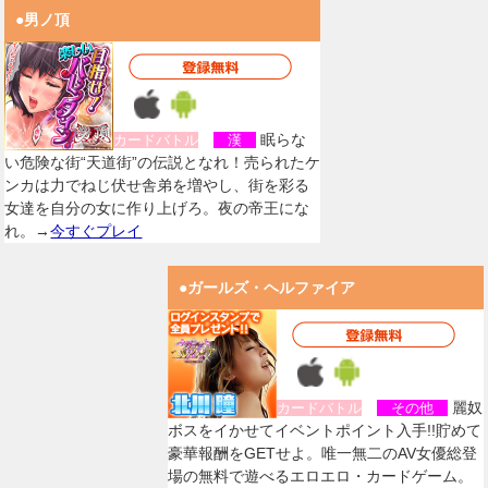
●男ノ頂
眠らな
カードバトル
漢
い危険な街“天道街”の伝説となれ！売られたケ
ンカは力でねじ伏せ舎弟を増やし、街を彩る
女達を自分の女に作り上げろ。夜の帝王にな
れ。→
今すぐプレイ
●ガールズ・ヘルファイア
麗奴
カードバトル
その他
ボスをイかせてイベントポイント入手!!貯めて
豪華報酬をGETせよ。唯一無二のAV女優総登
場の無料で遊べるエロエロ・カードゲーム。