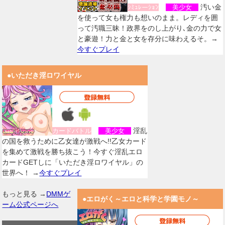
汚い金
ｼﾐｭﾚーｼｮﾝ
美少女
を使って女も権力も想いのまま。レディを囲
って汚職三昧！政界をのし上がり､金の力で女
と豪遊！力と金と女を存分に味わえるそ。→
今すぐプレイ
●いただき淫ロワイヤル
淫乱
カードバトル
美少女
の国を救うために乙女達が激戦へ!!乙女カード
を集めて激戦を勝ち抜こう！今すぐ淫乱エロ
カードGETしに「いただき淫ロワイヤル」の
世界へ！ →
今すぐプレイ
もっと見る →
DMMゲ
●エロがく～エロと科学と学園モノ～
ーム公式ページへ