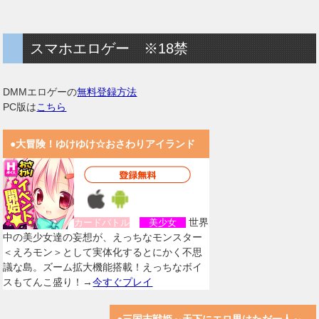
スマホエロゲー ※18禁
DMMエロゲーの
無料登録方法
PC版は
こちら
●大冒険！ゆけゆけ☆おさわりアイランド
世界
カードバトル
美少女
中の美少女達の妄想が、えっちなモンスター
＜えろモン＞として実体化するとにかく不思
議な島。ズーム拡大機能搭載！えっちなボイ
スもてんこ盛り！→
今すぐプレイ