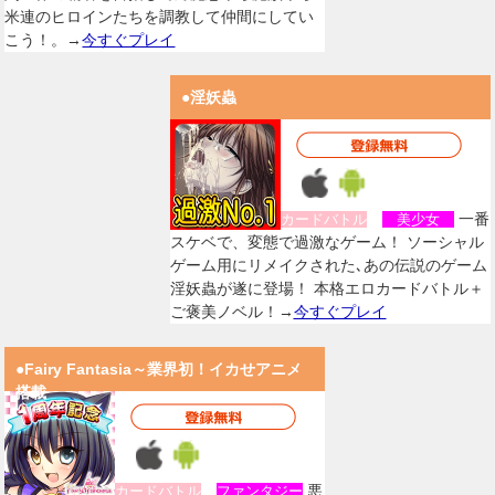
米連のヒロインたちを調教して仲間にしてい
こう！。→
今すぐプレイ
●淫妖蟲
一番
カードバトル
美少女
スケベで、変態で過激なゲーム！ ソーシャル
ゲーム用にリメイクされた､あの伝説のゲーム
淫妖蟲が遂に登場！ 本格エロカードバトル＋
ご褒美ノベル！→
今すぐプレイ
●Fairy Fantasia～業界初！イカせアニメ
搭載
悪
カードバトル
ファンタジー