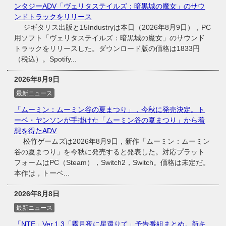
ンタジーADV「ヴェリタステイルズ：暗黒城の魔女」のサウ
ンドトラックをリリース
ジギタリス出版と15Industryは本日（2026年8月9日），PC
用ソフト「ヴェリタステイルズ：暗黒城の魔女」のサウンド
トラックをリリースした。ダウンロード版の価格は1833円
（税込）。Spotify...
2026年8月9日
最新ニュース
「ムーミン：ムーミン谷の夏まつり」，今秋に発売決定。ト
ーベ・ヤンソンが手掛けた「ムーミン谷の夏まつり」から着
想を得たADV
松竹ゲームズは2026年8月9日，新作「ムーミン：ムーミン
谷の夏まつり」を今秋に発売すると発表した。対応プラット
フォームはPC（Steam），Switch2，Switch。価格は未定だ。
本作は，トーベ...
2026年8月8日
最新ニュース
「NTE」Ver.1.3「霧月夜に星還りて」予告番組まとめ。新キ