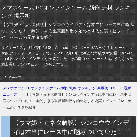
スマホゲーム PCオンラインゲーム 新作 無料 ランキ
ング 掲示板
【ウマ娘・元ネタ解説】シンコウウインディは本当にレース中に噛み
ついていた！ 劇的すぎる重賞勝利歴を始めとする史実エピソード
や、ゲームの元ネタを紹介
サイゲームスより配信中のiOS、Android、PC（DMM GAMES）対応ゲーム『ウ
マ娘 プリティーダービー』で、2023年2月13日に新たな育成ウマ娘“星3[Wicked
Punk]シンコウウインディ”が実装された。その能力や、ゲームの元ネタとなった
競走馬としてのエピソードを紹介する。
メニュー
スマホゲーム PCオンラインゲーム 新作 無料 ランキング 掲示板 TOP
最新
ニュース
【ウマ娘・元ネタ解説】シンコウウインディは本当にレース中に
噛みついていた！ 劇的すぎる重賞勝利歴を始めとする史実エピソードや、ゲ
ームの元ネタを紹介
【ウマ娘・元ネタ解説】シンコウウインデ
ィは本当にレース中に噛みついていた！