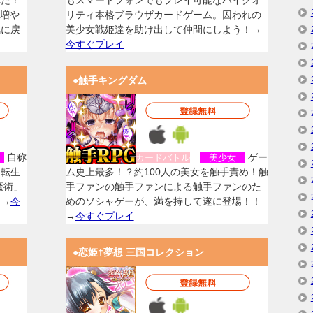
れた！
もスマートフォンでもプレイ可能なハイクオ
を増や
リティ本格ブラウザカードゲーム。囚われの
気に戻
美少女戦姫達を助け出して仲間にしよう！→
今すぐプレイ
●触手キングダム
自称
ゲー
女
カードバトル
美少女
に転生
ム史上最多！？約100人の美女を触手責め！触
魔術」
手ファンの触手ファンによる触手ファンのた
！→
今
めのソシャゲーが、満を持して遂に登場！！
→
今すぐプレイ
●恋姫†夢想 三国コレクション