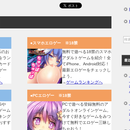
●スマホエロゲー ※18禁
対応のお
無料で遊べる18禁のスマホ
をラン
アダルトゲームを紹介！全
最
カード
てiPhone、Android対応！
ゲー
最新エロゲーをチェックし
。
よう。
へ
→
ゲームランキングへ
●PCエロゲー ※18禁
Gや
PCで遊べる登録無料のア
ゲーム
ダルトオンラインゲーム。
キング
今すぐ好きなゲームをみつ
おすす
けて無料でエロゲー三昧し
ちゃおう！