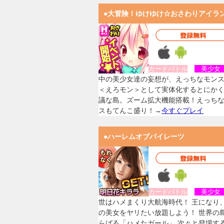
●大冒険！ゆけゆけ☆おさわりアイラ
カードバトル
美少
中の美少女達の妄想が、えっちなモン
＜えろモン＞として実体化するとにか
議な島。ズーム拡大機能搭載！えっち
スもてんこ盛り！→
今すぐプレイ
●ハーレムオブパイレーツ
カードバトル
美少
世はハメまくり大航海時代！ 王になり
の美女をヤリたい放題しよう！ 世界の
らばる「ハメたガール」 次々と登場す