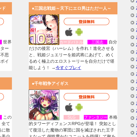
ンド
●三国志戦姫～天下にエロ男はただ一人～
世界
自分
女
カードバトル
三国志
スター
だけの後宮（ハーレム）を作れ！進化させる
く不思
と、戦姫ジュエリーを姫武将にあげて、めく
なボイ
るめく極上のエロストーリーを自分だけで堪
能しよう！ →
今すぐプレイ
●千年戦争アイギス
この
本格
女
SLG
ファンタジー
、全て
的タワーディフェンスRPGが登場！ 突如とし
島に散
て復活した魔物の軍団に国を滅ぼされた王子
る美少
となって 個性豊かなユニットを指揮して敵を