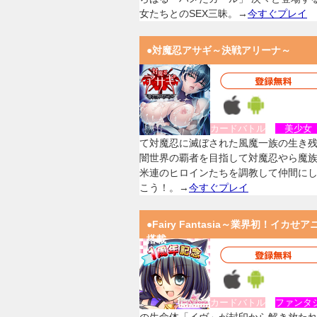
女たちとのSEX三昧。→
今すぐプレイ
●対魔忍アサギ～決戦アリーナ～
カードバトル
美少
て対魔忍に滅ぼされた風魔一族の生き
闇世界の覇者を目指して対魔忍やら魔
米連のヒロインたちを調教して仲間に
こう！。→
今すぐプレイ
●Fairy Fantasia～業界初！イカせア
搭載
カードバトル
ファンタ