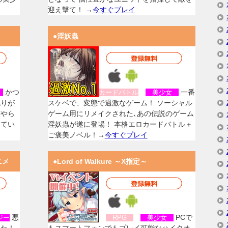
迎え撃て！ →
今すぐプレイ
●淫妖蟲
かつ
一番
女
カードバトル
美少女
残りが
スケベで、変態で過激なゲーム！ ソーシャル
族やら
ゲーム用にリメイクされた､あの伝説のゲーム
してい
淫妖蟲が遂に登場！ 本格エロカードバトル＋
ご褒美ノベル！→
今すぐプレイ
ニメ
●Lord of Walkure ～X指定～
悪
PCで
ジー
RPG
美少女