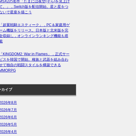
MSX2の名作「たまには夜空(そら)を見上げ
て。」，Switch版を配信開始。星と星をつ
ないで星座を描こう
「超翼戦騎エスティーク」，PC＆家庭用ゲ
ーム機版をリリース。日本版と北米版を完
全収録し，オンラインランキング機能も搭
載
「KINGDOM2: War in Flames」，正式サー
ビスを韓国で開始。種族と武器を組み合わ
せて独自の戦闘スタイルを構築できる
MMORPG
ーカイブ
2026年8月
2026年7月
2026年6月
2026年5月
2026年4月