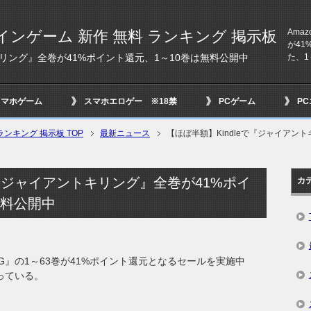
Amaz
インゲーム 新作 無料 ランキング 掲示板
が4
た、1
キリング』全巻が41%ポイント還元、1～10巻は無料公開中
スマホゲーム
スマホエロゲー ※18禁
PCゲーム
P
ンキング 掲示板 TOP
最新ニュース
【ほぼ半額】Kindleで『ジャイアン
で『ジャイアントキリング』全巻が41%ポイ
カ
無料公開中
KILLING』の1～63巻が41%ポイント還元となるセールを実施中
っている。