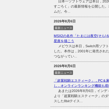
日本一ソフトウェアは本日，2026
すごろく」の最新情報を公開した。
ムだ。今...
2026年8月6日
最新ニュース
MSX2の名作「たまには夜空(そら)
星座を描こう
メビウスは本日，Switch用ソフ
した。本作は，2001年に発売され
つながってい...
2026年8月6日
最新ニュース
「超翼戦騎エスティーク」，PC＆
し，オンラインランキング機能も搭
あまたは2026年8月6日，インディ
より「超翼戦騎エスティーク」のダウ
スした8bitテイス...