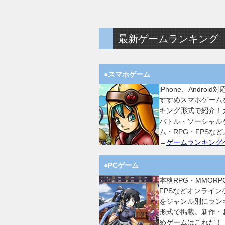
最新ゲームランキング
●スマホゲーム
iPhone、Android
すすめスマホゲーム
キング形式で紹介！
バトル・ソーシャル
ム・RPG・FPSなど
→
ゲームランキング
●PCゲーム
本格RPG・MMORP
FPSなどオンライン
をジャンル別にラン
形式で掲載。新作・
めゲームはこれだ！