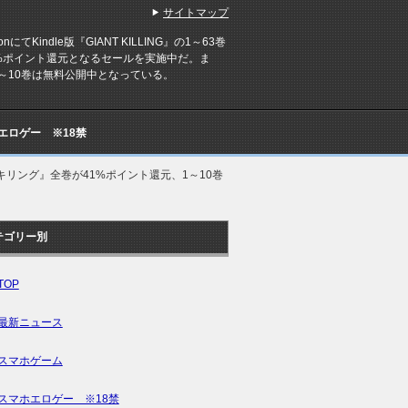
サイトマップ
onにてKindle版『GIANT KILLING』の1～63巻
1%ポイント還元となるセールを実施中だ。ま
～10巻は無料公開中となっている。
Cエロゲー ※18禁
トキリング』全巻が41%ポイント還元、1～10巻
テゴリー別
TOP
最新ニュース
スマホゲーム
スマホエロゲー ※18禁