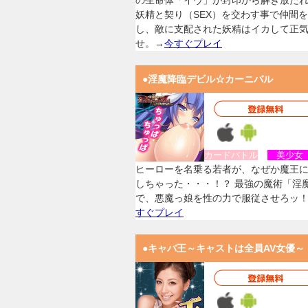
の生命体「イヴ」が封印から解き放た
妖精と契り（SEX）を交わす事で仲間
し、敵に支配された妖精はイカして正
せ。→
今すぐプレイ
●淫魔降臨デビル☆カーニバル
カードバトル
美少
ヒーローを名乗る若者が、なぜか魔王
しちゃった・・・！？ 最強の魔術「淫
で、悪魔っ娘を性の力で服従させろッ
すぐプレイ
●キャバ王～キャストは全員AV女優～