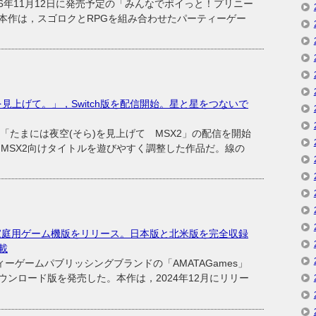
年11月12日に発売予定の「みんなでポイっと！プリニー
本作は，スゴロクとRPGを組み合わせたパーティーゲー
を見上げて。」，Switch版を配信開始。星と星をつないで
ト「たまには夜空(そら)を見上げて MSX2」の配信を開始
たMSX2向けタイトルを遊びやすく調整した作品だ。線の
家庭用ゲーム機版をリリース。日本版と北米版を完全収録
載
ーゲームパブリッシングブランドの「AMATAGames」
ンロード版を発売した。本作は，2024年12月にリリー