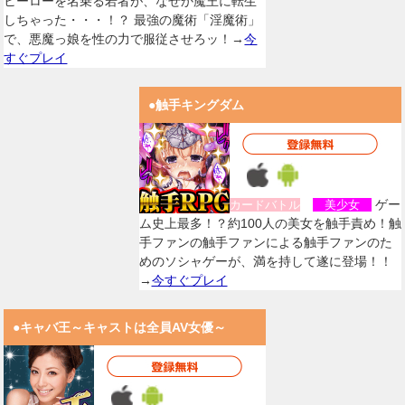
ヒーローを名乗る若者が、なぜか魔王に転生
しちゃった・・・！？ 最強の魔術「淫魔術」
で、悪魔っ娘を性の力で服従させろッ！→
今
すぐプレイ
●触手キングダム
ゲー
カードバトル
美少女
ム史上最多！？約100人の美女を触手責め！触
手ファンの触手ファンによる触手ファンのた
めのソシャゲーが、満を持して遂に登場！！
→
今すぐプレイ
●キャバ王～キャストは全員AV女優～