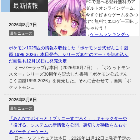
PCで遊べる登録無料のア
最新情報
ダルトオンラインゲーム。
今すぐ好きなゲームをみつ
けて無料でエロゲー三昧し
2026年8月7日
ちゃおう！
最新ニュース
→
ゲームランキングへ
ポケモン1025匹の情報を収録した「ポケモン公式ぜんこく図
鑑 1996-2026」本日発売。シリーズ30年のアートを詰め込ん
だ画集も12月18日に発売決定
オーバーラップは本日（2026年8月7日），「ポケットモン
スター」シリーズ30周年を記念した書籍「ポケモン公式ぜん
こく図鑑1996-2026」を発売した。それに合わせて，画集「ポ
ケットモン...
2026年8月6日
最新ニュース
「みんなでポイっと！プリニーすごろく」，キャラクターや
「投げる」システムの新情報を公開。裏切りが勝敗を左右す
るパーティーゲーム
日本一ソフトウェアは本日，2026年11月12日に発売予定の