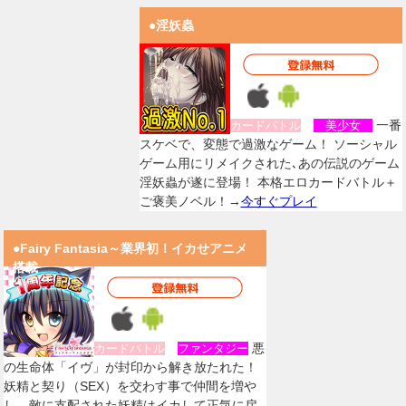
●淫妖蟲
一番
カードバトル
美少女
スケベで、変態で過激なゲーム！ ソーシャル
ゲーム用にリメイクされた､あの伝説のゲーム
淫妖蟲が遂に登場！ 本格エロカードバトル＋
ご褒美ノベル！→
今すぐプレイ
●Fairy Fantasia～業界初！イカせアニメ
搭載
悪
カードバトル
ファンタジー
の生命体「イヴ」が封印から解き放たれた！
妖精と契り（SEX）を交わす事で仲間を増や
し、敵に支配された妖精はイカして正気に戻