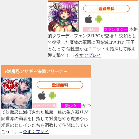
本格
SLG
ファンタジー
的タワーディフェンスRPGが登場！ 突如とし
て復活した魔物の軍団に国を滅ぼされた王子
となって 個性豊かなユニットを指揮して敵を
迎え撃て！ →
今すぐプレイ
●対魔忍アサギ～決戦アリーナ～
かつ
カードバトル
美少女
て対魔忍に滅ぼされた風魔一族の生き残りが
闇世界の覇者を目指して対魔忍やら魔族やら
米連のヒロインたちを調教して仲間にしてい
こう！。→
今すぐプレイ