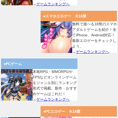
→
ゲームランキングへ
●スマホエロゲー ※18禁
無料で遊べる18禁のスマホ
アダルトゲームを紹介！全
てiPhone、Android対応！
最新エロゲーをチェックし
よう。
→
ゲームランキングへ
●PCゲーム
本格RPG・MMORPGや
FPSなどオンラインゲーム
をジャンル別にランキング
形式で掲載。新作・おすす
めゲームはこれだ！
→
ゲームランキングへ
●PCエロゲー ※18禁