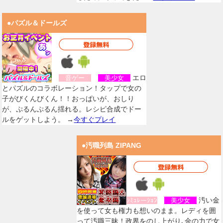
●パズル＆ドールズ
エロ
音ゲー
美少女
とパズルのコラボレーション！タップで女の
子がびくんびくん！！おっぱいが、おしり
が、ぷるんぷるん揺れる。レシピ合成でドー
ルをゲットしよう。 →
今すぐプレイ
●汚職列島 ZIPANG
汚い金
ｼﾐｭﾚーｼｮﾝ
美少女
を使って女も権力も想いのまま。レディを囲
って汚職三昧！政界をのし上がり､金の力で女