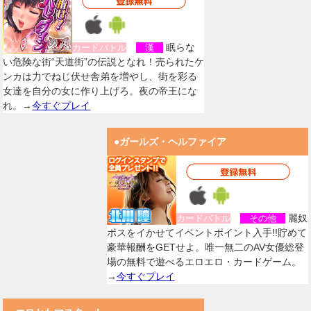
眠らな
カードバトル
漢
い危険な街“天道街”の伝説となれ！売られたケ
ンカは力でねじ伏せ舎弟を増やし、街を彩る
女達を自分の女に作り上げろ。夜の帝王にな
れ。→
今すぐプレイ
●ガールズ・ヘルファイア
麗奴
カードバトル
その他
ボスをイかせてイベントポイント入手!!貯めて
豪華報酬をGETせよ。唯一無二のAV女優総登
場の無料で遊べるエロエロ・カードゲーム。
→
今すぐプレイ