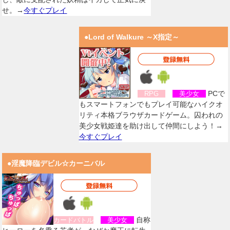
せ。→
今すぐプレイ
●Lord of Walkure ～X指定～
PCで
RPG
美少女
もスマートフォンでもプレイ可能なハイクオ
リティ本格ブラウザカードゲーム。囚われの
美少女戦姫達を助け出して仲間にしよう！→
今すぐプレイ
●淫魔降臨デビル☆カーニバル
自称
カードバトル
美少女