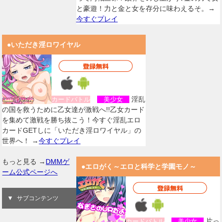
と豪遊！力と金と女を存分に味わえるそ。→
今すぐプレイ
●いただき淫ロワイヤル
淫乱
カードバトル
美少女
の国を救うために乙女達が激戦へ!!乙女カード
を集めて激戦を勝ち抜こう！今すぐ淫乱エロ
カードGETしに「いただき淫ロワイヤル」の
世界へ！ →
今すぐプレイ
もっと見る →
DMMゲ
●エロがく～エロと科学と学園モノ～
ーム公式ページへ
サブコンテンツ
片っ
カードバトル
美少女