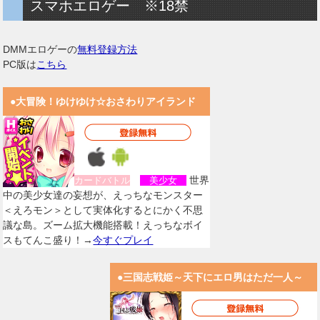
スマホエロゲー ※18禁
DMMエロゲーの
無料登録方法
PC版は
こちら
●大冒険！ゆけゆけ☆おさわりアイランド
世界
カードバトル
美少女
中の美少女達の妄想が、えっちなモンスター
＜えろモン＞として実体化するとにかく不思
議な島。ズーム拡大機能搭載！えっちなボイ
スもてんこ盛り！→
今すぐプレイ
●三国志戦姫～天下にエロ男はただ一人～