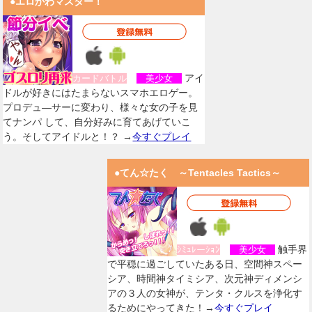
●エロかわマスター！
アイ
カードバトル
美少女
ドルが好きにはたまらないスマホエロゲー。
プロデュ―サーに変わり、様々な女の子を見
てナンパ して、自分好みに育てあげていこ
う。そしてアイドルと！？ →
今すぐプレイ
●てん☆たく ～Tentacles Tactics～
触手界
ｼﾐｭﾚーｼｮﾝ
美少女
で平穏に過ごしていたある日、空間神スペー
シア、時間神タイミシア、次元神ディメンシ
アの３人の女神が、テンタ・クルスを浄化す
るためにやってきた！→
今すぐプレイ