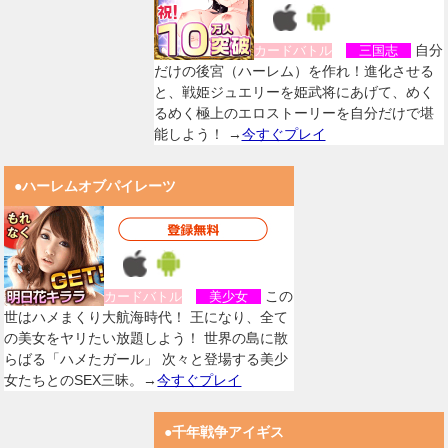
自分
カードバトル
三国志
だけの後宮（ハーレム）を作れ！進化させる
と、戦姫ジュエリーを姫武将にあげて、めく
るめく極上のエロストーリーを自分だけで堪
能しよう！ →
今すぐプレイ
●ハーレムオブパイレーツ
この
カードバトル
美少女
世はハメまくり大航海時代！ 王になり、全て
の美女をヤリたい放題しよう！ 世界の島に散
らばる「ハメたガール」 次々と登場する美少
女たちとのSEX三昧。→
今すぐプレイ
●千年戦争アイギス