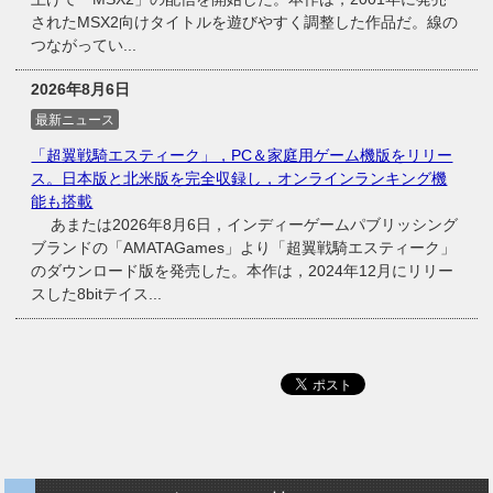
されたMSX2向けタイトルを遊びやすく調整した作品だ。線の
つながってい...
2026年8月6日
最新ニュース
「超翼戦騎エスティーク」，PC＆家庭用ゲーム機版をリリー
ス。日本版と北米版を完全収録し，オンラインランキング機
能も搭載
あまたは2026年8月6日，インディーゲームパブリッシング
ブランドの「AMATAGames」より「超翼戦騎エスティーク」
のダウンロード版を発売した。本作は，2024年12月にリリー
スした8bitテイス...