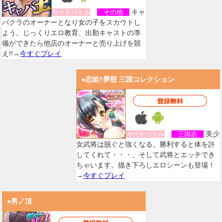
キャ
カードバトル
その他
バクラのオーナーとなり女の子をスカウトし
よう。じっくりエロ教育、出勤キャストの準
備ができたら他店のオーナーと売り上げを競
え!!→
今すぐプレイ
●恋姫†夢想 三国コレクション
美少
カードバトル
三国志
女武将は脱ぐと強くなる。勝利すると体を許
してくれて・・・、そして武将とエッチでき
ちゃいます。描き下ろしエロシーンも登場！
→
今すぐプレイ
●男ノ頂