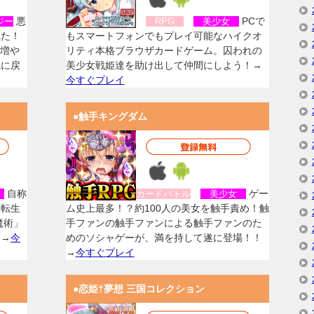
悪
PCで
ジー
RPG
美少女
れた！
もスマートフォンでもプレイ可能なハイクオ
を増や
リティ本格ブラウザカードゲーム。囚われの
気に戻
美少女戦姫達を助け出して仲間にしよう！→
今すぐプレイ
●触手キングダム
自称
ゲー
女
カードバトル
美少女
に転生
ム史上最多！？約100人の美女を触手責め！触
魔術」
手ファンの触手ファンによる触手ファンのた
！→
今
めのソシャゲーが、満を持して遂に登場！！
→
今すぐプレイ
●恋姫†夢想 三国コレクション