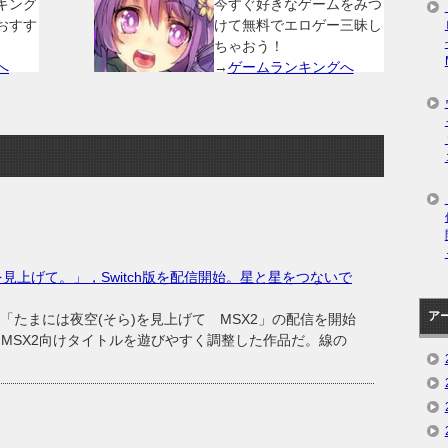
キング
今すぐ好きなゲームをみつ
おすす
けて無料でエロゲー三昧し
ちゃおう！
へ
→
ゲームランキングへ
を見上げて。」，Switch版を配信開始。星と星をつないで
ア
ト「たまには夜空(そら)を見上げて MSX2」の配信を開始
たMSX2向けタイトルを遊びやすく調整した作品だ。線の