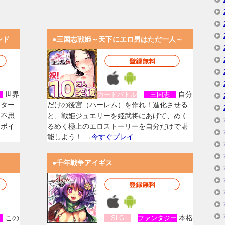
ンド
●三国志戦姫～天下にエロ男はただ一人～
世界
自分
女
カードバトル
三国志
スター
だけの後宮（ハーレム）を作れ！進化させる
く不思
と、戦姫ジュエリーを姫武将にあげて、めく
なボイ
るめく極上のエロストーリーを自分だけで堪
能しよう！ →
今すぐプレイ
●千年戦争アイギス
この
本格
女
SLG
ファンタジー