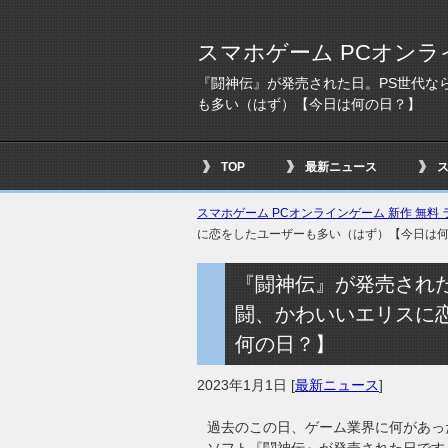
スマホゲーム PCオンラ
『闘神伝』が発売された日。PS世代な
も多い（はず）【今日は何の日？】
TOP
最新ニュース
スマホゲーム PCオンラインゲーム 新作 無料 ラ
に恋をしたユーザーも多い（はず）【今日は
『闘神伝』が発売された
闘、かわいいエリスに
何の日？】
2023年1月1日
[
最新ニュース
]
過去のこの日、ゲーム業界に何があった