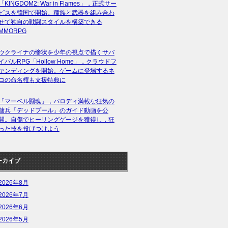
「KINGDOM2: War in Flames」，正式サー
ビスを韓国で開始。種族と武器を組み合わ
せて独自の戦闘スタイルを構築できる
MMORPG
ウクライナの惨状を少年の視点で描くサバ
イバルRPG「Hollow Home」，クラウドフ
ァンディングを開始。ゲームに登場するネ
コの命名権も支援特典に
「マーベル闘魂」，パロディ満載な狂気の
傭兵「デッドプール」のガイド動画を公
開。自傷でヒーリングゲージを獲得し，狂
った技を投げつけよう
ーカイブ
2026年8月
2026年7月
2026年6月
2026年5月