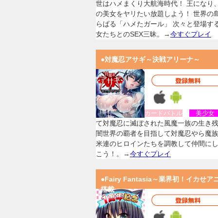
世はハメまくり大航海時代！ 王になり
の美女をヤリたい放題しよう！ 世界の
らばる「ハメたガール」 次々と登場す
女たちとのSEX三昧。→
今すぐプレイ
●対魔忍アサギ～決戦アリーナ～
カードバトル
美少
て対魔忍に滅ぼされた風魔一族の生き
闇世界の覇者を目指して対魔忍やら魔
米連のヒロインたちを調教して仲間に
こう！。→
今すぐプレイ
●Fairy Fantasia～業界初！イカせア
搭載