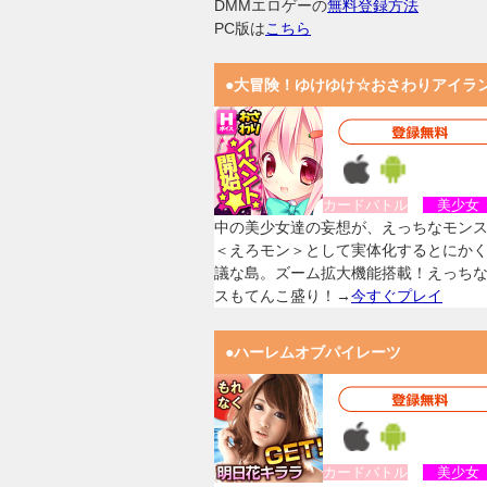
DMMエロゲーの
無料登録方法
PC版は
こちら
●大冒険！ゆけゆけ☆おさわりアイラ
カードバトル
美少
中の美少女達の妄想が、えっちなモン
＜えろモン＞として実体化するとにか
議な島。ズーム拡大機能搭載！えっち
スもてんこ盛り！→
今すぐプレイ
●ハーレムオブパイレーツ
カードバトル
美少