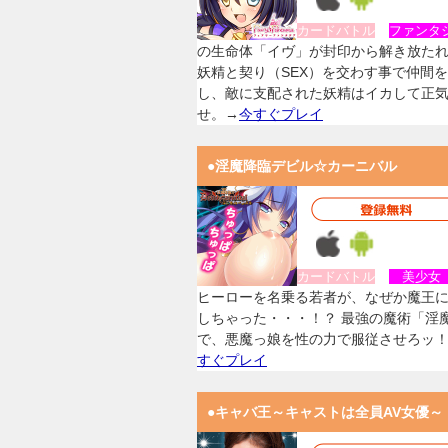
カードバトル
ファンタ
の生命体「イヴ」が封印から解き放た
妖精と契り（SEX）を交わす事で仲間
し、敵に支配された妖精はイカして正
せ。→
今すぐプレイ
●淫魔降臨デビル☆カーニバル
カードバトル
美少
ヒーローを名乗る若者が、なぜか魔王
しちゃった・・・！？ 最強の魔術「淫
で、悪魔っ娘を性の力で服従させろッ
すぐプレイ
●キャバ王～キャストは全員AV女優～