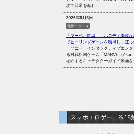
攻で日常を奪わ...
2026年8月6日
最新ニュース
「マーベル闘魂」，パロディ満載な
でヒーリングゲージを獲得し，狂っ
ソニー・インタラクティブエンタテイ
る対戦格闘ゲーム「MARVELTōkon
紹介するキャラクターガイド動画を
スマホエロゲー ※18