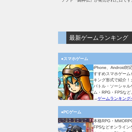
ソフト『闘神伝』が発売された日です
最新ゲームランキング
●スマホゲーム
iPhone、Android
すすめスマホゲーム
キング形式で紹介！
バトル・ソーシャル
ム・RPG・FPSなど
→
ゲームランキング
●PCゲーム
本格RPG・MMORP
FPSなどオンライン