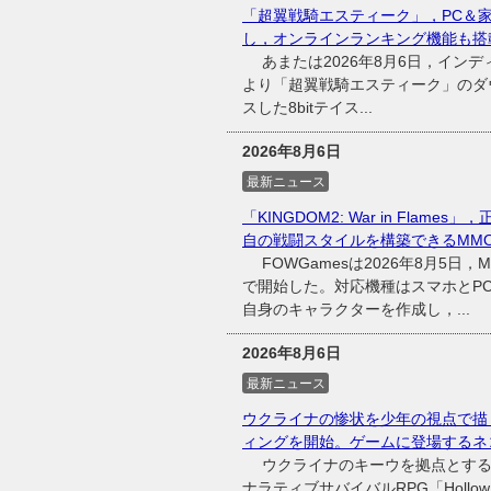
「超翼戦騎エスティーク」，PC＆
し，オンラインランキング機能も搭
あまたは2026年8月6日，インディ
より「超翼戦騎エスティーク」のダウ
スした8bitテイス...
2026年8月6日
最新ニュース
「KINGDOM2: War in Fl
自の戦闘スタイルを構築できるMMO
FOWGamesは2026年8月5日，MM
で開始した。対応機種はスマホとP
自身のキャラクターを作成し，...
2026年8月6日
最新ニュース
ウクライナの惨状を少年の視点で描くサ
ィングを開始。ゲームに登場するネ
ウクライナのキーウを拠点とするTw
ナラティブサバイバルRPG「Hollow