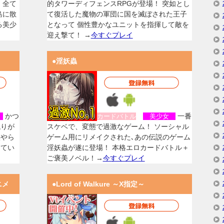
、全て
的タワーディフェンスRPGが登場！ 突如とし
島に散
て復活した魔物の軍団に国を滅ぼされた王子
る美少
となって 個性豊かなユニットを指揮して敵を
迎え撃て！ →
今すぐプレイ
●淫妖蟲
かつ
一番
女
カードバトル
美少女
残りが
スケベで、変態で過激なゲーム！ ソーシャル
族やら
ゲーム用にリメイクされた､あの伝説のゲーム
してい
淫妖蟲が遂に登場！ 本格エロカードバトル＋
ご褒美ノベル！→
今すぐプレイ
ニメ
●Lord of Walkure ～X指定～