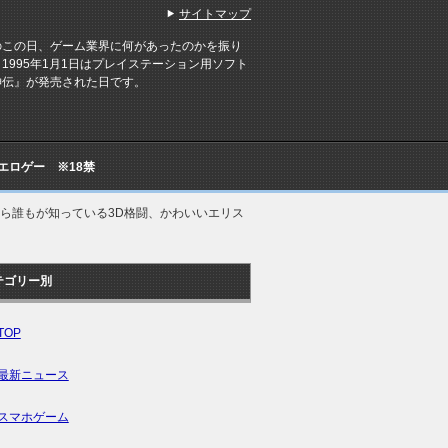
サイトマップ
のこの日、ゲーム業界に何があったのかを振り
1995年1月1日はプレイステーション用ソフト
神伝』が発売された日です。
Cエロゲー ※18禁
なら誰もが知っている3D格闘、かわいいエリス
テゴリー別
TOP
最新ニュース
スマホゲーム