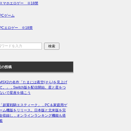
スマホエロゲー ※18禁
PCゲーム
PCエロゲー ※18禁
近の投稿
MSX2の名作「たまには夜空(そら)を見上げ
て。」，Switch版を配信開始。星と星をつ
ないで星座を描こう
「超翼戦騎エスティーク」，PC＆家庭用ゲ
ーム機版をリリース。日本版と北米版を完
全収録し，オンラインランキング機能も搭
載