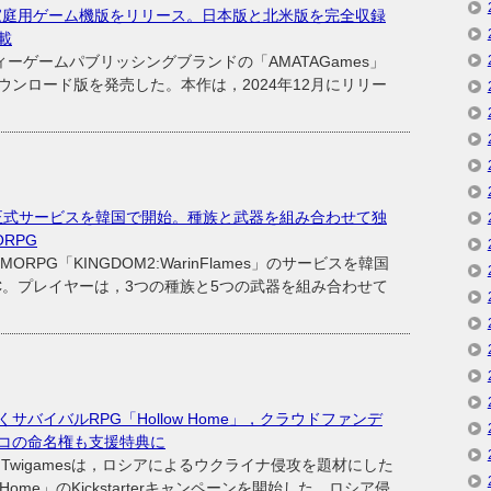
家庭用ゲーム機版をリリース。日本版と北米版を完全収録
載
ーゲームパブリッシングブランドの「AMATAGames」
ンロード版を発売した。本作は，2024年12月にリリー
ames」，正式サービスを韓国で開始。種族と武器を組み合わせて独
RPG
ORPG「KINGDOM2:WarinFlames」のサービスを韓国
C。プレイヤーは，3つの種族と5つの武器を組み合わせて
バイバルRPG「Hollow Home」，クラウドファンデ
コの命名権も支援特典に
igamesは，ロシアによるウクライナ侵攻を題材にした
Home」のKickstarterキャンペーンを開始した。ロシア侵