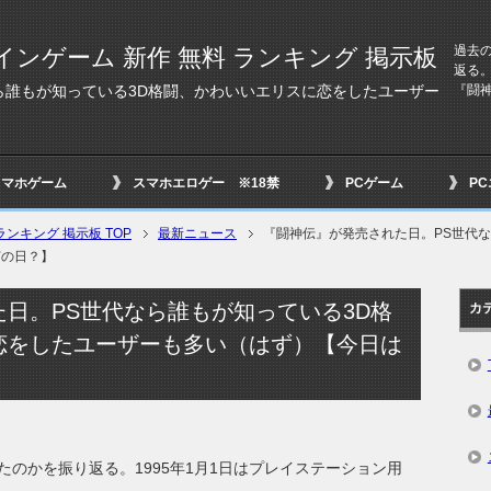
過去
インゲーム 新作 無料 ランキング 掲示板
返る。
『闘
ら誰もが知っている3D格闘、かわいいエリスに恋をしたユーザー
スマホゲーム
スマホエロゲー ※18禁
PCゲーム
P
ンキング 掲示板 TOP
最新ニュース
『闘神伝』が発売された日。PS世代
何の日？】
日。PS世代なら誰もが知っている3D格
カ
恋をしたユーザーも多い（はず）【今日は
のかを振り返る。1995年1月1日はプレイステーション用