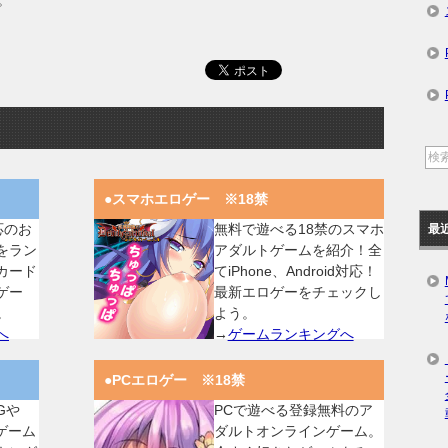
。
●スマホエロゲー ※18禁
対応のお
無料で遊べる18禁のスマホ
最
をラン
アダルトゲームを紹介！全
カード
てiPhone、Android対応！
ゲー
最新エロゲーをチェックし
。
よう。
へ
→
ゲームランキングへ
●PCエロゲー ※18禁
Gや
PCで遊べる登録無料のア
ゲーム
ダルトオンラインゲーム。