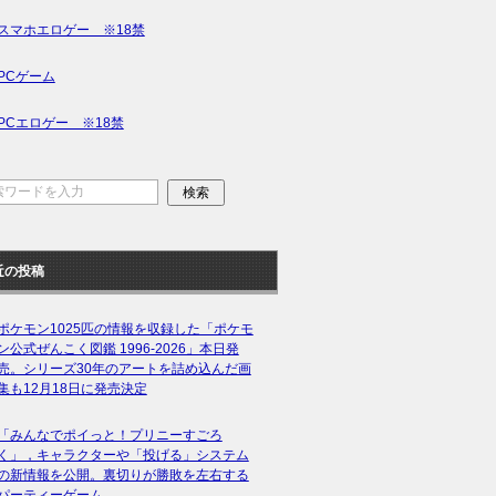
スマホエロゲー ※18禁
PCゲーム
PCエロゲー ※18禁
近の投稿
ポケモン1025匹の情報を収録した「ポケモ
ン公式ぜんこく図鑑 1996-2026」本日発
売。シリーズ30年のアートを詰め込んだ画
集も12月18日に発売決定
「みんなでポイっと！プリニーすごろ
く」，キャラクターや「投げる」システム
の新情報を公開。裏切りが勝敗を左右する
パーティーゲーム