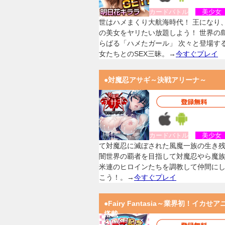
カードバトル
美少
世はハメまくり大航海時代！ 王になり
の美女をヤリたい放題しよう！ 世界の
らばる「ハメたガール」 次々と登場す
女たちとのSEX三昧。→
今すぐプレイ
●対魔忍アサギ～決戦アリーナ～
カードバトル
美少
て対魔忍に滅ぼされた風魔一族の生き
闇世界の覇者を目指して対魔忍やら魔
米連のヒロインたちを調教して仲間に
こう！。→
今すぐプレイ
●Fairy Fantasia～業界初！イカせア
搭載