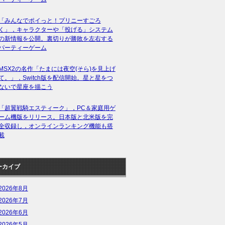
「みんなでポイっと！プリニーすごろ
く」，キャラクターや「投げる」システム
の新情報を公開。裏切りが勝敗を左右する
パーティーゲーム
MSX2の名作「たまには夜空(そら)を見上げ
て。」，Switch版を配信開始。星と星をつ
ないで星座を描こう
「超翼戦騎エスティーク」，PC＆家庭用ゲ
ーム機版をリリース。日本版と北米版を完
全収録し，オンラインランキング機能も搭
載
ーカイブ
2026年8月
2026年7月
2026年6月
2026年5月