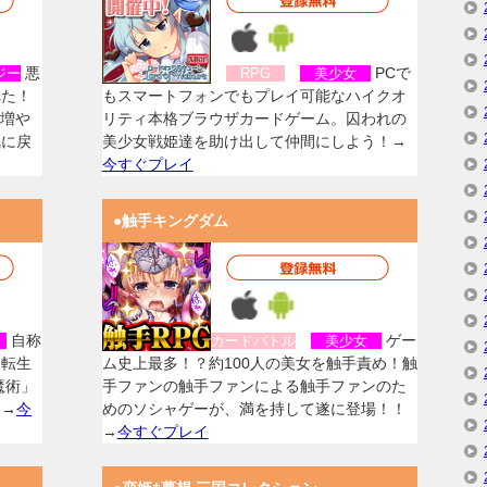
悪
PCで
ジー
RPG
美少女
れた！
もスマートフォンでもプレイ可能なハイクオ
を増や
リティ本格ブラウザカードゲーム。囚われの
気に戻
美少女戦姫達を助け出して仲間にしよう！→
今すぐプレイ
●触手キングダム
自称
ゲー
女
カードバトル
美少女
に転生
ム史上最多！？約100人の美女を触手責め！触
魔術」
手ファンの触手ファンによる触手ファンのた
！→
今
めのソシャゲーが、満を持して遂に登場！！
→
今すぐプレイ