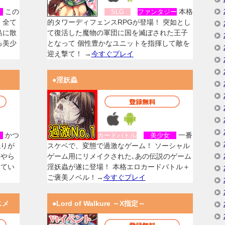
この
本格
女
SLG
ファンタジー
、全て
的タワーディフェンスRPGが登場！ 突如とし
島に散
て復活した魔物の軍団に国を滅ぼされた王子
る美少
となって 個性豊かなユニットを指揮して敵を
迎え撃て！ →
今すぐプレイ
●淫妖蟲
かつ
一番
女
カードバトル
美少女
残りが
スケベで、変態で過激なゲーム！ ソーシャル
族やら
ゲーム用にリメイクされた､あの伝説のゲーム
してい
淫妖蟲が遂に登場！ 本格エロカードバトル＋
ご褒美ノベル！→
今すぐプレイ
ニメ
●Lord of Walkure ～X指定～