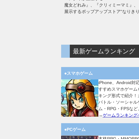
魔女どれみ』、『クリィミーマミ』、
展示するポップアップストア“なりきり
最新ゲームランキング
●スマホゲーム
iPhone、Android
すすめスマホゲーム
キング形式で紹介！
バトル・ソーシャル
ム・RPG・FPSなど
→
ゲームランキング
●PCゲーム
本格RPG・MMORP