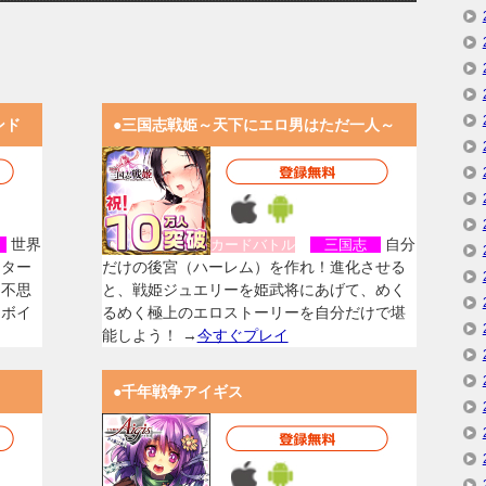
ンド
●三国志戦姫～天下にエロ男はただ一人～
世界
自分
女
カードバトル
三国志
スター
だけの後宮（ハーレム）を作れ！進化させる
く不思
と、戦姫ジュエリーを姫武将にあげて、めく
なボイ
るめく極上のエロストーリーを自分だけで堪
能しよう！ →
今すぐプレイ
●千年戦争アイギス