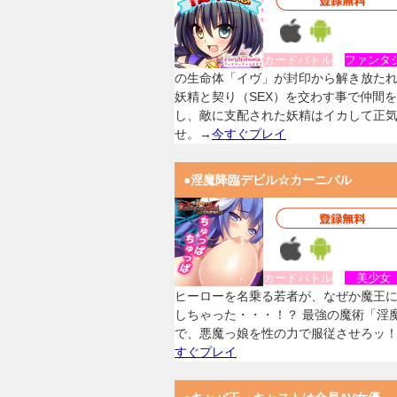
カードバトル
ファンタ
の生命体「イヴ」が封印から解き放た
妖精と契り（SEX）を交わす事で仲間
し、敵に支配された妖精はイカして正
せ。→
今すぐプレイ
●淫魔降臨デビル☆カーニバル
カードバトル
美少
ヒーローを名乗る若者が、なぜか魔王
しちゃった・・・！？ 最強の魔術「淫
で、悪魔っ娘を性の力で服従させろッ
すぐプレイ