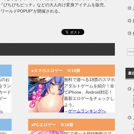
『ぴちぴちピッチ』などの大人向け変身アイテムを販売、
ワールドPOPUP”が開催される。
●スマホエロゲー ※18禁
最
対応のお
無料で遊べる18禁のスマホ
をラン
アダルトゲームを紹介！全
カード
てiPhone、Android対応！
ゲー
最新エロゲーをチェックし
。
よう。
へ
→
ゲームランキングへ
●PCエロゲー ※18禁
Gや
PCで遊べる登録無料のア