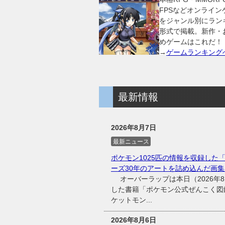
FPSなどオンライン
をジャンル別にラン
形式で掲載。新作・
めゲームはこれだ！
→
ゲームランキング
最新情報
2026年8月7日
最新ニュース
ポケモン1025匹の情報を収録した「
ーズ30年のアートを詰め込んだ画集
オーバーラップは本日（2026年8
した書籍「ポケモン公式ぜんこく図鑑
ケットモン...
2026年8月6日