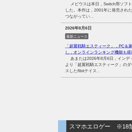
メビウスは本日，Switch用ソフ
した。本作は，2001年に発売され
つながってい...
2026年8月6日
最新ニュース
「超翼戦騎エスティーク」，PC＆
し，オンラインランキング機能も搭
あまたは2026年8月6日，インディ
より「超翼戦騎エスティーク」のダウ
スした8bitテイス...
スマホエロゲー ※18