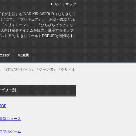
サイトマップ
イが主催する“NARIKIRI WORLD（なりきりワ
ド）”にて、『プリキュア』、『おジャ魔女どれ
、『クリィミーマミ』、『ぴちぴちピッチ』な
大人向け変身アイテムを販売、展示するポップ
ストア“なりきりワールドPOPUP”が開催され
Cエロゲー ※18禁
』『ぴちぴちぴっち』『ジャンヌ』『クリィミ
テゴリー別
TOP
最新ニュース
スマホゲーム