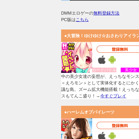
DMMエロゲーの
無料登録方法
PC版は
こちら
●大冒険！ゆけゆけ☆おさわりアイラ
カードバトル
美少
中の美少女達の妄想が、えっちなモン
＜えろモン＞として実体化するとにか
議な島。ズーム拡大機能搭載！えっち
スもてんこ盛り！→
今すぐプレイ
●ハーレムオブパイレーツ