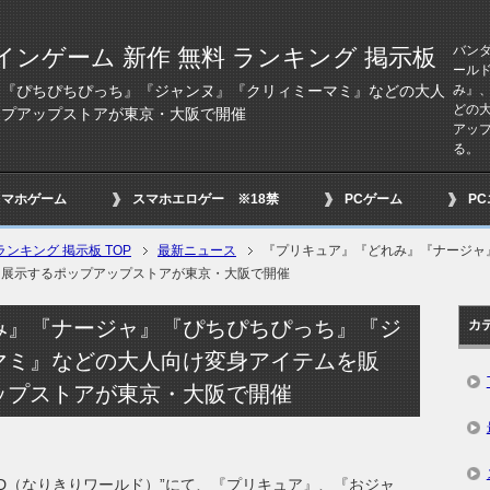
バンダ
インゲーム 新作 無料 ランキング 掲示板
ール
み』
』『ぴちぴちぴっち』『ジャンヌ』『クリィミーマミ』などの大人
どの
ップアップストアが東京・大阪で開催
アップ
る。
スマホゲーム
スマホエロゲー ※18禁
PCゲーム
P
ンキング 掲示板 TOP
最新ニュース
『プリキュア』『どれみ』『ナージャ
、展示するポップアップストアが東京・大阪で開催
み』『ナージャ』『ぴちぴちぴっち』『ジ
カ
マミ』などの大人向け変身アイテムを販
ップストアが東京・大阪で開催
ORLD（なりきりワールド）”にて、『プリキュア』、『おジャ