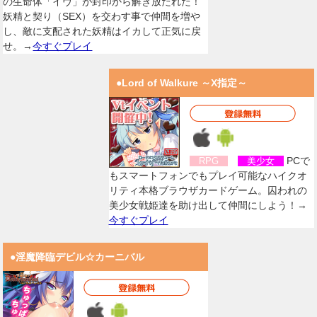
の生命体「イヴ」が封印から解き放たれた！
妖精と契り（SEX）を交わす事で仲間を増や
し、敵に支配された妖精はイカして正気に戻
せ。→
今すぐプレイ
●Lord of Walkure ～X指定～
PCで
RPG
美少女
もスマートフォンでもプレイ可能なハイクオ
リティ本格ブラウザカードゲーム。囚われの
美少女戦姫達を助け出して仲間にしよう！→
今すぐプレイ
●淫魔降臨デビル☆カーニバル