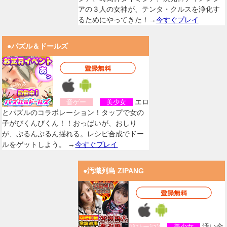
アの３人の女神が、テンタ・クルスを浄化す
るためにやってきた！→
今すぐプレイ
●パズル＆ドールズ
エロ
音ゲー
美少女
とパズルのコラボレーション！タップで女の
子がびくんびくん！！おっぱいが、おしり
が、ぷるんぷるん揺れる。レシピ合成でドー
ルをゲットしよう。 →
今すぐプレイ
●汚職列島 ZIPANG
汚い金
ｼﾐｭﾚーｼｮﾝ
美少女