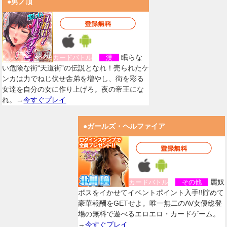
●男ノ頂
眠らな
カードバトル
漢
い危険な街“天道街”の伝説となれ！売られたケ
ンカは力でねじ伏せ舎弟を増やし、街を彩る
女達を自分の女に作り上げろ。夜の帝王にな
れ。→
今すぐプレイ
●ガールズ・ヘルファイア
麗奴
カードバトル
その他
ボスをイかせてイベントポイント入手!!貯めて
豪華報酬をGETせよ。唯一無二のAV女優総登
場の無料で遊べるエロエロ・カードゲーム。
→
今すぐプレイ