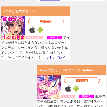
●エロかわマスター！
アイ
カードバトル
美少女
ドルが好きにはたまらないスマホエロゲー。
プロデュ―サーに変わり、様々な女の子を見
てナンパ して、自分好みに育てあげていこ
う。そしてアイドルと！？ →
今すぐプレイ
●てん☆たく ～Tentacles Tactics～
触手界
ｼﾐｭﾚーｼｮﾝ
美少女
で平穏に過ごしていたある日、空間神スペー
シア、時間神タイミシア、次元神ディメンシ