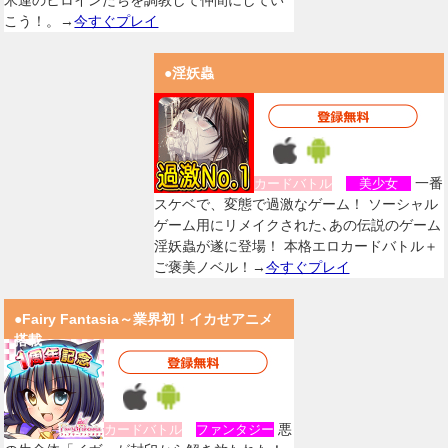
米連のヒロインたちを調教して仲間にしてい
こう！。→
今すぐプレイ
●淫妖蟲
一番
カードバトル
美少女
スケベで、変態で過激なゲーム！ ソーシャル
ゲーム用にリメイクされた､あの伝説のゲーム
淫妖蟲が遂に登場！ 本格エロカードバトル＋
ご褒美ノベル！→
今すぐプレイ
●Fairy Fantasia～業界初！イカせアニメ
搭載
悪
カードバトル
ファンタジー