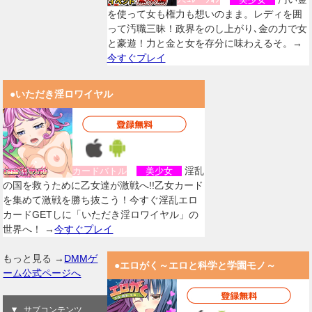
を使って女も権力も想いのまま。レディを囲
って汚職三昧！政界をのし上がり､金の力で女
と豪遊！力と金と女を存分に味わえるそ。→
今すぐプレイ
●いただき淫ロワイヤル
淫乱
カードバトル
美少女
の国を救うために乙女達が激戦へ!!乙女カード
を集めて激戦を勝ち抜こう！今すぐ淫乱エロ
カードGETしに「いただき淫ロワイヤル」の
世界へ！ →
今すぐプレイ
もっと見る →
DMMゲ
●エロがく～エロと科学と学園モノ～
ーム公式ページへ
サブコンテンツ