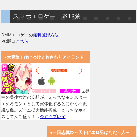
スマホエロゲー ※18禁
DMMエロゲーの
無料登録方法
PC版は
こちら
●大冒険！ゆけゆけ☆おさわりアイランド
世界
カードバトル
美少女
中の美少女達の妄想が、えっちなモンスター
＜えろモン＞として実体化するとにかく不思
議な島。ズーム拡大機能搭載！えっちなボイ
スもてんこ盛り！→
今すぐプレイ
●三国志戦姫～天下にエロ男はただ一人～