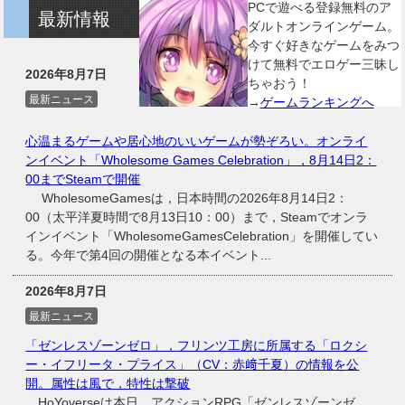
PCで遊べる登録無料のア
最新情報
ダルトオンラインゲーム。
今すぐ好きなゲームをみつ
けて無料でエロゲー三昧し
2026年8月7日
ちゃおう！
最新ニュース
→
ゲームランキングへ
心温まるゲームや居心地のいいゲームが勢ぞろい。オンライ
ンイベント「Wholesome Games Celebration」，8月14日2：
00までSteamで開催
WholesomeGamesは，日本時間の2026年8月14日2：
00（太平洋夏時間で8月13日10：00）まで，Steamでオンラ
インイベント「WholesomeGamesCelebration」を開催してい
る。今年で第4回の開催となる本イベント...
2026年8月7日
最新ニュース
「ゼンレスゾーンゼロ」，フリンツ工房に所属する「ロクシ
ー・イフリータ・プライス」（CV：赤﨑千夏）の情報を公
開。属性は風で，特性は撃破
HoYoverseは本日，アクションRPG「ゼンレスゾーンゼ