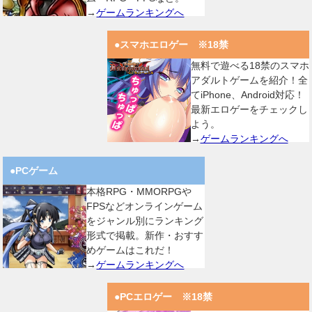
→
ゲームランキングへ
●スマホエロゲー ※18禁
無料で遊べる18禁のスマホ
アダルトゲームを紹介！全
てiPhone、Android対応！
最新エロゲーをチェックし
よう。
→
ゲームランキングへ
●PCゲーム
本格RPG・MMORPGや
FPSなどオンラインゲーム
をジャンル別にランキング
形式で掲載。新作・おすす
めゲームはこれだ！
→
ゲームランキングへ
●PCエロゲー ※18禁