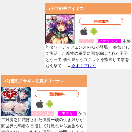
●千年戦争アイギス
本格
SLG
ファンタジー
的タワーディフェンスRPGが登場！ 突如とし
て復活した魔物の軍団に国を滅ぼされた王子
となって 個性豊かなユニットを指揮して敵を
迎え撃て！ →
今すぐプレイ
●対魔忍アサギ～決戦アリーナ～
かつ
カードバトル
美少女
て対魔忍に滅ぼされた風魔一族の生き残りが
闇世界の覇者を目指して対魔忍やら魔族やら