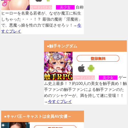
自称
カードバトル
美少女
ヒーローを名乗る若者が、なぜか魔王に転生
しちゃった・・・！？ 最強の魔術「淫魔術」
で、悪魔っ娘を性の力で服従させろッ！→
今
すぐプレイ
●触手キングダム
ゲー
カードバトル
美少女
ム史上最多！？約100人の美女を触手責め！触
手ファンの触手ファンによる触手ファンのた
めのソシャゲーが、満を持して遂に登場！！
→
今すぐプレイ
●キャバ王～キャストは全員AV女優～