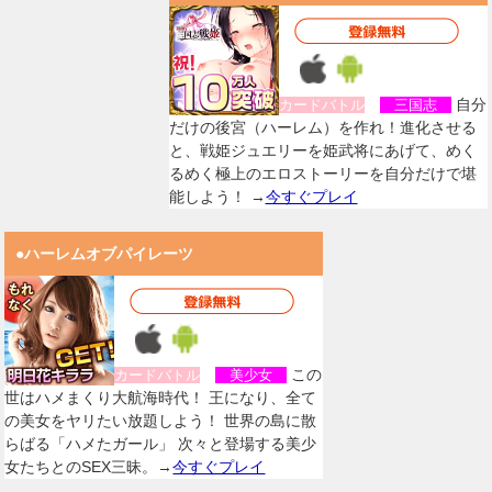
自分
カードバトル
三国志
だけの後宮（ハーレム）を作れ！進化させる
と、戦姫ジュエリーを姫武将にあげて、めく
るめく極上のエロストーリーを自分だけで堪
能しよう！ →
今すぐプレイ
●ハーレムオブパイレーツ
この
カードバトル
美少女
世はハメまくり大航海時代！ 王になり、全て
の美女をヤリたい放題しよう！ 世界の島に散
らばる「ハメたガール」 次々と登場する美少
女たちとのSEX三昧。→
今すぐプレイ