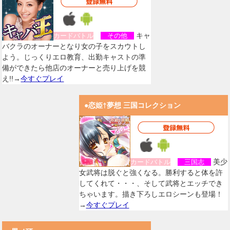
キャ
カードバトル
その他
バクラのオーナーとなり女の子をスカウトし
よう。じっくりエロ教育、出勤キャストの準
備ができたら他店のオーナーと売り上げを競
え!!→
今すぐプレイ
●恋姫†夢想 三国コレクション
美少
カードバトル
三国志
女武将は脱ぐと強くなる。勝利すると体を許
してくれて・・・、そして武将とエッチでき
ちゃいます。描き下ろしエロシーンも登場！
→
今すぐプレイ