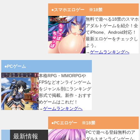
●スマホエロゲー ※18禁
無料で遊べる18禁のスマホ
アダルトゲームを紹介！全
てiPhone、Android対応！
最新エロゲーをチェックし
よう。
→
ゲームランキングへ
●PCゲーム
本格RPG・MMORPGや
FPSなどオンラインゲーム
をジャンル別にランキング
形式で掲載。新作・おすす
めゲームはこれだ！
→
ゲームランキングへ
●PCエロゲー ※18禁
PCで遊べる登録無料のア
最新情報
ダルトオンラインゲーム。