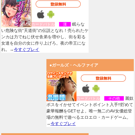
眠らな
カードバトル
漢
い危険な街“天道街”の伝説となれ！売られたケ
ンカは力でねじ伏せ舎弟を増やし、街を彩る
女達を自分の女に作り上げろ。夜の帝王にな
れ。→
今すぐプレイ
●ガールズ・ヘルファイア
麗奴
カードバトル
その他
ボスをイかせてイベントポイント入手!!貯めて
豪華報酬をGETせよ。唯一無二のAV女優総登
場の無料で遊べるエロエロ・カードゲーム。
→
今すぐプレイ