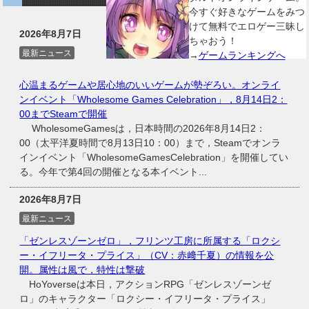
今すぐ好きなゲームをみつ
けて無料でエロゲー三昧し
2026年8月7日
ちゃおう！
最新ニュース
→
ゲームランキングへ
心温まるゲームや居心地のいいゲームが勢ぞろい。オンライ
ンイベント「Wholesome Games Celebration」，8月14日2：
00までSteamで開催
WholesomeGamesは，日本時間の2026年8月14日2：
00（太平洋夏時間で8月13日10：00）まで，Steamでオンラ
インイベント「WholesomeGamesCelebration」を開催してい
る。今年で第4回の開催となる本イベント...
2026年8月7日
最新ニュース
「ゼンレスゾーンゼロ」，フリンツ工房に所属する「ロクシ
ー・イフリータ・プライス」（CV：赤﨑千夏）の情報を公
開。属性は風で，特性は撃破
HoYoverseは本日，アクションRPG「ゼンレスゾーンゼ
ロ」のキャラクター「ロクシー・イフリータ・プライス」