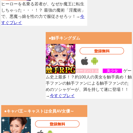
ヒーローを名乗る若者が、なぜか魔王に転生
しちゃった・・・！？ 最強の魔術「淫魔術」
で、悪魔っ娘を性の力で服従させろッ！→
今
すぐプレイ
●触手キングダム
ゲー
カードバトル
美少女
ム史上最多！？約100人の美女を触手責め！触
手ファンの触手ファンによる触手ファンのた
めのソシャゲーが、満を持して遂に登場！！
→
今すぐプレイ
●キャバ王～キャストは全員AV女優～