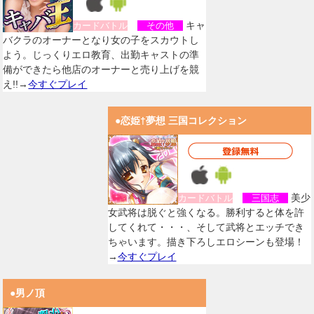
キャ
カードバトル
その他
バクラのオーナーとなり女の子をスカウトし
よう。じっくりエロ教育、出勤キャストの準
備ができたら他店のオーナーと売り上げを競
え!!→
今すぐプレイ
●恋姫†夢想 三国コレクション
美少
カードバトル
三国志
女武将は脱ぐと強くなる。勝利すると体を許
してくれて・・・、そして武将とエッチでき
ちゃいます。描き下ろしエロシーンも登場！
→
今すぐプレイ
●男ノ頂