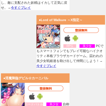
し、敵に支配された妖精はイカして正気に戻
せ。→
今すぐプレイ
●Lord of Walkure ～X指定～
PCで
RPG
美少女
もスマートフォンでもプレイ可能なハイクオ
リティ本格ブラウザカードゲーム。囚われの
美少女戦姫達を助け出して仲間にしよう！→
今すぐプレイ
●淫魔降臨デビル☆カーニバル
自称
カードバトル
美少女