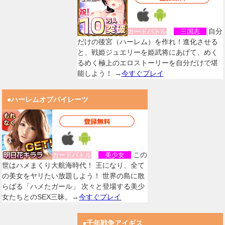
自分
カードバトル
三国志
だけの後宮（ハーレム）を作れ！進化させる
と、戦姫ジュエリーを姫武将にあげて、めく
るめく極上のエロストーリーを自分だけで堪
能しよう！ →
今すぐプレイ
●ハーレムオブパイレーツ
この
カードバトル
美少女
世はハメまくり大航海時代！ 王になり、全て
の美女をヤリたい放題しよう！ 世界の島に散
らばる「ハメたガール」 次々と登場する美少
女たちとのSEX三昧。→
今すぐプレイ
●千年戦争アイギス