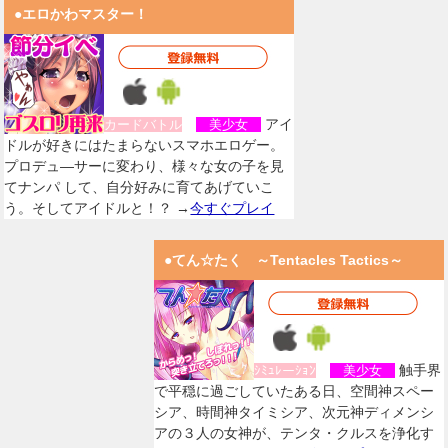
●エロかわマスター！
アイ
カードバトル
美少女
ドルが好きにはたまらないスマホエロゲー。
プロデュ―サーに変わり、様々な女の子を見
てナンパ して、自分好みに育てあげていこ
う。そしてアイドルと！？ →
今すぐプレイ
●てん☆たく ～Tentacles Tactics～
触手界
ｼﾐｭﾚーｼｮﾝ
美少女
で平穏に過ごしていたある日、空間神スペー
シア、時間神タイミシア、次元神ディメンシ
アの３人の女神が、テンタ・クルスを浄化す