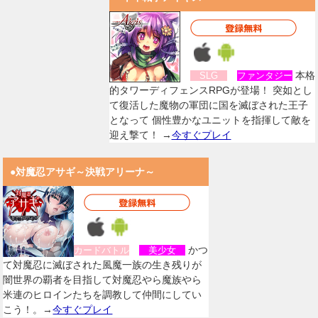
本格
SLG
ファンタジー
的タワーディフェンスRPGが登場！ 突如とし
て復活した魔物の軍団に国を滅ぼされた王子
となって 個性豊かなユニットを指揮して敵を
迎え撃て！ →
今すぐプレイ
●対魔忍アサギ～決戦アリーナ～
かつ
カードバトル
美少女
て対魔忍に滅ぼされた風魔一族の生き残りが
闇世界の覇者を目指して対魔忍やら魔族やら
米連のヒロインたちを調教して仲間にしてい
こう！。→
今すぐプレイ