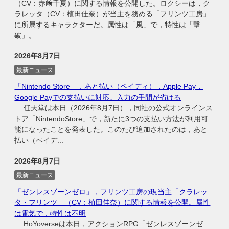
（CV：赤﨑千夏）に関する情報を公開した。ロクシーは，ク
ラレッタ（CV：植田佳奈）が当主を務める「フリンツ工房」
に所属するキャラクターだ。属性は「風」で，特性は「撃
破」。
2026年8月7日
最新ニュース
「Nintendo Store」，あと払い（ペイディ），Apple Pay，
Google Payでの支払いに対応。入力の手間が省ける
任天堂は本日（2026年8月7日），同社の公式オンラインス
トア「NintendoStore」で，新たに3つの支払い方法が利用可
能になったことを発表した。このたび追加されたのは，あと
払い（ペイデ...
2026年8月7日
最新ニュース
「ゼンレスゾーンゼロ」，フリンツ工房の現当主「クラレッ
タ・フリンツ」（CV：植田佳奈）に関する情報を公開。属性
は電気で，特性は不明
HoYoverseは本日，アクションRPG「ゼンレスゾーンゼ