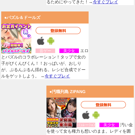
るためにやってきた！→
今すぐプレイ
●パズル＆ドールズ
エロ
音ゲー
美少女
とパズルのコラボレーション！タップで女の
子がびくんびくん！！おっぱいが、おしり
が、ぷるんぷるん揺れる。レシピ合成でドー
ルをゲットしよう。 →
今すぐプレイ
●汚職列島 ZIPANG
汚い金
ｼﾐｭﾚーｼｮﾝ
美少女
を使って女も権力も想いのまま。レディを囲