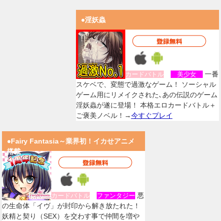
●淫妖蟲
一番
カードバトル
美少女
スケベで、変態で過激なゲーム！ ソーシャル
ゲーム用にリメイクされた､あの伝説のゲーム
淫妖蟲が遂に登場！ 本格エロカードバトル＋
ご褒美ノベル！→
今すぐプレイ
●Fairy Fantasia～業界初！イカせアニメ
搭載
悪
カードバトル
ファンタジー
の生命体「イヴ」が封印から解き放たれた！
妖精と契り（SEX）を交わす事で仲間を増や