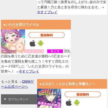
って汚職三昧！政界をのし上がり､金の力で女
と豪遊！力と金と女を存分に味わえるそ。→
今すぐプレイ
●いただき淫ロワイヤル
淫乱
カードバトル
美少女
の国を救うために乙女達が激戦へ!!乙女カード
を集めて激戦を勝ち抜こう！今すぐ淫乱エロ
カードGETしに「いただき淫ロワイヤル」の
世界へ！ →
今すぐプレイ
もっと見る →
DMMゲ
●エロがく～エロと科学と学園モノ～
ーム公式ページへ
サブコンテンツ