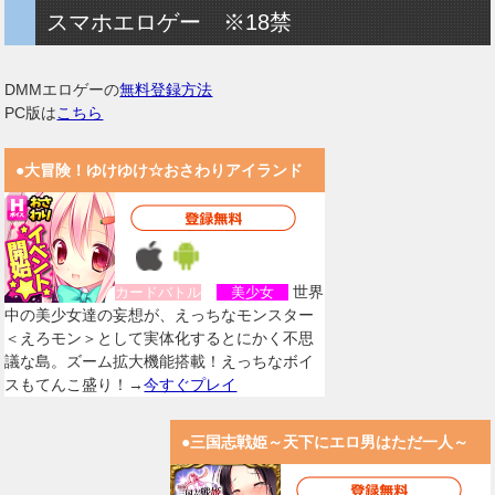
スマホエロゲー ※18禁
DMMエロゲーの
無料登録方法
PC版は
こちら
●大冒険！ゆけゆけ☆おさわりアイランド
世界
カードバトル
美少女
中の美少女達の妄想が、えっちなモンスター
＜えろモン＞として実体化するとにかく不思
議な島。ズーム拡大機能搭載！えっちなボイ
スもてんこ盛り！→
今すぐプレイ
●三国志戦姫～天下にエロ男はただ一人～