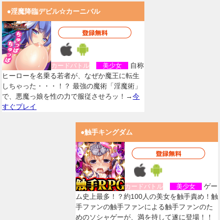
●淫魔降臨デビル☆カーニバル
自称
カードバトル
美少女
ヒーローを名乗る若者が、なぜか魔王に転生
しちゃった・・・！？ 最強の魔術「淫魔術」
で、悪魔っ娘を性の力で服従させろッ！→
今
すぐプレイ
●触手キングダム
ゲー
カードバトル
美少女
ム史上最多！？約100人の美女を触手責め！触
手ファンの触手ファンによる触手ファンのた
めのソシャゲーが、満を持して遂に登場！！