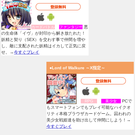
搭載
悪
カードバトル
ファンタジー
の生命体「イヴ」が封印から解き放たれた！
妖精と契り（SEX）を交わす事で仲間を増や
し、敵に支配された妖精はイカして正気に戻
せ。→
今すぐプレイ
●Lord of Walkure ～X指定～
PCで
RPG
美少女
もスマートフォンでもプレイ可能なハイクオ
リティ本格ブラウザカードゲーム。囚われの
美少女戦姫達を助け出して仲間にしよう！→
今すぐプレイ