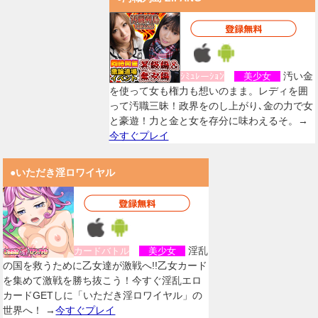
汚い金
ｼﾐｭﾚーｼｮﾝ
美少女
を使って女も権力も想いのまま。レディを囲
って汚職三昧！政界をのし上がり､金の力で女
と豪遊！力と金と女を存分に味わえるそ。→
今すぐプレイ
●いただき淫ロワイヤル
淫乱
カードバトル
美少女
の国を救うために乙女達が激戦へ!!乙女カード
を集めて激戦を勝ち抜こう！今すぐ淫乱エロ
カードGETしに「いただき淫ロワイヤル」の
世界へ！ →
今すぐプレイ