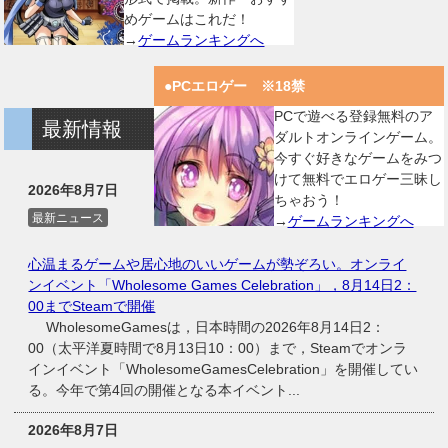
めゲームはこれだ！
→
ゲームランキングへ
●PCエロゲー ※18禁
PCで遊べる登録無料のア
最新情報
ダルトオンラインゲーム。
今すぐ好きなゲームをみつ
けて無料でエロゲー三昧し
2026年8月7日
ちゃおう！
最新ニュース
→
ゲームランキングへ
心温まるゲームや居心地のいいゲームが勢ぞろい。オンライ
ンイベント「Wholesome Games Celebration」，8月14日2：
00までSteamで開催
WholesomeGamesは，日本時間の2026年8月14日2：
00（太平洋夏時間で8月13日10：00）まで，Steamでオンラ
インイベント「WholesomeGamesCelebration」を開催してい
る。今年で第4回の開催となる本イベント...
2026年8月7日