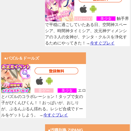
触手界
ｼﾐｭﾚーｼｮﾝ
美少女
で平穏に過ごしていたある日、空間神スペー
シア、時間神タイミシア、次元神ディメンシ
アの３人の女神が、テンタ・クルスを浄化す
るためにやってきた！→
今すぐプレイ
●パズル＆ドールズ
エロ
音ゲー
美少女
とパズルのコラボレーション！タップで女の
子がびくんびくん！！おっぱいが、おしり
が、ぷるんぷるん揺れる。レシピ合成でドー
ルをゲットしよう。 →
今すぐプレイ
●汚職列島 ZIPANG