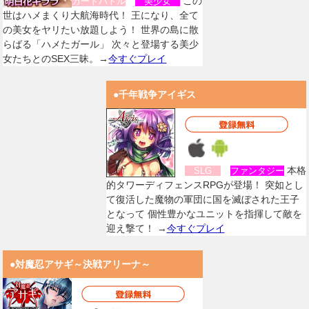
この
カードバトル
美少女
世はハメまくり大航海時代！ 王になり、全て
の美女をヤリたい放題しよう！ 世界の島に散
らばる「ハメたガール」 次々と登場する美少
女たちとのSEX三昧。→
今すぐプレイ
●千年戦争アイギス
本格
SLG
ファンタジー
的タワーディフェンスRPGが登場！ 突如とし
て復活した魔物の軍団に国を滅ぼされた王子
となって 個性豊かなユニットを指揮して敵を
迎え撃て！ →
今すぐプレイ
●対魔忍アサギ～決戦アリーナ～