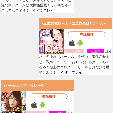
議な島。ズーム拡大機能搭載！えっちなボイ
スもてんこ盛り！→
今すぐプレイ
●三国志戦姫～天下にエロ男はただ一人～
自分
カードバトル
三国志
だけの後宮（ハーレム）を作れ！進化させる
と、戦姫ジュエリーを姫武将にあげて、めく
るめく極上のエロストーリーを自分だけで堪
能しよう！ →
今すぐプレイ
●ハーレムオブパイレーツ