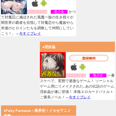
かつ
カードバトル
美少女
て対魔忍に滅ぼされた風魔一族の生き残りが
闇世界の覇者を目指して対魔忍やら魔族やら
米連のヒロインたちを調教して仲間にしてい
こう！。→
今すぐプレイ
●淫妖蟲
一番
カードバトル
美少女
スケベで、変態で過激なゲーム！ ソーシャル
ゲーム用にリメイクされた､あの伝説のゲーム
淫妖蟲が遂に登場！ 本格エロカードバトル＋
ご褒美ノベル！→
今すぐプレイ
●Fairy Fantasia～業界初！イカせアニメ