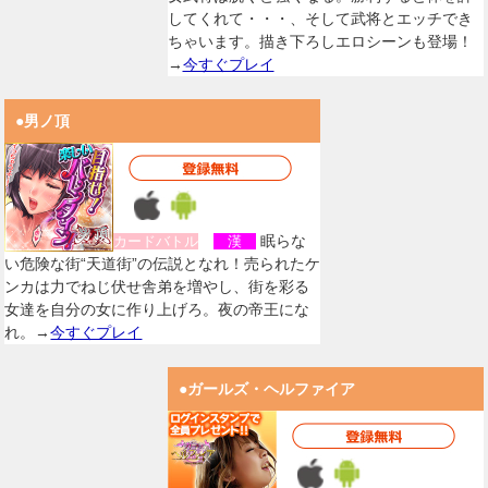
してくれて・・・、そして武将とエッチでき
ちゃいます。描き下ろしエロシーンも登場！
→
今すぐプレイ
●男ノ頂
眠らな
カードバトル
漢
い危険な街“天道街”の伝説となれ！売られたケ
ンカは力でねじ伏せ舎弟を増やし、街を彩る
女達を自分の女に作り上げろ。夜の帝王にな
れ。→
今すぐプレイ
●ガールズ・ヘルファイア