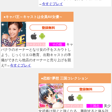
→
今すぐプレイ
●キャバ王～キャストは全員AV女優～
キャ
カードバトル
その他
バクラのオーナーとなり女の子をスカウトし
よう。じっくりエロ教育、出勤キャストの準
備ができたら他店のオーナーと売り上げを競
え!!→
今すぐプレイ
●恋姫†夢想 三国コレクション
美少
カードバトル
三国志
女武将は脱ぐと強くなる。勝利すると体を許