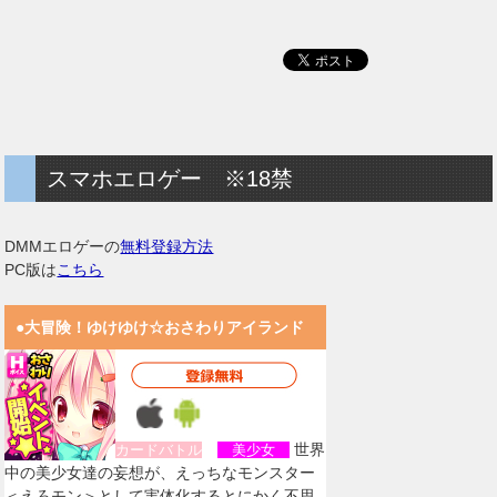
スマホエロゲー ※18禁
DMMエロゲーの
無料登録方法
PC版は
こちら
●大冒険！ゆけゆけ☆おさわりアイランド
世界
カードバトル
美少女
中の美少女達の妄想が、えっちなモンスター
＜えろモン＞として実体化するとにかく不思