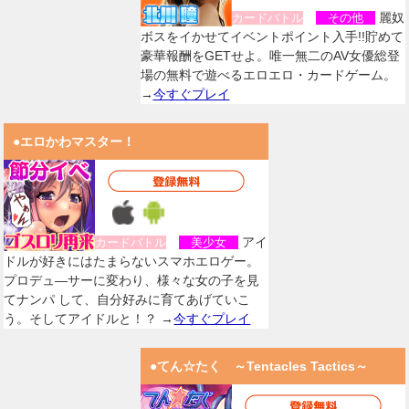
麗奴
カードバトル
その他
ボスをイかせてイベントポイント入手!!貯めて
豪華報酬をGETせよ。唯一無二のAV女優総登
場の無料で遊べるエロエロ・カードゲーム。
→
今すぐプレイ
●エロかわマスター！
アイ
カードバトル
美少女
ドルが好きにはたまらないスマホエロゲー。
プロデュ―サーに変わり、様々な女の子を見
てナンパ して、自分好みに育てあげていこ
う。そしてアイドルと！？ →
今すぐプレイ
●てん☆たく ～Tentacles Tactics～