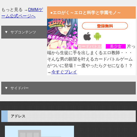
もっと見る →
DMMゲ
●エロがく～エロと科学と学園モノ～
ーム公式ページへ
サブコンテンツ
片っ
カードバトル
美少女
端から生徒に手を出しまくるエロ教師・・・
そんな男の願望を叶えるカードバトルゲーム
がついに登場！一度やったらクセになる！？
→
今すぐプレイ
サイドバー
アドレス