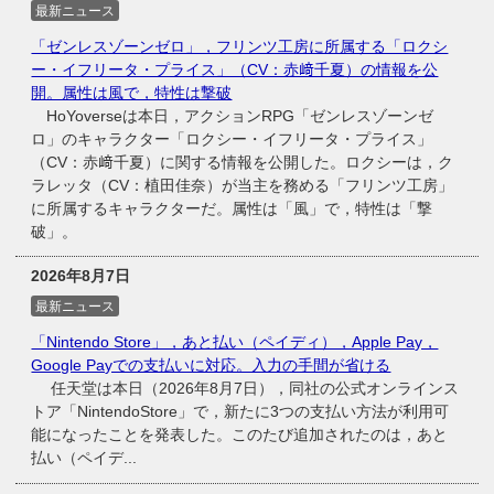
最新ニュース
「ゼンレスゾーンゼロ」，フリンツ工房に所属する「ロクシ
ー・イフリータ・プライス」（CV：赤﨑千夏）の情報を公
開。属性は風で，特性は撃破
HoYoverseは本日，アクションRPG「ゼンレスゾーンゼ
ロ」のキャラクター「ロクシー・イフリータ・プライス」
（CV：赤﨑千夏）に関する情報を公開した。ロクシーは，ク
ラレッタ（CV：植田佳奈）が当主を務める「フリンツ工房」
に所属するキャラクターだ。属性は「風」で，特性は「撃
破」。
2026年8月7日
最新ニュース
「Nintendo Store」，あと払い（ペイディ），Apple Pay，
Google Payでの支払いに対応。入力の手間が省ける
任天堂は本日（2026年8月7日），同社の公式オンラインス
トア「NintendoStore」で，新たに3つの支払い方法が利用可
能になったことを発表した。このたび追加されたのは，あと
払い（ペイデ...