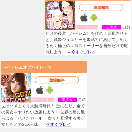
自分
カードバトル
三国志
だけの後宮（ハーレム）を作れ！進化させる
と、戦姫ジュエリーを姫武将にあげて、めく
るめく極上のエロストーリーを自分だけで堪
能しよう！ →
今すぐプレイ
●ハーレムオブパイレーツ
この
カードバトル
美少女
世はハメまくり大航海時代！ 王になり、全て
の美女をヤリたい放題しよう！ 世界の島に散
らばる「ハメたガール」 次々と登場する美少
女たちとのSEX三昧。→
今すぐプレイ