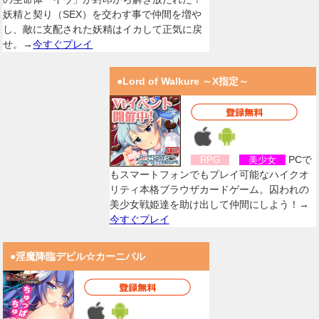
妖精と契り（SEX）を交わす事で仲間を増や
し、敵に支配された妖精はイカして正気に戻
せ。→
今すぐプレイ
●Lord of Walkure ～X指定～
PCで
RPG
美少女
もスマートフォンでもプレイ可能なハイクオ
リティ本格ブラウザカードゲーム。囚われの
美少女戦姫達を助け出して仲間にしよう！→
今すぐプレイ
●淫魔降臨デビル☆カーニバル