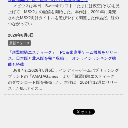
メビウスは本日，Switch用ソフト「たまには夜空(そら)を見
上げて MSX2」の配信を開始した。本作は，2001年に発売
されたMSX2向けタイトルを遊びやすく調整した作品だ。線の
つながってい...
2026年8月6日
最新ニュース
「超翼戦騎エスティーク」，PC＆家庭用ゲーム機版をリリー
ス。日本版と北米版を完全収録し，オンラインランキング機
能も搭載
あまたは2026年8月6日，インディーゲームパブリッシング
ブランドの「AMATAGames」より「超翼戦騎エスティーク」
のダウンロード版を発売した。本作は，2024年12月にリリー
スした8bitテイス...