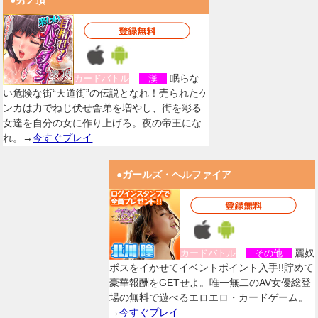
●男ノ頂
眠らな
カードバトル
漢
い危険な街“天道街”の伝説となれ！売られたケ
ンカは力でねじ伏せ舎弟を増やし、街を彩る
女達を自分の女に作り上げろ。夜の帝王にな
れ。→
今すぐプレイ
●ガールズ・ヘルファイア
麗奴
カードバトル
その他
ボスをイかせてイベントポイント入手!!貯めて
豪華報酬をGETせよ。唯一無二のAV女優総登
場の無料で遊べるエロエロ・カードゲーム。
→
今すぐプレイ