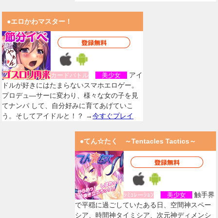
●エロかわマスター！
アイ
カードバトル
美少女
ドルが好きにはたまらないスマホエロゲー。
プロデュ―サーに変わり、様々な女の子を見
てナンパ して、自分好みに育てあげていこ
う。そしてアイドルと！？ →
今すぐプレイ
●てん☆たく ～Tentacles Tactics～
触手界
ｼﾐｭﾚーｼｮﾝ
美少女
で平穏に過ごしていたある日、空間神スペー
シア、時間神タイミシア、次元神ディメンシ