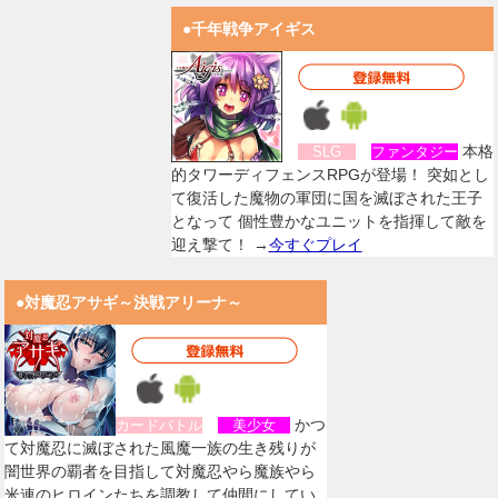
●千年戦争アイギス
本格
SLG
ファンタジー
的タワーディフェンスRPGが登場！ 突如とし
て復活した魔物の軍団に国を滅ぼされた王子
となって 個性豊かなユニットを指揮して敵を
迎え撃て！ →
今すぐプレイ
●対魔忍アサギ～決戦アリーナ～
かつ
カードバトル
美少女
て対魔忍に滅ぼされた風魔一族の生き残りが
闇世界の覇者を目指して対魔忍やら魔族やら
米連のヒロインたちを調教して仲間にしてい