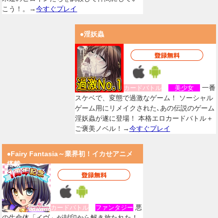
こう！。→
今すぐプレイ
●淫妖蟲
一番
カードバトル
美少女
スケベで、変態で過激なゲーム！ ソーシャル
ゲーム用にリメイクされた､あの伝説のゲーム
淫妖蟲が遂に登場！ 本格エロカードバトル＋
ご褒美ノベル！→
今すぐプレイ
●Fairy Fantasia～業界初！イカせアニメ
搭載
悪
カードバトル
ファンタジー
の生命体「イヴ」が封印から解き放たれた！