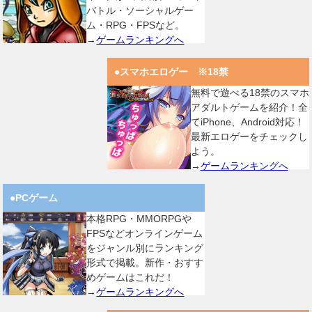
バトル・ソーシャルゲー
ム・RPG・FPSなど。
→
ゲームランキングへ
●スマホエロゲー ※18禁
無料で遊べる18禁のスマホ
アダルトゲームを紹介！全
てiPhone、Android対応！
最新エロゲーをチェックし
よう。
→
ゲームランキングへ
●PCゲーム
本格RPG・MMORPGや
FPSなどオンラインゲーム
をジャンル別にランキング
形式で掲載。新作・おすす
めゲームはこれだ！
→
ゲームランキングへ