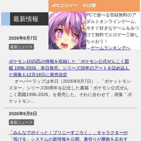
●PCエロゲー ※18禁
PCで遊べる登録無料のア
最新情報
ダルトオンラインゲーム。
今すぐ好きなゲームをみつ
けて無料でエロゲー三昧し
2026年8月7日
ちゃおう！
最新ニュース
→
ゲームランキングへ
ポケモン1025匹の情報を収録した「ポケモン公式ぜんこく図
鑑 1996-2026」本日発売。シリーズ30年のアートを詰め込ん
だ画集も12月18日に発売決定
オーバーラップは本日（2026年8月7日），「ポケットモン
スター」シリーズ30周年を記念した書籍「ポケモン公式ぜん
こく図鑑1996-2026」を発売した。それに合わせて，画集「ポ
ケットモン...
2026年8月6日
最新ニュース
「みんなでポイっと！プリニーすごろく」，キャラクターや
「投げる」システムの新情報を公開。裏切りが勝敗を左右す