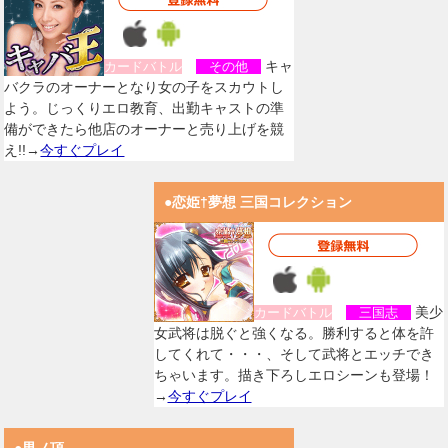
キャ
カードバトル
その他
バクラのオーナーとなり女の子をスカウトし
よう。じっくりエロ教育、出勤キャストの準
備ができたら他店のオーナーと売り上げを競
え!!→
今すぐプレイ
●恋姫†夢想 三国コレクション
美少
カードバトル
三国志
女武将は脱ぐと強くなる。勝利すると体を許
してくれて・・・、そして武将とエッチでき
ちゃいます。描き下ろしエロシーンも登場！
→
今すぐプレイ