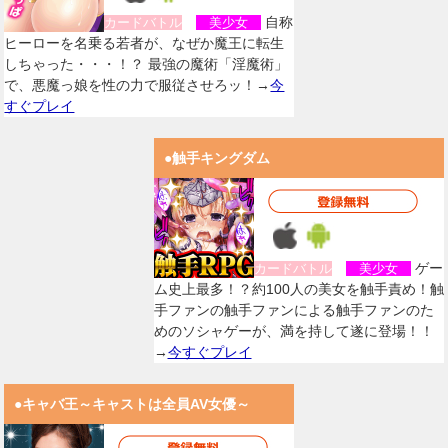
自称
カードバトル
美少女
ヒーローを名乗る若者が、なぜか魔王に転生
しちゃった・・・！？ 最強の魔術「淫魔術」
で、悪魔っ娘を性の力で服従させろッ！→
今
すぐプレイ
●触手キングダム
ゲー
カードバトル
美少女
ム史上最多！？約100人の美女を触手責め！触
手ファンの触手ファンによる触手ファンのた
めのソシャゲーが、満を持して遂に登場！！
→
今すぐプレイ
●キャバ王～キャストは全員AV女優～