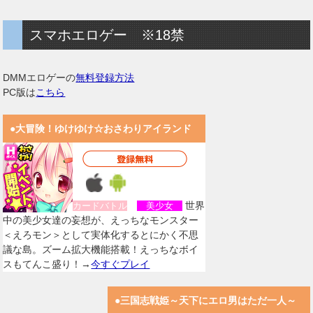
スマホエロゲー ※18禁
DMMエロゲーの
無料登録方法
PC版は
こちら
●大冒険！ゆけゆけ☆おさわりアイランド
世界
カードバトル
美少女
中の美少女達の妄想が、えっちなモンスター
＜えろモン＞として実体化するとにかく不思
議な島。ズーム拡大機能搭載！えっちなボイ
スもてんこ盛り！→
今すぐプレイ
●三国志戦姫～天下にエロ男はただ一人～