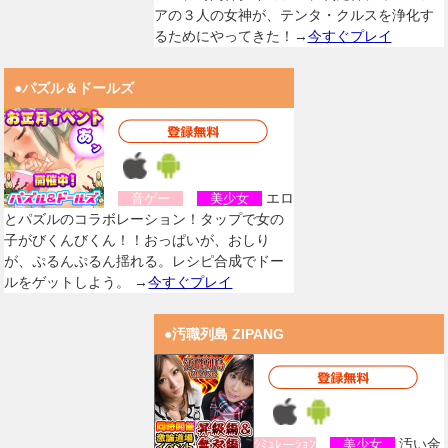
アの３人の女神が、テンタ・クルスを浄化す
るためにやってきた！→
今すぐプレイ
●パズル＆ドールズ
エロ
音ゲー
美少女
とパズルのコラボレーション！タップで女の
子がびくんびくん！！おっぱいが、おしり
が、ぷるんぷるん揺れる。レシピ合成でドー
ルをゲットしよう。 →
今すぐプレイ
●汚職列島 ZIPANG
汚い金
ｼﾐｭﾚーｼｮﾝ
美少女