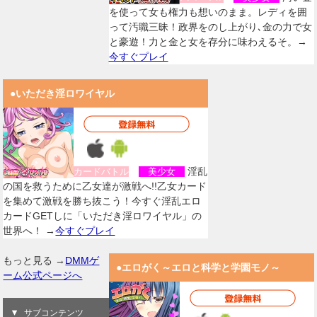
を使って女も権力も想いのまま。レディを囲
って汚職三昧！政界をのし上がり､金の力で女
と豪遊！力と金と女を存分に味わえるそ。→
今すぐプレイ
●いただき淫ロワイヤル
淫乱
カードバトル
美少女
の国を救うために乙女達が激戦へ!!乙女カード
を集めて激戦を勝ち抜こう！今すぐ淫乱エロ
カードGETしに「いただき淫ロワイヤル」の
世界へ！ →
今すぐプレイ
もっと見る →
DMMゲ
●エロがく～エロと科学と学園モノ～
ーム公式ページへ
サブコンテンツ