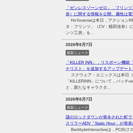
「ゼンレスゾーンゼロ」，フリンツ
奈）に関する情報を公開。属性は電
HoYoverseは本日，アクショ
タ・フリンツ」（CV：植田佳奈）
ンツ工房」を...
2026年8月7日
最新ニュース
「KILLER INN」，リスポーン
ナリスト」を追加するアップデート
スクウェア・エニックスは本日（20
「KILLERINN」について，パッチ
と，新たなキャラクタ...
2026年8月7日
最新ニュース
謎のロックダウンが発令された町で
スリラーADV「Static Hour」が発
BarkbyteInteractiveは，P