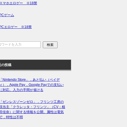
スマホエロゲー ※18禁
PCゲーム
PCエロゲー ※18禁
近の投稿
「Nintendo Store」，あと払い（ペイデ
ィ），Apple Pay，Google Payでの支払い
に対応。入力の手間が省ける
「ゼンレスゾーンゼロ」，フリンツ工房の
現当主「クラレッタ・フリンツ」（CV：植
田佳奈）に関する情報を公開。属性は電気
で，特性は不明