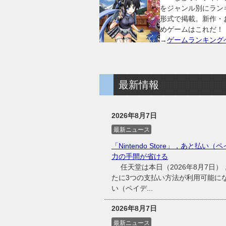
をジャンル別にラン
形式で掲載。新作・
めゲームはこれだ！
→
ゲームランキング
最新情報
2026年8月7日
最新ニュース
「Nintendo Store」，あと払い（
力の手間が省ける
任天堂は本日（2026年8月7日），同
たに3つの支払い方法が利用可能に
い（ペイデ...
2026年8月7日
最新ニュース