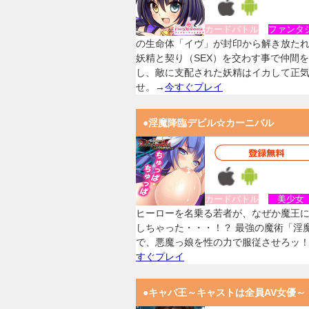
カードバトル
ファンタ
の生命体「イヴ」が封印から解き放た
妖精と契り（SEX）を交わす事で仲間
し、敵に支配された妖精はイカして正
せ。→
今すぐプレイ
●淫魔降臨デビル☆カーニバル
カードバトル
美少
ヒーローを名乗る若者が、なぜか魔王
しちゃった・・・！？ 最強の魔術「淫
で、悪魔っ娘を性の力で服従させろッ
すぐプレイ
●キャバ王～キャストは全員AV女優～