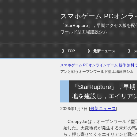
スマホゲーム PCオンラ
「StarRupture」，早期アクセス
ワールド型工場建設シム
TOP
最新ニュース
スマホゲーム PCオンラインゲーム 新作 無料 ラ
アンと戦うオープンワールド型工場建設シム
「StarRupture
地を建設し，エイリア
2026年1月7日
[
最新ニュース
]
CreepyJarは，オープンワールド型
始した。天変地異が発生する未知の惑
ら，押し寄せてくるエイリアンと戦っ