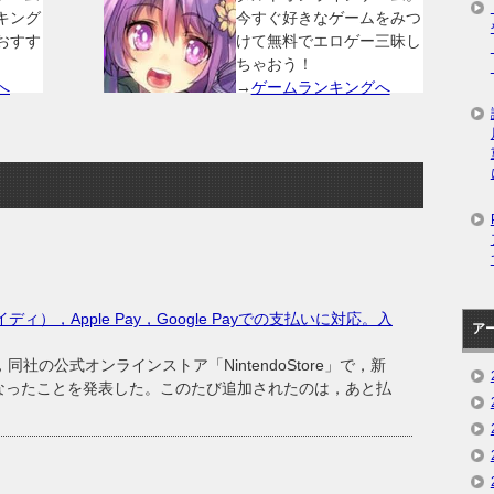
キング
今すぐ好きなゲームをみつ
おすす
けて無料でエロゲー三昧し
ちゃおう！
へ
→
ゲームランキングへ
ペイディ），Apple Pay，Google Payでの支払いに対応。入
ア
社の公式オンラインストア「NintendoStore」で，新
なったことを発表した。このたび追加されたのは，あと払