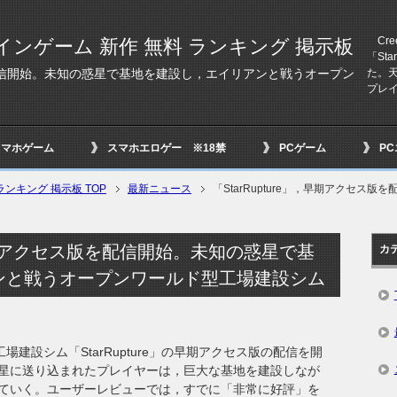
Cre
インゲーム 新作 無料 ランキング 掲示板
「St
た。
版を配信開始。未知の惑星で基地を建設し，エイリアンと戦うオープン
プレイ
スマホゲーム
スマホエロゲー ※18禁
PCゲーム
P
ンキング 掲示板 TOP
最新ニュース
「StarRupture」，早期アクセ
」，早期アクセス版を配信開始。未知の惑星で基
カ
ンと戦うオープンワールド型工場建設シム
工場建設シム「StarRupture」の早期アクセス版の配信を開
星に送り込まれたプレイヤーは，巨大な基地を建設しなが
ていく。ユーザーレビューでは，すでに「非常に好評」を