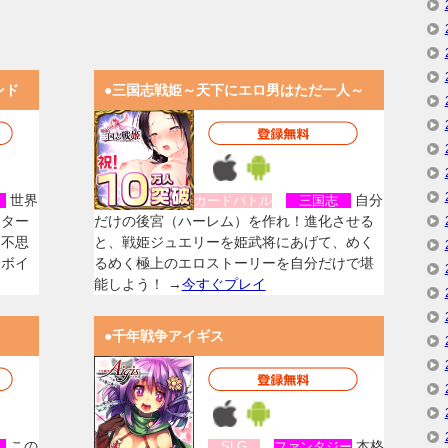
ンド
●三国志戦姫～天下にエロ男はただ一人～
世界
自分
女
カードバトル
三国志
スター
だけの後宮（ハーレム）を作れ！進化させる
く不思
と、戦姫ジュエリーを姫武将にあげて、めく
なボイ
るめく極上のエロストーリーを自分だけで堪
能しよう！ →
今すぐプレイ
●千年戦争アイギス
この
本格
女
SLG
ファンタジー