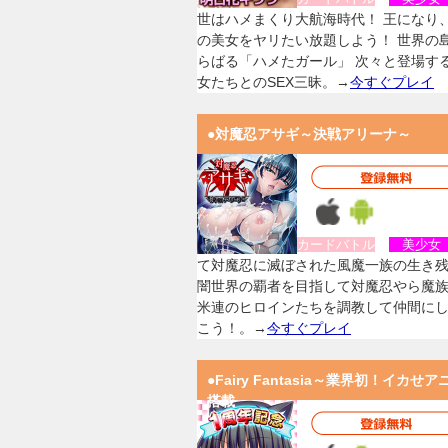
世はハメまくり大航海時代！ 王になり
の美女をヤリたい放題しよう！ 世界の
らばる「ハメたガール」 次々と登場す
女たちとのSEX三昧。→
今すぐプレイ
●対魔忍アサギ～決戦アリーナ～
カードバトル
美少
て対魔忍に滅ぼされた風魔一族の生き
闇世界の覇者を目指して対魔忍やら魔
米連のヒロインたちを調教して仲間に
こう！。→
今すぐプレイ
●Fairy Fantasia～業界初！イカせア
搭載