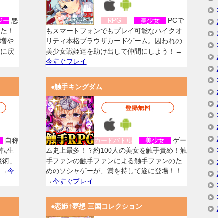
悪
PCで
ジー
RPG
美少女
れた！
もスマートフォンでもプレイ可能なハイクオ
を増や
リティ本格ブラウザカードゲーム。囚われの
気に戻
美少女戦姫達を助け出して仲間にしよう！→
今すぐプレイ
●触手キングダム
自称
ゲー
女
カードバトル
美少女
に転生
ム史上最多！？約100人の美女を触手責め！触
魔術」
手ファンの触手ファンによる触手ファンのた
！→
今
めのソシャゲーが、満を持して遂に登場！！
→
今すぐプレイ
●恋姫†夢想 三国コレクション