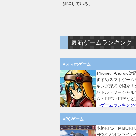
獲得している。
最新ゲームランキング
●スマホゲーム
iPhone、Android
すすめスマホゲーム
キング形式で紹介！
バトル・ソーシャル
ム・RPG・FPSなど
→
ゲームランキング
●PCゲーム
本格RPG・MMORP
FPSなどオンライン