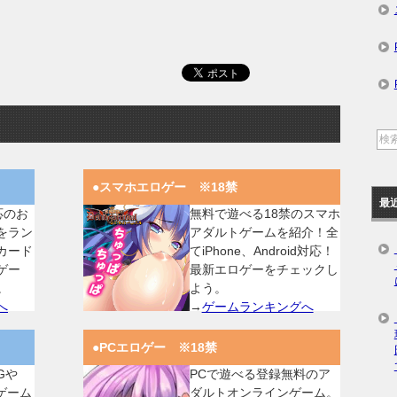
●スマホエロゲー ※18禁
最
対応のお
無料で遊べる18禁のスマホ
をラン
アダルトゲームを紹介！全
カード
てiPhone、Android対応！
ゲー
最新エロゲーをチェックし
。
よう。
へ
→
ゲームランキングへ
●PCエロゲー ※18禁
Gや
PCで遊べる登録無料のア
ゲーム
ダルトオンラインゲーム。