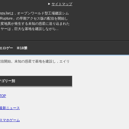
サイトマップ
epyJarは，オープンワールド型工場建設シム
arRupture」の早期アクセス版の配信を開始し
天変地異が発生する未知の惑星に送り込まれた
ヤーは，巨大な基地を建設しながら...
Cエロゲー ※18禁
ス版を配信開始。未知の惑星で基地を建設し，エイリ
テゴリー別
TOP
最新ニュース
スマホゲーム