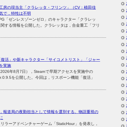
工房の現当主「クラレッタ・フリンツ」（CV：植田佳
気で，特性は不明
ンRPG「ゼンレスゾーンゼロ」のキャラクター「クラレッ
に関する情報を公開した。クラレッタは，合金重工「フリ
機能「復活」や新キャラクター「サイコメトリスト」「ジャー
を実施
26年8月7日），Steamで早期アクセスを実施中の
ver.0.9.5を公開した。今回は，リスポーン機能「復活」
，報道局の夜勤担当として情報を選別する。物語重視の
表に
C向けスリラーアドベンチャーゲーム「StaticHour」を発表し，