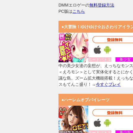
DMMエロゲーの
無料登録方法
PC版は
こちら
●大冒険！ゆけゆけ☆おさわりアイラ
カードバトル
美少
中の美少女達の妄想が、えっちなモン
＜えろモン＞として実体化するとにか
議な島。ズーム拡大機能搭載！えっち
スもてんこ盛り！→
今すぐプレイ
●ハーレムオブパイレーツ
カードバトル
美少