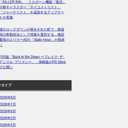
「KILLER INN」，リスポーン機能「復活」
や新キャラクター「サイコメトリスト」
「ジャーナリスト」を追加するアップデー
トを実施
謎のロックダウンが発令された町で，報道
局の夜勤担当として情報を選別する。物語
重視のスリラーADV「Static Hour」が発表
に
PS5版「Back to the Dawn 〜ブレイク･ザ･
アニマル･プリズン〜」，体験版がPS Store
で公開に
ーカイブ
2026年8月
2026年7月
2026年6月
2026年5月
2026年4月