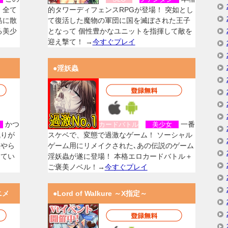
、全て
的タワーディフェンスRPGが登場！ 突如とし
島に散
て復活した魔物の軍団に国を滅ぼされた王子
る美少
となって 個性豊かなユニットを指揮して敵を
迎え撃て！ →
今すぐプレイ
●淫妖蟲
かつ
一番
女
カードバトル
美少女
残りが
スケベで、変態で過激なゲーム！ ソーシャル
族やら
ゲーム用にリメイクされた､あの伝説のゲーム
してい
淫妖蟲が遂に登場！ 本格エロカードバトル＋
ご褒美ノベル！→
今すぐプレイ
ニメ
●Lord of Walkure ～X指定～