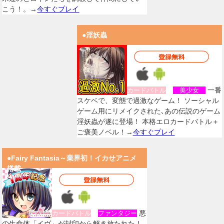
こう！。→
今すぐプレイ
●淫妖蟲
一番
カードバトル
美少女
スケベで、変態で過激なゲーム！ ソーシャル
ゲーム用にリメイクされた､あの伝説のゲーム
淫妖蟲が遂に登場！ 本格エロカードバトル＋
ご褒美ノベル！→
今すぐプレイ
●Fairy Fantasia～業界初！イカせアニメ
搭載
悪
カードバトル
ファンタジー
の生命体「イヴ」が封印から解き放たれた！