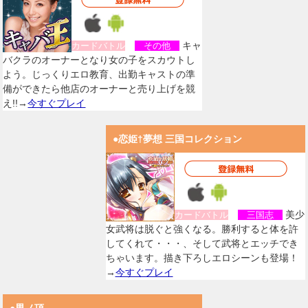
キャ
カードバトル
その他
バクラのオーナーとなり女の子をスカウトし
よう。じっくりエロ教育、出勤キャストの準
備ができたら他店のオーナーと売り上げを競
え!!→
今すぐプレイ
●恋姫†夢想 三国コレクション
美少
カードバトル
三国志
女武将は脱ぐと強くなる。勝利すると体を許
してくれて・・・、そして武将とエッチでき
ちゃいます。描き下ろしエロシーンも登場！
→
今すぐプレイ