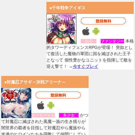
●千年戦争アイギス
本格
SLG
ファンタジー
的タワーディフェンスRPGが登場！ 突如とし
て復活した魔物の軍団に国を滅ぼされた王子
となって 個性豊かなユニットを指揮して敵を
迎え撃て！ →
今すぐプレイ
●対魔忍アサギ～決戦アリーナ～
かつ
カードバトル
美少女
て対魔忍に滅ぼされた風魔一族の生き残りが
闇世界の覇者を目指して対魔忍やら魔族やら
米連のヒロインたちを調教して仲間にしてい