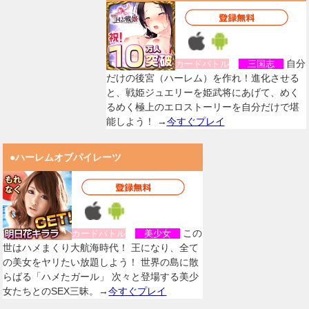
自分
カードバトル
三国志
だけの後宮（ハーレム）を作れ！進化させる
と、戦姫ジュエリーを姫武将にあげて、めく
るめく極上のエロストーリーを自分だけで堪
能しよう！ →
今すぐプレイ
●ハーレムオブパイレーツ
この
カードバトル
美少女
世はハメまくり大航海時代！ 王になり、全て
の美女をヤリたい放題しよう！ 世界の島に散
らばる「ハメたガール」 次々と登場する美少
女たちとのSEX三昧。→
今すぐプレイ