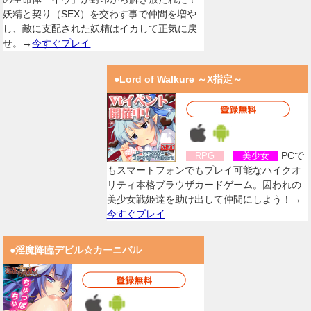
妖精と契り（SEX）を交わす事で仲間を増や
し、敵に支配された妖精はイカして正気に戻
せ。→
今すぐプレイ
●Lord of Walkure ～X指定～
PCで
RPG
美少女
もスマートフォンでもプレイ可能なハイクオ
リティ本格ブラウザカードゲーム。囚われの
美少女戦姫達を助け出して仲間にしよう！→
今すぐプレイ
●淫魔降臨デビル☆カーニバル