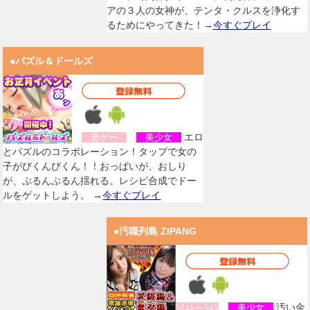
アの３人の女神が、テンタ・クルスを浄化す
るためにやってきた！→
今すぐプレイ
●パズル＆ドールズ
エロ
音ゲー
美少女
とパズルのコラボレーション！タップで女の
子がびくんびくん！！おっぱいが、おしり
が、ぷるんぷるん揺れる。レシピ合成でドー
ルをゲットしよう。 →
今すぐプレイ
●汚職列島 ZIPANG
汚い金
ｼﾐｭﾚーｼｮﾝ
美少女