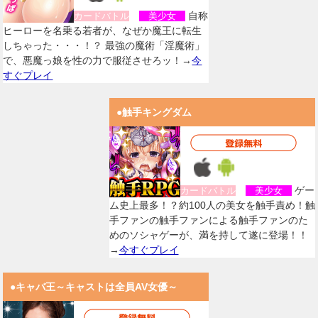
自称
カードバトル
美少女
ヒーローを名乗る若者が、なぜか魔王に転生
しちゃった・・・！？ 最強の魔術「淫魔術」
で、悪魔っ娘を性の力で服従させろッ！→
今
すぐプレイ
●触手キングダム
ゲー
カードバトル
美少女
ム史上最多！？約100人の美女を触手責め！触
手ファンの触手ファンによる触手ファンのた
めのソシャゲーが、満を持して遂に登場！！
→
今すぐプレイ
●キャバ王～キャストは全員AV女優～