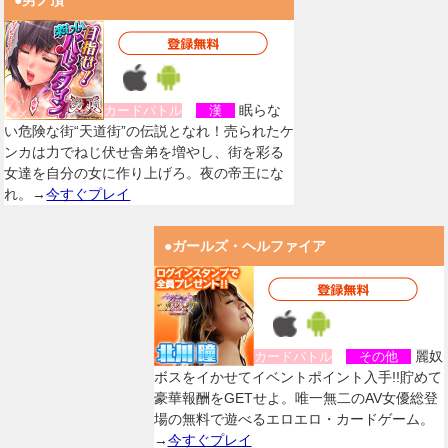
●男ノ頂
眠らな
カードバトル
漢
い危険な街“天道街”の伝説となれ！売られたケ
ンカは力でねじ伏せ舎弟を増やし、街を彩る
女達を自分の女に作り上げろ。夜の帝王にな
れ。→
今すぐプレイ
●ガールズ・ヘルファイア
麗奴
カードバトル
その他
ボスをイかせてイベントポイント入手!!貯めて
豪華報酬をGETせよ。唯一無二のAV女優総登
場の無料で遊べるエロエロ・カードゲーム。
→
今すぐプレイ