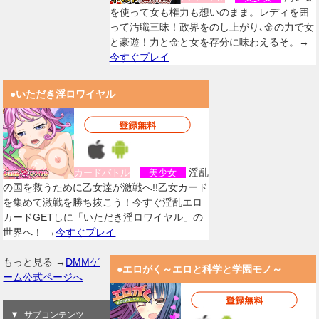
を使って女も権力も想いのまま。レディを囲
って汚職三昧！政界をのし上がり､金の力で女
と豪遊！力と金と女を存分に味わえるそ。→
今すぐプレイ
●いただき淫ロワイヤル
淫乱
カードバトル
美少女
の国を救うために乙女達が激戦へ!!乙女カード
を集めて激戦を勝ち抜こう！今すぐ淫乱エロ
カードGETしに「いただき淫ロワイヤル」の
世界へ！ →
今すぐプレイ
もっと見る →
DMMゲ
●エロがく～エロと科学と学園モノ～
ーム公式ページへ
サブコンテンツ