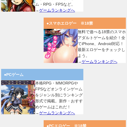
ム・RPG・FPSなど。
→
ゲームランキングへ
●スマホエロゲー ※18禁
無料で遊べる18禁のスマホ
アダルトゲームを紹介！全
てiPhone、Android対応！
最新エロゲーをチェックし
よう。
→
ゲームランキングへ
●PCゲーム
本格RPG・MMORPGや
FPSなどオンラインゲーム
をジャンル別にランキング
形式で掲載。新作・おすす
めゲームはこれだ！
→
ゲームランキングへ
●PCエロゲー ※18禁