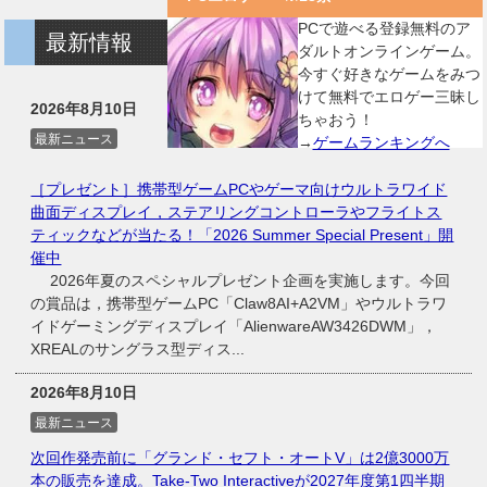
PCで遊べる登録無料のア
最新情報
ダルトオンラインゲーム。
今すぐ好きなゲームをみつ
けて無料でエロゲー三昧し
2026年8月10日
ちゃおう！
最新ニュース
→
ゲームランキングへ
［プレゼント］携帯型ゲームPCやゲーマ向けウルトラワイド
曲面ディスプレイ，ステアリングコントローラやフライトス
ティックなどが当たる！「2026 Summer Special Present」開
催中
2026年夏のスペシャルプレゼント企画を実施します。今回
の賞品は，携帯型ゲームPC「Claw8AI+A2VM」やウルトラワ
イドゲーミングディスプレイ「AlienwareAW3426DWM」，
XREALのサングラス型ディス...
2026年8月10日
最新ニュース
次回作発売前に「グランド・セフト・オートV」は2億3000万
本の販売を達成。Take-Two Interactiveが2027年度第1四半期