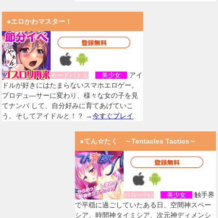
●エロかわマスター！
アイ
カードバトル
美少女
ドルが好きにはたまらないスマホエロゲー。
プロデュ―サーに変わり、様々な女の子を見
てナンパ して、自分好みに育てあげていこ
う。そしてアイドルと！？ →
今すぐプレイ
●てん☆たく ～Tentacles Tactics～
触手界
ｼﾐｭﾚーｼｮﾝ
美少女
で平穏に過ごしていたある日、空間神スペー
シア、時間神タイミシア、次元神ディメンシ