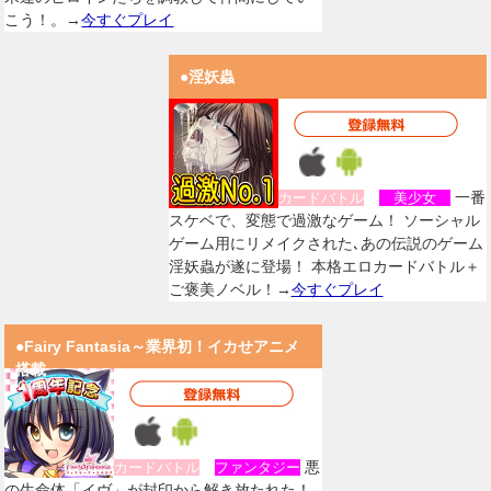
こう！。→
今すぐプレイ
●淫妖蟲
一番
カードバトル
美少女
スケベで、変態で過激なゲーム！ ソーシャル
ゲーム用にリメイクされた､あの伝説のゲーム
淫妖蟲が遂に登場！ 本格エロカードバトル＋
ご褒美ノベル！→
今すぐプレイ
●Fairy Fantasia～業界初！イカせアニメ
搭載
悪
カードバトル
ファンタジー
の生命体「イヴ」が封印から解き放たれた！