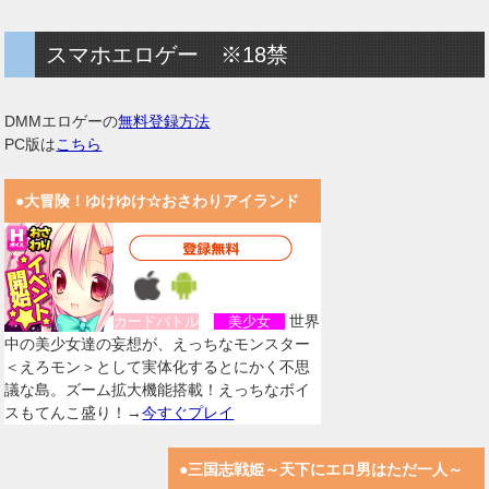
スマホエロゲー ※18禁
DMMエロゲーの
無料登録方法
PC版は
こちら
●大冒険！ゆけゆけ☆おさわりアイランド
世界
カードバトル
美少女
中の美少女達の妄想が、えっちなモンスター
＜えろモン＞として実体化するとにかく不思
議な島。ズーム拡大機能搭載！えっちなボイ
スもてんこ盛り！→
今すぐプレイ
●三国志戦姫～天下にエロ男はただ一人～