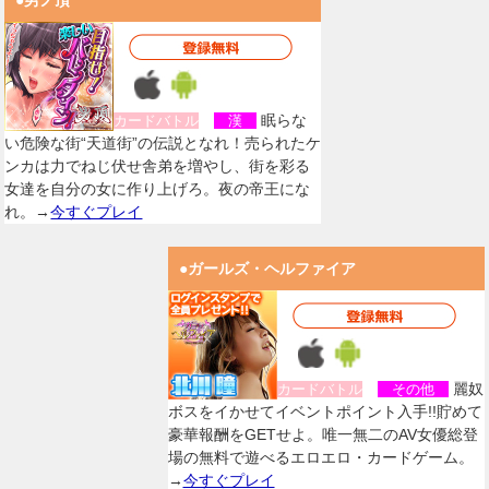
●男ノ頂
眠らな
カードバトル
漢
い危険な街“天道街”の伝説となれ！売られたケ
ンカは力でねじ伏せ舎弟を増やし、街を彩る
女達を自分の女に作り上げろ。夜の帝王にな
れ。→
今すぐプレイ
●ガールズ・ヘルファイア
麗奴
カードバトル
その他
ボスをイかせてイベントポイント入手!!貯めて
豪華報酬をGETせよ。唯一無二のAV女優総登
場の無料で遊べるエロエロ・カードゲーム。
→
今すぐプレイ