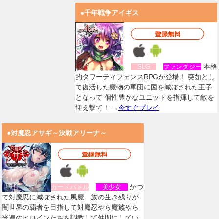
●千年戦争アイギス
本格
SLG
ファンタジー
的タワーディフェンスRPGが登場！ 突如とし
て復活した魔物の軍団に国を滅ぼされた王子
となって 個性豊かなユニットを指揮して敵を
迎え撃て！ →
今すぐプレイ
●対魔忍アサギ～決戦アリーナ～
かつ
カードバトル
美少女
て対魔忍に滅ぼされた風魔一族の生き残りが
闇世界の覇者を目指して対魔忍やら魔族やら
米連のヒロインたちを調教して仲間にしてい