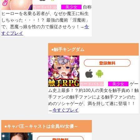
自称
カードバトル
美少女
ヒーローを名乗る若者が、なぜか魔王に転生
しちゃった・・・！？ 最強の魔術「淫魔術」
で、悪魔っ娘を性の力で服従させろッ！→
今
すぐプレイ
●触手キングダム
ゲー
カードバトル
美少女
ム史上最多！？約100人の美女を触手責め！触
手ファンの触手ファンによる触手ファンのた
めのソシャゲーが、満を持して遂に登場！！
→
今すぐプレイ
●キャバ王～キャストは全員AV女優～