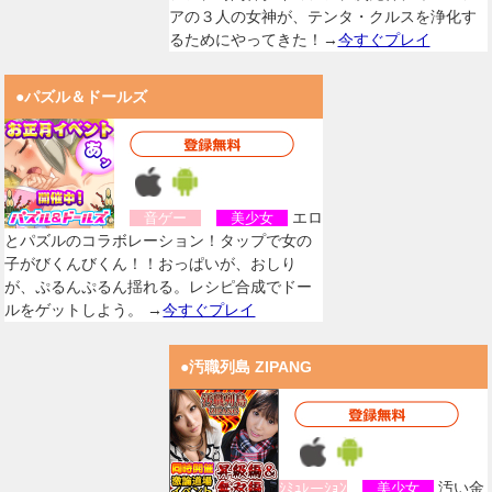
アの３人の女神が、テンタ・クルスを浄化す
るためにやってきた！→
今すぐプレイ
●パズル＆ドールズ
エロ
音ゲー
美少女
とパズルのコラボレーション！タップで女の
子がびくんびくん！！おっぱいが、おしり
が、ぷるんぷるん揺れる。レシピ合成でドー
ルをゲットしよう。 →
今すぐプレイ
●汚職列島 ZIPANG
汚い金
ｼﾐｭﾚーｼｮﾝ
美少女