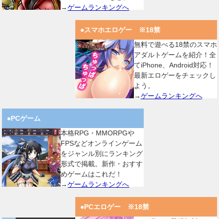
→
ゲームランキングへ
●スマホエロゲー ※18禁
無料で遊べる18禁のスマホ
アダルトゲームを紹介！全
てiPhone、Android対応！
最新エロゲーをチェックし
よう。
→
ゲームランキングへ
●PCゲーム
本格RPG・MMORPGや
FPSなどオンラインゲーム
をジャンル別にランキング
形式で掲載。新作・おすす
めゲームはこれだ！
→
ゲームランキングへ
●PCエロゲー ※18禁