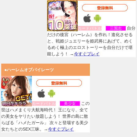
自分
カードバトル
三国志
だけの後宮（ハーレム）を作れ！進化させる
と、戦姫ジュエリーを姫武将にあげて、めく
るめく極上のエロストーリーを自分だけで堪
能しよう！ →
今すぐプレイ
●ハーレムオブパイレーツ
この
カードバトル
美少女
世はハメまくり大航海時代！ 王になり、全て
の美女をヤリたい放題しよう！ 世界の島に散
らばる「ハメたガール」 次々と登場する美少
女たちとのSEX三昧。→
今すぐプレイ