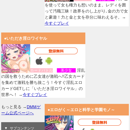
を使って女も権力も想いのまま。レディを囲
って汚職三昧！政界をのし上がり､金の力で女
と豪遊！力と金と女を存分に味わえるそ。→
今すぐプレイ
●いただき淫ロワイヤル
淫乱
カードバトル
美少女
の国を救うために乙女達が激戦へ!!乙女カード
を集めて激戦を勝ち抜こう！今すぐ淫乱エロ
カードGETしに「いただき淫ロワイヤル」の
世界へ！ →
今すぐプレイ
もっと見る →
DMMゲ
●エロがく～エロと科学と学園モノ～
ーム公式ページへ
サブコンテンツ