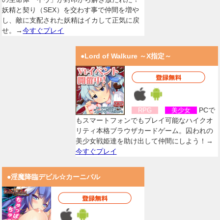
妖精と契り（SEX）を交わす事で仲間を増や
し、敵に支配された妖精はイカして正気に戻
せ。→
今すぐプレイ
●Lord of Walkure ～X指定～
PCで
RPG
美少女
もスマートフォンでもプレイ可能なハイクオ
リティ本格ブラウザカードゲーム。囚われの
美少女戦姫達を助け出して仲間にしよう！→
今すぐプレイ
●淫魔降臨デビル☆カーニバル