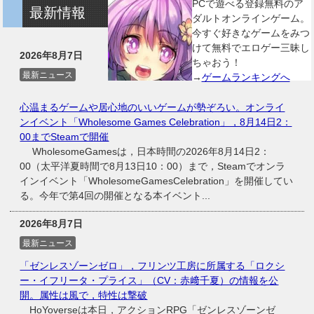
PCで遊べる登録無料のア
最新情報
ダルトオンラインゲーム。
今すぐ好きなゲームをみつ
けて無料でエロゲー三昧し
2026年8月7日
ちゃおう！
最新ニュース
→
ゲームランキングへ
心温まるゲームや居心地のいいゲームが勢ぞろい。オンライ
ンイベント「Wholesome Games Celebration」，8月14日2：
00までSteamで開催
WholesomeGamesは，日本時間の2026年8月14日2：
00（太平洋夏時間で8月13日10：00）まで，Steamでオンラ
インイベント「WholesomeGamesCelebration」を開催してい
る。今年で第4回の開催となる本イベント...
2026年8月7日
最新ニュース
「ゼンレスゾーンゼロ」，フリンツ工房に所属する「ロクシ
ー・イフリータ・プライス」（CV：赤﨑千夏）の情報を公
開。属性は風で，特性は撃破
HoYoverseは本日，アクションRPG「ゼンレスゾーンゼ