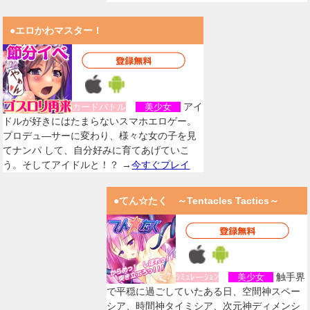
●エロかわマスター！
アイ
カードバトル
美少女
ドルが好きにはたまらないスマホエロゲー。
プロデュ―サーに変わり、様々な女の子を見
てナンパ して、自分好みに育てあげていこ
う。そしてアイドルと！？ →
今すぐプレイ
●てん☆たく ～Tentacles Tactics～
触手界
ｼﾐｭﾚーｼｮﾝ
美少女
で平穏に過ごしていたある日、空間神スペー
シア、時間神タイミシア、次元神ディメンシ