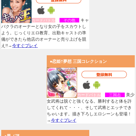
キャ
カードバトル
その他
バクラのオーナーとなり女の子をスカウトし
よう。じっくりエロ教育、出勤キャストの準
備ができたら他店のオーナーと売り上げを競
え!!→
今すぐプレイ
●恋姫†夢想 三国コレクション
美少
カードバトル
三国志
女武将は脱ぐと強くなる。勝利すると体を許
してくれて・・・、そして武将とエッチでき
ちゃいます。描き下ろしエロシーンも登場！
→
今すぐプレイ