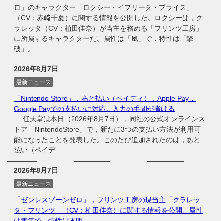
ロ」のキャラクター「ロクシー・イフリータ・プライス」
（CV：赤﨑千夏）に関する情報を公開した。ロクシーは，ク
ラレッタ（CV：植田佳奈）が当主を務める「フリンツ工房」
に所属するキャラクターだ。属性は「風」で，特性は「撃
破」。
2026年8月7日
最新ニュース
「Nintendo Store」，あと払い（ペイディ），Apple Pay，
Google Payでの支払いに対応。入力の手間が省ける
任天堂は本日（2026年8月7日），同社の公式オンラインス
トア「NintendoStore」で，新たに3つの支払い方法が利用可
能になったことを発表した。このたび追加されたのは，あと
払い（ペイデ...
2026年8月7日
最新ニュース
「ゼンレスゾーンゼロ」，フリンツ工房の現当主「クラレッ
タ・フリンツ」（CV：植田佳奈）に関する情報を公開。属性
は電気で，特性は不明