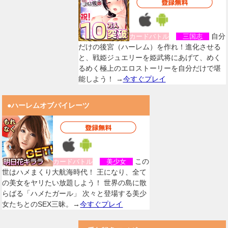
自分
カードバトル
三国志
だけの後宮（ハーレム）を作れ！進化させる
と、戦姫ジュエリーを姫武将にあげて、めく
るめく極上のエロストーリーを自分だけで堪
能しよう！ →
今すぐプレイ
●ハーレムオブパイレーツ
この
カードバトル
美少女
世はハメまくり大航海時代！ 王になり、全て
の美女をヤリたい放題しよう！ 世界の島に散
らばる「ハメたガール」 次々と登場する美少
女たちとのSEX三昧。→
今すぐプレイ