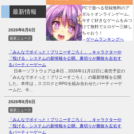
PCで遊べる登録無料のア
最新情報
ダルトオンラインゲーム。
今すぐ好きなゲームをみつ
けて無料でエロゲー三昧し
2026年8月6日
ちゃおう！
最新ニュース
→
ゲームランキングへ
「みんなでポイっと！プリニーすごろく」，キャラクターや
「投げる」システムの新情報を公開。裏切りが勝敗を左右す
るパーティーゲーム
日本一ソフトウェアは本日，2026年11月12日に発売予定の
「みんなでポイっと！プリニーすごろく」の最新情報を公開
した。本作は，スゴロクとRPGを組み合わせたパーティーゲ
ームだ。今...
2026年8月6日
最新ニュース
「みんなでポイっと！プリニーすごろく」，キャラクターや
「投げる」システムの新情報を公開。裏切りが勝敗を左右す
るパーティーゲーム