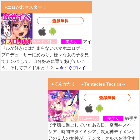
●エロかわマスター！
アイ
カードバトル
美少女
ドルが好きにはたまらないスマホエロゲー。
プロデュ―サーに変わり、様々な女の子を見
てナンパ して、自分好みに育てあげていこ
う。そしてアイドルと！？ →
今すぐプレイ
●てん☆たく ～Tentacles Tactics～
触手界
ｼﾐｭﾚーｼｮﾝ
美少女
で平穏に過ごしていたある日、空間神スペー
シア、時間神タイミシア、次元神ディメンシ
アの３人の女神が、テンタ・クルスを浄化す