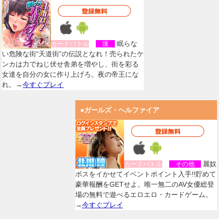
眠らな
カードバトル
漢
い危険な街“天道街”の伝説となれ！売られたケ
ンカは力でねじ伏せ舎弟を増やし、街を彩る
女達を自分の女に作り上げろ。夜の帝王にな
れ。→
今すぐプレイ
●ガールズ・ヘルファイア
麗奴
カードバトル
その他
ボスをイかせてイベントポイント入手!!貯めて
豪華報酬をGETせよ。唯一無二のAV女優総登
場の無料で遊べるエロエロ・カードゲーム。
→
今すぐプレイ