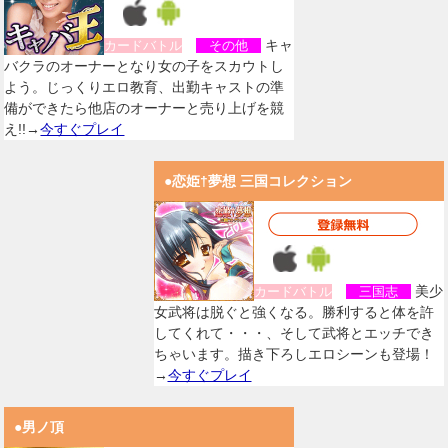
キャ
カードバトル
その他
バクラのオーナーとなり女の子をスカウトし
よう。じっくりエロ教育、出勤キャストの準
備ができたら他店のオーナーと売り上げを競
え!!→
今すぐプレイ
●恋姫†夢想 三国コレクション
美少
カードバトル
三国志
女武将は脱ぐと強くなる。勝利すると体を許
してくれて・・・、そして武将とエッチでき
ちゃいます。描き下ろしエロシーンも登場！
→
今すぐプレイ
●男ノ頂