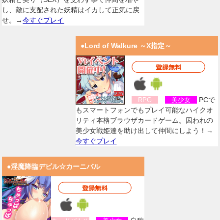
し、敵に支配された妖精はイカして正気に戻
せ。→
今すぐプレイ
●Lord of Walkure ～X指定～
PCで
RPG
美少女
もスマートフォンでもプレイ可能なハイクオ
リティ本格ブラウザカードゲーム。囚われの
美少女戦姫達を助け出して仲間にしよう！→
今すぐプレイ
●淫魔降臨デビル☆カーニバル