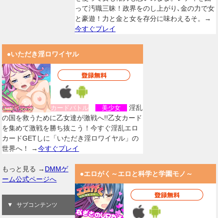
って汚職三昧！政界をのし上がり､金の力で女
と豪遊！力と金と女を存分に味わえるそ。→
今すぐプレイ
●いただき淫ロワイヤル
淫乱
カードバトル
美少女
の国を救うために乙女達が激戦へ!!乙女カード
を集めて激戦を勝ち抜こう！今すぐ淫乱エロ
カードGETしに「いただき淫ロワイヤル」の
世界へ！ →
今すぐプレイ
もっと見る →
DMMゲ
●エロがく～エロと科学と学園モノ～
ーム公式ページへ
サブコンテンツ