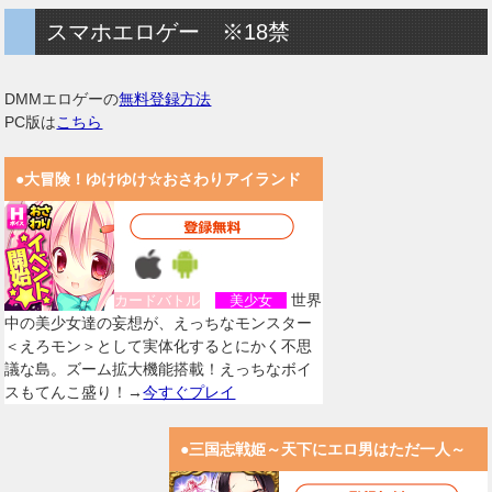
スマホエロゲー ※18禁
DMMエロゲーの
無料登録方法
PC版は
こちら
●大冒険！ゆけゆけ☆おさわりアイランド
世界
カードバトル
美少女
中の美少女達の妄想が、えっちなモンスター
＜えろモン＞として実体化するとにかく不思
議な島。ズーム拡大機能搭載！えっちなボイ
スもてんこ盛り！→
今すぐプレイ
●三国志戦姫～天下にエロ男はただ一人～