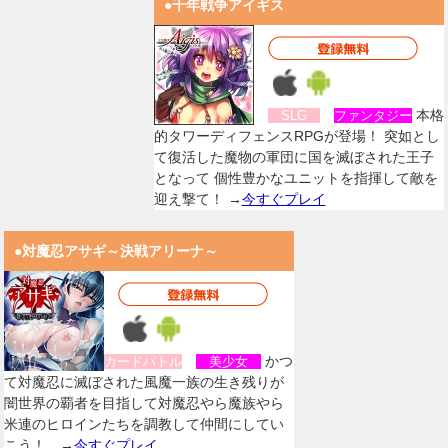
●千年戦争アイギス
本格
SLG
ファンタジー
的タワーディフェンスRPGが登場！ 突如とし
て復活した魔物の軍団に国を滅ぼされた王子
となって 個性豊かなユニットを指揮して敵を
迎え撃て！ →
今すぐプレイ
●対魔忍アサギ～決戦アリーナ～
かつ
カードバトル
美少女
て対魔忍に滅ぼされた風魔一族の生き残りが
闇世界の覇者を目指して対魔忍やら魔族やら
米連のヒロインたちを調教して仲間にしてい
こう！。→
今すぐプレイ