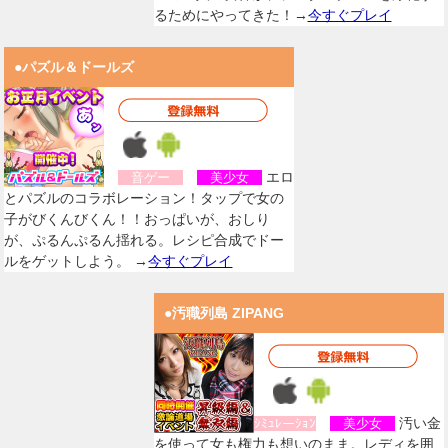
るためにやってきた！→
今すぐプレイ
●パズル＆ドールズ
エロ
音ゲー
美少女
とパズルのコラボレーション！タップで女の
子がびくんびくん！！おっぱいが、おしり
が、ぷるんぷるん揺れる。レシピ合成でドー
ルをゲットしよう。 →
今すぐプレイ
●汚職列島 ZIPANG
汚い金
ｼﾐｭﾚーｼｮﾝ
美少女
を使って女も権力も想いのまま。レディを囲