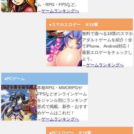
ム・RPG・FPSなど。
→
ゲームランキングへ
●スマホエロゲー ※18禁
無料で遊べる18禁のスマホ
アダルトゲームを紹介！全
てiPhone、Android対応！
最新エロゲーをチェックし
よう。
→
ゲームランキングへ
●PCゲーム
本格RPG・MMORPGや
FPSなどオンラインゲーム
をジャンル別にランキング
形式で掲載。新作・おすす
めゲームはこれだ！
→
ゲームランキングへ
●PCエロゲー ※18禁