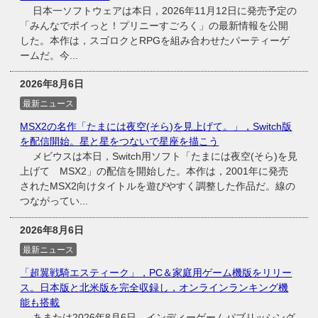
日本一ソフトウェアは本日，2026年11月12日に発売予定の
「みんなでポイっと！プリニーすごろく」の最新情報を公開
した。本作は，スゴロクとRPGを組み合わせたパーティーゲ
ームだ。今...
2026年8月6日
最新ニュース
MSX2の名作「たまには夜空(そら)を見上げて。」，Switch版
を配信開始。星と星をつないで星座を描こう
メビウスは本日，Switch用ソフト「たまには夜空(そら)を見
上げて MSX2」の配信を開始した。本作は，2001年に発売
されたMSX2向けタイトルを遊びやすく調整した作品だ。線の
つながってい...
2026年8月6日
最新ニュース
「超翼戦騎エスティーク」，PC＆家庭用ゲーム機版をリリー
ス。日本版と北米版を完全収録し，オンラインランキング機
能も搭載
あまたは2026年8月6日，インディーゲームパブリッシング