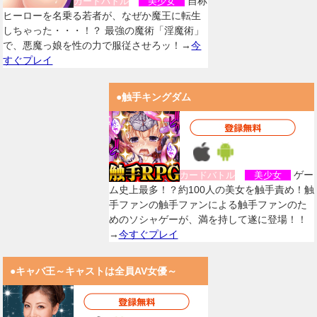
自称
カードバトル
美少女
ヒーローを名乗る若者が、なぜか魔王に転生
しちゃった・・・！？ 最強の魔術「淫魔術」
で、悪魔っ娘を性の力で服従させろッ！→
今
すぐプレイ
●触手キングダム
ゲー
カードバトル
美少女
ム史上最多！？約100人の美女を触手責め！触
手ファンの触手ファンによる触手ファンのた
めのソシャゲーが、満を持して遂に登場！！
→
今すぐプレイ
●キャバ王～キャストは全員AV女優～