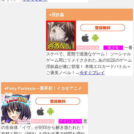
●淫妖蟲
一番
カードバトル
美少女
スケベで、変態で過激なゲーム！ ソーシャル
ゲーム用にリメイクされた､あの伝説のゲーム
淫妖蟲が遂に登場！ 本格エロカードバトル＋
ご褒美ノベル！→
今すぐプレイ
●Fairy Fantasia～業界初！イカせアニメ
搭載
悪
カードバトル
ファンタジー
の生命体「イヴ」が封印から解き放たれた！
妖精と契り（SEX）を交わす事で仲間を増や