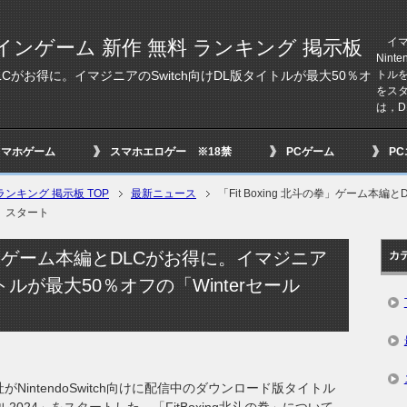
イマジ
インゲーム 新作 無料 ランキング 掲示板
Nin
トルを
とDLCがお得に。イマジニアのSwitch向けDL版タイトルが最大50％オ
をスタ
は，DL
スマホゲーム
スマホエロゲー ※18禁
PCゲーム
P
ンキング 掲示板 TOP
最新ニュース
「Fit Boxing 北斗の拳」ゲーム本編
4」スタート
斗の拳」ゲーム本編とDLCがお得に。イマジニア
カ
イトルが最大50％オフの「Winterセール
がNintendoSwitch向けに配信中のダウンロード版タイトル