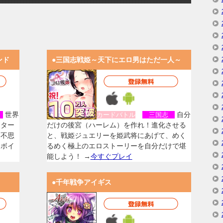
ンド
●三国志戦姫～天下にエロ男はただ一人～
世界
自分
女
カードバトル
三国志
スター
だけの後宮（ハーレム）を作れ！進化させる
く不思
と、戦姫ジュエリーを姫武将にあげて、めく
なボイ
るめく極上のエロストーリーを自分だけで堪
能しよう！ →
今すぐプレイ
●千年戦争アイギス