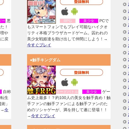
悪
PCで
ジー
RPG
美少女
れた！
もスマートフォンでもプレイ可能なハイクオ
を増や
リティ本格ブラウザカードゲーム。囚われの
気に戻
美少女戦姫達を助け出して仲間にしよう！→
今すぐプレイ
●触手キングダム
自称
ゲー
女
カードバトル
美少女
に転生
ム史上最多！？約100人の美女を触手責め！触
魔術」
手ファンの触手ファンによる触手ファンのた
！→
今
めのソシャゲーが、満を持して遂に登場！！
→
今すぐプレイ