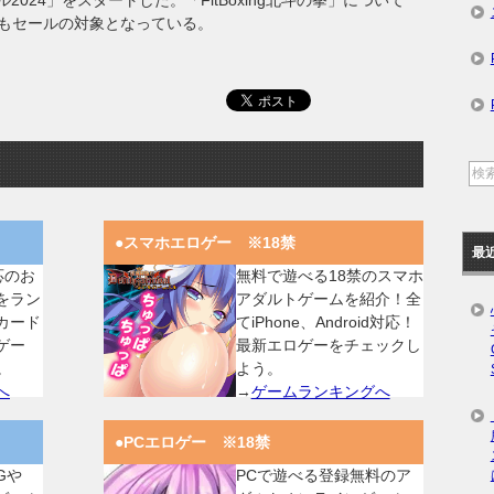
2024」をスタートした。「FitBoxing北斗の拳」について
」もセールの対象となっている。
●スマホエロゲー ※18禁
最
対応のお
無料で遊べる18禁のスマホ
をラン
アダルトゲームを紹介！全
カード
てiPhone、Android対応！
ゲー
最新エロゲーをチェックし
。
よう。
へ
→
ゲームランキングへ
●PCエロゲー ※18禁
Gや
PCで遊べる登録無料のア