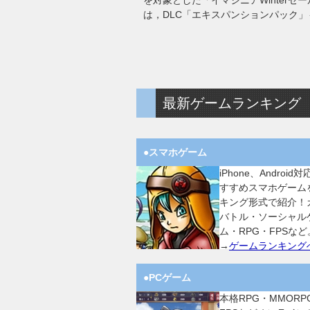
を対象とした「イマジニアWinterセール
は，DLC「エキスパンションパック
最新ゲームランキング
●スマホゲーム
iPhone、Android
すすめスマホゲーム
キング形式で紹介！
バトル・ソーシャル
ム・RPG・FPSなど
→
ゲームランキング
●PCゲーム
本格RPG・MMORP