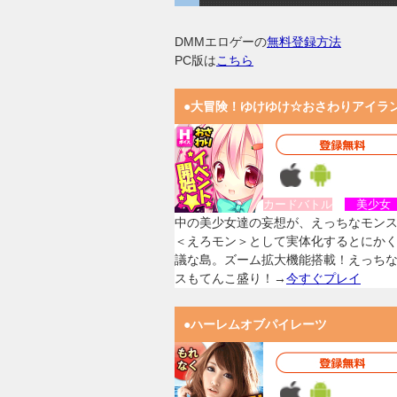
DMMエロゲーの
無料登録方法
PC版は
こちら
●大冒険！ゆけゆけ☆おさわりアイラ
カードバトル
美少
中の美少女達の妄想が、えっちなモン
＜えろモン＞として実体化するとにか
議な島。ズーム拡大機能搭載！えっち
スもてんこ盛り！→
今すぐプレイ
●ハーレムオブパイレーツ