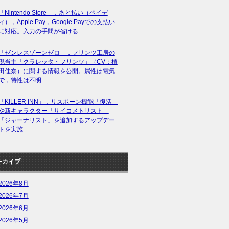
「Nintendo Store」，あと払い（ペイデ
ィ），Apple Pay，Google Payでの支払い
に対応。入力の手間が省ける
「ゼンレスゾーンゼロ」，フリンツ工房の
現当主「クラレッタ・フリンツ」（CV：植
田佳奈）に関する情報を公開。属性は電気
で，特性は不明
「KILLER INN」，リスポーン機能「復活」
や新キャラクター「サイコメトリスト」
「ジャーナリスト」を追加するアップデー
トを実施
ーカイブ
2026年8月
2026年7月
2026年6月
2026年5月