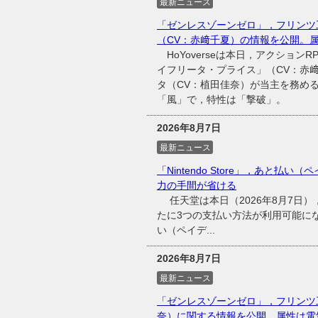
最新ニュース
「ゼンレスゾーンゼロ」，フリンツ
（CV：赤﨑千夏）の情報を公開。
HoYoverseは本日，アクショ
イフリータ・プライス」（CV：赤
タ（CV：植田佳奈）が当主を務め
「風」で，特性は「撃破」。
2026年8月7日
最新ニュース
「Nintendo Store」，あと払い（
力の手間が省ける
任天堂は本日（2026年8月7日），同
たに3つの支払い方法が利用可能に
い（ペイデ...
2026年8月7日
最新ニュース
「ゼンレスゾーンゼロ」，フリンツ
奈）に関する情報を公開。属性は電