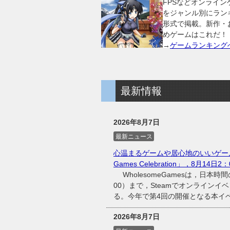
FPSなどオンライン
をジャンル別にラン
形式で掲載。新作・
めゲームはこれだ！
→
ゲームランキング
最新情報
2026年8月7日
最新ニュース
心温まるゲームや居心地のいいゲーム
Games Celebration」，8月14日
WholesomeGamesは，日本時間
00）まで，Steamでオンラインイベント
る。今年で第4回の開催となる本イベン
2026年8月7日