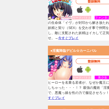
カードバトル
ファンタ
の生命体「イヴ」が封印から解き放た
妖精と契り（SEX）を交わす事で仲間
し、敵に支配された妖精はイカして正
せ。→
今すぐプレイ
●淫魔降臨デビル☆カーニバル
カードバトル
美少
ヒーローを名乗る若者が、なぜか魔王
しちゃった・・・！？ 最強の魔術「淫
で、悪魔っ娘を性の力で服従させろッ
すぐプレイ