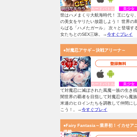
カードバトル
美少
世はハメまくり大航海時代！ 王になり
の美女をヤリたい放題しよう！ 世界の
らばる「ハメたガール」 次々と登場す
女たちとのSEX三昧。→
今すぐプレイ
●対魔忍アサギ～決戦アリーナ～
カードバトル
美少
て対魔忍に滅ぼされた風魔一族の生き
闇世界の覇者を目指して対魔忍やら魔
米連のヒロインたちを調教して仲間に
こう！。→
今すぐプレイ
●Fairy Fantasia～業界初！イカせア
搭載