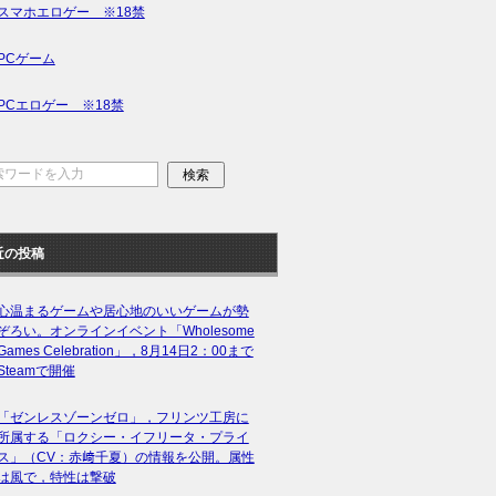
スマホエロゲー ※18禁
PCゲーム
PCエロゲー ※18禁
近の投稿
心温まるゲームや居心地のいいゲームが勢
ぞろい。オンラインイベント「Wholesome
Games Celebration」，8月14日2：00まで
Steamで開催
「ゼンレスゾーンゼロ」，フリンツ工房に
所属する「ロクシー・イフリータ・プライ
ス」（CV：赤﨑千夏）の情報を公開。属性
は風で，特性は撃破