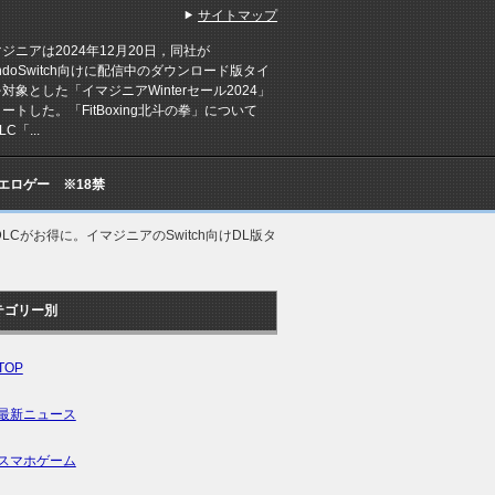
サイトマップ
ニアは2024年12月20日，同社が
tendoSwitch向けに配信中のダウンロード版タイ
対象とした「イマジニアWinterセール2024」
ートした。「FitBoxing北斗の拳」について
C「...
Cエロゲー ※18禁
とDLCがお得に。イマジニアのSwitch向けDL版タ
テゴリー別
TOP
最新ニュース
スマホゲーム