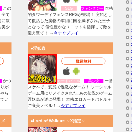
この
本格
女
SLG
ファンタジー
、全て
的タワーディフェンスRPGが登場！ 突如とし
島に散
て復活した魔物の軍団に国を滅ぼされた王子
る美少
となって 個性豊かなユニットを指揮して敵を
迎え撃て！ →
今すぐプレイ
●淫妖蟲
かつ
一番
女
カードバトル
美少女
残りが
スケベで、変態で過激なゲーム！ ソーシャル
族やら
ゲーム用にリメイクされた､あの伝説のゲーム
してい
淫妖蟲が遂に登場！ 本格エロカードバトル＋
ご褒美ノベル！→
今すぐプレイ
ニメ
●Lord of Walkure ～X指定～