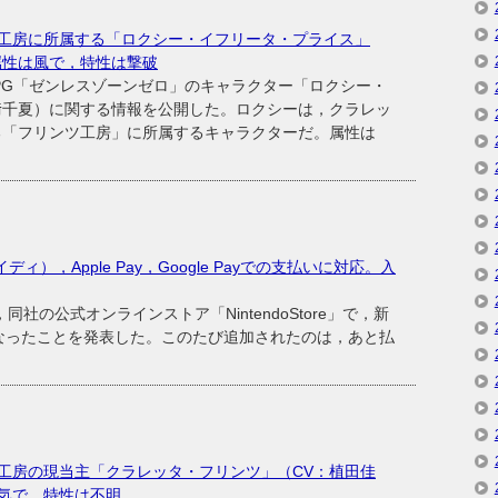
工房に所属する「ロクシー・イフリータ・プライス」
属性は風で，特性は撃破
ンRPG「ゼンレスゾーンゼロ」のキャラクター「ロクシー・
﨑千夏）に関する情報を公開した。ロクシーは，クラレッ
る「フリンツ工房」に所属するキャラクターだ。属性は
ペイディ），Apple Pay，Google Payでの支払いに対応。入
社の公式オンラインストア「NintendoStore」で，新
なったことを発表した。このたび追加されたのは，あと払
工房の現当主「クラレッタ・フリンツ」（CV：植田佳
気で，特性は不明