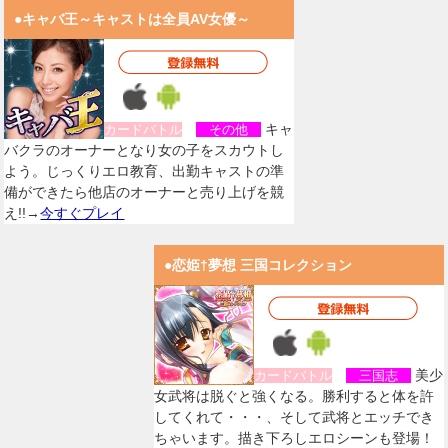
●キャバ王～キャストは全員AV女優～
キャ
カードバトル
その他
バクラのオーナーとなり女の子をスカウトし
よう。じっくりエロ教育、出勤キャストの準
備ができたら他店のオーナーと売り上げを競
え!!→
今すぐプレイ
●恋姫†夢想 三国コレクション
美少
カードバトル
三国志
女武将は脱ぐと強くなる。勝利すると体を許
してくれて・・・、そして武将とエッチでき
ちゃいます。描き下ろしエロシーンも登場！