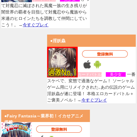
て対魔忍に滅ぼされた風魔一族の生き残りが
闇世界の覇者を目指して対魔忍やら魔族やら
米連のヒロインたちを調教して仲間にしてい
こう！。→
今すぐプレイ
●淫妖蟲
一番
カードバトル
美少女
スケベで、変態で過激なゲーム！ ソーシャル
ゲーム用にリメイクされた､あの伝説のゲーム
淫妖蟲が遂に登場！ 本格エロカードバトル＋
ご褒美ノベル！→
今すぐプレイ
●Fairy Fantasia～業界初！イカせアニメ
搭載