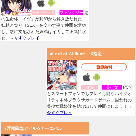
悪
カードバトル
ファンタジー
の生命体「イヴ」が封印から解き放たれた！
妖精と契り（SEX）を交わす事で仲間を増や
し、敵に支配された妖精はイカして正気に戻
せ。→
今すぐプレイ
●Lord of Walkure ～X指定～
PCで
RPG
美少女
もスマートフォンでもプレイ可能なハイクオ
リティ本格ブラウザカードゲーム。囚われの
美少女戦姫達を助け出して仲間にしよう！→
今すぐプレイ
●淫魔降臨デビル☆カーニバル