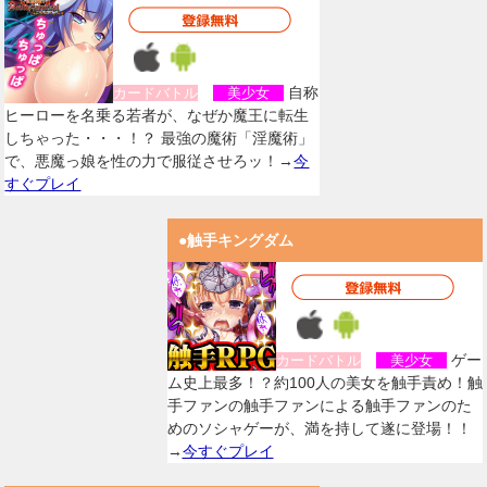
自称
カードバトル
美少女
ヒーローを名乗る若者が、なぜか魔王に転生
しちゃった・・・！？ 最強の魔術「淫魔術」
で、悪魔っ娘を性の力で服従させろッ！→
今
すぐプレイ
●触手キングダム
ゲー
カードバトル
美少女
ム史上最多！？約100人の美女を触手責め！触
手ファンの触手ファンによる触手ファンのた
めのソシャゲーが、満を持して遂に登場！！
→
今すぐプレイ