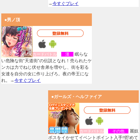
→
今すぐプレイ
●男ノ頂
眠らな
カードバトル
漢
い危険な街“天道街”の伝説となれ！売られたケ
ンカは力でねじ伏せ舎弟を増やし、街を彩る
女達を自分の女に作り上げろ。夜の帝王にな
れ。→
今すぐプレイ
●ガールズ・ヘルファイア
麗奴
カードバトル
その他
ボスをイかせてイベントポイント入手!!貯めて