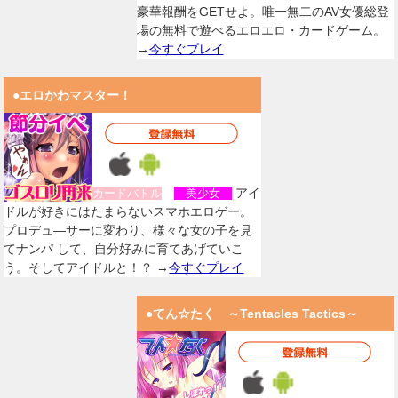
豪華報酬をGETせよ。唯一無二のAV女優総登
場の無料で遊べるエロエロ・カードゲーム。
→
今すぐプレイ
●エロかわマスター！
アイ
カードバトル
美少女
ドルが好きにはたまらないスマホエロゲー。
プロデュ―サーに変わり、様々な女の子を見
てナンパ して、自分好みに育てあげていこ
う。そしてアイドルと！？ →
今すぐプレイ
●てん☆たく ～Tentacles Tactics～