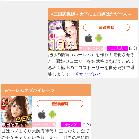
●三国志戦姫～天下にエロ男はただ一人～
自分
カードバトル
三国志
だけの後宮（ハーレム）を作れ！進化させる
と、戦姫ジュエリーを姫武将にあげて、めく
るめく極上のエロストーリーを自分だけで堪
能しよう！ →
今すぐプレイ
●ハーレムオブパイレーツ
この
カードバトル
美少女
世はハメまくり大航海時代！ 王になり、全て
の美女をヤリたい放題しよう！ 世界の島に散