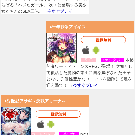
らばる「ハメたガール」 次々と登場する美少
女たちとのSEX三昧。→
今すぐプレイ
●千年戦争アイギス
本格
SLG
ファンタジー
的タワーディフェンスRPGが登場！ 突如とし
て復活した魔物の軍団に国を滅ぼされた王子
となって 個性豊かなユニットを指揮して敵を
迎え撃て！ →
今すぐプレイ
●対魔忍アサギ～決戦アリーナ～
かつ
カードバトル
美少女