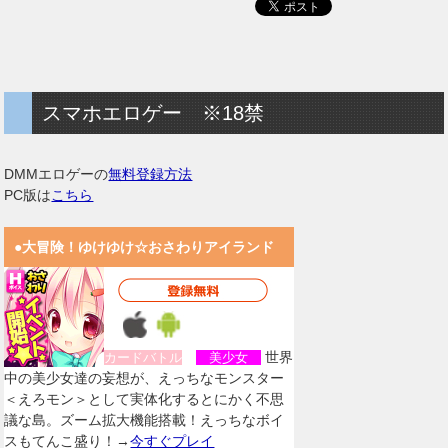
スマホエロゲー ※18禁
DMMエロゲーの
無料登録方法
PC版は
こちら
●大冒険！ゆけゆけ☆おさわりアイランド
世界
カードバトル
美少女
中の美少女達の妄想が、えっちなモンスター
＜えろモン＞として実体化するとにかく不思
議な島。ズーム拡大機能搭載！えっちなボイ
スもてんこ盛り！→
今すぐプレイ