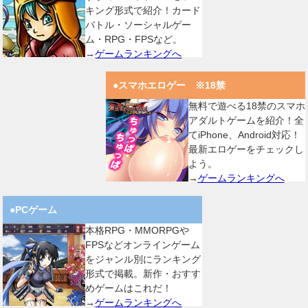
キング形式で紹介！カード
バトル・ソーシャルゲー
ム・RPG・FPSなど。
→
ゲームランキングへ
●スマホエロゲー ※18禁
無料で遊べる18禁のスマホ
アダルトゲームを紹介！全
てiPhone、Android対応！
最新エロゲーをチェックし
よう。
→
ゲームランキングへ
●PCゲーム
本格RPG・MMORPGや
FPSなどオンラインゲーム
をジャンル別にランキング
形式で掲載。新作・おすす
めゲームはこれだ！
→
ゲームランキングへ