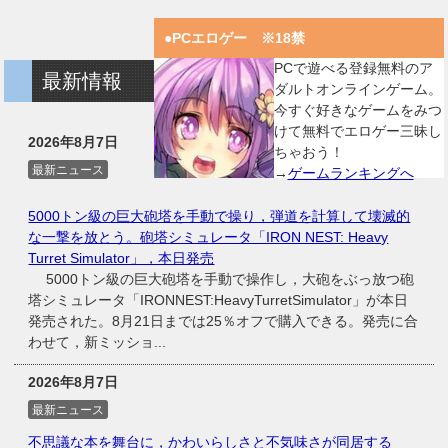
●PCエロゲー ※18禁
PCで遊べる登録無料のア
最新情報
ダルトオンラインゲーム。
今すぐ好きなゲームをみつ
けて無料でエロゲー三昧し
2026年8月7日
ちゃおう！
最新ニュース
→
ゲームランキングへ
5000トン級の巨大砲塔を手動で操り，弾道を計算して壊滅的
な一撃を放とう。砲塔シミュレータ「IRON NEST: Heavy
Turret Simulator」，本日発売
5000トン級の巨大砲塔を手動で操作し，大砲をぶっ放つ砲
塔シミュレータ「IRONNEST:HeavyTurretSimulator」が本日
発売された。8月21日までは25％オフで購入できる。発売に合
わせて，新ミッショ...
2026年8月7日
最新ニュース
不思議な本を舞台に，かわいらしさと不気味さが同居する