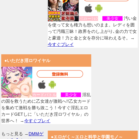
汚い金
ｼﾐｭﾚーｼｮﾝ
美少女
を使って女も権力も想いのまま。レディを囲
って汚職三昧！政界をのし上がり､金の力で女
と豪遊！力と金と女を存分に味わえるそ。→
今すぐプレイ
●いただき淫ロワイヤル
淫乱
カードバトル
美少女
の国を救うために乙女達が激戦へ!!乙女カード
を集めて激戦を勝ち抜こう！今すぐ淫乱エロ
カードGETしに「いただき淫ロワイヤル」の
世界へ！ →
今すぐプレイ
もっと見る →
DMMゲ
●エロがく～エロと科学と学園モノ～