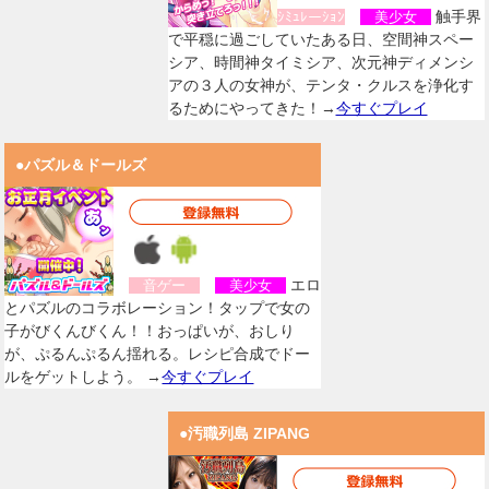
触手界
ｼﾐｭﾚーｼｮﾝ
美少女
で平穏に過ごしていたある日、空間神スペー
シア、時間神タイミシア、次元神ディメンシ
アの３人の女神が、テンタ・クルスを浄化す
るためにやってきた！→
今すぐプレイ
●パズル＆ドールズ
エロ
音ゲー
美少女
とパズルのコラボレーション！タップで女の
子がびくんびくん！！おっぱいが、おしり
が、ぷるんぷるん揺れる。レシピ合成でドー
ルをゲットしよう。 →
今すぐプレイ
●汚職列島 ZIPANG