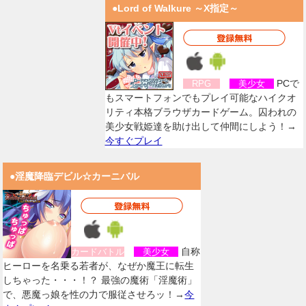
●Lord of Walkure ～X指定～
PCで
RPG
美少女
もスマートフォンでもプレイ可能なハイクオ
リティ本格ブラウザカードゲーム。囚われの
美少女戦姫達を助け出して仲間にしよう！→
今すぐプレイ
●淫魔降臨デビル☆カーニバル
自称
カードバトル
美少女
ヒーローを名乗る若者が、なぜか魔王に転生
しちゃった・・・！？ 最強の魔術「淫魔術」
で、悪魔っ娘を性の力で服従させろッ！→
今