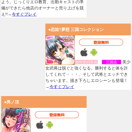
よう。じっくりエロ教育、出勤キャストの準
備ができたら他店のオーナーと売り上げを競
え!!→
今すぐプレイ
●恋姫†夢想 三国コレクション
美少
カードバトル
三国志
女武将は脱ぐと強くなる。勝利すると体を許
してくれて・・・、そして武将とエッチでき
ちゃいます。描き下ろしエロシーンも登場！
→
今すぐプレイ
●男ノ頂