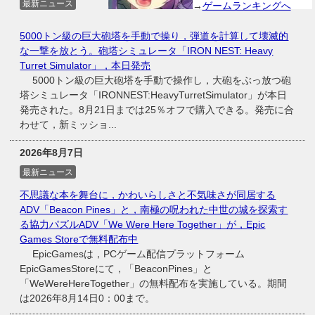
最新ニュース
→
ゲームランキングへ
5000トン級の巨大砲塔を手動で操り，弾道を計算して壊滅的
な一撃を放とう。砲塔シミュレータ「IRON NEST: Heavy
Turret Simulator」，本日発売
5000トン級の巨大砲塔を手動で操作し，大砲をぶっ放つ砲
塔シミュレータ「IRONNEST:HeavyTurretSimulator」が本日
発売された。8月21日までは25％オフで購入できる。発売に合
わせて，新ミッショ...
2026年8月7日
最新ニュース
不思議な本を舞台に，かわいらしさと不気味さが同居する
ADV「Beacon Pines」と，南極の呪われた中世の城を探索す
る協力パズルADV「We Were Here Together」が，Epic
Games Storeで無料配布中
EpicGamesは，PCゲーム配信プラットフォーム
EpicGamesStoreにて，「BeaconPines」と
「WeWereHereTogether」の無料配布を実施している。期間
は2026年8月14日0：00まで。