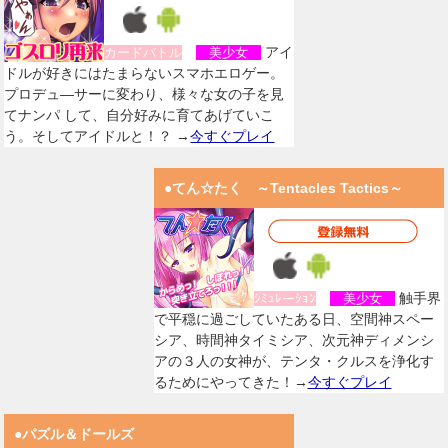
アイ
カードバトル
美少女
ドルが好きにはたまらないスマホエロゲー。
プロデュ―サーに変わり、様々な女の子を見
てナンパ して、自分好みに育てあげていこ
う。そしてアイドルと！？ →
今すぐプレイ
●てん☆たく ～Tentacles Tactics～
触手界
ｼﾐｭﾚーｼｮﾝ
美少女
で平穏に過ごしていたある日、空間神スペー
シア、時間神タイミシア、次元神ディメンシ
アの３人の女神が、テンタ・クルスを浄化す
るためにやってきた！→
今すぐプレイ
●パズル＆ドールズ