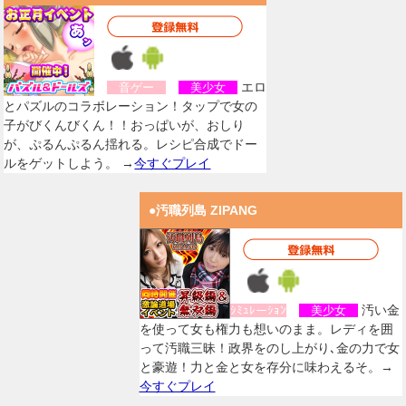
エロ
音ゲー
美少女
とパズルのコラボレーション！タップで女の
子がびくんびくん！！おっぱいが、おしり
が、ぷるんぷるん揺れる。レシピ合成でドー
ルをゲットしよう。 →
今すぐプレイ
●汚職列島 ZIPANG
汚い金
ｼﾐｭﾚーｼｮﾝ
美少女
を使って女も権力も想いのまま。レディを囲
って汚職三昧！政界をのし上がり､金の力で女
と豪遊！力と金と女を存分に味わえるそ。→
今すぐプレイ