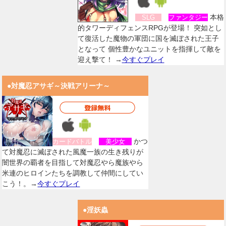
本格
SLG
ファンタジー
的タワーディフェンスRPGが登場！ 突如とし
て復活した魔物の軍団に国を滅ぼされた王子
となって 個性豊かなユニットを指揮して敵を
迎え撃て！ →
今すぐプレイ
●対魔忍アサギ～決戦アリーナ～
かつ
カードバトル
美少女
て対魔忍に滅ぼされた風魔一族の生き残りが
闇世界の覇者を目指して対魔忍やら魔族やら
米連のヒロインたちを調教して仲間にしてい
こう！。→
今すぐプレイ
●淫妖蟲