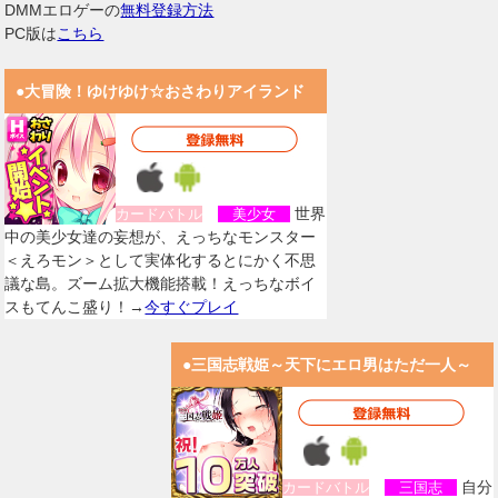
DMMエロゲーの
無料登録方法
PC版は
こちら
●大冒険！ゆけゆけ☆おさわりアイランド
世界
カードバトル
美少女
中の美少女達の妄想が、えっちなモンスター
＜えろモン＞として実体化するとにかく不思
議な島。ズーム拡大機能搭載！えっちなボイ
スもてんこ盛り！→
今すぐプレイ
●三国志戦姫～天下にエロ男はただ一人～
自分
カードバトル
三国志