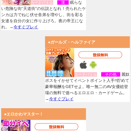
眠らな
カードバトル
漢
い危険な街“天道街”の伝説となれ！売られたケ
ンカは力でねじ伏せ舎弟を増やし、街を彩る
女達を自分の女に作り上げろ。夜の帝王にな
れ。→
今すぐプレイ
●ガールズ・ヘルファイア
麗奴
カードバトル
その他
ボスをイかせてイベントポイント入手!!貯めて
豪華報酬をGETせよ。唯一無二のAV女優総登
場の無料で遊べるエロエロ・カードゲーム。
→
今すぐプレイ
●エロかわマスター！