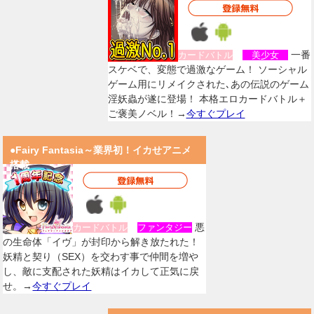
一番
カードバトル
美少女
スケベで、変態で過激なゲーム！ ソーシャル
ゲーム用にリメイクされた､あの伝説のゲーム
淫妖蟲が遂に登場！ 本格エロカードバトル＋
ご褒美ノベル！→
今すぐプレイ
●Fairy Fantasia～業界初！イカせアニメ
搭載
悪
カードバトル
ファンタジー
の生命体「イヴ」が封印から解き放たれた！
妖精と契り（SEX）を交わす事で仲間を増や
し、敵に支配された妖精はイカして正気に戻
せ。→
今すぐプレイ