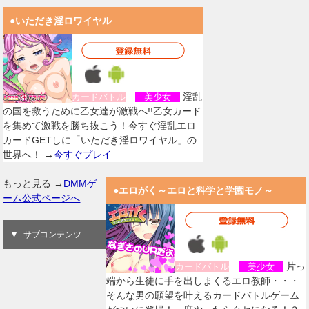
●いただき淫ロワイヤル
淫乱
カードバトル
美少女
の国を救うために乙女達が激戦へ!!乙女カード
を集めて激戦を勝ち抜こう！今すぐ淫乱エロ
カードGETしに「いただき淫ロワイヤル」の
世界へ！ →
今すぐプレイ
もっと見る →
DMMゲ
●エロがく～エロと科学と学園モノ～
ーム公式ページへ
サブコンテンツ
片っ
カードバトル
美少女
端から生徒に手を出しまくるエロ教師・・・
そんな男の願望を叶えるカードバトルゲーム