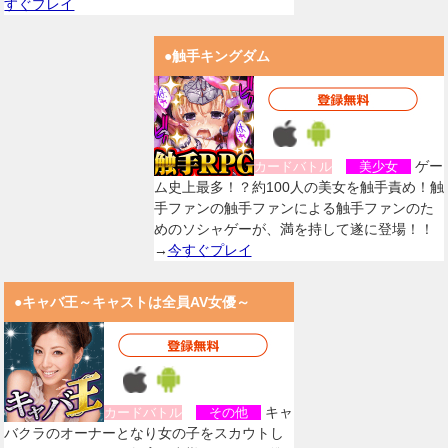
すぐプレイ
●触手キングダム
ゲー
カードバトル
美少女
ム史上最多！？約100人の美女を触手責め！触
手ファンの触手ファンによる触手ファンのた
めのソシャゲーが、満を持して遂に登場！！
→
今すぐプレイ
●キャバ王～キャストは全員AV女優～
キャ
カードバトル
その他
バクラのオーナーとなり女の子をスカウトし