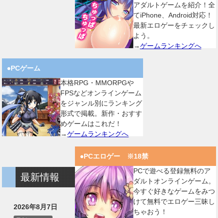
アダルトゲームを紹介！全
てiPhone、Android対応！
最新エロゲーをチェックし
よう。
→
ゲームランキングへ
●PCゲーム
本格RPG・MMORPGや
FPSなどオンラインゲーム
をジャンル別にランキング
形式で掲載。新作・おすす
めゲームはこれだ！
→
ゲームランキングへ
●PCエロゲー ※18禁
PCで遊べる登録無料のア
最新情報
ダルトオンラインゲーム。
今すぐ好きなゲームをみつ
けて無料でエロゲー三昧し
2026年8月7日
ちゃおう！