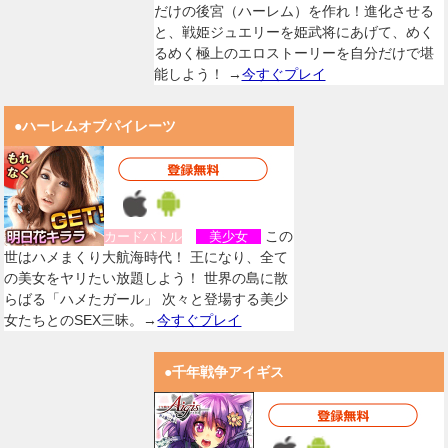
だけの後宮（ハーレム）を作れ！進化させる
と、戦姫ジュエリーを姫武将にあげて、めく
るめく極上のエロストーリーを自分だけで堪
能しよう！ →
今すぐプレイ
●ハーレムオブパイレーツ
この
カードバトル
美少女
世はハメまくり大航海時代！ 王になり、全て
の美女をヤリたい放題しよう！ 世界の島に散
らばる「ハメたガール」 次々と登場する美少
女たちとのSEX三昧。→
今すぐプレイ
●千年戦争アイギス