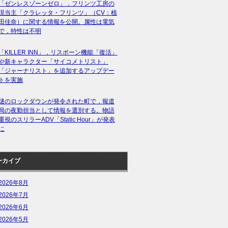
「ゼンレスゾーンゼロ」，フリンツ工房の
現当主「クラレッタ・フリンツ」（CV：植
田佳奈）に関する情報を公開。属性は電気
で，特性は不明
「KILLER INN」，リスポーン機能「復活」
や新キャラクター「サイコメトリスト」
「ジャーナリスト」を追加するアップデー
トを実施
謎のロックダウンが発令された町で，報道
局の夜勤担当として情報を選別する。物語
重視のスリラーADV「Static Hour」が発表
に
ーカイブ
2026年8月
2026年7月
2026年6月
2026年5月