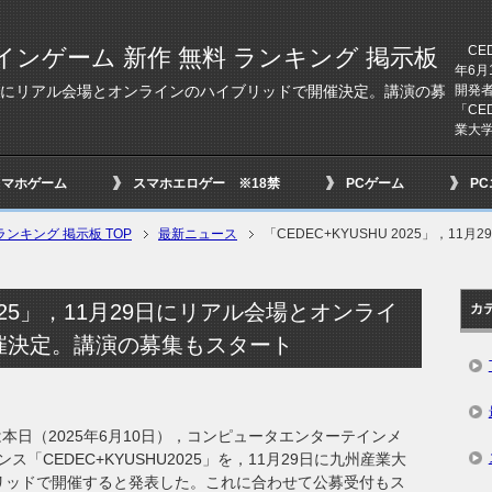
CED
インゲーム 新作 無料 ランキング 掲示板
年6
開発
1月29日にリアル会場とオンラインのハイブリッドで開催決定。講演の募
「CE
業大学
スマホゲーム
スマホエロゲー ※18禁
PCゲーム
P
ンキング 掲示板 TOP
最新ニュース
「CEDEC+KYUSHU 2025」，
 2025」，11月29日にリアル会場とオンライ
カ
催決定。講演の募集もスタート
会は本日（2025年6月10日），コンピュータエンターテインメ
CEDEC+KYUSHU2025」を，11月29日に九州産業大
リッドで開催すると発表した。これに合わせて公募受付もス