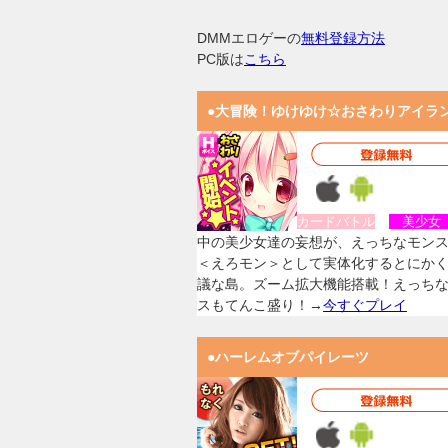
DMMエロゲーの
無料登録方法
PC版は
こちら
●大冒険！ゆけゆけ☆おさわりアイラ
カードバトル
美少
中の美少女達の妄想が、えっちなモン
＜えろモン＞として実体化するとにか
議な島。ズーム拡大機能搭載！えっち
スもてんこ盛り！→
今すぐプレイ
●ハーレムオブパイレーツ