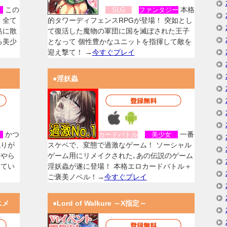
この
本格
女
SLG
ファンタジー
、全て
的タワーディフェンスRPGが登場！ 突如とし
島に散
て復活した魔物の軍団に国を滅ぼされた王子
る美少
となって 個性豊かなユニットを指揮して敵を
迎え撃て！ →
今すぐプレイ
●淫妖蟲
かつ
一番
女
カードバトル
美少女
残りが
スケベで、変態で過激なゲーム！ ソーシャル
族やら
ゲーム用にリメイクされた､あの伝説のゲーム
してい
淫妖蟲が遂に登場！ 本格エロカードバトル＋
ご褒美ノベル！→
今すぐプレイ
ニメ
●Lord of Walkure ～X指定～