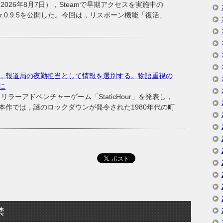
26年8月7日），Steamで早期アクセスを実施中の
ver.0.9.5を公開した。今回は，リスポーン機能「復活」
，報道局の夜勤担当として情報を選別する。物語重視の
表に
C向けスリラーアドベンチャーゲーム「StaticHour」を発表し，
本作では，謎のロックダウンが発令された1980年代の町
禁