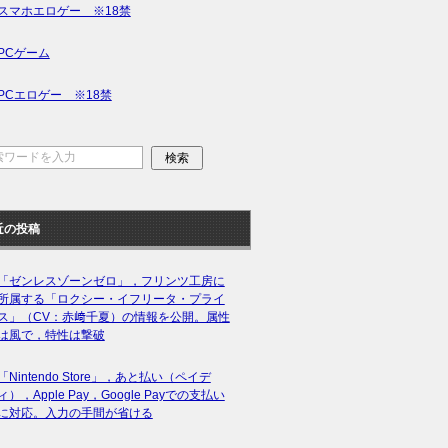
スマホエロゲー ※18禁
PCゲーム
PCエロゲー ※18禁
近の投稿
「ゼンレスゾーンゼロ」，フリンツ工房に
所属する「ロクシー・イフリータ・プライ
ス」（CV：赤﨑千夏）の情報を公開。属性
は風で，特性は撃破
「Nintendo Store」，あと払い（ペイデ
ィ），Apple Pay，Google Payでの支払い
に対応。入力の手間が省ける