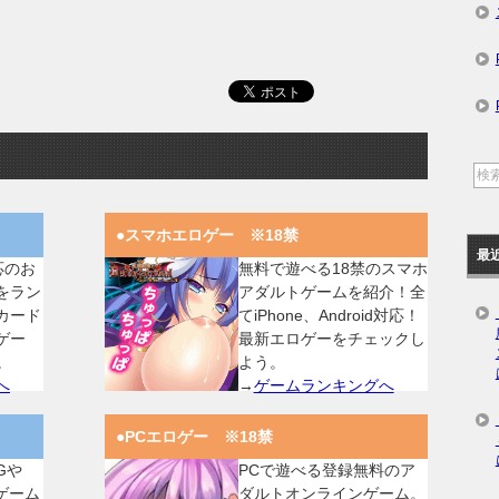
●スマホエロゲー ※18禁
最
対応のお
無料で遊べる18禁のスマホ
をラン
アダルトゲームを紹介！全
カード
てiPhone、Android対応！
ゲー
最新エロゲーをチェックし
。
よう。
へ
→
ゲームランキングへ
●PCエロゲー ※18禁
Gや
PCで遊べる登録無料のア
ゲーム
ダルトオンラインゲーム。