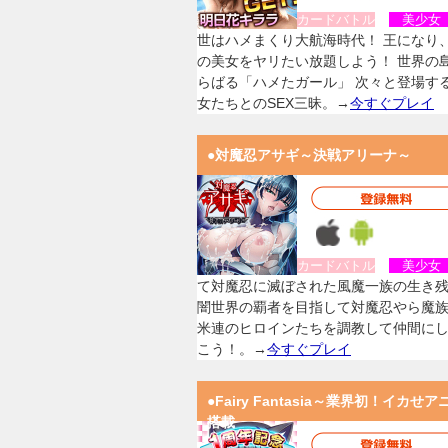
カードバトル
美少
世はハメまくり大航海時代！ 王になり
の美女をヤリたい放題しよう！ 世界の
らばる「ハメたガール」 次々と登場す
女たちとのSEX三昧。→
今すぐプレイ
●対魔忍アサギ～決戦アリーナ～
カードバトル
美少
て対魔忍に滅ぼされた風魔一族の生き
闇世界の覇者を目指して対魔忍やら魔
米連のヒロインたちを調教して仲間に
こう！。→
今すぐプレイ
●Fairy Fantasia～業界初！イカせア
搭載