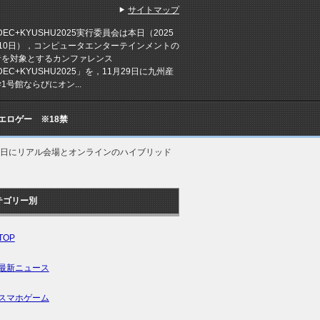
サイトマップ
EC+KYUSHU2025実行委員会は本日（2025
月10日），コンピュータエンターテインメントの
者を対象とするカンファレンス
DEC+KYUSHU2025」を，11月29日に九州産
1号館ならびにオン...
Cエロゲー ※18禁
11月29日にリアル会場とオンラインのハイブリッド
テゴリー別
TOP
最新ニュース
スマホゲーム