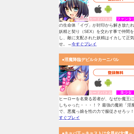
カードバトル
ファンタ
の生命体「イヴ」が封印から解き放た
妖精と契り（SEX）を交わす事で仲間
し、敵に支配された妖精はイカして正
せ。→
今すぐプレイ
●淫魔降臨デビル☆カーニバル
カードバトル
美少
ヒーローを名乗る若者が、なぜか魔王
しちゃった・・・！？ 最強の魔術「淫
で、悪魔っ娘を性の力で服従させろッ
すぐプレイ
●キャバ王～キャストは全員AV女優～