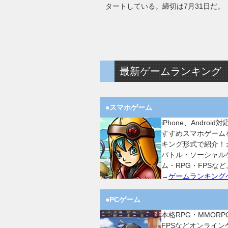
タートしている。締切は7月31日だ。
最新ゲームランキング
●スマホゲーム
iPhone、Android
すすめスマホゲーム
キング形式で紹介！
バトル・ソーシャル
ム・RPG・FPSなど
→
ゲームランキング
●PCゲーム
本格RPG・MMORP
FPSなどオンライン