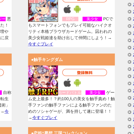
悪
PCで
ジー
RPG
美少女
れた！
もスマートフォンでもプレイ可能なハイクオ
を増や
リティ本格ブラウザカードゲーム。囚われの
気に戻
美少女戦姫達を助け出して仲間にしよう！→
今すぐプレイ
●触手キングダム
自称
ゲー
女
カードバトル
美少女
に転生
ム史上最多！？約100人の美女を触手責め！触
魔術」
手ファンの触手ファンによる触手ファンのた
！→
今
めのソシャゲーが、満を持して遂に登場！！
→
今すぐプレイ
●恋姫†夢想 三国コレクション