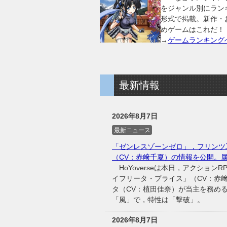
をジャンル別にラン
形式で掲載。新作・
めゲームはこれだ！
→
ゲームランキング
最新情報
2026年8月7日
最新ニュース
「ゼンレスゾーンゼロ」，フリンツ
（CV：赤﨑千夏）の情報を公開。
HoYoverseは本日，アクショ
イフリータ・プライス」（CV：赤
タ（CV：植田佳奈）が当主を務め
「風」で，特性は「撃破」。
2026年8月7日