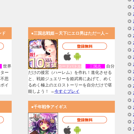
ンド
●三国志戦姫～天下にエロ男はただ一人～
世界
自分
女
カードバトル
三国志
スター
だけの後宮（ハーレム）を作れ！進化させる
く不思
と、戦姫ジュエリーを姫武将にあげて、めく
なボイ
るめく極上のエロストーリーを自分だけで堪
能しよう！ →
今すぐプレイ
●千年戦争アイギス